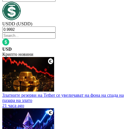
USDD (USDD)
USD
Крипто новини
Златните резерви на Tether се увеличават на фона на спада на
пазара на злато
21 часа ago