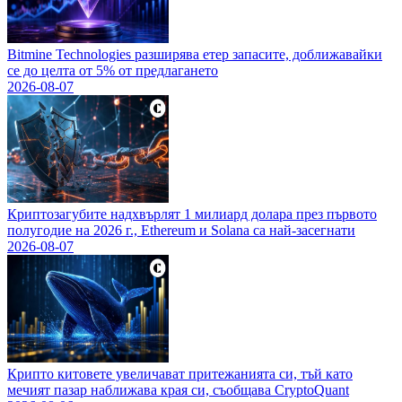
Bitmine Technologies разширява етер запасите, доближавайки
се до целта от 5% от предлагането
2026-08-07
Криптозагубите надхвърлят 1 милиард долара през първото
полугодие на 2026 г., Ethereum и Solana са най-засегнати
2026-08-07
Крипто китовете увеличават притежанията си, тъй като
мечият пазар наближава края си, съобщава CryptoQuant