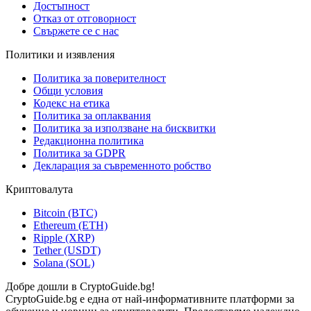
Достъпност
Отказ от отговорност
Свържете се с нас
Политики и изявления
Политика за поверителност
Общи условия
Кодекс на етика
Политика за оплаквания
Политика за използване на бисквитки
Редакционна политика
Политика за GDPR
Декларация за съвременното робство
Криптовалута
Bitcoin (BTC)
Ethereum (ETH)
Ripple (XRP)
Tether (USDT)
Solana (SOL)
Добре дошли в CryptoGuide.bg!
CryptoGuide.bg е една от най-информативните платформи за