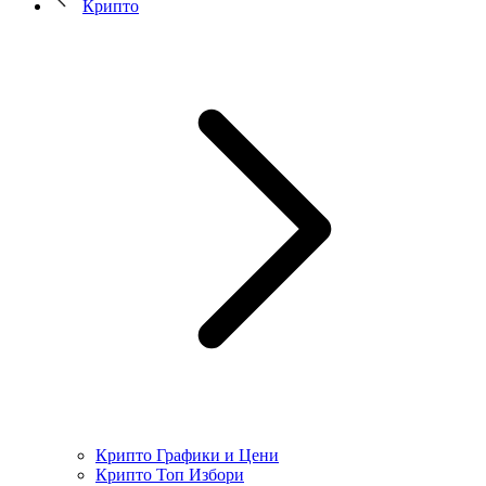
Крипто
Крипто Графики и Цени
Крипто Топ Избори