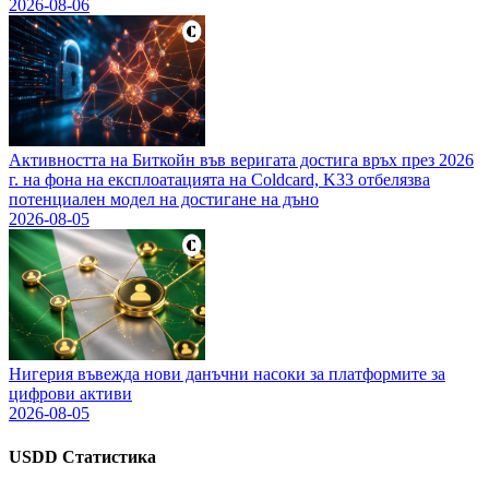
2026-08-06
Активността на Биткойн във веригата достига връх през 2026
г. на фона на експлоатацията на Coldcard, K33 отбелязва
потенциален модел на достигане на дъно
2026-08-05
Нигерия въвежда нови данъчни насоки за платформите за
цифрови активи
2026-08-05
USDD
Статистика