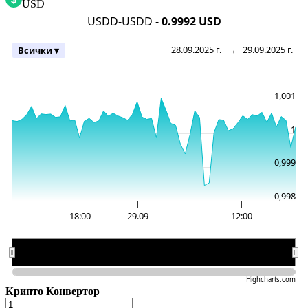
USD
USDD-USDD -
0.9992 USD
28.09.2025 г.
→
29.09.2025 г.
Всички ▾
1,001
1
0,999
0,998
18:00
29.09
12:00
29.09
29.09
Highcharts.com
Крипто Конвертор