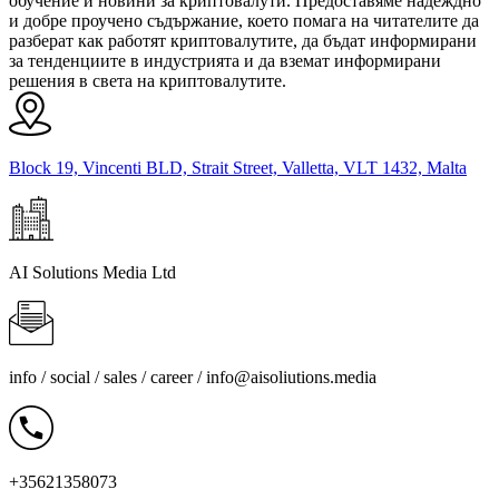
обучение и новини за криптовалути. Предоставяме надеждно
и добре проучено съдържание, което помага на читателите да
разберат как работят криптовалутите, да бъдат информирани
за тенденциите в индустрията и да вземат информирани
решения в света на криптовалутите.
Block 19, Vincenti BLD, Strait Street, Valletta, VLT 1432, Malta
AI Solutions Media Ltd
info / social / sales / career /
info@aisoliutions.media
+35621358073