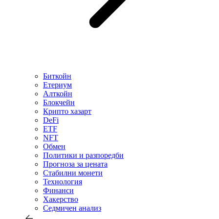
Биткойн
Етериум
Алткойн
Блокчейн
Крипто хазарт
DeFi
ETF
NFT
Обмен
Политики и разпоредби
Прогноза за цената
Стабилни монети
Технология
Финанси
Хакерство
Седмичен анализ