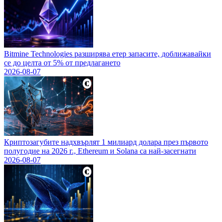
Bitmine Technologies разширява етер запасите, доближавайки
се до целта от 5% от предлагането
2026-08-07
Криптозагубите надхвърлят 1 милиард долара през първото
полугодие на 2026 г., Ethereum и Solana са най-засегнати
2026-08-07