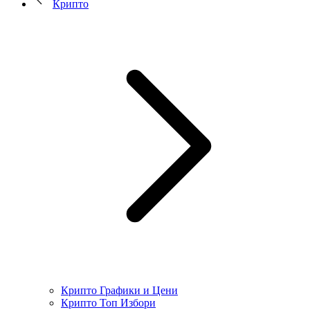
Крипто
Крипто Графики и Цени
Крипто Топ Избори