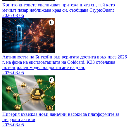
Крипто китовете увеличават притежанията си, тъй като
мечият пазар наближава края си, съобщава CryptoQuant
2026-08-06
Активността на Биткойн във веригата достига връх през 2026
г. на фона на експлоатацията на Coldcard, K33 отбелязва
потенциален модел на достигане на дъно
2026-08-05
Нигерия въвежда нови данъчни насоки за платформите за
цифрови активи
2026-08-05