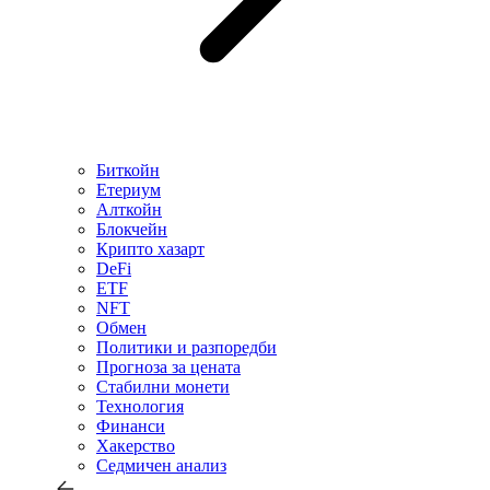
Биткойн
Етериум
Алткойн
Блокчейн
Крипто хазарт
DeFi
ETF
NFT
Обмен
Политики и разпоредби
Прогноза за цената
Стабилни монети
Технология
Финанси
Хакерство
Седмичен анализ