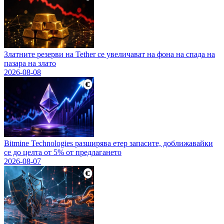
Златните резерви на Tether се увеличават на фона на спада на
пазара на злато
2026-08-08
Bitmine Technologies разширява етер запасите, доближавайки
се до целта от 5% от предлагането
2026-08-07