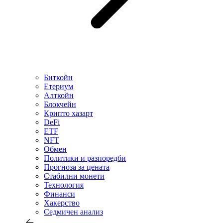
Биткойн
Етериум
Алткойн
Блокчейн
Крипто хазарт
DeFi
ETF
NFT
Обмен
Политики и разпоредби
Прогноза за цената
Стабилни монети
Технология
Финанси
Хакерство
Седмичен анализ