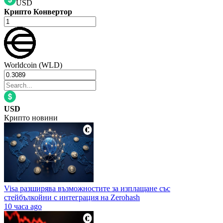
USD
Крипто Конвертор
Worldcoin (WLD)
USD
Крипто новини
Visa разширява възможностите за изплащане със
стейбълкойни с интеграция на Zerohash
10 часа ago