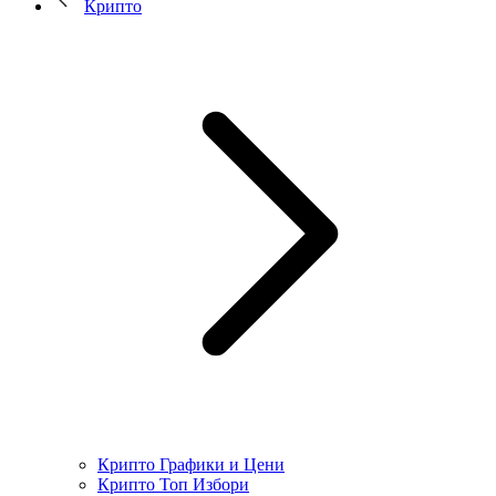
Крипто
Крипто Графики и Цени
Крипто Топ Избори