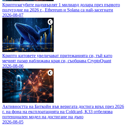
Криптозагубите надхвърлят 1 милиард долара през първото
полугодие на 2026 г., Ethereum и Solana са най-засегнати
2026-08-07
Крипто китовете увеличават притежанията си, тъй като
мечият пазар наближава края си, съобщава CryptoQuant
2026-08-06
Активността на Биткойн във веригата достига връх през 2026
г. на фона на експлоатацията на Coldcard, K33 отбелязва
потенциален модел на достигане на дъно
2026-08-05