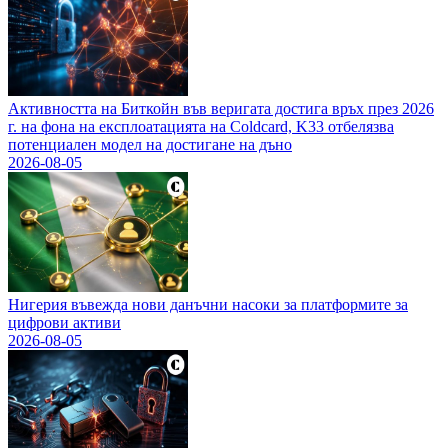
Активността на Биткойн във веригата достига връх през 2026
г. на фона на експлоатацията на Coldcard, K33 отбелязва
потенциален модел на достигане на дъно
2026-08-05
Нигерия въвежда нови данъчни насоки за платформите за
цифрови активи
2026-08-05