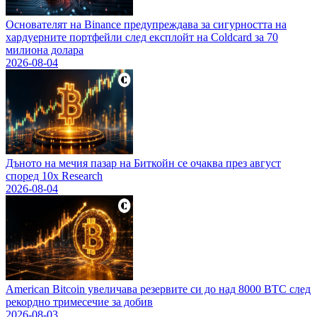
Основателят на Binance предупреждава за сигурността на
хардуерните портфейли след експлойт на Coldcard за 70
милиона долара
2026-08-04
Дъното на мечия пазар на Биткойн се очаква през август
според 10x Research
2026-08-04
American Bitcoin увеличава резервите си до над 8000 BTC след
рекордно тримесечие за добив
2026-08-03