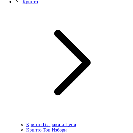
Крипто
Крипто Графики и Цени
Крипто Топ Избори