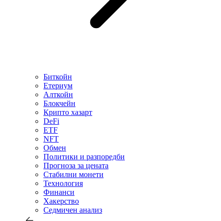
Биткойн
Етериум
Алткойн
Блокчейн
Крипто хазарт
DeFi
ETF
NFT
Обмен
Политики и разпоредби
Прогноза за цената
Стабилни монети
Технология
Финанси
Хакерство
Седмичен анализ