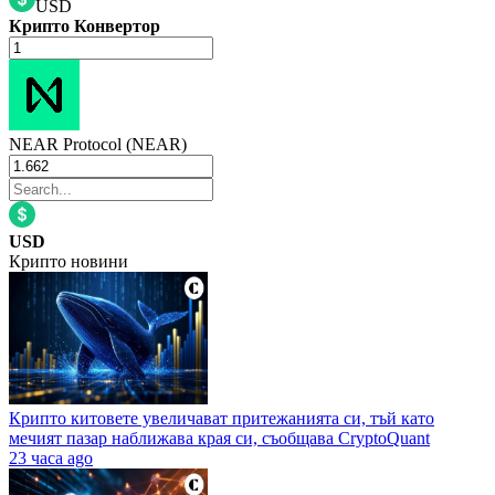
USD
Крипто Конвертор
NEAR Protocol (NEAR)
USD
Крипто новини
Крипто китовете увеличават притежанията си, тъй като
мечият пазар наближава края си, съобщава CryptoQuant
23 часа ago