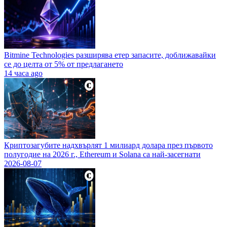
Bitmine Technologies разширява етер запасите, доближавайки
се до целта от 5% от предлагането
14 часа ago
Криптозагубите надхвърлят 1 милиард долара през първото
полугодие на 2026 г., Ethereum и Solana са най-засегнати
2026-08-07