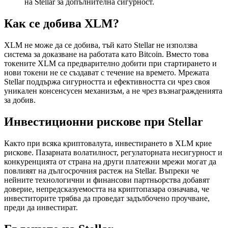
на Stellar за допълнителна сигурност.
Как се добива XLM?
XLM не може да се добива, тъй като Stellar не използва
система за доказване на работата като Bitcoin. Вместо това
токените XLM са предварително добити при стартирането и
нови токени не се създават с течение на времето. Мрежата
Stellar поддържа сигурността и ефективността си чрез своя
уникален консенсусен механизъм, а не чрез възнагражденията
за добив.
Инвестиционни рискове при Stellar
Както при всяка криптовалута, инвестирането в XLM крие
рискове. Пазарната волатилност, регулаторната несигурност и
конкуренцията от страна на други платежни мрежи могат да
повлияят на дългосрочния растеж на Stellar. Въпреки че
нейните технологични и финансови партньорства добавят
доверие, непредсказуемостта на криптопазара означава, че
инвеститорите трябва да проведат задълбочено проучване,
преди да инвестират.