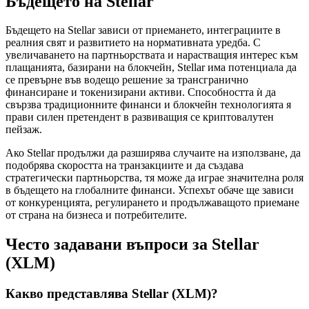
Бъдещето на Stellar
Бъдещето на Stellar зависи от приемането, интеграциите в
реалния свят и развитието на нормативната уредба. С
увеличаването на партньорствата и нарастващия интерес към
плащанията, базирани на блокчейн, Stellar има потенциала да
се превърне във водещо решение за трансгранично
финансиране и токенизирани активи. Способността ѝ да
свързва традиционните финанси и блокчейн технологията я
прави силен претендент в развиващия се криптовалутен
пейзаж.
Ако Stellar продължи да разширява случаите на използване, да
подобрява скоростта на транзакциите и да създава
стратегически партньорства, тя може да играе значителна роля
в бъдещето на глобалните финанси. Успехът обаче ще зависи
от конкуренцията, регулирането и продължаващото приемане
от страна на бизнеса и потребителите.
Често задавани въпроси за Stellar
(XLM)
Какво представлява Stellar (XLM)?