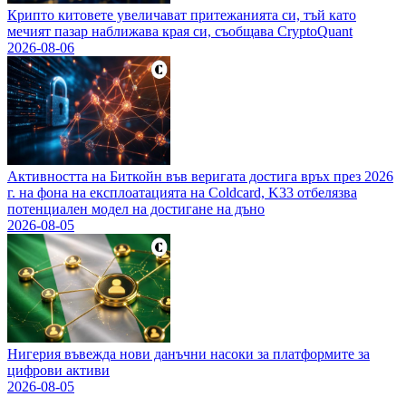
Крипто китовете увеличават притежанията си, тъй като
мечият пазар наближава края си, съобщава CryptoQuant
2026-08-06
Активността на Биткойн във веригата достига връх през 2026
г. на фона на експлоатацията на Coldcard, K33 отбелязва
потенциален модел на достигане на дъно
2026-08-05
Нигерия въвежда нови данъчни насоки за платформите за
цифрови активи
2026-08-05