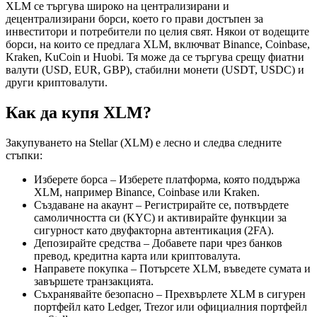
XLM се търгува широко на централизирани и
децентрализирани борси, което го прави достъпен за
инвеститори и потребители по целия свят. Някои от водещите
борси, на които се предлага XLM, включват Binance, Coinbase,
Kraken, KuCoin и Huobi. Тя може да се търгува срещу фиатни
валути (USD, EUR, GBP), стабилни монети (USDT, USDC) и
други криптовалути.
Как да купя XLM?
Закупуването на Stellar (XLM) е лесно и следва следните
стъпки:
Изберете борса – Изберете платформа, която поддържа
XLM, например Binance, Coinbase или Kraken.
Създаване на акаунт – Регистрирайте се, потвърдете
самоличността си (KYC) и активирайте функции за
сигурност като двуфакторна автентикация (2FA).
Депозирайте средства – Добавете пари чрез банков
превод, кредитна карта или криптовалута.
Направете покупка – Потърсете XLM, въведете сумата и
завършете транзакцията.
Съхранявайте безопасно – Прехвърлете XLM в сигурен
портфейл като Ledger, Trezor или официалния портфейл