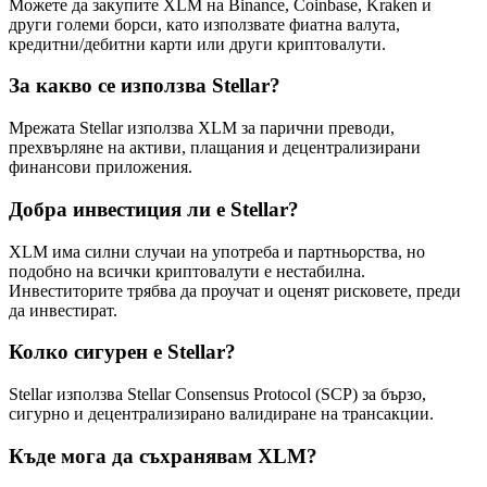
Можете да закупите XLM на Binance, Coinbase, Kraken и
други големи борси, като използвате фиатна валута,
кредитни/дебитни карти или други криптовалути.
За какво се използва Stellar?
Мрежата Stellar използва XLM за парични преводи,
прехвърляне на активи, плащания и децентрализирани
финансови приложения.
Добра инвестиция ли е Stellar?
XLM има силни случаи на употреба и партньорства, но
подобно на всички криптовалути е нестабилна.
Инвеститорите трябва да проучат и оценят рисковете, преди
да инвестират.
Колко сигурен е Stellar?
Stellar използва Stellar Consensus Protocol (SCP) за бързо,
сигурно и децентрализирано валидиране на трансакции.
Къде мога да съхранявам XLM?