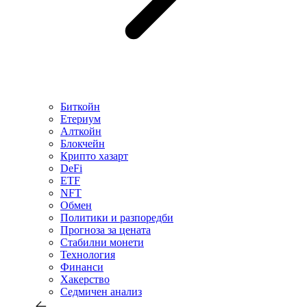
Биткойн
Етериум
Алткойн
Блокчейн
Крипто хазарт
DeFi
ETF
NFT
Обмен
Политики и разпоредби
Прогноза за цената
Стабилни монети
Технология
Финанси
Хакерство
Седмичен анализ