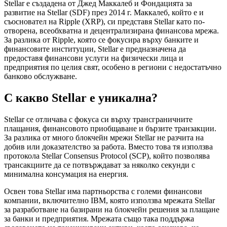
Stellar е създадена от Джед Маккалеб и Фондацията за
развитие на Stellar (SDF) през 2014 г. Маккалеб, който е и
съосновател на Ripple (XRP), си представя Stellar като по-
отворена, всеобхватна и децентрализирана финансова мрежа.
За разлика от Ripple, която се фокусира върху банките и
финансовите институции, Stellar е предназначена да
предоставя финансови услуги на физически лица и
предприятия по целия свят, особено в региони с недостатъчно
банково обслужване.
С какво Stellar е уникална?
Stellar се отличава с фокуса си върху трансграничните
плащания, финансовото приобщаване и бързите транзакции.
За разлика от много блокчейн мрежи Stellar не разчита на
добив или доказателство за работа. Вместо това тя използва
протокола Stellar Consensus Protocol (SCP), който позволява
трансакциите да се потвърждават за няколко секунди с
минимална консумация на енергия.
Освен това Stellar има партньорства с големи финансови
компании, включително IBM, която използва мрежата Stellar
за разработване на базирани на блокчейн решения за плащане
за банки и предприятия. Мрежата също така поддържа