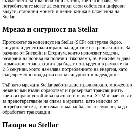
създаването на токенизирани активи, което означава, че
потребителите могат да емитират свои собствени цифрови
валути, стабилни монети и ценни книжа в блокчейна на
Stellar.
Мрежа и сигурност на Stellar
Протоколът за консенсус на Stellar (SCP) осигурява бързо,
сигурно и децентрализирано валидиране на трансакциите. За
разлика от Биткойн и Етериум, които използват модели,
базирани на добива на полезни изкопаеми, SCP на Stellar дава
възможност транзакциите да бъдат потвърдени в рамките на
2-5 секунди, което намалява потреблението на енергия, като
същевременно поддържа силна сигурност и надеждност.
Тъй като мрежата Stellar работи децентрализирано, множество
независими възли обработват и проверяват трансакциите,
което я прави устойчива на атаки и измами. XLM играе роля и
за предотвратяване на спама в мрежата, като изисква от
потребителите да притежават малък баланс от лумени, за да
обработват транзакции.
Пазари на Stellar