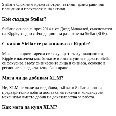
Stellar е блокчейн мрежа за бързи, евтини, трансгранични
плащания и прехвърляне на активи.
Кой създаде Stellar?
Stellar е основана през 2014 г. от Джед Маккалеб, съосновател
на Ripple, заедно с Фондацията за развитие на Stellar (SDF).
С какво Stellar се различава от Ripple?
Макар че и двете мрежи се фокусират върху плащанията,
Ripple е насочена към банките и институциите, докато Stellar
се фокусира върху физическите лица и бизнеса, особено в
регионите с недостатъчно банкиране.
Мога ли да добивам XLM?
Не, XLM не може да се добива, тъй като Stellar използва
предварително добита доставка на токени и консенсусен
механизъм вместо добив на доказателства за работа.
Как мога да купя XLM?