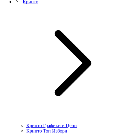
Крипто
Крипто Графики и Цени
Крипто Топ Избори