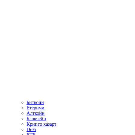
Биткойн
Етериум
Алткойн
Блокчейн
Крипто хазарт
DeFi
ETF