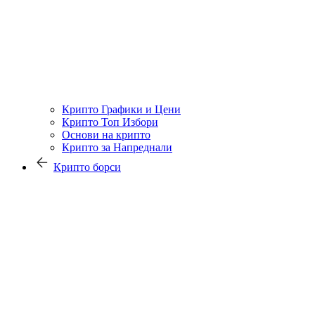
Крипто Графики и Цени
Крипто Топ Избори
Основи на крипто
Крипто за Напреднали
Крипто борси