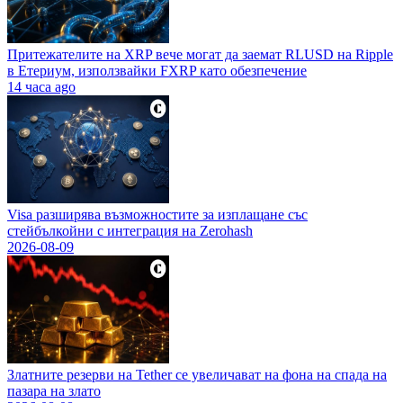
Притежателите на XRP вече могат да заемат RLUSD на Ripple
в Етериум, използвайки FXRP като обезпечение
14 часа ago
Visa разширява възможностите за изплащане със
стейбълкойни с интеграция на Zerohash
2026-08-09
Златните резерви на Tether се увеличават на фона на спада на
пазара на злато