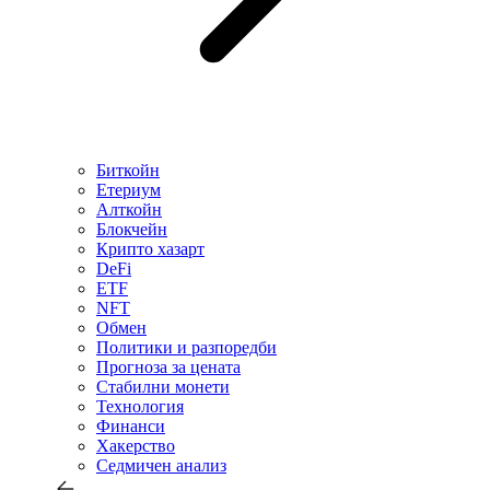
Биткойн
Етериум
Алткойн
Блокчейн
Крипто хазарт
DeFi
ETF
NFT
Обмен
Политики и разпоредби
Прогноза за цената
Стабилни монети
Технология
Финанси
Хакерство
Седмичен анализ