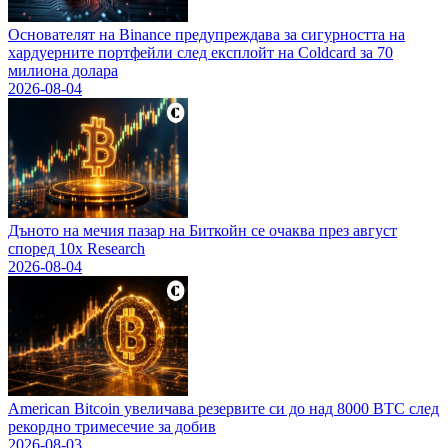
Основателят на Binance предупреждава за сигурността на
хардуерните портфейли след експлойт на Coldcard за 70
милиона долара
2026-08-04
Дъното на мечия пазар на Биткойн се очаква през август
според 10x Research
2026-08-04
American Bitcoin увеличава резервите си до над 8000 BTC след
рекордно тримесечие за добив
2026-08-03