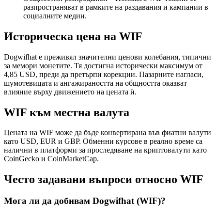
разпространяват в рамките на раздавания и кампании в
социалните медии.
Историческа цена на WIF
Dogwifhat е преживял значителни ценови колебания, типични
за мемори монетите. Тя достигна исторически максимум от
4,85 USD, преди да претърпи корекции. Пазарните нагласи,
шумотевицата и ангажираността на общността оказват
влияние върху движението на цената ѝ.
WIF към местна валута
Цената на WIF може да бъде конвертирана във фиатни валути
като USD, EUR и GBP. Обменни курсове в реално време са
налични в платформи за проследяване на криптовалути като
CoinGecko и CoinMarketCap.
Често задавани въпроси относно WIF
Мога ли да добивам Dogwifhat (WIF)?