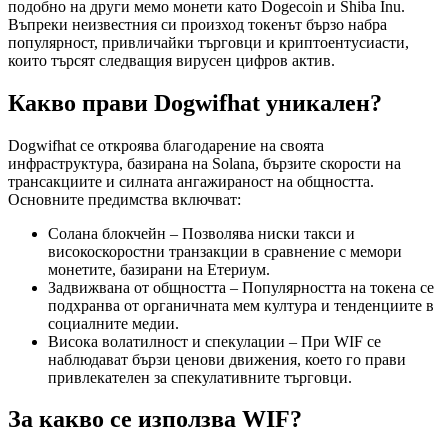
подобно на други мемо монети като Dogecoin и Shiba Inu.
Въпреки неизвестния си произход токенът бързо набра
популярност, привличайки търговци и криптоентусиасти,
които търсят следващия вирусен цифров актив.
Какво прави Dogwifhat уникален?
Dogwifhat се откроява благодарение на своята
инфраструктура, базирана на Solana, бързите скорости на
трансакциите и силната ангажираност на общността.
Основните предимства включват:
Солана блокчейн – Позволява ниски такси и
високоскоростни транзакции в сравнение с мемори
монетите, базирани на Етериум.
Задвижвана от общността – Популярността на токена се
подхранва от органичната мем култура и тенденциите в
социалните медии.
Висока волатилност и спекулации – При WIF се
наблюдават бързи ценови движения, което го прави
привлекателен за спекулативните търговци.
За какво се използва WIF?