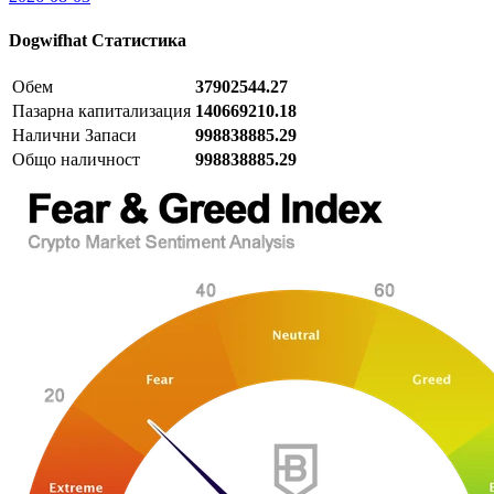
Dogwifhat
Статистика
Обем
37902544.27
Пазарна капитализация
140669210.18
Налични Запаси
998838885.29
Общо наличност
998838885.29