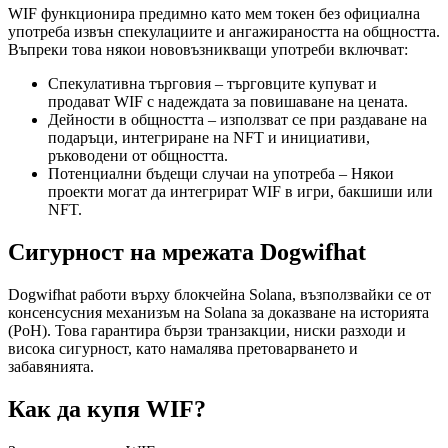
WIF функционира предимно като мем токен без официална
употреба извън спекулациите и ангажираността на общността.
Въпреки това някои нововъзникващи употреби включват:
Спекулативна търговия – търговците купуват и
продават WIF с надеждата за повишаване на цената.
Дейности в общността – използват се при раздаване на
подаръци, интегриране на NFT и инициативи,
ръководени от общността.
Потенциални бъдещи случаи на употреба – Някои
проекти могат да интегрират WIF в игри, бакшиши или
NFT.
Сигурност на мрежата Dogwifhat
Dogwifhat работи върху блокчейна Solana, възползвайки се от
консенсусния механизъм на Solana за доказване на историята
(PoH). Това гарантира бързи транзакции, ниски разходи и
висока сигурност, като намалява претоварването и
забавянията.
Как да купя WIF?