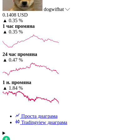
dogwifhat
0.1408 USD
▲
0.35 %
1 час промяна
▲
0.35 %
24 час промяна
▲
0.47 %
1 н. промяна
▲
1.84 %
Проста диаграма
Tradingview диаграма