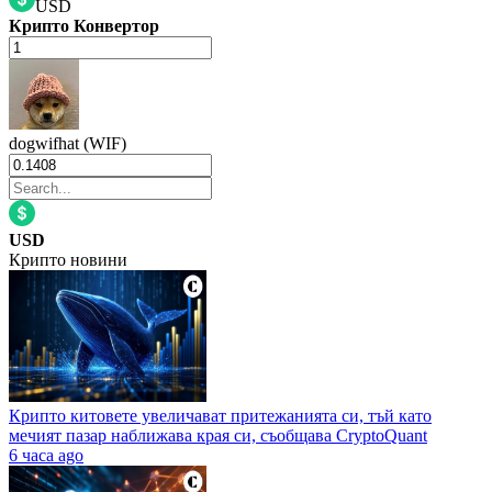
USD
Крипто Конвертор
dogwifhat (WIF)
USD
Крипто новини
Крипто китовете увеличават притежанията си, тъй като
мечият пазар наближава края си, съобщава CryptoQuant
6 часа ago