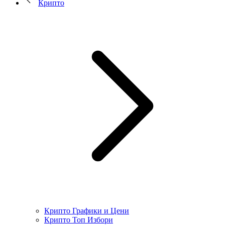
Крипто
Крипто Графики и Цени
Крипто Топ Избори