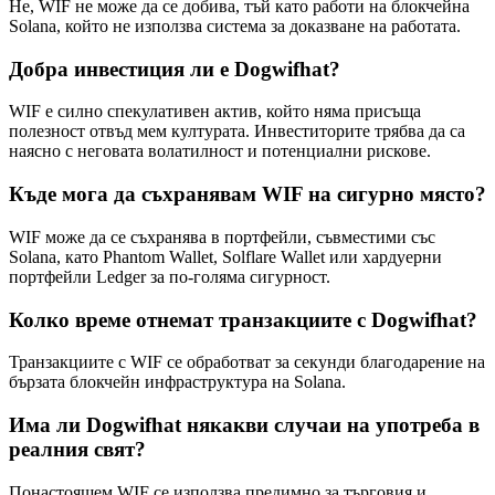
Не, WIF не може да се добива, тъй като работи на блокчейна
Solana, който не използва система за доказване на работата.
Добра инвестиция ли е Dogwifhat?
WIF е силно спекулативен актив, който няма присъща
полезност отвъд мем културата. Инвеститорите трябва да са
наясно с неговата волатилност и потенциални рискове.
Къде мога да съхранявам WIF на сигурно място?
WIF може да се съхранява в портфейли, съвместими със
Solana, като Phantom Wallet, Solflare Wallet или хардуерни
портфейли Ledger за по-голяма сигурност.
Колко време отнемат транзакциите с Dogwifhat?
Транзакциите с WIF се обработват за секунди благодарение на
бързата блокчейн инфраструктура на Solana.
Има ли Dogwifhat някакви случаи на употреба в
реалния свят?
Понастоящем WIF се използва предимно за търговия и