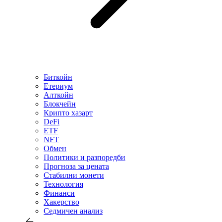
Биткойн
Етериум
Алткойн
Блокчейн
Крипто хазарт
DeFi
ETF
NFT
Обмен
Политики и разпоредби
Прогноза за цената
Стабилни монети
Технология
Финанси
Хакерство
Седмичен анализ