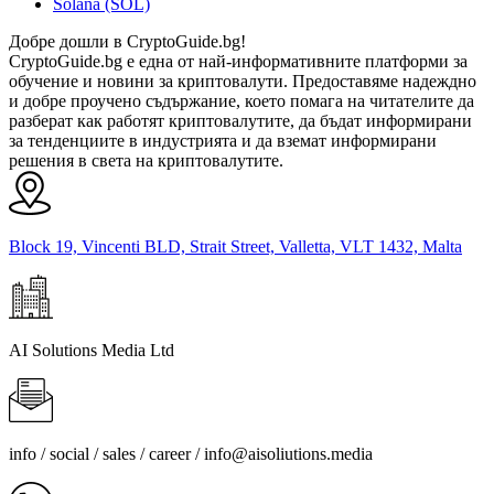
Solana (SOL)
Добре дошли в CryptoGuide.bg!
CryptoGuide.bg е една от най-информативните платформи за
обучение и новини за криптовалути. Предоставяме надеждно
и добре проучено съдържание, което помага на читателите да
разберат как работят криптовалутите, да бъдат информирани
за тенденциите в индустрията и да вземат информирани
решения в света на криптовалутите.
Block 19, Vincenti BLD, Strait Street, Valletta, VLT 1432, Malta
AI Solutions Media Ltd
info / social / sales / career /
info@aisoliutions.media