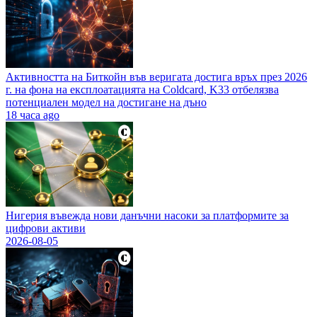
Активността на Биткойн във веригата достига връх през 2026
г. на фона на експлоатацията на Coldcard, K33 отбелязва
потенциален модел на достигане на дъно
18 часа ago
Нигерия въвежда нови данъчни насоки за платформите за
цифрови активи
2026-08-05