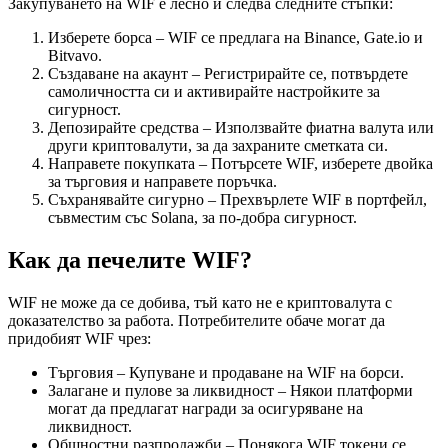
Закупуването на WIF е лесно и следва следните стъпки:
Изберете борса – WIF се предлага на Binance, Gate.io и
Bitvavo.
Създаване на акаунт – Регистрирайте се, потвърдете
самоличността си и активирайте настройките за
сигурност.
Депозирайте средства – Използвайте фиатна валута или
други криптовалути, за да захраните сметката си.
Направете покупката – Потърсете WIF, изберете двойка
за търговия и направете поръчка.
Съхранявайте сигурно – Прехвърлете WIF в портфейл,
съвместим със Solana, за по-добра сигурност.
Как да печелите WIF?
WIF не може да се добива, тъй като не е криптовалута с
доказателство за работа. Потребителите обаче могат да
придобият WIF чрез:
Търговия – Купуване и продаване на WIF на борси.
Залагане и пулове за ликвидност – Някои платформи
могат да предлагат награди за осигуряване на
ликвидност.
Общностни разпродажби – Понякога WIF токени се