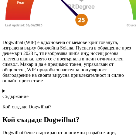
Dogwifhat (WIF) е вдъхновена от мемове криптовалута,
изградена върху блокчейна Solana. Пусната в обращение през
декември 2023 г., тя изобразява шиба ину, носещ розова
плетена шапка, която се е превърнала в неин отличителен
символ. Макар и да е предимно токен, управляван от
общността, WIF придоби значителна популярност
благодарение на своята вирусна привлекателност и силно
онлайн присъствие.
Съдържание
Кой създаде Dogwifhat?
Кой създаде Dogwifhat?
Dogwifhat беше стартиран от анонимни разработчици,