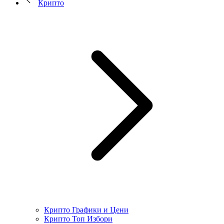
Крипто
Крипто Графики и Цени
Крипто Топ Избори