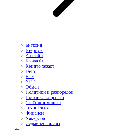
Биткойн
Етериум
Алткойн
Блокчейн
Крипто хазарт
DeFi
ETF
NFT
Обмен
Политики и разпоредби
Прогноза за цената
Стабилни монети
Технология
Финанси
Хакерство
Седмичен анализ