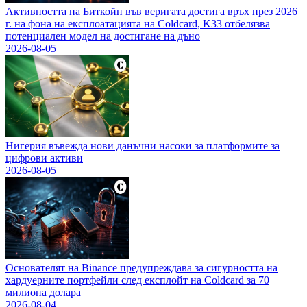
Активността на Биткойн във веригата достига връх през 2026
г. на фона на експлоатацията на Coldcard, K33 отбелязва
потенциален модел на достигане на дъно
2026-08-05
Нигерия въвежда нови данъчни насоки за платформите за
цифрови активи
2026-08-05
Основателят на Binance предупреждава за сигурността на
хардуерните портфейли след експлойт на Coldcard за 70
милиона долара
2026-08-04