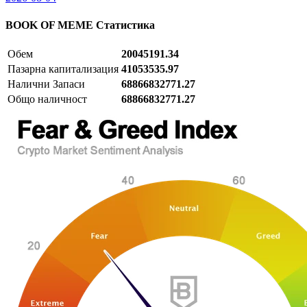
BOOK OF MEME
Статистика
Обем
20045191.34
Пазарна капитализация
41053535.97
Налични Запаси
68866832771.27
Общо наличност
68866832771.27