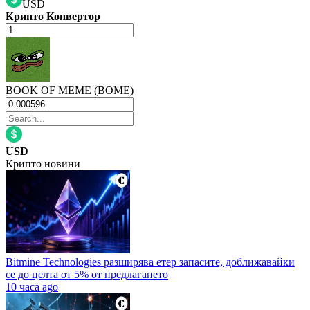
USD
Крипто Конвертор
BOOK OF MEME (BOME)
USD
Крипто новини
Bitmine Technologies разширява етер запасите, доближавайки
се до целта от 5% от предлагането
10 часа ago