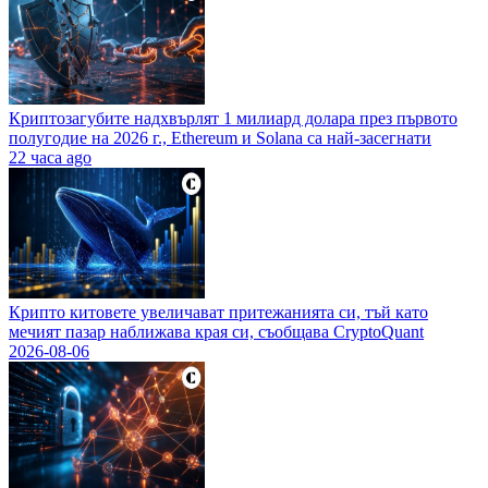
Криптозагубите надхвърлят 1 милиард долара през първото
полугодие на 2026 г., Ethereum и Solana са най-засегнати
22 часа ago
Крипто китовете увеличават притежанията си, тъй като
мечият пазар наближава края си, съобщава CryptoQuant
2026-08-06