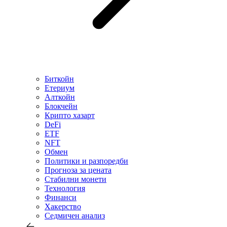
Биткойн
Етериум
Алткойн
Блокчейн
Крипто хазарт
DeFi
ETF
NFT
Обмен
Политики и разпоредби
Прогноза за цената
Стабилни монети
Технология
Финанси
Хакерство
Седмичен анализ