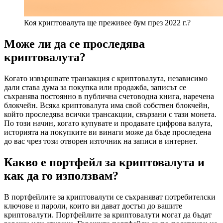
Коя криптовалута ще преживее бум през 2022 г.?
Може ли да се проследява
криптовалута?
Когато извършвате транзакция с криптовалута, независимо
дали става дума за покупка или продажба, записът се
съхранява постоянно в публична счетоводна книга, наречена
блокчейн. Всяка криптовалута има свой собствен блокчейн,
който проследява всички трансакции, свързани с тази монета.
По този начин, когато купувате и продавате цифрова валута,
историята на покупките ви винаги може да бъде проследена
до вас чрез този отворен източник на записи в интернет.
Какво е портфейл за криптовалута и
как да го използвам?
В портфейлите за криптовалути се съхраняват потребителски
ключове и пароли, които ви дават достъп до вашите
криптовалути. Портфейлите за криптовалути могат да бъдат