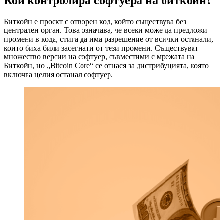
Кой контролира софтуера на биткойн?
Биткойн е проект с отворен код, който съществува без
централен орган. Това означава, че всеки може да предложи
промени в кода, стига да има разрешение от всички останали,
които биха били засегнати от тези промени. Съществуват
множество версии на софтуер, съвместими с мрежата на
Биткойн, но „Bitcoin Core“ се отнася за дистрибуцията, която
включва целия останал софтуер.