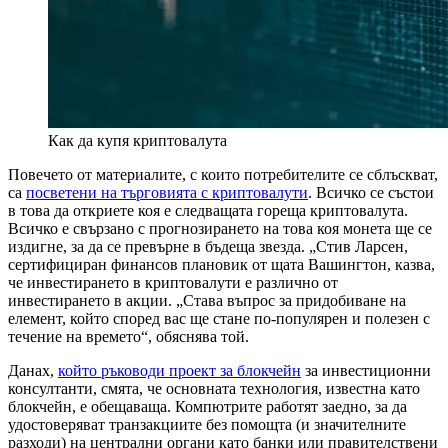
Как да купя криптовалута
Повечето от материалите, с които потребителите се сблъскват,
са
посветени на търговията с криптовалути
. Всичко се състои
в това да откриете коя е следващата гореща криптовалута.
Всичко е свързано с прогнозирането на това коя монета ще се
издигне, за да се превърне в бъдеща звезда. „Стив Ларсен,
сертифициран финансов плановик от щата Вашингтон, казва,
че инвестирането в криптовалути е различно от
инвестирането в акции. „Става въпрос за придобиване на
елемент, който според вас ще стане по-популярен и полезен с
течение на времето“, обяснява той.
Данах,
който ръководи проект за блокчейн
за инвестиционни
консултанти, смята, че основната технология, известна като
блокчейн, е обещаваща. Компютрите работят заедно, за да
удостоверяват транзакциите без помощта (и значителните
разходи) на централни органи като банки или правителствени