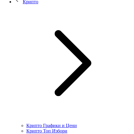
Крипто
Крипто Графики и Цени
Крипто Топ Избори