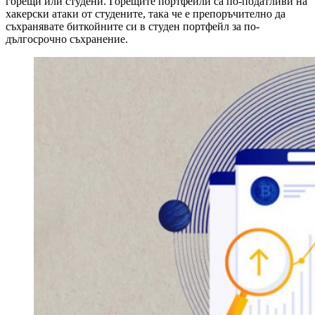
горещи или студени. Горещите портфейли са по-податливи на
хакерски атаки от студените, така че е препоръчително да
съхранявате биткойните си в студен портфейл за по-
дългосрочно съхранение.