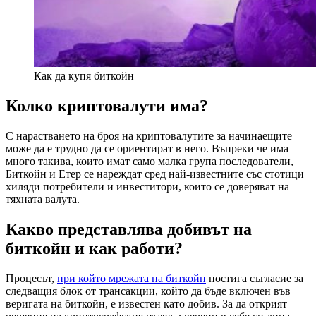
Как да купя биткойн
Колко криптовалути има?
С нарастването на броя на криптовалутите за начинаещите
може да е трудно да се ориентират в него. Въпреки че има
много такива, които имат само малка група последователи,
Биткойн и Етер се нареждат сред най-известните със стотици
хиляди потребители и инвеститори, които се доверяват на
тяхната валута.
Какво представлява добивът на
биткойн и как работи?
Процесът,
при който мрежата на биткойн
постига съгласие за
следващия блок от трансакции, който да бъде включен във
веригата на биткойн, е известен като добив. За да открият