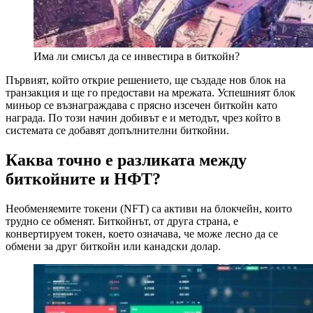
Има ли смисъл да се инвестира в биткойн?
Първият, който открие решението, ще създаде нов блок на
транзакция и ще го предостави на мрежата. Успешният блок
миньор се възнаграждава с прясно изсечен биткойн като
награда. По този начин добивът е и методът, чрез който в
системата се добавят допълнителни биткойни.
Каква точно е разликата между
биткойните и НФТ?
Необменяемите токени (NFT) са активи на блокчейн, които
трудно се обменят. Биткойнът, от друга страна, е
конвертируем токен, което означава, че може лесно да се
обмени за друг биткойн или канадски долар.