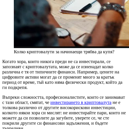
Колко криптовалути за начинаещи трябва да купя?
Когато хора, които никога преди не са инвестирали, се
запознаят с криптовалутата, може да се изненадат колко
различна е тя от типичните финанси. Например, цените на
цифровите активи могат да се променят много за кратък
период от време, тъй като няма физически продукт, който да
ги подкрепя.
Въпреки сложността, професионалистите, които се занимават
с тази област, смятат, че
инвестирането в криптовалута
не е
толкова различно от другите високорискови инвестиции,
колкото някои хора си мислят: не инвестирайте пари, които не
можете да си позволите да загубите, уверете се, че сте
покрили другите си финансови задължения, и бъдете
търпеливи.