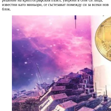
решение на криптографския пъзел, уверени в себе си лица,
известни като миньори, се състезават помежду си за всеки нов
блок.