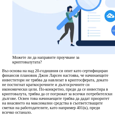
Можете ли да направите проучване за
криптовалутата?
Въз основа на над 20-годишния си опит като сертифициран
финансов плановик Джон Ларсен настоява, че начинаещите
инвеститори не трябва да навлизат в криптосферата, докато
не постигнат краткосрочните и дългосрочните си
икономически цели. По-конкретно, преди да се инвестира в
криптовалута, трябва да се погрижат за всички потребителски
дългове. Освен това начинаещите трябва да дадат приоритет
на внасянето на максимални средства в съответстващите
сметки на работодателите, като например 401(к), преди
всичко останало.