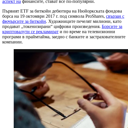
аспект на
финансите, стават все по-популярни.
Първият ETF за биткойн дебютира на Нюйоркската фондова
борса на 19 октомври 2017 г. под символа ProShares,
свързан с
фючърсите за биткойн
. Художниците печелят милиони, като
продават „токенизирани“ цифрови произведения.
Борсите за
криптовалути се рекламират
и по време на телевизионни
програми в праймтайма, заедно с банките и застрахователните
компании.