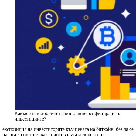
Какъв е най-добрият начин за диверсифициране на
инвестициите?
експозиция на инвеститорите към цената на биткойн, без да се
налага да притежават криптовалутата директно.