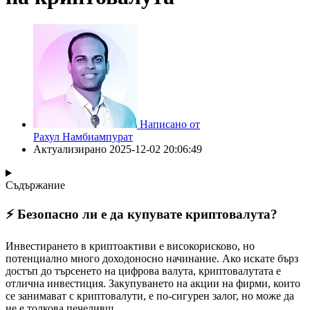
Написано от
Рахул Намбиампурат
Актуализирано
2025-12-02 20:06:49
Съдържание
⚡️ Безопасно ли е да купувате криптовалута?
Инвестирането в криптоактиви е високорисково, но
потенциално много доходоносно начинание. Ако искате бърз
достъп до търсенето на цифрова валута, криптовалутата е
отлична инвестиция. Закупуването на акции на фирми, които
се занимават с криптовалути, е по-сигурен залог, но може да
не е толкова печеливш.