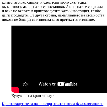
когато тя рязко спадне, и след това пропускат всяка
възможност, ако цената се възстанови. Ако цената е спаднала
и вече не вярвате в криптовалутите като инвестиция, трябва
да ги продадете. От друга страна, намаляването на стойността
никога не бива да се използва като претекст за излизане.
Купуване на криптовалута
Криптовалутите за начинаещи, които някога бяха маргинален