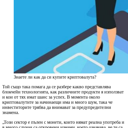
Знаете ли как да си купите криптовалута?
Той също така помага да се разбере какво представлява
блокчейн технологията, как различните продукти я използват
и кои от тях имат шанс за успех. В момента около
криптовалутите за начинаещи има и много шум, така че
инвеститорите трябва да внимават за предупредителни
знамена.
„Този сектор е пълен с монети, които нямат реална употреба и
в много случаи са откровени измами, което означава, че те са