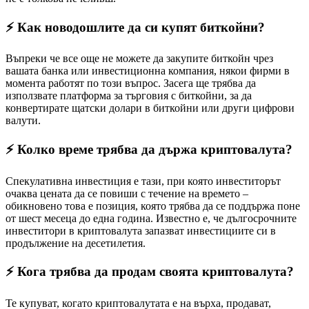
⚡️ Как новодошлите да си купят биткойни?
Въпреки че все още не можете да закупите биткойн чрез
вашата банка или инвестиционна компания, някои фирми в
момента работят по този въпрос. Засега ще трябва да
използвате платформа за търговия с биткойни, за да
конвертирате щатски долари в биткойни или други цифрови
валути.
⚡️ Колко време трябва да държа криптовалута?
Спекулативна инвестиция е тази, при която инвеститорът
очаква цената да се повиши с течение на времето –
обикновено това е позиция, която трябва да се поддържа поне
от шест месеца до една година. Известно е, че дългосрочните
инвеститори в криптовалута запазват инвестициите си в
продължение на десетилетия.
⚡️ Кога трябва да продам своята криптовалута?
Те купуват, когато криптовалутата е на върха, продават,