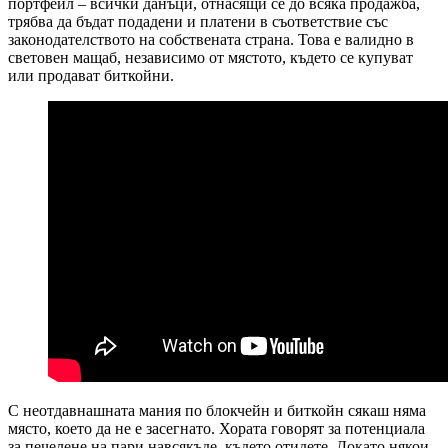
портфейл – всички данъци, отнасящи се до всяка продажба,
трябва да бъдат подадени и платени в съответствие със
законодателството на собствената страна. Това е валидно в
световен мащаб, независимо от мястото, където се купуват
или продават биткойни.
С неотдавнашната мания по блокчейн и биткойн сякаш няма
място, което да не е засегнато. Хората говорят за потенциала
за печелене на пари навсякъде, където отидете. Докато някои