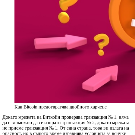
Как Bitcoin предотвратява двойното харчене
Докато мрежата на Биткойн проверява транзакция № 1, няма
да е възможно да се изпрати транзакция № 2, докато мрежата
не приеме транзакция № 1. От една страна, това ви излага на
опасност, но в същото време изравнява условията за всички