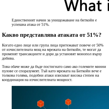
Единственият начин за унищожаване на биткойн е
успешна атака от 51%.
Какво представлява атаката от 51%?
Когато едно лице или група лица притежават повече от 50%
от изчислителната мощ на мрежата на биткойн, те могат да
променят трансакциите и дори да установят монопол върху
добива.
Това обаче може да бъде постигнато само ако големите минни
пулове се споразумеят. Тъй като мрежата на Биткойн вече е
толкова голяма, подобни атаки изискват висока степен на
координация на изчислителната мощност.