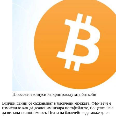
Плюсове и минуси на криптовалутата биткойн
Всички данни се съхраняват в блокчейн мрежата. ФБР вече е
измислило как да деанонимнизира портфейлите, но целта не е
да ви запази анонимност. Целта на блокчейн е да може да се