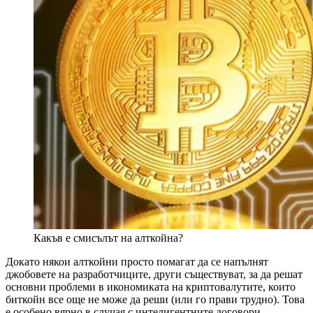
Какъв е смисълът на алткойна?
Докато някои алткойни просто помагат да се напълнят
джобовете на разработчиците, други съществуват, за да решат
основни проблеми в икономиката на криптовалутите, които
биткойн все още не може да реши (или го прави трудно). Това
е особено вярно в случая с интелигентните договори,