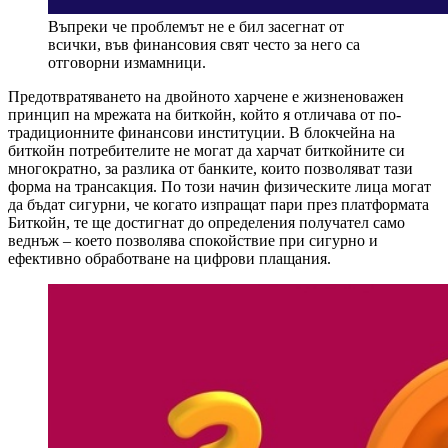
Въпреки че проблемът не е бил засегнат от
всички, във финансовия свят често за него са
отговорни измамници.
Предотвратяването на двойното харчене е жизненоважен
принцип на мрежата на биткойн, който я отличава от по-
традиционните финансови институции. В блокчейна на
биткойн потребителите не могат да харчат биткойните си
многократно, за разлика от банките, които позволяват тази
форма на трансакция. По този начин физическите лица могат
да бъдат сигурни, че когато изпращат пари през платформата
Биткойн, те ще достигнат до определения получател само
веднъж – което позволява спокойствие при сигурно и
ефективно обработване на цифрови плащания.