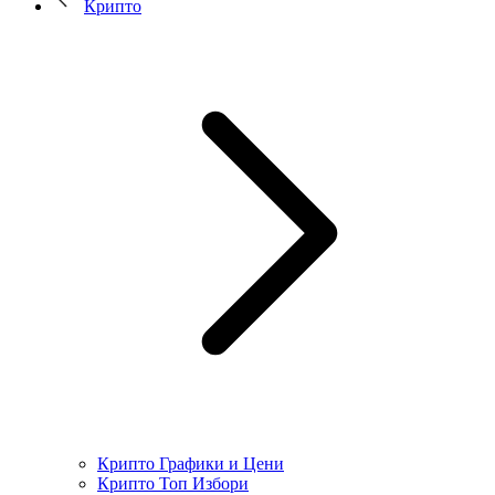
Крипто
Крипто Графики и Цени
Крипто Топ Избори