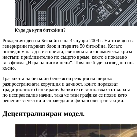
Къде да купя биткойни?
Рожденият ден на Биткойн е на 3 януари 2009 г. На този ден са
генерирани първият блок и първите 50 биткойна. Когато
погледнем назад в историята, световната икономическа криза
настъпи приблизително по същото време, както е показано
във филма „Игра на ниски цени“. Това ще бъде разгледано по-
късно.
Графиката на биткойн беше ясна реакция на широко
разпространената корупция и алчност, които поразяват
традиционното банкиране. Банките се възползваха от хората
по несправедлив начин, така че тази графика се появи като
решение за честни и справедливи финансови транзакции.
Децентрализиран модел.