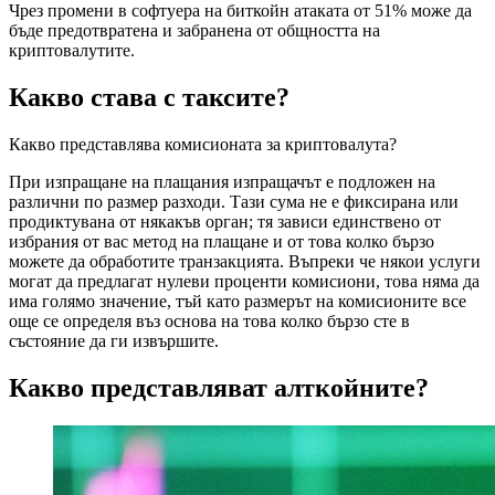
Чрез промени в софтуера на биткойн атаката от 51% може да
бъде предотвратена и забранена от общността на
криптовалутите.
Какво става с таксите?
Какво представлява комисионата за криптовалута?
При изпращане на плащания изпращачът е подложен на
различни по размер разходи. Тази сума не е фиксирана или
продиктувана от някакъв орган; тя зависи единствено от
избрания от вас метод на плащане и от това колко бързо
можете да обработите транзакцията. Въпреки че някои услуги
могат да предлагат нулеви проценти комисиони, това няма да
има голямо значение, тъй като размерът на комисионите все
още се определя въз основа на това колко бързо сте в
състояние да ги извършите.
Какво представляват алткойните?