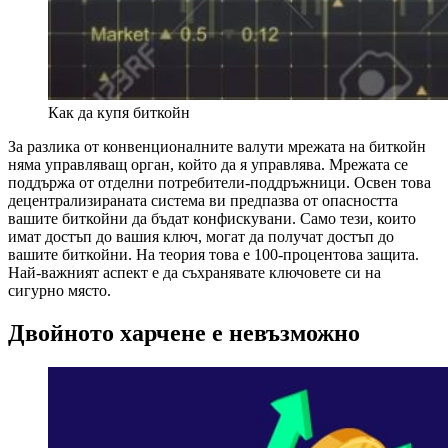
Как да купя биткойн
За разлика от конвенционалните валути мрежата на биткойн
няма управляващ орган, който да я управлява. Мрежата се
поддържа от отделни потребители-поддръжници. Освен това
децентрализираната система ви предпазва от опасността
вашите биткойни да бъдат конфискувани. Само тези, които
имат достъп до вашия ключ, могат да получат достъп до
вашите биткойни. На теория това е 100-процентова защита.
Най-важният аспект е да съхранявате ключовете си на
сигурно място.
Двойното харчене е невъзможно