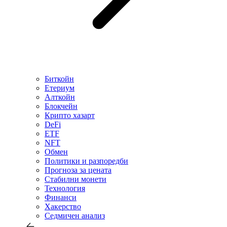
Биткойн
Етериум
Алткойн
Блокчейн
Крипто хазарт
DeFi
ETF
NFT
Обмен
Политики и разпоредби
Прогноза за цената
Стабилни монети
Технология
Финанси
Хакерство
Седмичен анализ