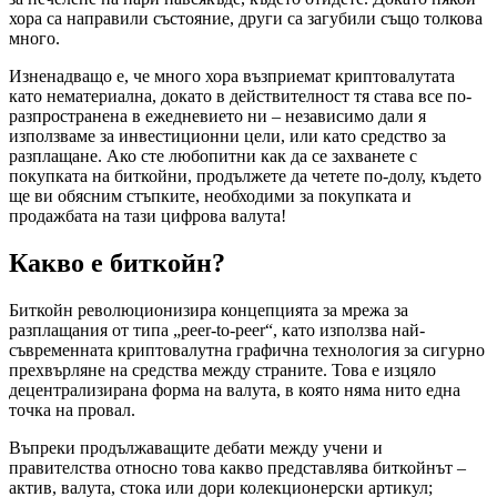
хора са направили състояние, други са загубили също толкова
много.
Изненадващо е, че много хора възприемат криптовалутата
като нематериална, докато в действителност тя става все по-
разпространена в ежедневието ни – независимо дали я
използваме за инвестиционни цели, или като средство за
разплащане. Ако сте любопитни как да се захванете с
покупката на биткойни, продължете да четете по-долу, където
ще ви обясним стъпките, необходими за покупката и
продажбата на тази цифрова валута!
Какво е биткойн?
Биткойн революционизира концепцията за мрежа за
разплащания от типа „peer-to-peer“, като използва най-
съвременната криптовалутна графична технология за сигурно
прехвърляне на средства между страните. Това е изцяло
децентрализирана форма на валута, в която няма нито една
точка на провал.
Въпреки продължаващите дебати между учени и
правителства относно това какво представлява биткойнът –
актив, валута, стока или дори колекционерски артикул;