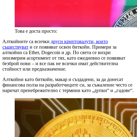
Това е доста просто:
Алткойните са всички
други криптовалути, които
съществуват
и се появяват освен биткойн. Примери за
алткойни са Ether, Dogecoin и др. По света се вихри
неизмерим асортимент от тях, като ежедневно се появяват
безброй нови – и все пак не всички имат действителна
стойност или предназначение.
Алткойни като биткойн, макар и създадени, за да донесат
финансова полза на разработчиците си, за съжаление често се
наричат пренебрежително с термини като „дупки“ и „гадове“.