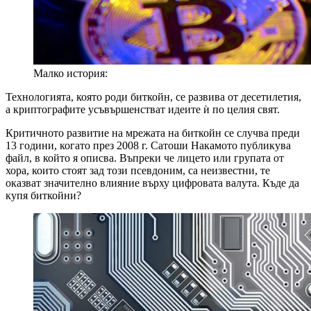
Малко история:
Технологията, която роди биткойн, се развива от десетилетия,
а криптографите усъвършенстват идеите ѝ по целия свят.
Критичното развитие на мрежата на биткойн се случва преди
13 години, когато през 2008 г. Сатоши Накамото публикува
файл, в който я описва. Въпреки че лицето или групата от
хора, които стоят зад този псевдоним, са неизвестни, те
оказват значително влияние върху цифровата валута. Къде да
купя биткойни?