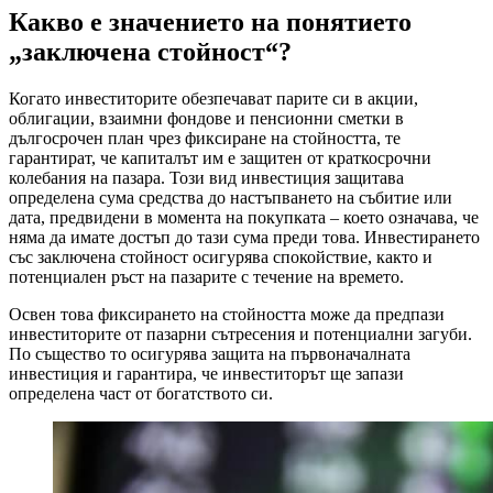
Какво е значението на понятието
„заключена стойност“?
Когато инвеститорите обезпечават парите си в акции,
облигации, взаимни фондове и пенсионни сметки в
дългосрочен план чрез фиксиране на стойността, те
гарантират, че капиталът им е защитен от краткосрочни
колебания на пазара. Този вид инвестиция защитава
определена сума средства до настъпването на събитие или
дата, предвидени в момента на покупката – което означава, че
няма да имате достъп до тази сума преди това. Инвестирането
със заключена стойност осигурява спокойствие, както и
потенциален ръст на пазарите с течение на времето.
Освен това фиксирането на стойността може да предпази
инвеститорите от пазарни сътресения и потенциални загуби.
По същество то осигурява защита на първоначалната
инвестиция и гарантира, че инвеститорът ще запази
определена част от богатството си.