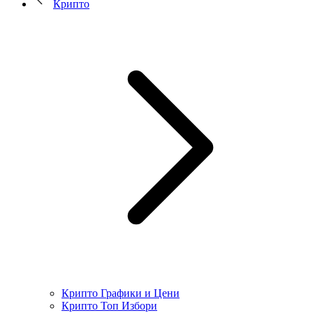
Крипто
Крипто Графики и Цени
Крипто Топ Избори