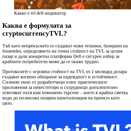
Какво е tvl defi индикатор
Каква е формулата за
cryptocurrencyTVL?
Тъй като непрекъснато се създават нови техники, базирани на
блокчейн, определянето на точна стойност на TVL за целия
пазар и дали конкретна платформа Defi е сигурен избор за
крайните потребители може да се окаже трудно.
Протоколите с огромна стойност на TVL от 1 милиард долара
създават косвено обещание за надеждност и устойчивост.
Силният екип от разработчици плюс практическите
приложения за инвеститори и сътрудници допълнително
осветяват пътя към повишено търсене – което в крайна сметка
води до по-висока пазарна капитализация на проекта като
цяло.