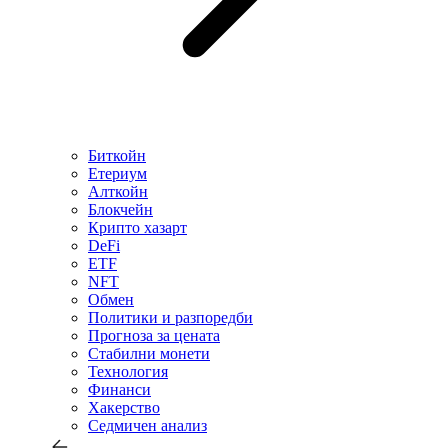
Биткойн
Етериум
Алткойн
Блокчейн
Крипто хазарт
DeFi
ETF
NFT
Обмен
Политики и разпоредби
Прогноза за цената
Стабилни монети
Технология
Финанси
Хакерство
Седмичен анализ