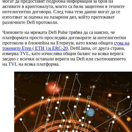
могат да предоставят подробна информация за броя на
активите в криптовалута, които са били защитени в техните
интелигентни договори. След това тези данни могат да се
използват за оценка на пазарния дял, който притежават
различните Defi протоколи.
Членовете на мрежата Defi Pulse трябва да са наясно, че
платформата просто проследява договорите за интелигентни
протоколи в блокчейна на Етериум, като взема общата
сума на
токените Етер ( ETH ) и ERC-20
. DefiLlama, от друга страна,
измерва TVL, като изчислява общия баланс на всяка верига
заедно с всички останали вериги на Defi или съотношението
на TVL на всяка платформа.