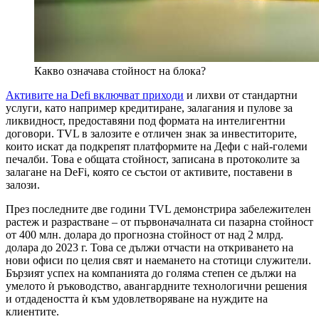
Какво означава стойност на блока?
Активите на Defi включват приходи
и лихви от стандартни
услуги, като например кредитиране, залагания и пулове за
ликвидност, предоставяни под формата на интелигентни
договори. TVL в залозите е отличен знак за инвеститорите,
които искат да подкрепят платформите на Дефи с най-големи
печалби. Това е общата стойност, записана в протоколите за
залагане на DeFi, която се състои от активите, поставени в
залози.
През последните две години TVL демонстрира забележителен
растеж и разрастване – от първоначалната си пазарна стойност
от 400 млн. долара до прогнозна стойност от над 2 млрд.
долара до 2023 г. Това се дължи отчасти на откриването на
нови офиси по целия свят и наемането на стотици служители.
Бързият успех на компанията до голяма степен се дължи на
умелото ѝ ръководство, авангардните технологични решения
и отдадеността ѝ към удовлетворяване на нуждите на
клиентите.