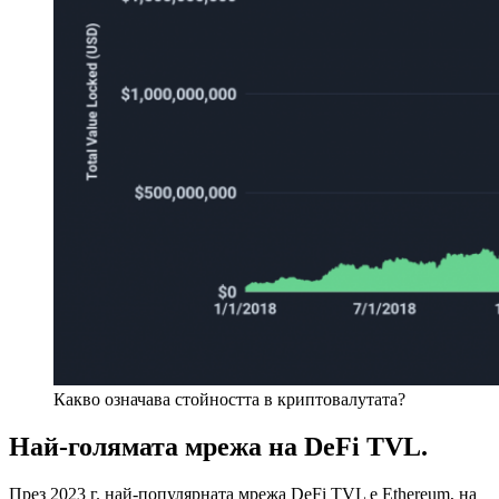
Какво означава стойността в криптовалутата?
Най-голямата мрежа на DeFi TVL.
През 2023 г. най-популярната мрежа DeFi TVL е Ethereum, на