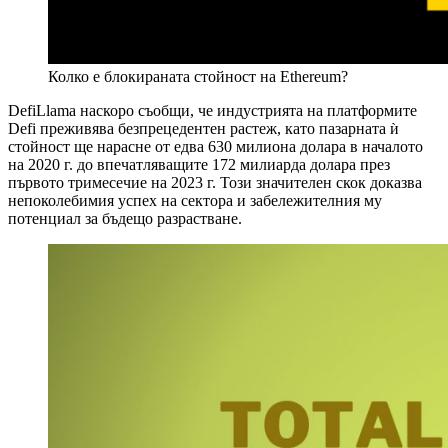
Колко е блокираната стойност на Ethereum?
DefiLlama наскоро съобщи, че индустрията на платформите
Defi преживява безпрецедентен растеж, като пазарната ѝ
стойност ще нарасне от едва 630 милиона долара в началото
на 2020 г. до впечатляващите 172 милиарда долара през
първото тримесечие на 2023 г. Този значителен скок доказва
непоколебимия успех на сектора и забележителния му
потенциал за бъдещо разрастване.