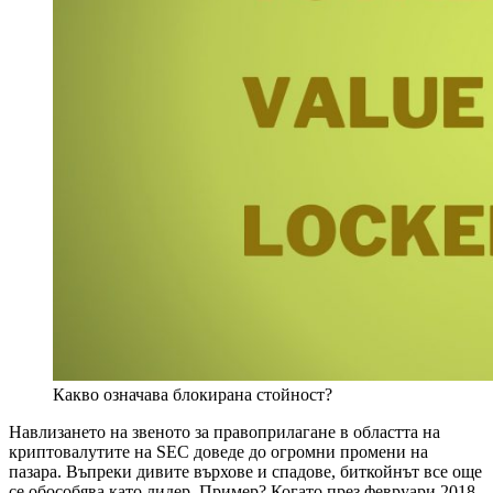
Какво означава блокирана стойност?
Навлизането на звеното за правоприлагане в областта на
криптовалутите на SEC доведе до огромни промени на
пазара. Въпреки дивите върхове и спадове, биткойнът все още
се обособява като лидер. Пример? Когато през февруари 2018