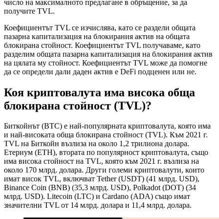
число на максималното предлагане в обръщение, за да
получите TVL.
Коефициентът TVL се изчислява, като се раздели общата
пазарна капитализация на блокирания актив на общата
блокирана стойност. Коефициентът TVL получаваме, като
разделим общата пазарна капитализация на блокирания актив
на цялата му стойност. Коефициентът TVL може да помогне
да се определи дали даден актив е DeFi подценен или не.
Коя криптовалута има висока обща
блокирана стойност (TVL)?
Биткойнът (BTC) е най-популярната криптовалута, която има
и най-високата обща блокирана стойност (TVL). Към 2021 г.
TVL на Биткойн възлиза на около 1,2 трилиона долара.
Етериум (ETH), втората по популярност криптовалута, също
има висока стойност на TVL, която към 2021 г. възлиза на
около 170 млрд. долара. Други големи криптовалути, които
имат висок TVL, включват Tether (USDT) (41 млрд. USD),
Binance Coin (BNB) (35,3 млрд. USD), Polkadot (DOT) (34
млрд. USD). Litecoin (LTC) и Cardano (ADA) също имат
значителни TVL от 14 млрд. долара и 11,4 млрд. долара.