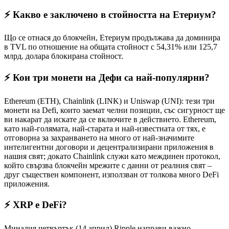
⚡️ Какво е заключено в стойността на Етериум?
Що се отнася до блокчейн, Етериум продължава да доминира
в TVL по отношение на общата стойност с 54,31% или 125,7
млрд. долара блокирана стойност.
⚡️ Кои три монети на Дефи са най-популярни?
Ethereum (ETH), Chainlink (LINK) и Uniswap (UNI): тези три
монети на Defi, които заемат челни позиции, със сигурност ще
ви накарат да искате да се включите в действието. Ethereum,
като най-голямата, най-старата и най-известната от тях, е
отговорна за захранването на много от най-значимите
интелигентни договори и децентрализирани приложения в
нашия свят; докато Chainlink служи като междинен протокол,
който свързва блокчейн мрежите с данни от реалния свят –
друг съществен компонент, използван от толкова много DeFi
приложения.
⚡️ XRP е DeFi?
Миналия четвъртък (14 април) Ripple направи важно