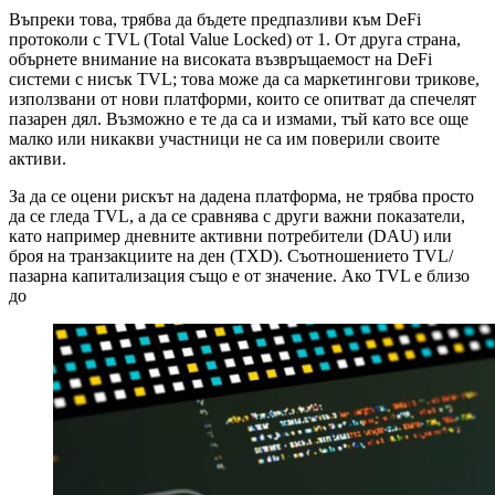
Въпреки това, трябва да бъдете предпазливи към DeFi
протоколи с TVL (Total Value Locked) от 1. От друга страна,
обърнете внимание на високата възвръщаемост на DeFi
системи с нисък TVL; това може да са маркетингови трикове,
използвани от нови платформи, които се опитват да спечелят
пазарен дял. Възможно е те да са и измами, тъй като все още
малко или никакви участници не са им поверили своите
активи.
За да се оцени рискът на дадена платформа, не трябва просто
да се гледа TVL, а да се сравнява с други важни показатели,
като например дневните активни потребители (DAU) или
броя на транзакциите на ден (TXD). Съотношението TVL/
пазарна капитализация също е от значение. Ако TVL е близо
до