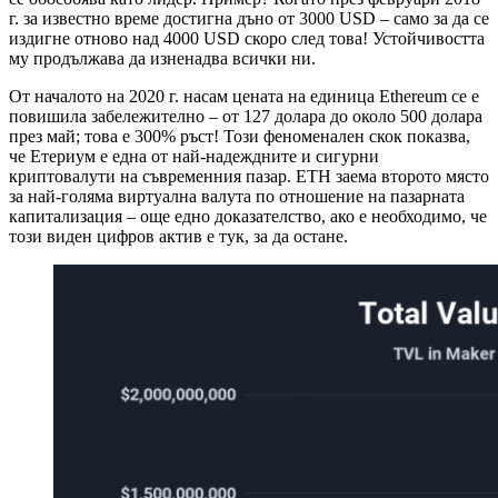
г. за известно време достигна дъно от 3000 USD – само за да се
издигне отново над 4000 USD скоро след това! Устойчивостта
му продължава да изненадва всички ни.
От началото на 2020 г. насам цената на единица Ethereum се е
повишила забележително – от 127 долара до около 500 долара
през май; това е 300% ръст! Този феноменален скок показва,
че Етериум е една от най-надеждните и сигурни
криптовалути на съвременния пазар. ETH заема второто място
за най-голяма виртуална валута по отношение на пазарната
капитализация – още едно доказателство, ако е необходимо, че
този виден цифров актив е тук, за да остане.