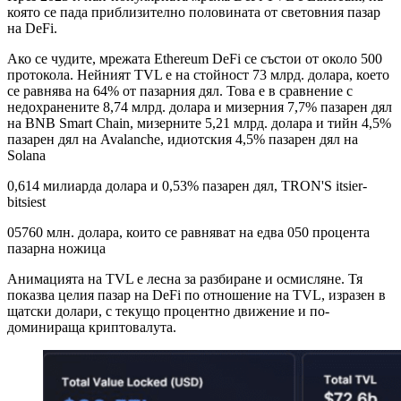
която се пада приблизително половината от световния пазар
на DeFi.
Ако се чудите, мрежата Ethereum DeFi се състои от около 500
протокола. Нейният TVL е на стойност 73 млрд. долара, което
се равнява на 64% от пазарния дял. Това е в сравнение с
недохранените 8,74 млрд. долара и мизерния 7,7% пазарен дял
на BNB Smart Chain, мизерните 5,21 млрд. долара и тийн 4,5%
пазарен дял на Avalanche, идиотския 4,5% пазарен дял на
Solana
0,614 милиарда долара и 0,53% пазарен дял, TRON'S itsier-
bitsiest
05760 млн. долара, които се равняват на едва 050 процента
пазарна ножица
Анимацията на TVL е лесна за разбиране и осмисляне. Тя
показва целия пазар на DeFi по отношение на TVL, изразен в
щатски долари, с текущо процентно движение и по-
доминираща криптовалута.