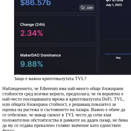
Защо е важна криптовалутата TVL?
Наблюдението, че Ethereum има най-много общи блокирани
стойности сред всички вериги, предполага, че тя вероятно е
най-често посещаваната мрежа в криптовалутата DeFi. TVL,
или общата блокирана стойност, е решаващ показател за
оценка на растежа и състоянието на пазара. Важно е обаче да
се отбележи, че макар скокът в TVL често да сочи към
положителни обстоятелства в рамките на даден пазар, не бива
да му се отдава прекалено голямо значение като единствен
фокус.