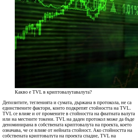
Какво е TVL в криптовалутавалута?
Депозитите, тегленията и сумата, държана в протокола, не са
единствените фактори, които подкрепят стойността на TVL.
TVL се влияе и от промените в стойността на фиатната валута
или на местните токени. TVL на даден протокол може да бъде
деноминирана в собствената криптовалута на проекта, което
означава, че се влияе от нейната стойност. Ако стойността на
собствената криптовалута на проекта спадне, TVL на