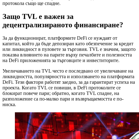
протокола също ще спадне.
Защо TVL е важен за
децентрализираното финансиране?
За да функционират, платформите DeFi се нуждаят от
капитал, който да бъде депозиран като обезпечение за кредит
или ликвидност в пуловете за търговия. TVL е значим, защото
показва влиянието на парите върху печалбите и полезността
на DeFi приложенията за търговците и инвеститорите.
Увеличаването на TVL често е последвано от увеличаване на
ликвидността, популярността и използването на платформата
DeFi. Тези фактори работят заедно, за да гарантират успеха на
проекта. Когато TVL се повиши, в DeFi протоколите се
блокират повече пари; обратно, когато TVL спадне, на
разположение са по-малко пари и възвръщаемостта е по-
ниска.