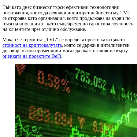
Тъй като днес бизнесът търси ефективни технологични
постижения, които да революционизират дейността му, TVL
се откроява като организация, която продължава да върви по
пътя на иновациите, като същевременно гарантира лоялността
на клиентите чрез отлично обслужване.
Макар че терминът „TVL“ се определя просто като цялата
стойност на криптовалутата
, която се държи в интелигентен
договор, някои променливи могат да окажат влияние върху
оценката на проектите DeFi
.