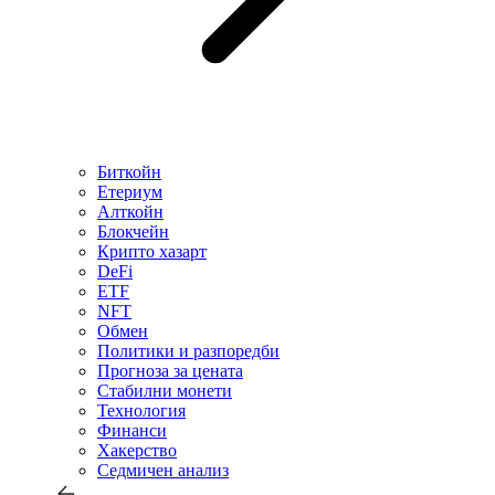
Биткойн
Етериум
Алткойн
Блокчейн
Крипто хазарт
DeFi
ETF
NFT
Обмен
Политики и разпоредби
Прогноза за цената
Стабилни монети
Технология
Финанси
Хакерство
Седмичен анализ