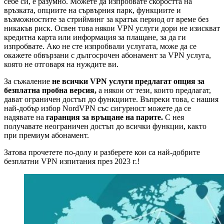
себе си, е разумно. Можете да изпробвате скоростта на
връзката, опциите на сървърния парк, функциите и
възможностите за стрийминг за кратък период от време без
никакъв риск. Освен това някои VPN услуги дори не изискват
кредитна карта или информация за плащане, за да ги
изпробвате. Ако не сте изпробвали услугата, може да се
окажете обвързани с дългосрочен абонамент за VPN услуга,
която не отговаря на нуждите ви.
За съжаление
не всички VPN услуги предлагат опция за
безплатна пробна версия,
а някои от тези, които предлагат,
дават ограничен достъп до функциите. Въпреки това, с нашия
най-добър избор NordVPN със сигурност можете да се
надявате на
гаранция за връщане на парите.
С нея
получавате неограничен достъп до всички функции, както
при премиум абонамент.
Затова прочетете по-долу и разберете кои са най-добрите
безплатни VPN изпитания през 2023 г.!