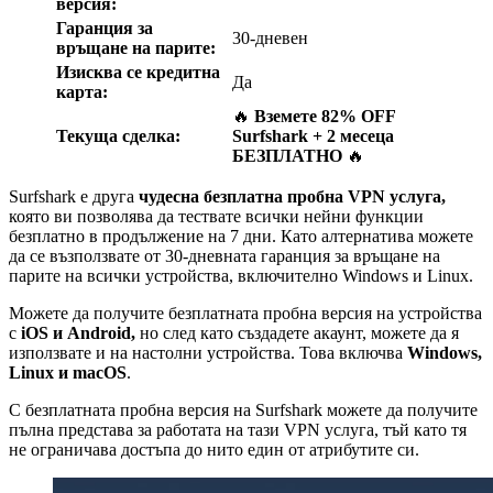
версия:
Гаранция за
30-дневен
връщане на парите:
Изисква се кредитна
Да
карта:
🔥
Вземете 82% OFF
Текуща сделка:
Surfshark + 2 месеца
БЕЗПЛАТНО
🔥
Surfshark е друга
чудесна безплатна пробна VPN услуга,
която ви позволява да тествате всички нейни функции
безплатно в продължение на 7 дни. Като алтернатива можете
да се възползвате от 30-дневната гаранция за връщане на
парите на всички устройства, включително Windows и Linux.
Можете да получите безплатната пробна версия на устройства
с
iOS и Android,
но след като създадете акаунт, можете да я
използвате и на настолни устройства. Това включва
Windows,
Linux и macOS
.
С безплатната пробна версия на Surfshark можете да получите
пълна представа за работата на тази VPN услуга, тъй като тя
не ограничава достъпа до нито един от атрибутите си.