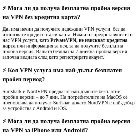
⚡ Мога ли да получа безплатна пробна версия
на VPN без кредитна карта?
Да,
има начин да получите надеждни VPN услуги, без да
използвате кредитната си карта. Някои от предоставяните от
нас VPN услуги, като
PrivateVPN, не изискват кредитна
карта
или информация за нея, за да получите безплатна
пробна версия. Вашата безплатна 7-дневна пробна версия
започва веднага след като регистрирате акаунт.
⚡ Коя VPN услуга има най-дълъг безплатен
пробен период?
Surfshark и NordVPN предлагат най-дългите безплатни
пробни версии – до 7 дни. На потребителите на MacOS се
препоръчва да получат Surfshar, докато NordVPN е най-добър
за устройства с Android и iOS.
⚡ Мога ли да получа безплатна пробна версия
на VPN за iPhone или Android?