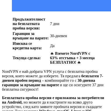
Продължителност
на безплатната
7 дни
пробна версия:
Гаранция за
30-дневен
връщане на парите:
Изисква се
Да
кредитна карта:
🔥
Вземете NordVPN с
Текуща сделка:
63% отстъпка + 3 месеца
БЕЗПЛАТНО!
🔥
NordVPN е най-добрата VPN услуга с безплатна пробна
версия, която можете да изберете. Тя предлага
безплатен 7-
дневен пробен период
– комбинирайте го с
30-дневна
гаранция за връщане на парите
и ще си осигурите 37 дни
безплатна сигурност!
Безплатната пробна версия е приложима за потребители
на Android,
но можете да я настроите на всяко друго
устройство, след като заявите пробната версия и създадете