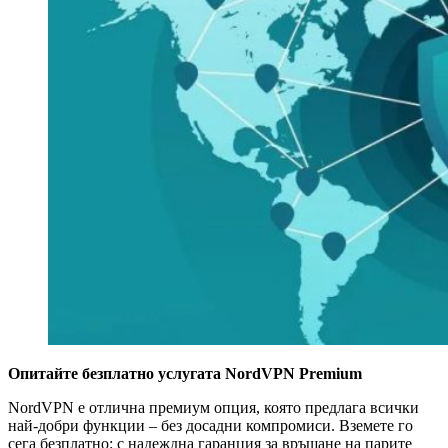
Опитайте безплатно услугата NordVPN Premium
NordVPN е отлична премиум опция, която предлага всички
най-добри функции – без досадни компромиси. Вземете го
сега безплатно: с надеждна гаранция за връщане на парите