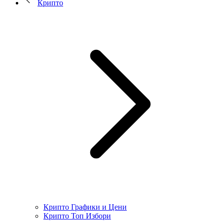
Крипто
Крипто Графики и Цени
Крипто Топ Избори