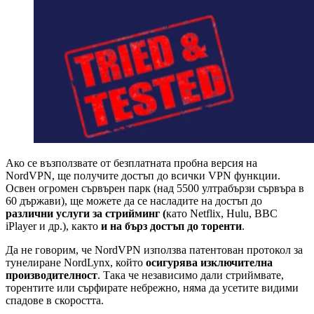
Ако се възползвате от безплатната пробна версия на
NordVPN, ще получите достъп до всички VPN функции.
Освен огромен сървърен парк (над 5500 ултрабързи сървъра в
60 държави), ще можете да се насладите на достъп до
различни услуги за стрийминг (
като Netflix, Hulu, BBC
iPlayer и др.), както
и на бърз достъп до торенти
.
Да не говорим, че NordVPN използва патентован протокол за
тунелиране NordLynx, който
осигурява изключителна
производителност
. Така че независимо дали стриймвате,
торентите или сърфирате небрежно, няма да усетите видими
спадове в скоростта.