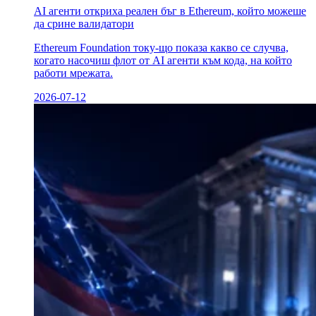
AI агенти откриха реален бъг в Ethereum, който можеше
да сринe валидатори
Ethereum Foundation току-що показа какво се случва,
когато насочиш флот от AI агенти към кода, на който
работи мрежата.
2026-07-12