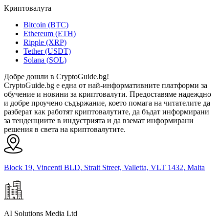
Криптовалута
Bitcoin (BTC)
Ethereum (ETH)
Ripple (XRP)
Tether (USDT)
Solana (SOL)
Добре дошли в CryptoGuide.bg!
CryptoGuide.bg е една от най-информативните платформи за
обучение и новини за криптовалути. Предоставяме надеждно
и добре проучено съдържание, което помага на читателите да
разберат как работят криптовалутите, да бъдат информирани
за тенденциите в индустрията и да вземат информирани
решения в света на криптовалутите.
Block 19, Vincenti BLD, Strait Street, Valletta, VLT 1432, Malta
AI Solutions Media Ltd