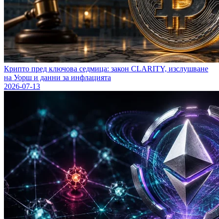
Крипто пред ключова седмица: закон CLARITY, изслушване
на Уорш и данни за инфлацията
2026-07-13