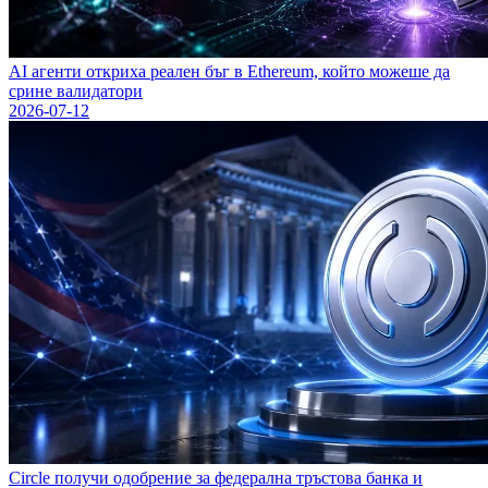
AI агенти откриха реален бъг в Ethereum, който можеше да
сринe валидатори
2026-07-12
Circle получи одобрение за федерална тръстова банка и