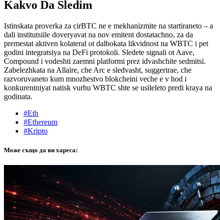
Kakvo Da Sledim
Istinskata proverka za cirBTC ne е mekhanizmite na startiraneto – а
dali institutsiile doveryavat na nov emitent dostatachno, za da
premestat aktiven kolateral ot dalbоkata likvidnost na WBTC i pet
godini integratsiya na DeFi protokoli. Sledete signali ot Aave,
Compound i vodeshti zaemni platformi prez idvashchite sedmitsi.
Zabelezhkata na Allaire, che Arc е sledvasht, suggerirae, che
razvoruvaneto kum mnozhestvo blokcheini veche е v hod i
konkurentniyat natisk vurhu WBTC shte se usileleto predi kraya na
godinata.
#Eth
#Ethereum
#Kripto
Може също да ви хареса: