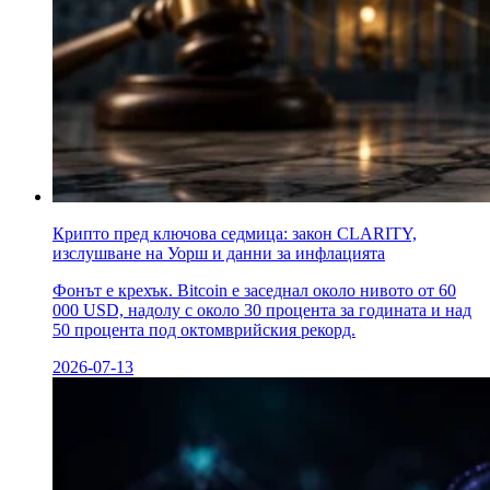
Крипто пред ключова седмица: закон CLARITY,
изслушване на Уорш и данни за инфлацията
Фонът е крехък. Bitcoin е заседнал около нивото от 60
000 USD, надолу с около 30 процента за годината и над
50 процента под октомврийския рекорд.
2026-07-13