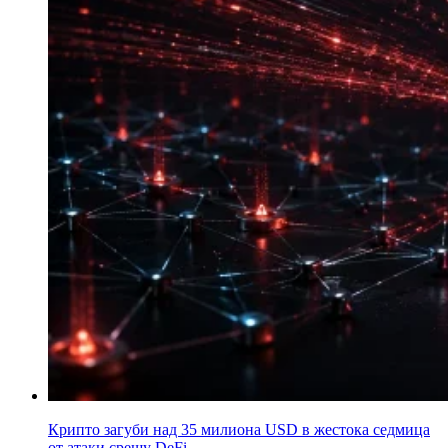
Крипто загуби над 35 милиона USD в жестока седмица
от атаки срещу DeFi