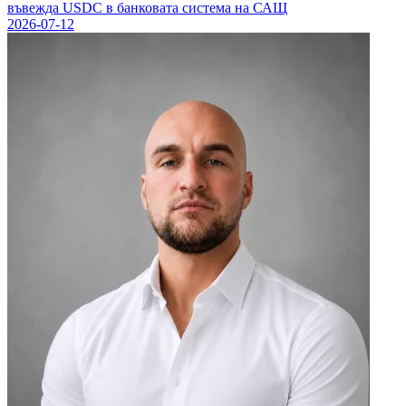
въвежда USDC в банковата система на САЩ
2026-07-12