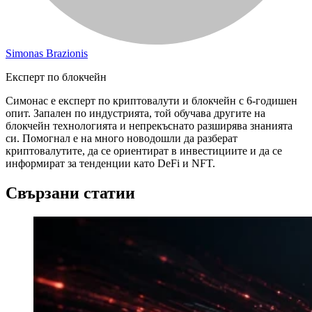
Simonas Brazionis
Експерт по блокчейн
Симонас е експерт по криптовалути и блокчейн с 6-годишен
опит. Запален по индустрията, той обучава другите на
блокчейн технологията и непрекъснато разширява знанията
си. Помогнал е на много новодошли да разберат
криптовалутите, да се ориентират в инвестициите и да се
информират за тенденции като DeFi и NFT.
Свързани статии