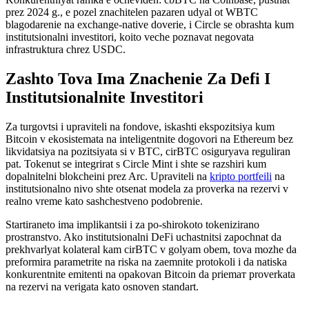
prez 2024 g., е pozel znachitelen pazaren udyal ot WBTC
blagodarenie na exchange-native doverie, i Circle se obrashta kum
institutsionalni investitori, koito veche poznavat negovata
infrastruktura chrez USDC.
Zashto Tova Ima Znachenie Za Defi I
Institutsionalnite Investitori
Za turgovtsi i upraviteli na fondove, iskashti ekspozitsiya kum
Bitcoin v ekosistemata na inteligentnite dogovori na Ethereum bez
likvidatsiya na pozitsiyata si v BTC, cirBTC osiguryava reguliran
pat. Tokenut se integrirat s Circle Mint i shte se razshiri kum
dopalnitelni blokcheini prez Arc. Upraviteli na
kripto portfeili
na
institutsionalno nivo shte otsenat modela za proverka na rezervi v
realno vreme kato sashchestveno podobrenie.
Startiraneto ima implikantsii i za po-shirokoto tokenizirano
prostranstvo. Ako institutsionalni DeFi uchastnitsi zapochnat da
prekhvarlyat kolateral kam cirBTC v golyam obem, tova mozhe da
preformira parametrite na riska na zaemnite protokoli i da natiska
konkurentnite emitenti na opakovan Bitcoin da priemат proverkata
na rezervi na verigatа kato osnoven standart.