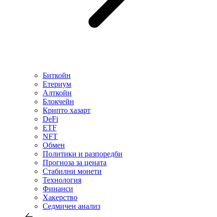
Биткойн
Етериум
Алткойн
Блокчейн
Крипто хазарт
DeFi
ETF
NFT
Обмен
Политики и разпоредби
Прогноза за цената
Стабилни монети
Технология
Финанси
Хакерство
Седмичен анализ