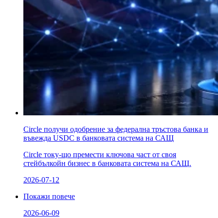
Circle получи одобрение за федерална тръстова банка и
въвежда USDC в банковата система на САЩ
Circle току-що премести ключова част от своя
стейбълкойн бизнес в банковата система на САЩ.
2026-07-12
Покажи повече
2026-06-09