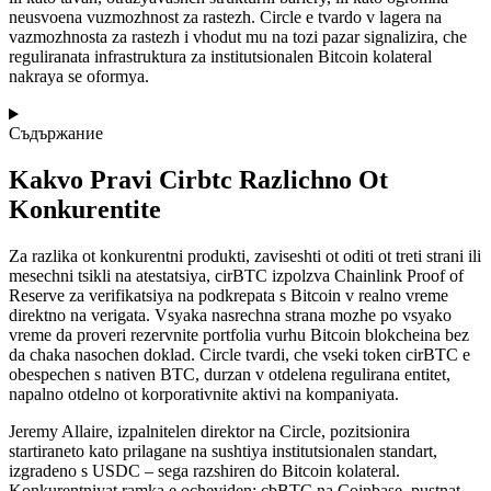
neusvoena vuzmozhnost za rastezh. Circle е tvardo v lagera na
vazmozhnosta za rastezh i vhodut mu na tozi pazar signalizira, che
reguliranata infrastruktura za institutsionalen Bitcoin kolateral
nakraya se oformya.
Съдържание
Kakvo Pravi Cirbtc Razlichno Ot
Konkurentite
Za razlika ot konkurentni produkti, zaviseshti ot oditi ot treti strani ili
mesechni tsikli na atestatsiya, cirBTC izpolzva Chainlink Proof of
Reserve za verifikatsiya na podkrepata s Bitcoin v realno vreme
direktno na verigatа. Vsyaka nasrechna strana mozhe po vsyako
vreme da proveri rezervnite portfolia vurhu Bitcoin blokcheina bez
da chaka nasochen doklad. Circle tvardi, che vseki token cirBTC е
obespechеn s nativen BTC, durzan v otdelena regulirana entitet,
napalno otdelno ot korporativnite aktivi na kompaniyata.
Jeremy Allaire, izpalnitelеn direktor na Circle, pozitsionira
startiraneto kato prilagane na sushtiya institutsionalen standart,
izgradenо s USDC – sega razshiren do Bitcoin kolateral.
Konkurentniyat ramka е ocheviden: cbBTC na Coinbase, pustnat