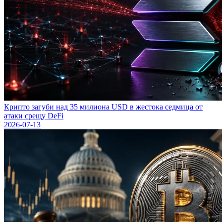
Крипто загуби над 35 милиона USD в жестока седмица от
атаки срещу DeFi
2026-07-13