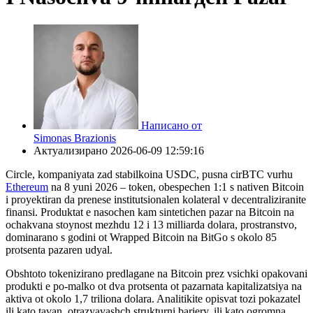
Написано от
Simonas Brazionis
Актуализирано
2026-06-09 12:59:16
Circle, kompaniyata zad stabilkoina USDC, pusnа cirBTC vurhu
Ethereum
na 8 yuni 2026 – token, obespechen 1:1 s nativen Bitcoin
i proyektiran da prenese institutsionalen kolateral v decentraliziranite
finansi. Produktat е nasоchen kam sintetichen pazar na Bitcoin na
ochakvanа stoynost mezhdu 12 i 13 milliarda dolara, prostranstvo,
dominarano s godini ot Wrapped Bitcoin na BitGo s okolo 85
protsenta pazaren udyal.
Obshtoto tokenizirano predlagane na Bitcoin prez vsichki opakovani
produkti е po-malko ot dva protsenta ot pazarnata kapitalizatsiya na
aktiva ot okolo 1,7 triliona dolara. Analitikite opisvat tozi pokazatel
ili kato tavan, otrazyavashch strukturni bariery, ili kato ogromna