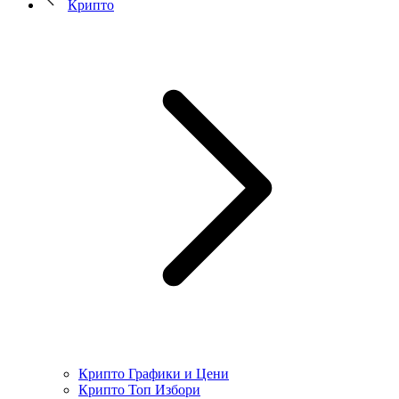
Крипто
Крипто Графики и Цени
Крипто Топ Избори