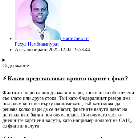
Написано от
Рахул Намбиампурат
Актуализирано
2025-12-02 19:53:44
Съдържание
⚡️ Какво представляват крипто парите с фиат?
Фиатните пари са вид държавни пари, които не са обезпечени
със злато или друга стока. Тъй като Федералният резерв има
по-голям контрол върху икономиката, тъй като може да
решава колко пари да се печатат, фиатните валути дават на
централните банки по-голяма власт. По-голямата част от
днешните хартиени валути, като например доларът на САЩ,
са фиатни валути.