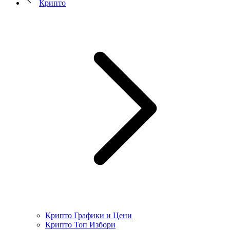
Крипто
Крипто Графики и Цени
Крипто Топ Избори