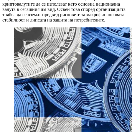
криптовалутите да се използват като основна национална
валута в сегашния им вид. Освен това според организацията
трябва да се вземат предвид рисковете за макрофинансовата
стабилност и липсата на защита на потребителите.