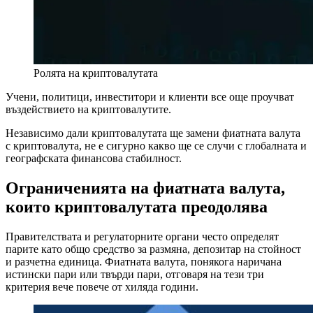
Ролята на криптовалутата
Учени, политици, инвеститори и клиенти все още проучват
въздействието на криптовалутите.
Независимо дали криптовалутата ще замени фиатната валута
с криптовалута, не е сигурно какво ще се случи с глобалната и
географската финансова стабилност.
Ограниченията на фиатната валута,
които криптовалутата преодолява
Правителствата и регулаторните органи често определят
парите като общо средство за размяна, депозитар на стойност
и разчетна единица. Фиатната валута, понякога наричана
истински пари или твърди пари, отговаря на тези три
критерия вече повече от хиляда години.