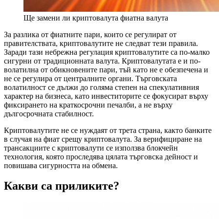
Ще замени ли криптовалута фиатна валута
За разлика от фиатните пари, които се регулират от
правителствата, криптовалутите не следват тези правила.
Заради тази небрежна регулация криптовалутите са по-малко
сигурни от традиционната валута. Криптовалутата е и по-
волатилна от обикновените пари, тъй като не е обезпечена и
не се регулира от централните органи. Търговската
волатилност се дължи до голяма степен на спекулативния
характер на бизнеса, като инвеститорите се фокусират върху
фиксирането на краткосрочни печалби, а не върху
дългосрочната стабилност.
Криптовалутите не се нуждаят от трета страна, както банките
в случая на фиат срещу криптовалута. За верифициране на
трансакциите с криптовалути се използва блокчейн
технология, която проследява цялата търговска дейност и
повишава сигурността на обмена.
Какви са приликите?