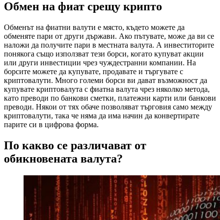
Обмен на фиат срещу крипто
Обменът на фиатни валути е място, където можете да
обменяте пари от други държави. Ако пътувате, може да ви се
наложи да получите пари в местната валута. А инвеститорите
понякога също използват тези борси, когато купуват акции
или други инвестиции чрез чуждестранни компании. На
борсите можете да купувате, продавате и търгувате с
криптовалути. Много големи борси ви дават възможност да
купувате криптовалута с фиатна валута чрез няколко метода,
като преводи по банкови сметки, платежни карти или банкови
преводи. Някои от тях обаче позволяват търговия само между
криптовалути, така че няма да има начин да конвертирате
парите си в цифрова форма.
По какво се различават от
обикновената валута?