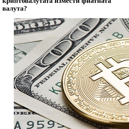
криптовалутата измести фиатната
валута?