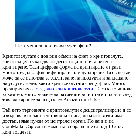
Ще замени ли криптовалутата фиат?
Криптовалутата е нов вид обмен на фиат в криптовалута,
който съществува едва от десет години и е защитен с
криптиране. Тази цифрова форма на криптиране я прави
много трудна за фалшифициране или дублиране. Тя също така
може да се използва за закупуване на продукти и заплащане
на услуги, точно както криптовалутата срещу фиат. Много
предприятия
са създали свои криптовалути
. Те са като чипове
за казино, които можете да разменяте за истински пари и след
това да харчите за неща като Amazon или Uber.
Тъй като търговията с криптовалути е децентрализирана и се
извършва в онлайн счетоводна книга, до която всеки има
достъп, няма нужда от централен орган. По данни на
CoinMarketCap.com в момента в обращение са над 10 хил.
криптовалути.