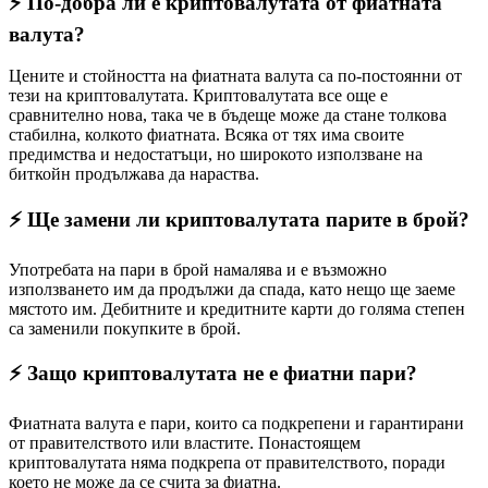
⚡️ По-добра ли е криптовалутата от фиатната
валута?
Цените и стойността на фиатната валута са по-постоянни от
тези на криптовалутата. Криптовалутата все още е
сравнително нова, така че в бъдеще може да стане толкова
стабилна, колкото фиатната. Всяка от тях има своите
предимства и недостатъци, но широкото използване на
биткойн продължава да нараства.
⚡️ Ще замени ли криптовалутата парите в брой?
Употребата на пари в брой намалява и е възможно
използването им да продължи да спада, като нещо ще заеме
мястото им. Дебитните и кредитните карти до голяма степен
са заменили покупките в брой.
⚡️ Защо криптовалутата не е фиатни пари?
Фиатната валута е пари, които са подкрепени и гарантирани
от правителството или властите. Понастоящем
криптовалутата няма подкрепа от правителството, поради
което не може да се счита за фиатна.