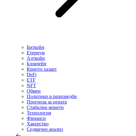
Биткойн
Етериум
Алткойн
Блокчейн
Крипто хазарт
DeFi
ETF
NFT
Обмен
Политики и разпоредби
Прогноза за цената
Стабилни монети
Технология
Финанси
Хакерство
Седмичен анализ