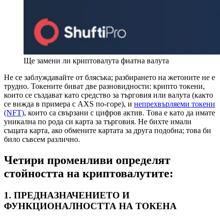
Ще замени ли криптовалута фиатна валута
Не се заблуждавайте от блясъка; разбирането на жетоните не е
трудно. Токените биват две разновидности: крипто токени,
които се създават като средство за търговия или валута (както
се вижда в примера с AXS по-горе), и
непрехвърляеми токени
(NFT)
, които са свързани с цифров актив. Това е като да имате
уникална по рода си карта за търговия. Не бихте имали
същата карта, ако обмените картата за друга подобна; това би
било съвсем различно.
Четири променливи определят
стойността на криптовалутите:
1. ПРЕДНАЗНАЧЕНИЕТО И
ФУНКЦИОНАЛНОСТТА НА ТОКЕНА