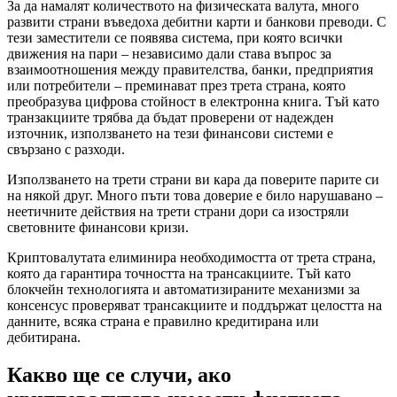
За да намалят количеството на физическата валута, много
развити страни въведоха дебитни карти и банкови преводи. С
тези заместители се появява система, при която всички
движения на пари – независимо дали става въпрос за
взаимоотношения между правителства, банки, предприятия
или потребители – преминават през трета страна, която
преобразува цифрова стойност в електронна книга. Тъй като
транзакциите трябва да бъдат проверени от надежден
източник, използването на тези финансови системи е
свързано с разходи.
Използването на трети страни ви кара да поверите парите си
на някой друг. Много пъти това доверие е било нарушавано –
неетичните действия на трети страни дори са изостряли
световните финансови кризи.
Криптовалутата елиминира необходимостта от трета страна,
която да гарантира точността на трансакциите. Тъй като
блокчейн технологията и автоматизираните механизми за
консенсус проверяват трансакциите и поддържат целостта на
данните, всяка страна е правилно кредитирана или
дебитирана.
Какво ще се случи, ако