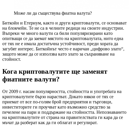
Може ли да съществува фиатна валута?
Биткойн и Етериум, както и други криптовалути, се основават
на блокчейн. Те не са в челните редици на своите индустрии.
Въпреки че много валути са били популяризирани като
опитващи се да заемат мястото на криптовалутата, нито една
от тях не е имала достатъчна устойчивост, преди хората да
загубят интерес. Биткойнът често е наричан „цифрово злато“,
защото може да се използва като злато за съхраняване на
стойност.
Кога криптовалутите ще заменят
фиатните валути?
От 2009 г. насам популярността, стойността и употребата на
криптовалутите бързо нарастват. Докато някои от тях се
приемат от все по-голям брой предприятия и търговци,
инвеститорите ги проучват като възможно средство за
печелене на пари и поддържане на стойността. Непознаването
на криптовалутите от страна на правителствата ги кара да се
мъчат да разберат как да ги облагат и регулират.