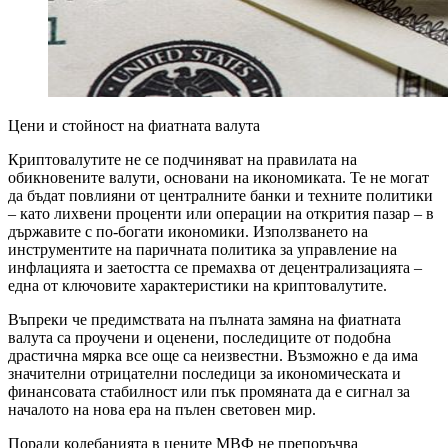
Цени и стойност на фиатната валута
Криптовалутите не се подчиняват на правилата на
обикновените валути, основани на икономиката. Те не могат
да бъдат повлияни от централните банки и техните политики
– като лихвени проценти или операции на открития пазар – в
държавите с по-богати икономики. Използването на
инструментите на паричната политика за управление на
инфлацията и заетостта се премахва от децентрализацията –
една от ключовите характеристики на криптовалутите.
Въпреки че предимствата на пълната замяна на фиатната
валута са проучени и оценени, последиците от подобна
драстична мярка все още са неизвестни. Възможно е да има
значителни отрицателни последици за икономическата и
финансовата стабилност или пък промяната да е сигнал за
началото на нова ера на пълен световен мир.
Поради колебанията в цените МВФ не препоръчва