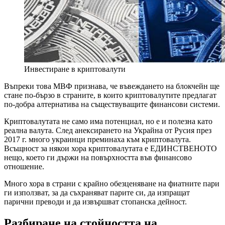
Инвестиране в криптовалути
Въпреки това МВФ признава, че въвеждането на блокчейн ще
стане по-бързо в страните, в които криптовалутите предлагат
по-добра алтернатива на съществуващите финансови системи.
Криптовалутата не само има потенциал, но е и полезна като
реална валута. След анексирането на Украйна от Русия през
2017 г. много украинци преминаха към криптовалута.
Всъщност за някои хора криптовалутата е ЕДИНСТВЕНОТО
нещо, което ги държи на повърхността във финансово
отношение.
Много хора в страни с крайно обезценяване на фиатните пари
ги използват, за да съхраняват парите си, да изпращат
парични преводи и да извършват стопанска дейност.
Разбиране на стойността на