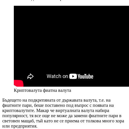
Криптовалута фиатна валута
Бъдещето на подкрепяната от държавата валута, т.е. на
фиатните пари, беше поставено под въпрос с появата на
криптовалутите. Макар че виртуалната валута набира
популярност, тя все още не може да замени фиатните пари в
световен мащаб, тъй като не се приема от толкова много хора
или предприятия.