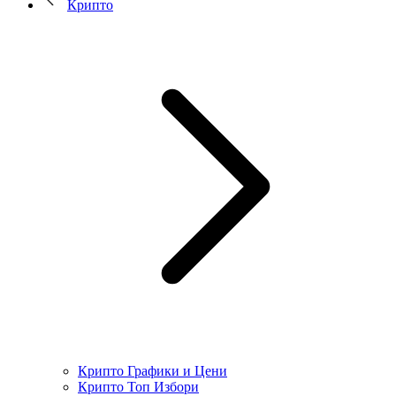
Крипто
Крипто Графики и Цени
Крипто Топ Избори