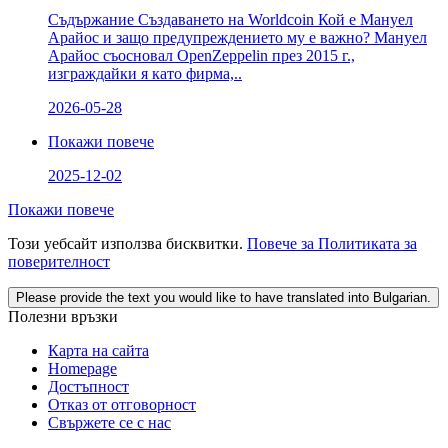
Съдържание Създаването на Worldcoin Кой е Мануел
Арайос и защо предупреждението му е важно? Мануел
Арайос съосновал OpenZeppelin през 2015 г.,
изграждайки я като фирма,..
2026-05-28
Покажи повече
2025-12-02
Покажи повече
Този уебсайт използва бисквитки.
Повече за Политиката за
поверителност
Please provide the text you would like to have translated into Bulgarian.
Полезни връзки
Карта на сайта
Homepage
Достъпност
Отказ от отговорност
Свържете се с нас