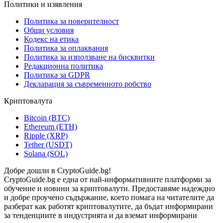
Политики и изявления
Политика за поверителност
Общи условия
Кодекс на етика
Политика за оплаквания
Политика за използване на бисквитки
Редакционна политика
Политика за GDPR
Декларация за съвременното робство
Криптовалута
Bitcoin (BTC)
Ethereum (ETH)
Ripple (XRP)
Tether (USDT)
Solana (SOL)
Добре дошли в CryptoGuide.bg!
CryptoGuide.bg е една от най-информативните платформи за
обучение и новини за криптовалути. Предоставяме надеждно
и добре проучено съдържание, което помага на читателите да
разберат как работят криптовалутите, да бъдат информирани
за тенденциите в индустрията и да вземат информирани