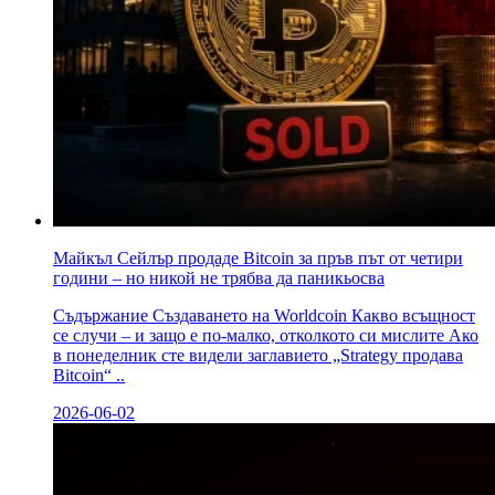
Майкъл Сейлър продаде Bitcoin за пръв път от четири
години – но никой не трябва да паникьосва
Съдържание Създаването на Worldcoin Какво всъщност
се случи – и защо е по-малко, отколкото си мислите Ако
в понеделник сте видели заглавието „Strategy продава
Bitcoin“ ..
2026-06-02