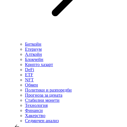
Биткойн
Етериум
Алткойн
Блокчейн
Крипто хазарт
DeFi
ETF
NFT
Обмен
Политики и разпоредби
Прогноза за цената
Стабилни монети
Технология
Финанси
Хакерство
Седмичен анализ