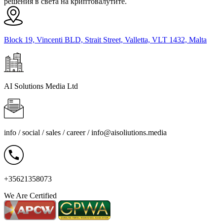
решения в света на криптовалутите.
Block 19, Vincenti BLD, Strait Street, Valletta, VLT 1432, Malta
AI Solutions Media Ltd
info / social / sales / career /
info@aisoliutions.media
+35621358073
We Are Certified