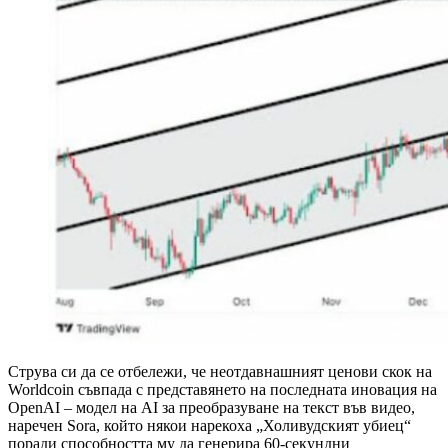
Струва си да се отбележи, че неотдавнашният ценови скок на
Worldcoin съвпада с представянето на последната иновация на
OpenAI – модел на AI за преобразуване на текст във видео,
наречен Sora, който някои нарекоха „Холивудският убиец“
поради способността му да генерира 60-секундни