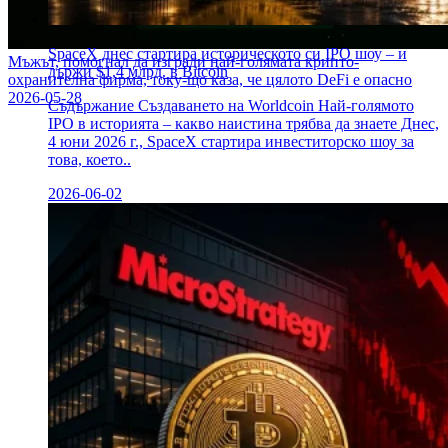
SpaceX днес стартира историческото си IPO шоу – и
Мъжът, помогнал да изгради най-голямата крипто-
държи $1,4 млрд. в Bitcoin
охранителна фирма, току-що каза, че цялото DeFi е опасно
2026-05-28
Съдържание Създаването на Worldcoin Най-голямото
IPO в историята – какво наистина трябва да знаете Днес,
4 юни 2026 г., SpaceX стартира инвеститорско шоу за
това, което..
2026-06-02