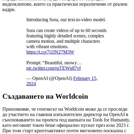
видеоклипове, които са практически неразличими от реални
кадри.
Introducing Sora, our text-to-video model.
Sora can create videos of up to 60 seconds
featuring highly detailed scenes, complex
camera motion, and multiple characters
with vibrant emotions.
https://t.co/7j2JN27M3W
Prompt: “Beautiful, snowy…
pic.twitter.com/ruTEWn87vf
— OpenAI (@OpenAI)
February 15,
2024
Създаването на Worldcoin
Припомняме, че генезисът на Worldcoin може да се проследи
до участието на главния изпълнителен директор на OpenAI в
съосноваването на проекта под шапката на Tools for Humanity,
като неговият токен беше официално пуснат през юли 2023 г.
При този старт криптоактивът почти мигновено поскъпна с