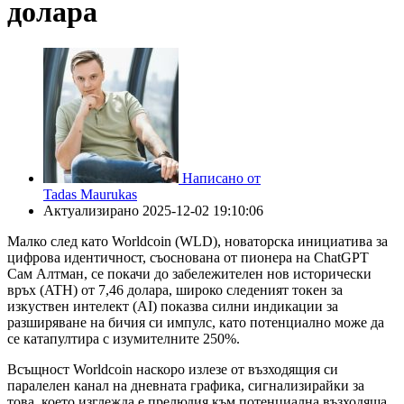
долара
Написано от
Tadas Maurukas
Актуализирано
2025-12-02 19:10:06
Малко след като Worldcoin (WLD), новаторска инициатива за
цифрова идентичност, съоснована от пионера на ChatGPT
Сам Алтман, се покачи до забележителен нов исторически
връх (ATH) от 7,46 долара, широко следеният токен за
изкуствен интелект (AI) показва силни индикации за
разширяване на бичия си импулс, като потенциално може да
се катапултира с изумителните 250%.
Всъщност Worldcoin наскоро излезе от възходящия си
паралелен канал на дневната графика, сигнализирайки за
това, което изглежда е прелюдия към потенциална възходяща