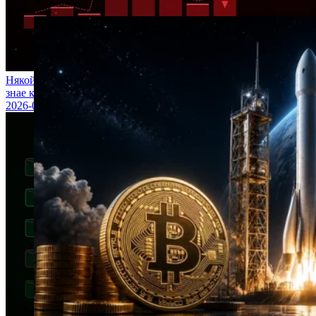
Някой тайно продаде Bitcoin за 1,3 млрд. долара – и никой не
знае кой е направил това
2026-05-28