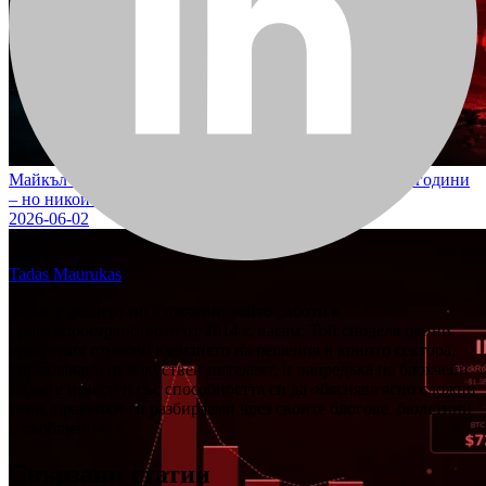
Майкъл Сейлър продаде Bitcoin за пръв път от четири години
– но никой не трябва да паникьосва
2026-06-02
Tadas Maurukas
Тадас е експерт по блокчейн, който работи в
криптопространството от 2014 г. насам. Той споделя ценни
прозрения относно вземането на решения в крипто сектора,
управлявано от изкуствен интелект, и напредъка на блокчейн.
Тадас е известен със способността си да обяснява ясно сложни
теми, правейки ги разбираеми чрез своите блогове, бюлетини
и съобщения.
Свързани статии