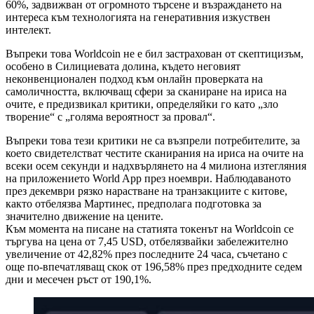
60%, задвижван от огромното търсене и възраждането на
интереса към технологията на генеративния изкуствен
интелект.
Въпреки това Worldcoin не е бил застрахован от скептицизъм,
особено в Силициевата долина, където неговият
неконвенционален подход към онлайн проверката на
самоличността, включващ сфери за сканиране на ириса на
очите, е предизвикал критики, определяйки го като „зло
творение“ с „голяма вероятност за провал“.
Въпреки това тези критики не са възпрели потребителите, за
което свидетелстват честите сканирания на ириса на очите на
всеки осем секунди и надхвърлянето на 4 милиона изтегляния
на приложението World App през ноември. Наблюдаваното
през декември рязко нарастване на транзакциите с китове,
както отбелязва Мартинес, предполага подготовка за
значително движение на цените.
Към момента на писане на статията токенът на Worldcoin се
търгува на цена от 7,45 USD, отбелязвайки забележително
увеличение от 42,82% през последните 24 часа, съчетано с
още по-впечатляващ скок от 196,58% през предходните седем
дни и месечен ръст от 190,1%.