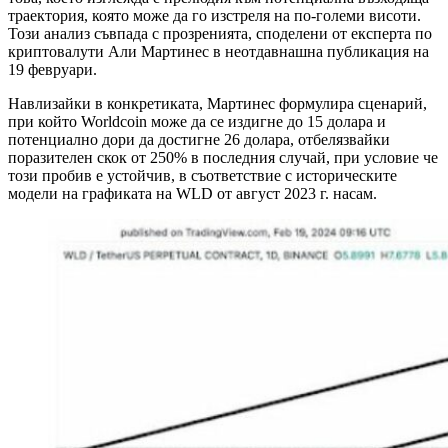
траектория, която може да го изстреля на по-големи висоти.
Този анализ съвпада с прозренията, споделени от експерта по
криптовалути Али Мартинес в неотдавнашна публикация на
19 февруари.
Навлизайки в конкретиката, Мартинес формулира сценарий,
при който Worldcoin може да се издигне до 15 долара и
потенциално дори да достигне 26 долара, отбелязвайки
поразителен скок от 250% в последния случай, при условие че
този пробив е устойчив, в съответствие с историческите
модели на графиката на WLD от август 2023 г. насам.