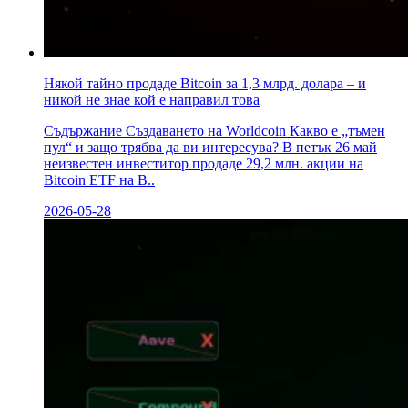
Някой тайно продаде Bitcoin за 1,3 млрд. долара – и
никой не знае кой е направил това
Съдържание Създаването на Worldcoin Какво е „тъмен
пул“ и защо трябва да ви интересува? В петък 26 май
неизвестен инвеститор продаде 29,2 млн. акции на
Bitcoin ETF на B..
2026-05-28