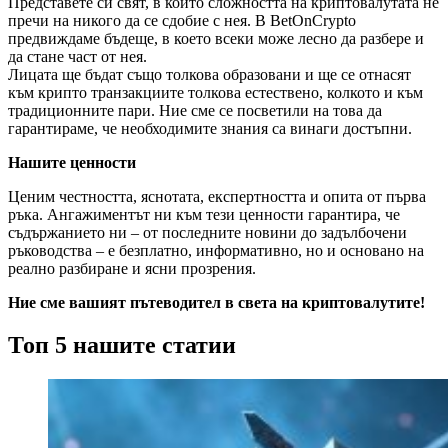
Представете си свят, в който сложността на криптовалутата не
пречи на никого да се сдобие с нея. В BetOnCrypto
предвиждаме бъдеще, в което всеки може лесно да разбере и
да стане част от нея.
Лицата ще бъдат също толкова образовани и ще се отнасят
към крипто транзакциите толкова естествено, колкото и към
традиционните пари. Ние сме се посветили на това да
гарантираме, че необходимите знания са винаги достъпни.
Нашите ценности
Ценим честността, яснотата, експертността и опита от първа
ръка. Ангажиментът ни към тези ценности гарантира, че
съдържанието ни – от последните новини до задълбочени
ръководства – е безплатно, информативно, но и основано на
реално разбиране и ясни прозрения.
Ние сме вашият пътеводител в света на криптовалутите!
Топ 5 нашите статии