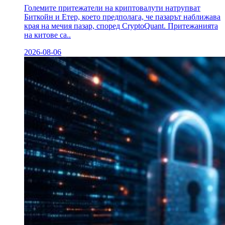
Големите притежатели на криптовалути натрупват
Биткойн и Етер, което предполага, че пазарът наближава
края на мечия пазар, според CryptoQuant. Притежанията
на китове са..
2026-08-06