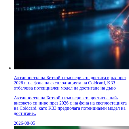
Активността на Биткойн във веригата достига връх през
2026 г. на фона на експлоатацията на Coldcard, K33
отбелязва потенциален модел на достигане на дъно
Активността на Биткойн във веригата достигна най-
високото си ниво през 2026 г. на фона на експлоатацията
на Coldcard, като K33 предполага потенциален модел на
достигане..
2026-08-05