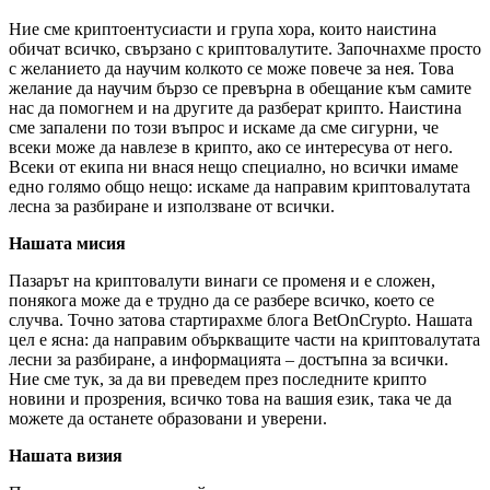
Ние сме криптоентусиасти и група хора, които наистина
обичат всичко, свързано с криптовалутите. Започнахме просто
с желанието да научим колкото се може повече за нея. Това
желание да научим бързо се превърна в обещание към самите
нас да помогнем и на другите да разберат крипто. Наистина
сме запалени по този въпрос и искаме да сме сигурни, че
всеки може да навлезе в крипто, ако се интересува от него.
Всеки от екипа ни внася нещо специално, но всички имаме
едно голямо общо нещо: искаме да направим криптовалутата
лесна за разбиране и използване от всички.
Нашата мисия
Пазарът на криптовалути винаги се променя и е сложен,
понякога може да е трудно да се разбере всичко, което се
случва. Точно затова стартирахме блога BetOnCrypto. Нашата
цел е ясна: да направим объркващите части на криптовалутата
лесни за разбиране, а информацията – достъпна за всички.
Ние сме тук, за да ви преведем през последните крипто
новини и прозрения, всичко това на вашия език, така че да
можете да останете образовани и уверени.
Нашата визия