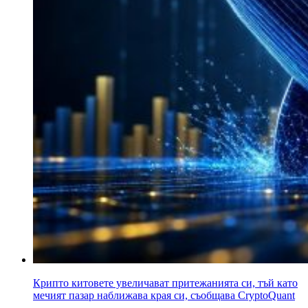
Крипто китовете увеличават притежанията си, тъй като
мечият пазар наближава края си, съобщава CryptoQuant