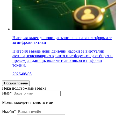
Нигерия въвежда нови данъчни насоки за платформите
за цифрови активи
Нигерия въведе нови данъчни насоки за виртуални
активи, изискващи от крипто платформите да събират и
превеждат данъци, включително някои в цифрови
токени.
2026-08-05
Покажи повече
Нека поддържаме връзка
Име*
Моля, въведете пълното име
Имейл*