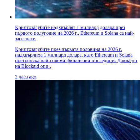
Криптозагубите надхвърлят 1 милиард долара през
първото полугодие на 2026 г., Ethereum и Solana са най-
засегнати
Криптозагубите през първата половина на 2026 г.
надхвърлиха 1 милиард долара, като Ethereum и Solana
претърпяха най-големи финансови последици. Докладът
на Blockaid опи..
2 часа ago