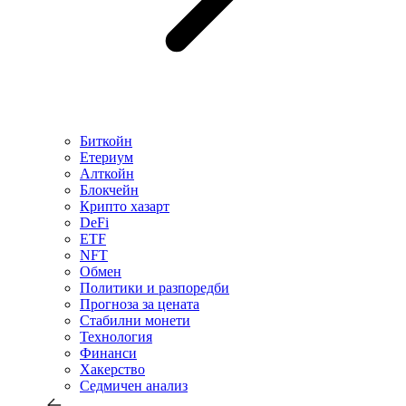
Биткойн
Етериум
Алткойн
Блокчейн
Крипто хазарт
DeFi
ETF
NFT
Обмен
Политики и разпоредби
Прогноза за цената
Стабилни монети
Технология
Финанси
Хакерство
Седмичен анализ