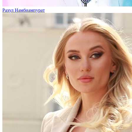
Рахул Намбиампурат