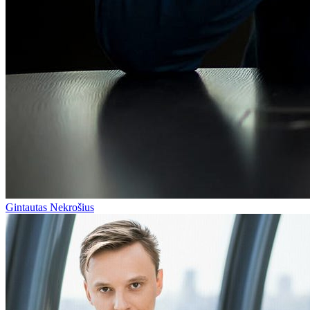
Gintautas Nekrošius