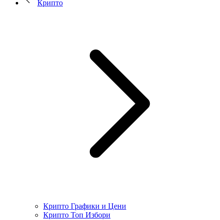
Крипто
Крипто Графики и Цени
Крипто Топ Избори