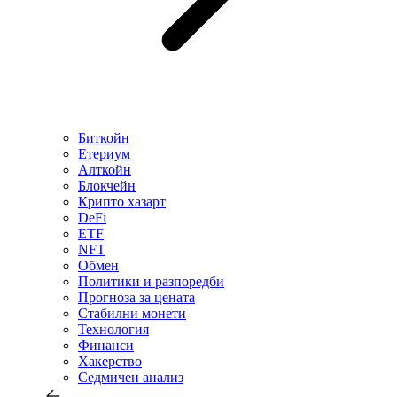
Биткойн
Етериум
Алткойн
Блокчейн
Крипто хазарт
DeFi
ETF
NFT
Обмен
Политики и разпоредби
Прогноза за цената
Стабилни монети
Технология
Финанси
Хакерство
Седмичен анализ