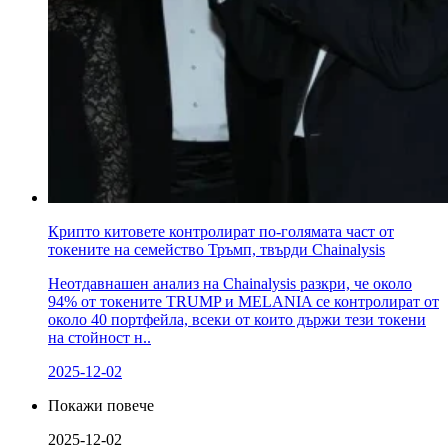
Крипто китовете контролират по-голямата част от
токените на семейство Тръмп, твърди Chainalysis
Неотдавнашен анализ на Chainalysis разкри, че около
94% от токените TRUMP и MELANIA се контролират от
около 40 портфейла, всеки от които държи тези токени
на стойност н..
2025-12-02
Покажи повече
2025-12-02