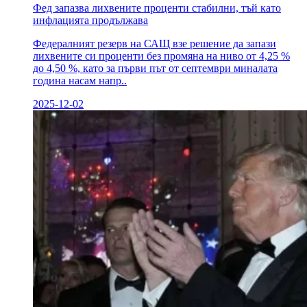
Фед запазва лихвените проценти стабилни, тъй като
инфлацията продължава
Федералният резерв на САЩ взе решение да запази
лихвените си проценти без промяна на ниво от 4,25 %
до 4,50 %, като за първи път от септември миналата
година насам напр..
2025-12-02