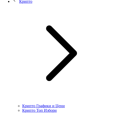
Крипто
Крипто Графики и Цени
Крипто Топ Избори