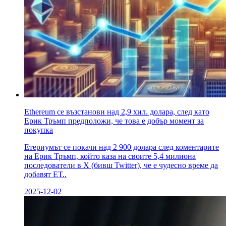
Ethereum се възстанови над 2,9 хил. долара, след като
Ерик Тръмп предположи, че това е добър момент за
покупка
Етериумът се покачи над 2 900 долара след коментарите
на Ерик Тръмп, който каза на своите 5,4 милиона
последователи в X (бивш Twitter), че е чудесно време да
добавят ET..
2025-12-02