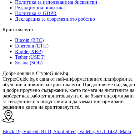
Политика за използване на бисквитки
Редакционна политика
Политика за GDPR
Декларация за съвременното робство
Криптовалута
Bitcoin (BTC)
Ethereum (ETH)
Ripple (XRP)
Tether (USDT)
Solana (SOL)
Добре дошли в CryptoGuide.bg!
CryptoGuide.bg е една от най-информативните платформи за
обучение и новини за криптовалути. Предоставяме надеждно
и добре проучено съдържание, което помага на читателите да
разберат как работят криптовалутите, да бъдат информирани
за тенденциите в индустрията и да вземат информирани
решения в света на криптовалутите.
Block 19, Vincenti BLD, Strait Street, Valletta, VLT 1432, Malta