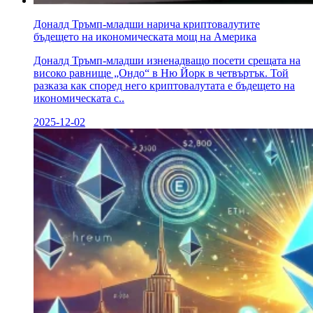
Доналд Тръмп-младши нарича криптовалутите
бъдещето на икономическата мощ на Америка
Доналд Тръмп-младши изненадващо посети срещата на
високо равнище „Ондо“ в Ню Йорк в четвъртък. Той
разказа как според него криптовалутата е бъдещето на
икономическата с..
2025-12-02