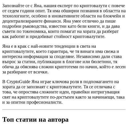
Запознайте се с Яна, нашия експерт по криптовалути с повече
от седем години опит. Тя има обширни познания в областта на
технологиите, особено в иновативните области на блокчейн и
децентрализираните финанси. Яна умее отлично да пише
подробни ръководства, известни като бели книги, и да дава
съвети по токеномика, които помагат на хората да разберат
как работят и придобиват стойност криптовалутите.
Яна е в крак с най-новите тенденции в света на
криптовалутите, което гарантира, че тя винаги има свежа и
интересна информация за споделяне. Независимо дали става
въпрос за статии, публикации в блогове или бюлетини, тя
обича да обяснява сложни криптотеми по начин, който е лесен
за разбиране от всички.
В CryptoGuide Яна играе ключова роля в подпомагането на
хората да се запознаят с криптовалутите. Тя се отличава с
това, че опростява сложните идеи, правейки интригуващия
свят на криптовалутите по-достъпен както за начинаещи, така
и за опитни професионалисти.
Топ статии на автора