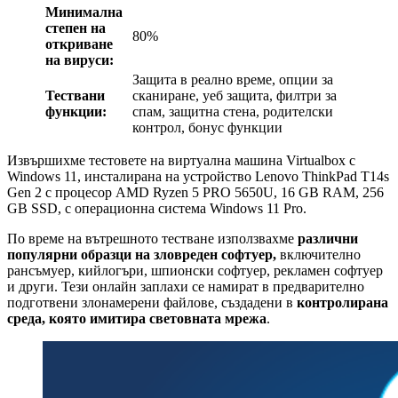
Минимална
степен на
80%
откриване
на вируси:
Защита в реално време, опции за
Тествани
сканиране, уеб защита, филтри за
функции:
спам, защитна стена, родителски
контрол, бонус функции
Извършихме тестовете на виртуална машина Virtualbox с
Windows 11, инсталирана на устройство Lenovo ThinkPad T14s
Gen 2 с процесор AMD Ryzen 5 PRO 5650U, 16 GB RAM, 256
GB SSD, с операционна система Windows 11 Pro.
По време на вътрешното тестване използвахме
различни
популярни образци на зловреден софтуер,
включително
рансъмуер, кийлогъри, шпионски софтуер, рекламен софтуер
и други. Тези онлайн заплахи се намират в предварително
подготвени злонамерени файлове, създадени в
контролирана
среда, която имитира световната мрежа
.