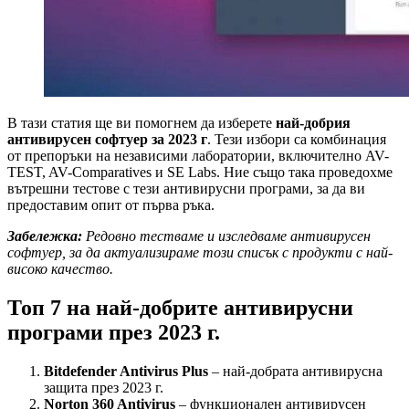
В тази статия ще ви помогнем да изберете
най-добрия
антивирусен софтуер за 2023 г
. Тези избори са комбинация
от препоръки на независими лаборатории, включително AV-
TEST, AV-Comparatives и SE Labs. Ние също така проведохме
вътрешни тестове с тези антивирусни програми, за да ви
предоставим опит от първа ръка.
Забележка:
Редовно тестваме и изследваме антивирусен
софтуер, за да актуализираме този списък с продукти с най-
високо качество.
Топ 7 на най-добрите антивирусни
програми през 2023 г.
Bitdefender Antivirus Plus
– най-добрата антивирусна
защита през 2023 г.
Norton 360 Antivirus
– функционален антивирусен