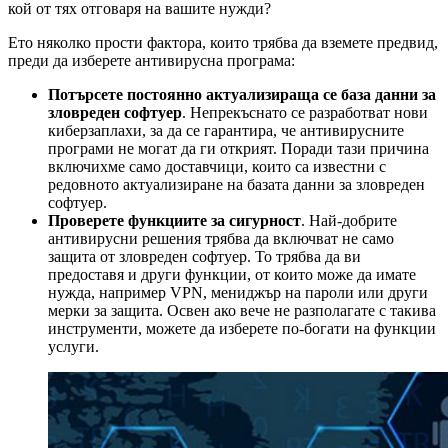
кой от тях отговаря на вашите нужди?
Ето няколко прости фактора, които трябва да вземете предвид,
преди да изберете антивирусна програма:
Потърсете постоянно актуализираща се база данни за
зловреден софтуер
. Непрекъснато се разработват нови
киберзаплахи, за да се гарантира, че антивирусните
програми не могат да ги открият. Поради тази причина
включихме само доставчици, които са известни с
редовното актуализиране на базата данни за зловреден
софтуер.
Проверете функциите за сигурност
. Най-добрите
антивирусни решения трябва да включват не само
защита от зловреден софтуер. То трябва да ви
предоставя и други функции, от които може да имате
нужда, например VPN, мениджър на пароли или други
мерки за защита. Освен ако вече не разполагате с такива
инструменти, можете да изберете по-богати на функции
услуги.