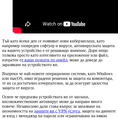
Тъй като всеки ден се появяват нови киберзаплахи, като
например зловреден софтуер и вируси, антивирусната защита
на вашето устройство е от решаващо значение. Дори нещо
толкова просто като изтеглянето на приложение или файл,
изпратен о
т ваши познати по имейл
, може да доведе до
заразяване на устройството ви.
Въпреки че най-новите операционни системи, като Windows
или macOS, имат вградени решения за защита на компютъра,
те не са достатъчно изчерпателни, за да осигурят цялостна
защита от вируси.
Освен че предпазва устройствата ви от заплахи,
висококачественият антивирус може да направи много
повече. Независимо дали става въпрос за запазване на
анонимността на
данните ви с VPN услуга
, защита на данните
за вход с мениджър на пароли или ограничаване на някои