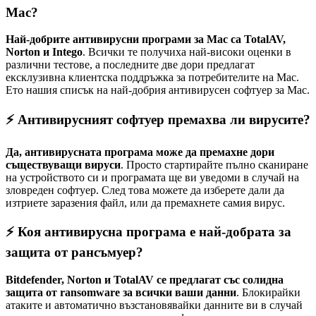
Mac?
Най-добрите антивирусни програми за Mac са TotalAV,
Norton и Intego
. Всички те получиха най-високи оценки в
различни тестове, а последните две дори предлагат
ексклузивна клиентска поддръжка за потребителите на Mac.
Ето нашия списък на най-добрия антивирусен софтуер за Mac.
⚡ Антивирусният софтуер премахва ли вирусите?
Да, антивирусната програма може да премахне дори
съществуващи вируси
. Просто стартирайте пълно сканиране
на устройството си и програмата ще ви уведоми в случай на
зловреден софтуер. След това можете да изберете дали да
изтриете заразения файл, или да премахнете самия вирус.
⚡ Коя антивирусна програма е най-добрата за
защита от рансъмуер?
Bitdefender, Norton и TotalAV се предлагат със солидна
защита от ransomware за всички ваши данни
. Блокирайки
атаките и автоматично възстановявайки данните ви в случай