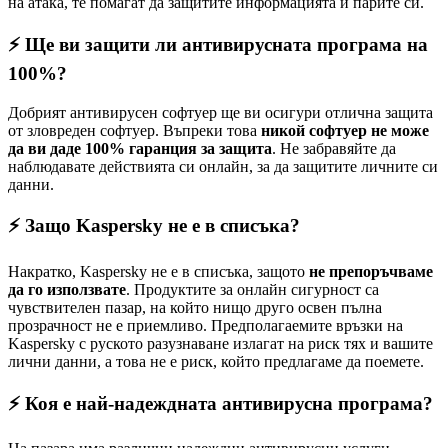
на атака, те помагат да защитите информацията и парите си.
⚡ Ще ви защити ли антивирусната програма на
100%?
Добрият антивирусен софтуер ще ви осигури отлична защита
от зловреден софтуер. Въпреки това
никой софтуер не може
да ви даде 100% гаранция за защита
. Не забравяйте да
наблюдавате действията си онлайн, за да защитите личните си
данни.
⚡ Защо Kaspersky не е в списъка?
Накратко, Kaspersky не е в списъка, защото
не препоръчваме
да го използвате
. Продуктите за онлайн сигурност са
чувствителен пазар, на който нищо друго освен пълна
прозрачност не е приемливо. Предполагаемите връзки на
Kaspersky с руското разузнаване излагат на риск тях и вашите
лични данни, а това не е риск, който предлагаме да поемете.
⚡ Коя е най-надеждната антивирусна програма?