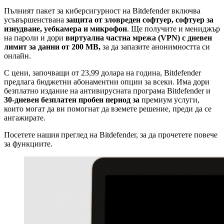
Пълният пакет за киберсигурност на Bitdefender включва
усъвършенствана
защита от зловреден софтуер, софтуер за
изнудване, уебкамера и микрофон
. Ще получите и мениджър
на пароли и дори
виртуална частна мрежа (VPN) с дневен
лимит за данни от 200 MB,
за да запазите анонимността си
онлайн.
С цени, започващи от 23,99 долара на година, Bitdefender
предлага бюджетни абонаментни опции за всеки. Има дори
безплатно издание на антивирусната програма Bitdefender и
30-дневен безплатен пробен период за
премиум услуги,
които могат да ви помогнат да вземете решение, преди да се
ангажирате.
Посетете нашия преглед на Bitdefender, за да прочетете повече
за функциите.