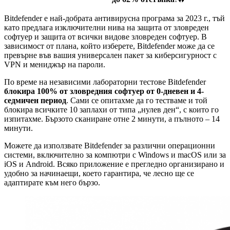
Bitdefender е най-добрата антивирусна програма за 2023 г., тъй
като предлага изключителни нива на защита от зловреден
софтуер и защита от всички видове зловреден софтуер. В
зависимост от плана, който изберете, Bitdefender може да се
превърне във вашия универсален пакет за киберсигурност с
VPN и мениджър на пароли.
По време на независими лабораторни тестове Bitdefender
блокира 100% от зловредния софтуер от 0-дневен и 4-
седмичен период
. Сами се опитахме да го тестваме и той
блокира всичките 10 заплахи от типа „нулев ден“, с които го
изпитахме. Бързото сканиране отне 2 минути, а пълното – 14
минути.
Можете да използвате Bitdefender за различни операционни
системи, включително за компютри с Windows и macOS или за
iOS и Android. Всяко приложение е прегледно организирано и
удобно за начинаещи, което гарантира, че лесно ще се
адаптирате към него бързо.