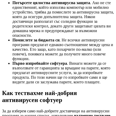
Потърсете цялостна антивирусна защита
. Ако не сте
единственият, който използва компютър или мобилно
устройство, трябва да помислите за антивирусна защита,
която да осигури допълнителна защита. Някои
доставчици разполагат със солидни функции за
родителски контрол, докато други защитават цялата ви
домашна мрежа и предупреждават за възможни
опасности.
Помислете за бюджета си
. Не всички антивирусни
програми предлагат еднакво съотношение между цена и
качество. Ето защо, като похарчите по-малко (или
повече), понякога можете да получите много повече
функции.
Първо изпробвайте софтуера
. Винаги можете да се
възползвате от гаранцията за връщане на парите, която
предлагат антивирусните услуги, за да изпробвате
продукта. По този начин ще го изпробвате сами и ще
видите дали си заслужава парите, които плащате.
Как тествахме най-добрия
антивирусен софтуер
За да изберем само най-добрите доставчици на антивирусни
програми за нашия списък, извършваме
вътрешно тестване