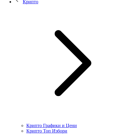
Крипто
Крипто Графики и Цени
Крипто Топ Избори