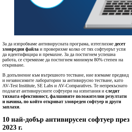
За да изпробваме антивирусната програма, изтеглихме
десет
зловредни файла
и проверихме колко от тях софтуерът успя
да идентифицира и премахне. За да постигнем успешна
работа, се стремяхме да постигнем минимум 80% степен на
откриване.
В допълнение към вътрешното тестване, ние вземаме предвид
и независимите лаборатории за антивирусно тестване, като
AV-Test Insititute, SE Labs и AV-Comparatives. Те непрекъснато
подлагат антивирусните софтуери на изпитания и
следят
тяхната ефективност, фалшивите положителни резултати
и начина, по който откриват зловреден софтуер и други
заплахи
.
10 най-добър антивирусен софтуер през
2023 г.