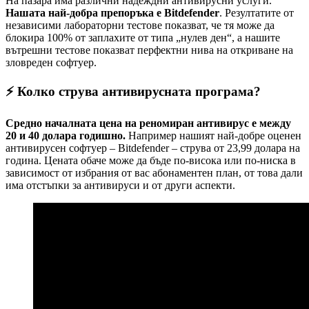
На пазара има различни надеждни антивирусни услуги.
Нашата най-добра препоръка е Bitdefender
. Резултатите от
независими лабораторни тестове показват, че тя може да
блокира 100% от заплахите от типа „нулев ден“, а нашите
вътрешни тестове показват перфектни нива на откриване на
зловреден софтуер.
⚡ Колко струва антивирусната програма?
Средно началната цена на реномиран антивирус е между
20 и 40 долара годишно.
Например нашият най-добре оценен
антивирусен софтуер – Bitdefender – струва от 23,99 долара на
година. Цената обаче може да бъде по-висока или по-ниска в
зависимост от избрания от вас абонаментен план, от това дали
има отстъпки за антивируси и от други аспекти.