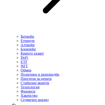
Биткойн
Етериум
Алткойн
Блокчейн
Крипто хазарт
DeFi
ETF
NFT
Обмен
Политики и разпоредби
Прогноза за цената
Стабилни монети
Технология
Финанси
Хакерство
Седмичен анализ