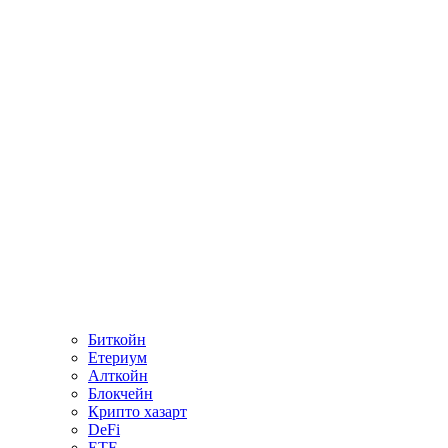
Биткойн
Етериум
Алткойн
Блокчейн
Крипто хазарт
DeFi
ETF