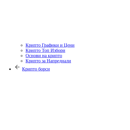
Крипто Графики и Цени
Крипто Топ Избори
Основи на крипто
Крипто за Напреднали
Крипто борси