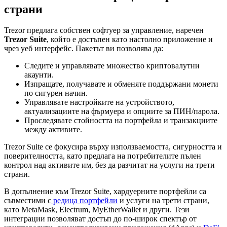
страни
Trezor предлага собствен софтуер за управление, наречен
Trezor Suite
, който е достъпен като настолно приложение и
чрез уеб интерфейс. Пакетът ви позволява да:
Следите и управлявате множество криптовалутни
акаунти.
Изпращате, получавате и обменяте поддържани монети
по сигурен начин.
Управлявате настройките на устройството,
актуализациите на фърмуера и опциите за ПИН/парола.
Проследявате стойността на портфейла и транзакциите
между активите.
Trezor Suite се фокусира върху използваемостта, сигурността и
поверителността, като предлага на потребителите пълен
контрол над активите им, без да разчитат на услуги на трети
страни.
В допълнение към Trezor Suite, хардуерните портфейли са
съвместими с
редица портфейли
и услуги на трети страни,
като MetaMask, Electrum, MyEtherWallet и други. Тези
интеграции позволяват достъп до по-широк спектър от