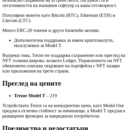
безопасно съхранени на устройството, сигурността и
легитимността на външния софтуер са ваша отговорност.
Популярни монети като Bitcoin (BTC), Ethereum (ETH) и
Litecoin (LTC).
Много ERC-20 токени и други блокчейн активи.
Допълнителна поддръжка за някои криптовалути,
ексклузивни за Model T.
Въпреки това, Trezor не поддържа съхранение или преглед на
NFT толкова широко, колкото Ledger. Управлението на NFT
обикновено изисква свързване на портфейла с NFT пазари
или приложения на трети страни.
Преглед на цените
Trezor Model T
– 219
Устройствата Trezor са на конкурентни цени, като Model One
предлага отлична стойност за начинаещи, а Model T предлага
разширени функции за напреднали потребители.
Предимства и недостатъци