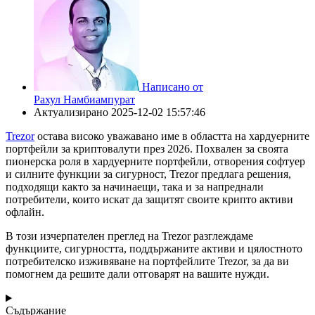
Написано от
Рахул Намбиампурат
Актуализирано
2025-12-02 15:57:46
Trezor
остава високо уважавано име в областта на хардуерните
портфейли за криптовалути през 2026. Похвален за своята
пионерска роля в хардуерните портфейли, отворения софтуер
и силните функции за сигурност, Trezor предлага решения,
подходящи както за начинаещи, така и за напреднали
потребители, които искат да защитят своите крипто активи
офлайн.
В този изчерпателен преглед на Trezor разглеждаме
функциите, сигурността, поддържаните активи и цялостното
потребителско изживяване на портфейлите Trezor, за да ви
помогнем да решите дали отговарят на вашите нужди.
Съдържание