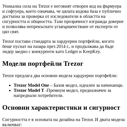
Уникална сила на Trezor е неговият отворен код на фърмуера
и софтуера, което означава, че цялата кодова база е публично
достъпна за проверка от изследователи в областта на
сигурността и общността. Тази прозрачност изгражда доверие
и позволява непрекъснато усъвършенстване от експерти от
цял свят.
Trezor постави стандарта за хардуерни портфейли, когато
беше пуснат на пазара през 2014 г., и продължава да бъде
лидер заедно с конкуренти като Ledger и KeepKey.
Модели портфейли Trezor
Trezor предлага два основни модела хардуерни портфейли:
Trezor Model One
– Базов модел, идеален за начинаещи.
Trezor Model T
-Премиум модел, предназначен за
напреднали потребители.
Основни характеристики и сигурност
Сигурността е в основата на дизайна на Trezor. И двата модела
включват: