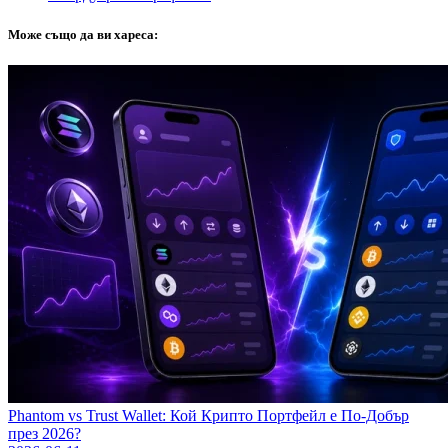
Може също да ви хареса:
Phantom vs Trust Wallet: Кой Крипто Портфейл е По-Добър
през 2026?