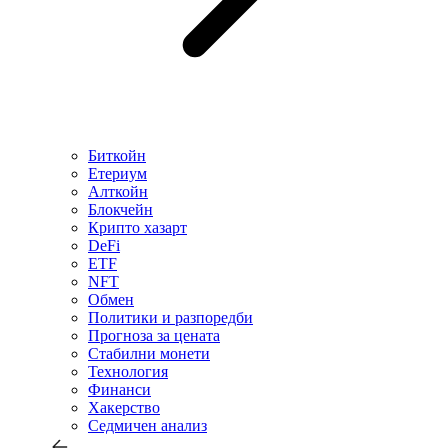
Биткойн
Етериум
Алткойн
Блокчейн
Крипто хазарт
DeFi
ETF
NFT
Обмен
Политики и разпоредби
Прогноза за цената
Стабилни монети
Технология
Финанси
Хакерство
Седмичен анализ