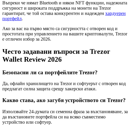
Въпреки че нямат Bluetooth и някои NFT функции, надежната
сигурност и широката поддръжка на монети на Trezor
гарантират, че той остава конкурентен и надежден
хардуерен
портфейл
.
Ако за вас на първо място са сигурността с отворен код и
простотата при управлението на вашите криптовалути, Trezor
е отличен избор за 2026.
Често задавани въпроси за Trezor
Wallet Review 2026
Безопасни ли са портфейлите Trezor?
Да, офлайн хранилището на Trezor и софтуерът с отворен код
предлагат силна защита срещу хакерски атаки.
Какво става, ако загубя устройството си Trezor?
Използвайте 24-думата си семенна фраза за възстановяване, за
да възстановите портфейла си на всяко съвместимо
устройство или софтуер.