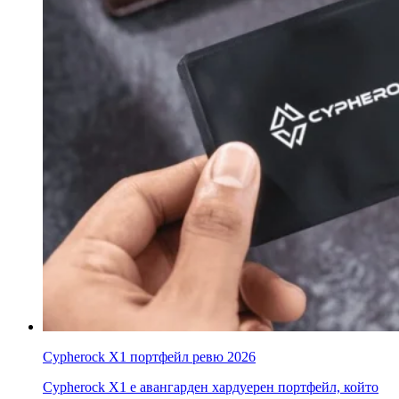
Cypherock X1 портфейл ревю 2026
Cypherock X1 е авангарден хардуерен портфейл, който