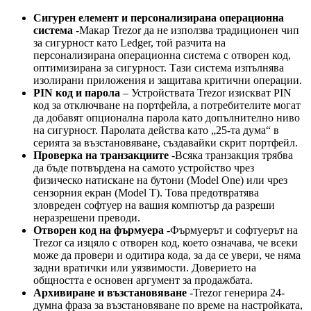
Сигурен елемент и персонализирана операционна
система
-Макар Trezor да не използва традиционен чип
за сигурност като Ledger, той разчита на
персонализирана операционна система с отворен код,
оптимизирана за сигурност. Тази система изпълнява
изолирани приложения и защитава критични операции.
PIN код и парола
– Устройствата Trezor изискват PIN
код за отключване на портфейла, а потребителите могат
да добавят опционална парола като допълнително ниво
на сигурност. Паролата действа като „25-та дума“ в
серията за възстановяване, създавайки скрит портфейл.
Проверка на транзакциите
-Всяка транзакция трябва
да бъде потвърдена на самото устройство чрез
физическо натискане на бутони (Model One) или чрез
сензорния екран (Model T). Това предотвратява
зловреден софтуер на вашия компютър да разреши
неразрешени преводи.
Отворен код на фърмуера
-Фърмуерът и софтуерът на
Trezor са изцяло с отворен код, което означава, че всеки
може да провери и одитира кода, за да се увери, че няма
задни вратички или уязвимости. Доверието на
общността е основен аргумент за продажбата.
Архивиране и възстановяване
-Trezor генерира 24-
думна фраза за възстановяване по време на настройката,