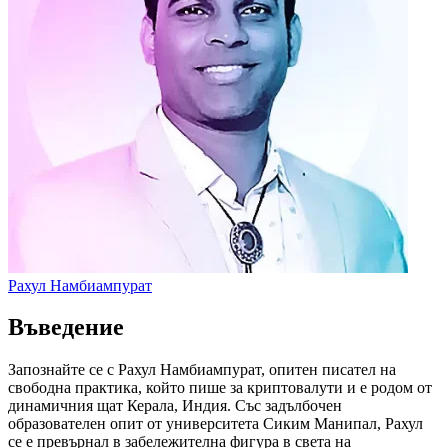
Рахул Намбиампурат
Въведение
Запознайте се с Рахул Намбиампурат, опитен писател на
свободна практика, който пише за криптовалути и е родом от
динамичния щат Керала, Индия. Със задълбочен
образователен опит от университета Сиким Манипал, Рахул
се е превърнал в забележителна фигура в света на