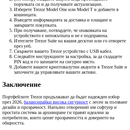
поръчката си и да получавате актуализации.
Изберете Trezor Model One или Model T и добавете в
кошницата.
Въведете информацията за доставка и плащане и
завършете покупката.
При получаване, потвърдете, че опаковката на
устройството е непокътната и не е подправена.
Изтеглете Trezor Suite на вашия десктоп или го отворете
през уеб.
Свържете вашето Trezor устройство с USB кабел.
Следвайте инструкциите за настройка, за да създадете
PIN код и го запишете на сигурно място.
Добавете вашите криптовалутни акаунти в Trezor Suite и
започнете да управлявате вашите активи.
Заключение
Портфейлите Trezor продължават да бъдат надежден избор
през 2026,
балансирайки висока сигурност
с лесен за ползване
дизайн и прозрачност. Напълно отвореният им софтуер и
простата система за архивиране ги правят идеални за
потребители, които ценят прозрачността и доверието на
общността.