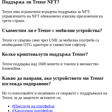
Поддържа ли Trezor NFT?
Trezor има ограничена вградена поддръжка за NFT;
управлението на NFT обикновено изисква приложения на
трети страни.
Съвместим ли е Trezor с мобилни устройства?
Trezor се свързва само чрез USB; за мобилна употреба са
необходими OTG адаптери и съвместим софтуер.
Колко криптовалути поддържа Trezor?
Trezor поддържа над 1600 монети и токени в множество
блокчейни.
Какво да направя, ако устройството ми Trezor
изглежда подправено?
Не го използвайте и незабавно се свържете с поддръжката на
Trezor, за да защитите активите си.
#Прегледи на портфейла
#Хардуерни портфейли