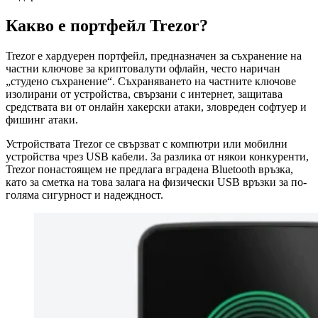
Какво е портфейл Trezor?
Trezor е хардуерен портфейл, предназначен за съхранение на
частни ключове за криптовалути офлайн, често наричан
„студено съхранение“. Съхраняването на частните ключове
изолирани от устройства, свързани с интернет, защитава
средствата ви от онлайн хакерски атаки, зловреден софтуер и
фишинг атаки.
Устройствата Trezor се свързват с компютри или мобилни
устройства чрез USB кабели. За разлика от някои конкуренти,
Trezor понастоящем не предлага вградена Bluetooth връзка,
като за сметка на това залага на физически USB връзки за по-
голяма сигурност и надеждност.