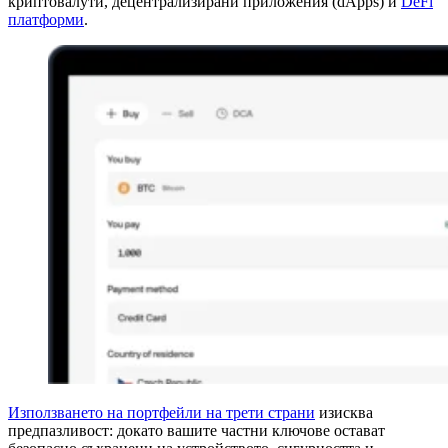
криптовалути, децентрализирани приложения (dApps) и
DeFi
платформи
.
Използването на портфейли на трети страни
изисква
предпазливост: докато вашите частни ключове остават