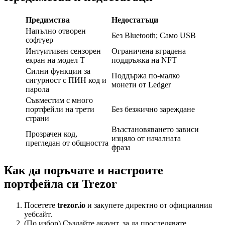
Предимства
Недостатъци
Напълно отворен
Без Bluetooth; Само USB
софтуер
Интуитивен сензорен
Ограничена вградена
екран на модел T
поддръжка на NFT
Силни функции за
Поддържа по-малко
сигурност с ПИН код и
монети от Ledger
парола
Съвместим с много
портфейли на трети
Без безжично зареждане
страни
Възстановяването зависи
Прозрачен код,
изцяло от началната
прегледан от общността
фраза
Как да поръчате и настроите
портфейла си Trezor
Посетете
trezor.io
и закупете директно от официалния
уебсайт.
(По избор) Създайте акаунт, за да проследявате