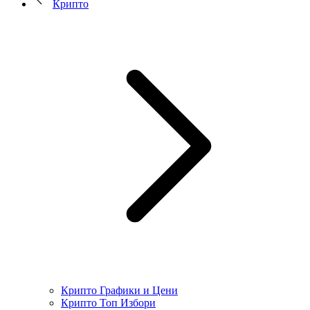
Крипто
Крипто Графики и Цени
Крипто Топ Избори