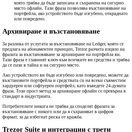
която трябва да бъде записана и съхранена на сигурно
място офлайн. Тази фраза позволява възстановяване на
портфейла, ако устройството бъде изгубено, откраднато
или повредено.
Архивиране и възстановяване
За разлика от услугата за възстановяване на Ledger, която се
предлага на абонаментен принцип, Trezor разчита изцяло на
фразата за възстановяване за архивиране на портфейла ви.
Тази фраза е главният ключ към всичките ви средства и трябва
да се пази в тайна и на сигурно място.
Ако устройството ви бъде изгубено или повредено, можете да
възстановите портфейла и средствата си на всеки съвместим
хардуерен или софтуерен портфейл, като въведете 24-думата
фраза. Този прост метод за архивиране офлайн се превърна в
стандарт в индустрията.
Потребителите никога не трябва да споделят фразата за
възстановяване с никого или да я съхраняват в цифров
формат, за да избегнат риска от кражба.
Trezor Suite и интеграции с трети