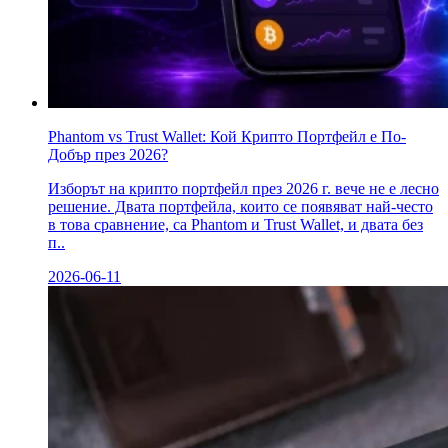
Phantom vs Trust Wallet: Кой Крипто Портфейл е По-
Добър през 2026?
Изборът на крипто портфейл през 2026 г. вече не е лесно
решение. Двата портфейла, които се появяват най-често
в това сравнение, са Phantom и Trust Wallet, и двата без
п..
2026-06-11