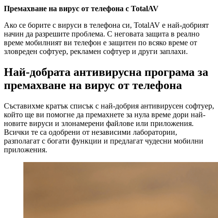
Премахване на вирус от телефона с TotalAV
Ако се борите с вируси в телефона си, TotalAV е най-добрият
начин да разрешите проблема. С неговата защита в реално
време мобилният ви телефон е защитен по всяко време от
зловреден софтуер, рекламен софтуер и други заплахи.
Най-добрата антивирусна програма за
премахване на вирус от телефона
Съставихме кратък списък с най-добрия антивирусен софтуер,
който ще ви помогне да премахнете за нула време дори най-
новите вируси и злонамерени файлове или приложения.
Всички те са одобрени от независими лаборатории,
разполагат с богати функции и предлагат чудесни мобилни
приложения.