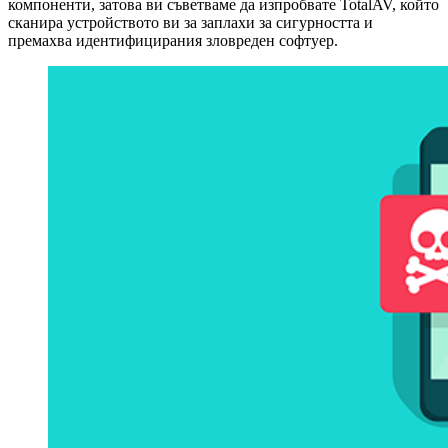
компоненти, затова ви съветваме да изпробвате TotalAV, който
сканира устройството ви за заплахи за сигурността и
премахва идентифицирания зловреден софтуер.