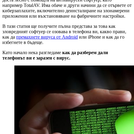
например TotalAV. Има обаче и други начини да се отървете от
киберзаплахите, включително деинсталиране на злонамерени
приложения или възстановяване на фабричните настройки.
В тази статия ще получите пълна представа за това как
зловредният софтуер се озовава в телефона ви, какво прави,
как да
премахнете вируса от Android
или iPhone и как да го
избегнете в бъдеще.
Като начало нека разгледаме
как да разберем дали
телефонът ви е заразен с вирус.