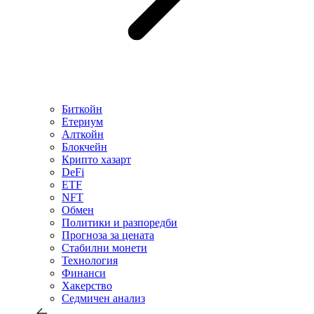
Биткойн
Етериум
Алткойн
Блокчейн
Крипто хазарт
DeFi
ETF
NFT
Обмен
Политики и разпоредби
Прогноза за цената
Стабилни монети
Технология
Финанси
Хакерство
Седмичен анализ