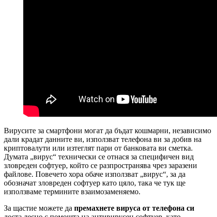
Вирусите за смартфони могат да бъдат кошмарни, независимо
дали крадат данните ви, използват телефона ви за добив на
криптовалути или изтеглят пари от банковата ви сметка.
Думата „вирус“ технически се отнася за специфичен вид
зловреден софтуер, който се разпространява чрез заразени
файлове. Повечето хора обаче използват „вирус“, за да
обозначат зловреден софтуер като цяло, така че тук ще
използваме термините взаимозаменяемо.
За щастие можете да
премахнете вируса от телефона си
доста лесно с помощта на антивирусен софтуер, като