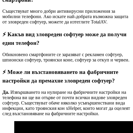
Съществуват много добри антивирусни приложения за
мобилни телефони. Ако искате най-добрата възможна защита
от зловреден софтуер, можете да изтеглите TotalAV.
⚡ Какъв вид зловреден софтуер може да получи
един телефон?
Обикновено смартфоните се заразяват с рекламен софтуер,
шпионски софтуер, троянски коне, софтуер за откуп и червеи.
⚡ Може ли възстановяването на фабричните
настройки да премахне зловреден софтуер?
Да.
Извършването на нулиране на фабричните настройки на
телефона ви ще ви отърве от почти всички видове зловреден
софтуер. Съществуват обаче няколко усъвършенствани вида
инфекции, като троянския кон xHelper, които могат да оцелеят
след възстановяване на фабричните настройки.