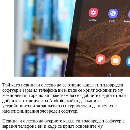
Тъй като невинаги е лесно да се открие какъв тип зловреден
софтуер е заразил телефона ви и къде се крият основните му
компоненти, горещо ви съветвам да се сдобиете с един от най-
добрите антивируси за Android, който да сканира
устройството ви за заплахи за сигурността и да премахне
идентифицирания зловреден софтуер.
Невинаги е лесно да откриете какъв тип зловреден софтуер е
заразил телефона ви и къде се крият основните му