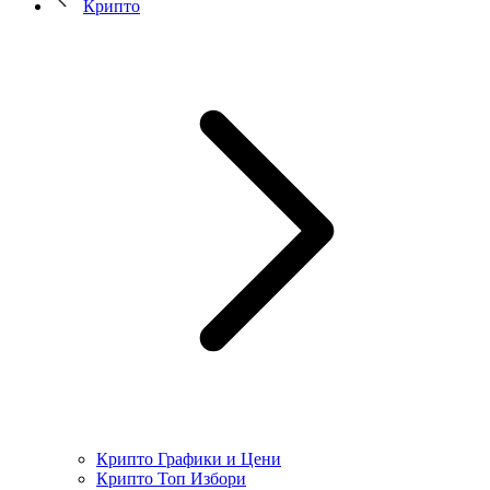
Крипто
Крипто Графики и Цени
Крипто Топ Избори