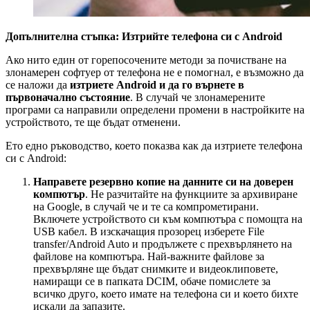
Допълнителна стъпка: Изтрийте телефона си с Android
Ако нито един от горепосочените методи за почистване на
злонамерен софтуер от телефона не е помогнал, е възможно да
се наложи да
изтриете Android и да го върнете в
първоначално състояние
. В случай че злонамерените
програми са направили определени промени в настройките на
устройството, те ще бъдат отменени.
Ето едно ръководство, което показва как да изтриете телефона
си с Android:
Направете резервно копие на данните си на доверен
компютър
. Не разчитайте на функциите за архивиране
на Google, в случай че и те са компрометирани.
Включете устройството си към компютъра с помощта на
USB кабел. В изскачащия прозорец изберете File
transfer/Android Auto и продължете с прехвърлянето на
файлове на компютъра. Най-важните файлове за
прехвърляне ще бъдат снимките и видеоклиповете,
намиращи се в папката DCIM, обаче помислете за
всичко друго, което имате на телефона си и което бихте
искали да запазите.