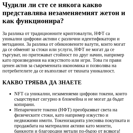
Чудили ли сте се някога какво
представлява незаменяемият жетон и
как функционира?
За разлика от традиционните криптовалути, НФТ са
уникални цифрови активи с различни идентификатори и
метаданни. За разлика от обикновените валути, които могат
да се обменят за стоки или услуги, НФТ не могат да се
търгуват, но притежават стойност по друг начин, например
като произведения на изкуството или игри. Това ги прави
ценен актив за съвременната икономика и позволява на
потребителите да се възползват от тяхната уникалност.
КАКВО ТРЯБВА ДА ЗНАЕТЕ
NFT са уникални, незаменяеми цифрови токени, които
съществуват сигурно в блокчейна и не могат да бъдат
копирани.
Непаричните токени (НФТ) преобразяват света на
физическите стоки, като например изкуство и
недвижими имоти. Токенизацията улеснява покупката и
продажбата на материални активи като монети,
банкноти и благородни метали по-бързо от всякога!