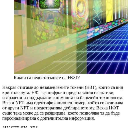
Какви са недостатъците на НФТ?
Накрая стигаме до незаменяемите токени (НЗТ), които са вид
криптовалута. НФТ са цифрови представяния на активи,
изградени и поддържани с помощта на блокчейн технология.
Всеки NFT има идентификационен номер, който го отличава
от други NFT и предотвратява дублирането му. Всяка НФТ
също така може да се разширява, което позволява тя да бъде
персонализирана с допълнителна информация.
ЗНАЕТЕ ЛИ, ЧЕ?