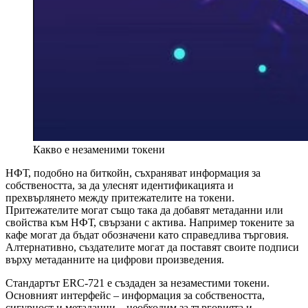
Какво е незаменими токени
НФТ, подобно на биткойн, съхраняват информация за
собствеността, за да улеснят идентификацията и
прехвърлянето между притежателите на токени.
Притежателите могат също така да добавят метаданни или
свойства към НФТ, свързани с актива. Например токените за
кафе могат да бъдат обозначени като справедлива търговия.
Алтернативно, създателите могат да поставят своите подписи
върху метаданните на цифрови произведения.
Стандартът ERC-721 е създаден за незаместими токени.
Основният интерфейс – информация за собствеността,
сигурност и метаданни – необходим за търговията и