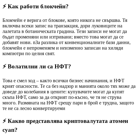
⚡️ Как работи блокчейн?
Блокчейн е верига от блокове, която никога не свършва. Тя
включва всеки запис на транзакция, дори луковиците на
лалетата в ботаническата градина. Тези записи не могат да
бъдат променяни или изтривани; вместо това могат да се
добавят нови. nЗа разлика от конвенционалните бази данни,
блокчейн е непроменяем и неизменно записан на хиляди
компютри по целия свят.
⚡️ Волатилни ли са НФТ?
Това е смел ход – както всички бизнес начинания, и НФТ
крият опасности. Те са без надзор и манията около тях може да
доведе до колебания в цените: купувачите могат да купят
скъпа НФТ, само за да открият по-късно, че тя не струва
много. Размяната на НФТ срещу пари в брой е трудна, защото
те не са лесно конвертируеми
⚡️ Какво представлява криптовалутата атомен
суап?