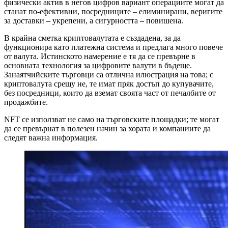
физически актив в негов цифров вариант операциите могат да
станат по-ефективни, посредниците – елиминирани, веригите
за доставки – укрепени, а сигурността – повишена.
В крайна сметка криптовалутата е създадена, за да
функционира като платежна система и предлага много повече
от валута. Истинското намерение е тя да се превърне в
основната технология за цифровите валути в бъдеще.
Занаятчийските търговци са отлична илюстрация на това; с
криптовалута срещу не, те имат пряк достъп до купувачите,
без посредници, които да вземат своята част от печалбите от
продажбите.
NFT се използват не само на търговските площадки; те могат
да се превърнат в полезен начин за хората и компаниите да
следят важна информация.