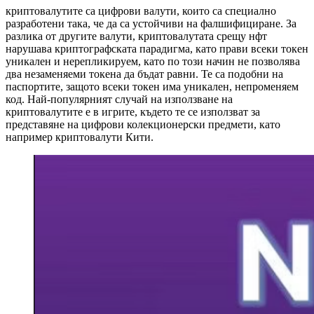
криптовалутите са цифрови валути, които са специално
разработени така, че да са устойчиви на фалшифициране. За
разлика от другите валути, криптовалутата срещу нфт
нарушава криптографската парадигма, като прави всеки токен
уникален и нерепликируем, като по този начин не позволява
два незаменяеми токена да бъдат равни. Те са подобни на
паспортите, защото всеки токен има уникален, непроменяем
код. Най-популярният случай на използване на
криптовалутите е в игрите, където те се използват за
представяне на цифрови колекционерски предмети, като
например криптовалути Кити.