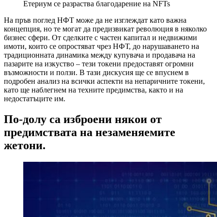
Етериум се разраства благодарение на NFTs
На пръв поглед НФТ може да не изглеждат като важна
концепция, но те могат да предизвикат революция в няколко
бизнес сфери. От сделките с частен капитал и недвижими
имоти, които се опростяват чрез НФТ, до нарушаването на
традиционната динамика между купувача и продавача на
пазарите на изкуство – тези токени предоставят огромни
възможности и ползи. В тази дискусия ще се впуснем в
подробен анализ на всички аспекти на непаричните токени,
като ще наблегнем на техните предимства, както и на
недостатъците им.
По-долу са изброени някои от
предимствата на незаменяемите
жетони.