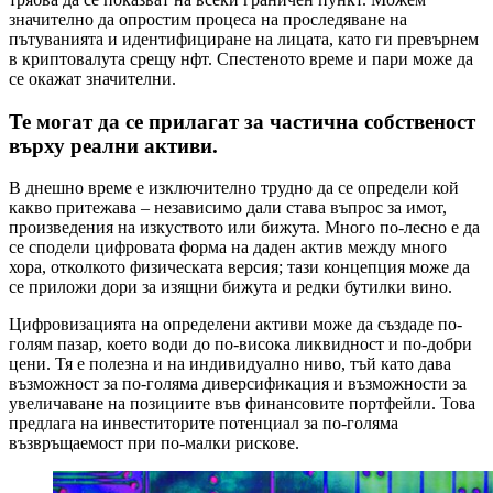
значително да опростим процеса на проследяване на
пътуванията и идентифициране на лицата, като ги превърнем
в криптовалута срещу нфт. Спестеното време и пари може да
се окажат значителни.
Те могат да се прилагат за частична собственост
върху реални активи.
В днешно време е изключително трудно да се определи кой
какво притежава – независимо дали става въпрос за имот,
произведения на изкуството или бижута. Много по-лесно е да
се сподели цифровата форма на даден актив между много
хора, отколкото физическата версия; тази концепция може да
се приложи дори за изящни бижута и редки бутилки вино.
Цифровизацията на определени активи може да създаде по-
голям пазар, което води до по-висока ликвидност и по-добри
цени. Тя е полезна и на индивидуално ниво, тъй като дава
възможност за по-голяма диверсификация и възможности за
увеличаване на позициите във финансовите портфейли. Това
предлага на инвеститорите потенциал за по-голяма
възвръщаемост при по-малки рискове.