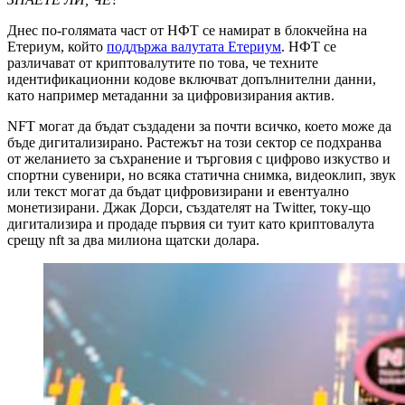
Днес по-голямата част от НФТ се намират в блокчейна на
Етериум, който
поддържа валутата Етериум
. НФТ се
различават от криптовалутите по това, че техните
идентификационни кодове включват допълнителни данни,
като например метаданни за цифровизирания актив.
NFT могат да бъдат създадени за почти всичко, което може да
бъде дигитализирано. Растежът на този сектор се подхранва
от желанието за съхранение и търговия с цифрово изкуство и
спортни сувенири, но всяка статична снимка, видеоклип, звук
или текст могат да бъдат цифровизирани и евентуално
монетизирани. Джак Дорси, създателят на Twitter, току-що
дигитализира и продаде първия си туит като криптовалута
срещу nft за два милиона щатски долара.