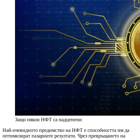
Защо някои НФТ са надценени
Най-очевидното предимство на НФТ е способността им да
оптимизират пазарните резултати. Чрез превръщането на