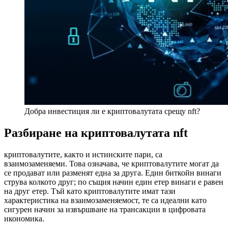
Добра инвестиция ли е криптовалутата срещу nft?
Разбиране на криптовалутата nft
криптовалутите, както и истинските пари, са
взаимозаменяеми. Това означава, че криптовалутите могат да
се продават или разменят една за друга. Един биткойн винаги
струва колкото друг; по същия начин един етер винаги е равен
на друг етер. Тъй като криптовалутите имат тази
характеристика на взаимозаменяемост, те са идеални като
сигурен начин за извършване на трансакции в цифровата
икономика.