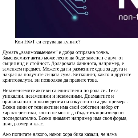
Кои НФТ си струва да купите?
Думата „взаимозаменяем“ е добра отправна точка.
Заменяемият актив може лесно да бъде заменен с друг от
същия вид и стойност. Доларовата банкнота, например, е
заменяем предмет. Можете да ги размените една за друга и
накрая да получите същата сума. Биткойнът, както и другите
криптовалути, ви позволява да правите това.
Незаменяемите активи са единствени по рода си. Те са
уникални, незаменими и незаменими. Диамантите и
оригиналните произведения на изкуството са два примера.
Всеки един от тези активи има свой собствен набор от
характеристики, които не могат да бъдат възпроизведени
последователно. Всеки диамант например има своя форма,
цвят, размер и клас.
Ако попитате някого, някои хора биха казали, че няма