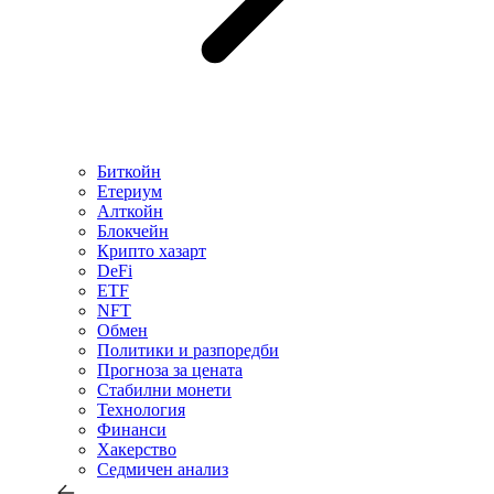
Биткойн
Етериум
Алткойн
Блокчейн
Крипто хазарт
DeFi
ETF
NFT
Обмен
Политики и разпоредби
Прогноза за цената
Стабилни монети
Технология
Финанси
Хакерство
Седмичен анализ