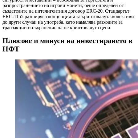
разпространението на игрови монети, беше определен от
създателите на интелигентния договор ERC-20. Стандартът
ERC-1155 разширява концепцията за криптовалута-колективи
до други случаи на употреба, като намалява разходите за
транзакции и съхранение на не криптовалута цена.
Плюсове и минуси на инвестирането в
НФТ