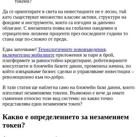
токени?
Да се ориентирате в света на инвестициите не е лесно, тъй
като съществуват множество класове активи, структури на
фондове и инструменти, които са изгодни за данъчно
облагане. С внезапната поява на глобални пандемии и
отрицателни лихвени проценти през последните години то
стана още по-сложно от преди.
Едва започваме!
Технологичните нововъведения,
включително мобилните
приложения за пари в брой,
платформите за равностойно кредитиране, роботизираните
консултанти и блокчейн базите данни, промениха начина, по
който извършваме бизнес сделки и управляваме инвестиции –
революционно към по-добро.
В тази статия ще наблегна само на блокчейн бази данни, които
използват незаменяеми токени. Възможно е вече да имате
съмнения относно този вид системи: но какво точно
представлява един незаменяем токен?
Какво е определението за незаменяем
токен?