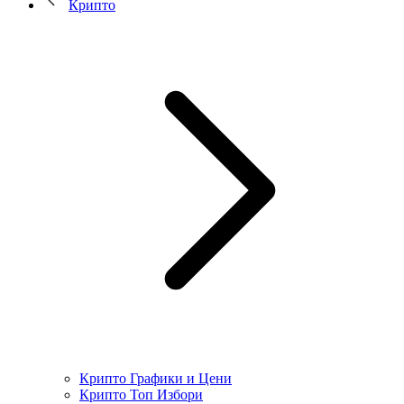
Крипто
Крипто Графики и Цени
Крипто Топ Избори