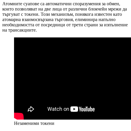
Атомните суапове са автоматични споразумения за обмен,
които позволяват на две лица от различни блокчейн мрежи да
търгуват с токени. Този механизъм, понякога известен като
атомарна взаимосвързана търговия, елиминира напълно
необходимостта от посредници от трети страни за изпълнение
на трансакциите.
Незаменими токени