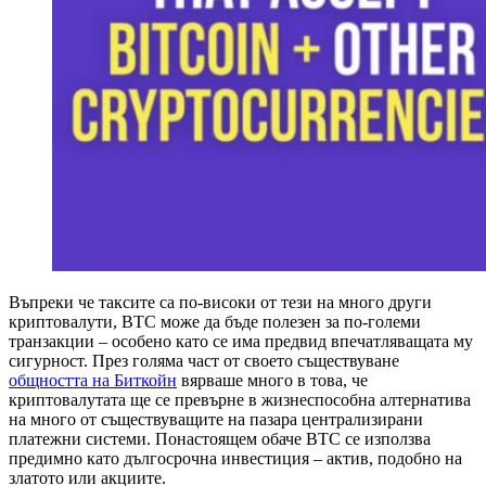
Въпреки че таксите са по-високи от тези на много други
криптовалути, BTC може да бъде полезен за по-големи
транзакции – особено като се има предвид впечатляващата му
сигурност. През голяма част от своето съществуване
общността на Биткойн
вярваше много в това, че
криптовалутата ще се превърне в жизнеспособна алтернатива
на много от съществуващите на пазара централизирани
платежни системи. Понастоящем обаче BTC се използва
предимно като дългосрочна инвестиция – актив, подобно на
златото или акциите.