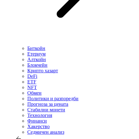
Биткойн
Етериум
Алткойн
Блокчейн
Крипто хазарт
DeFi
ETF
NFT
Обмен
Политики и разпоредби
Прогноза за цената
Стабилни монети
Технология
Финанси
Хакерство
Седмичен анализ