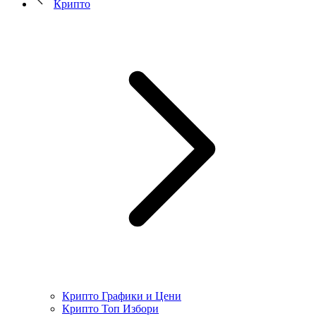
Крипто
Крипто Графики и Цени
Крипто Топ Избори