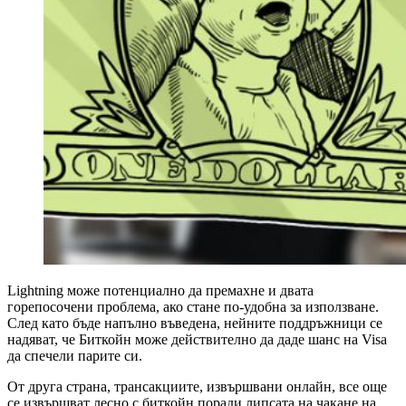
Lightning може потенциално да премахне и двата
горепосочени проблема, ако стане по-удобна за използване.
След като бъде напълно въведена, нейните поддръжници се
надяват, че Биткойн може действително да даде шанс на Visa
да спечели парите си.
От друга страна, трансакциите, извършвани онлайн, все още
се извършват лесно с биткойн поради липсата на чакане на