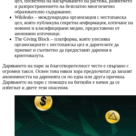
цел, посветена на насърчаването на растежа, развитието
и разпространението на безплатно многоезично
образователно съдържание.
Wikileaks – международна организация с нестопанска
цел, която публикува секретна информация, изтичане на
новини и класифицирани медии, предоставени от
анонимни източници.
The Giving Block – платформа, която улеснява
организациите с нестопанска цел и дарителите да
приемат и съответно да предоставят дарения в
криптовалута.
Даряването на пари за благотворителност често е свързано с
огромни такси. Освен това някои хора предпочитат да запазят
анонимността на даренията си по една или друга причина.
Даряването на пари с помощта на биткойн е начин да се
избегнат и двете тези опасения.