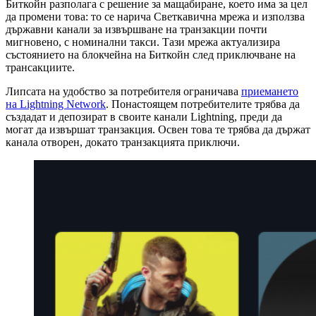
Биткойн разполага с решение за мащабиране, което има за цел
да промени това: то се нарича Светкавична мрежа и използва
държавни канали за извършване на транзакции почти
мигновено, с номинални такси. Тази мрежа актуализира
състоянието на блокчейна на Биткойн след приключване на
трансакциите.
Липсата на удобство за потребителя ограничава
приемането
на Lightning Network
. Понастоящем потребителите трябва да
създадат и депозират в своите канали Lightning, преди да
могат да извършат транзакция. Освен това те трябва да държат
канала отворен, докато транзакцията приключи.