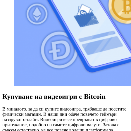
Купуване на видеоигри с Bitcoin
В миналото, за да си купите видеоигра, трябваше да посетите
физически магазин. В наши дни обаче повечето геймъри
пазаруват онлайн. Видеоигрите се превръщат в цифрово
притежание, подобно на самите цифрови валути. Затова е
съвсем естествено, че все повече водещи платформи за