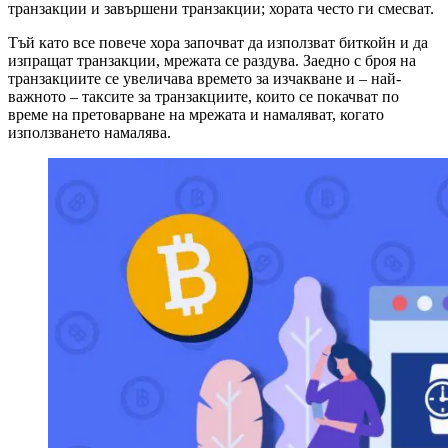
транзакции и завършени транзакции; хората често ги смесват.
Тъй като все повече хора започват да използват биткойн и да
изпращат транзакции, мрежата се раздува. Заедно с броя на
транзакциите се увеличава времето за изчакване и – най-
важното – таксите за транзакциите, които се покачват по
време на претоварване на мрежата и намаляват, когато
използването намалява.