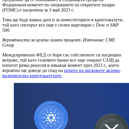
Федералния комитет по операциите на откритите пазари
(FOMC) е насрочена за 3 май 2023 г.
Това ще бъде важна дата и за инвеститорите в криптовалути,
тъй като секторът все още е силно корелиран с Dow и S&P
500.
Вероятности за целеви лихвен процент. Източник: CME
Group
Междувременно ФЕД се бори със собствените си насрещни
ветрове, тъй като големите банки все още очакват САЩ да
изпитат рязка рецесия в някакъв момент през 2023 г., което
вероятно ще доведе до спад на
цените на рисковите активи,
включително криптовалутите
.