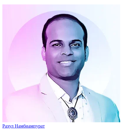
Рахул Намбиампурат