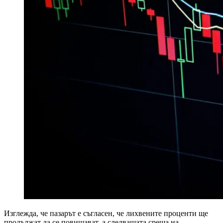
Изглежда, че пазарът е съгласен, че лихвените проценти ще
продължат да се повишават, а следващата среща на