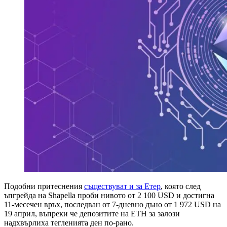
Подобни притеснения
съществуват и за Етер
, която след
ъпгрейда на Shapella проби нивото от 2 100 USD и достигна
11-месечен връх, последван от 7-дневно дъно от 1 972 USD на
19 април, въпреки че депозитите на ETH за залози
надхвърлиха тегленията ден по-рано.