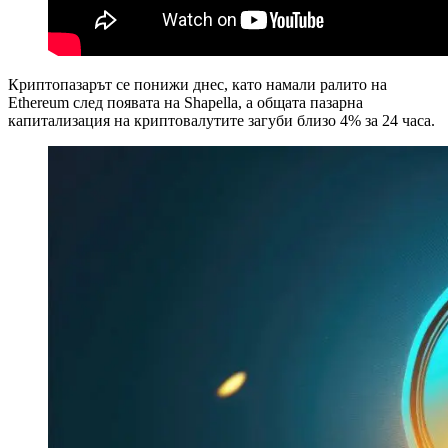
Криптопазарът се понижи днес, като намали ралито на
Ethereum след появата на Shapella, а общата пазарна
капитализация на криптовалутите загуби близо 4% за 24 часа.