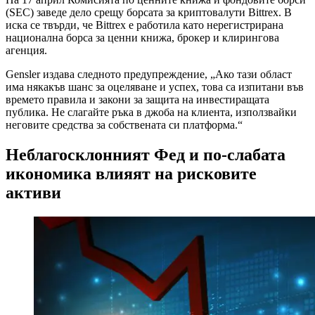
(SEC) заведе дело срещу борсата за криптовалути Bittrex. В
иска се твърди, че Bittrex е работила като нерегистрирана
национална борса за ценни книжа, брокер и клирингова
агенция.
Gensler издава следното предупреждение, „Ако тази област
има някакъв шанс за оцеляване и успех, това са изпитани във
времето правила и закони за защита на инвестиращата
публика. Не слагайте ръка в джоба на клиента, използвайки
неговите средства за собствената си платформа.“
Неблагосклонният Фед и по-слабата
икономика влияят на рисковите
активи