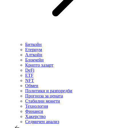
Биткойн
Етериум
Алткойн
Блокчейн
Крипто хазарт
DeFi
ETF
NFT
Обмен
Политики и разпоредби
Прогноза за цената
Стабилни монети
Технология
Финанси
Хакерство
Седмичен анализ