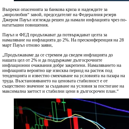
Въпреки опасенията за банкова криза и надеждите за
„миролюбив“ завой, председателят на Федералния резерв
Джером Пауъл изглежда решен да намали инфлацията чрез по-
нататъшни повишения.
Пауъл и ФЕД продължават да потвърждават целта за
намаляване на инфлацията до 2%. На пресконференция на 28
март Пауъл отново заяви,
„Продължаваме да се стремим да сведем инфлацията до
нашата цел от 2% и да поддържаме дългосрочните
инфлационни очаквания добре закрепени. Намаляването на
инфлацията вероятно ще изисква период на растеж под
тенденцията и известно смекчаване на условията на пазара на
труда. Възстановяването на ценовата стабилност е от
съществено значение за създаване на условия за постигане на
максимална заетост и стабилни цени в дългосрочен план.“