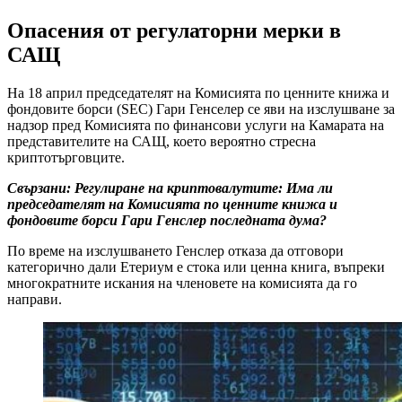
Опасения от регулаторни мерки в
САЩ
На 18 април председателят на Комисията по ценните книжа и
фондовите борси (SEC) Гари Генселер се яви на изслушване за
надзор пред Комисията по финансови услуги на Камарата на
представителите на САЩ, което вероятно стресна
криптотърговците.
Свързани: Регулиране на криптовалутите: Има ли
председателят на Комисията по ценните книжа и
фондовите борси Гари Генслер последната дума?
По време на изслушването Генслер отказа да отговори
категорично дали Етериум е стока или ценна книга, въпреки
многократните искания на членовете на комисията да го
направи.