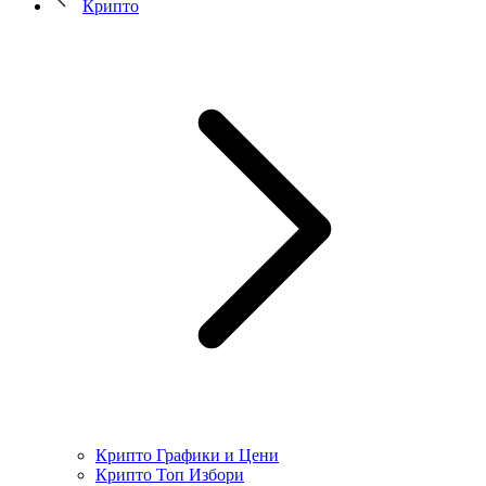
Крипто
Крипто Графики и Цени
Крипто Топ Избори