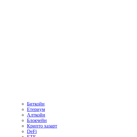
Биткойн
Етериум
Алткойн
Блокчейн
Крипто хазарт
DeFi
ETF