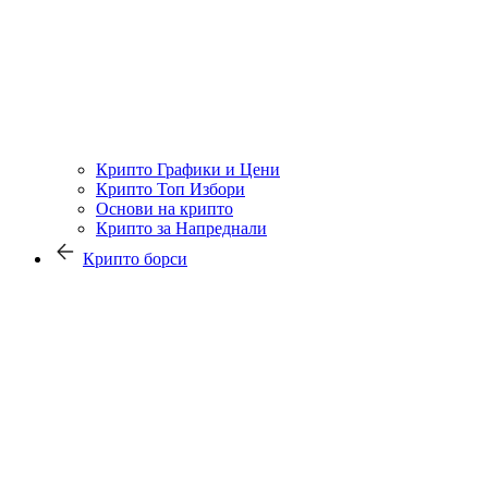
Крипто Графики и Цени
Крипто Топ Избори
Основи на крипто
Крипто за Напреднали
Крипто борси