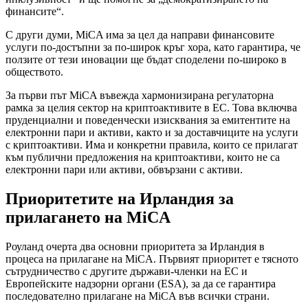
финансите“.
С други думи, MiCA има за цел да направи финансовите
услуги по-достъпни за по-широк кръг хора, като гарантира, че
ползите от тези иновации ще бъдат споделени по-широко в
обществото.
За първи път MiCA въвежда хармонизирана регулаторна
рамка за целия сектор на криптоактивите в ЕС. Това включва
пруденциални и поведенчески изисквания за емитентите на
електронни пари и активи, както и за доставчиците на услуги
с криптоактиви. Има и конкретни правила, които се прилагат
към публични предложения на криптоактиви, които не са
електронни пари или активи, обвързани с активи.
Приоритетите на Ирландия за
прилагането на MiCA
Роуланд очерта два основни приоритета за Ирландия в
процеса на прилагане на MiCA. Първият приоритет е тясното
сътрудничество с другите държави-членки на ЕС и
Европейските надзорни органи (ESA), за да се гарантира
последователно прилагане на MiCA във всички страни.