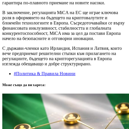
гарантира по-плавното приемане на новите насоки.
В заключение, регулацията MiCA на ЕС ще играе ключова
роля в оформянето на бъдещето на криптовалутите и
блокчейн технологиите в Европа. Съсредоточавайки се върху
финансовата инклузивност, стабилността и глобалната
конкурентоспособност, MiCA има за цел да постави Европа
начело на безопасните и отговорни иновации.
С държави-членки като Ирландия, Испания и Латвия, които
вече предприемат решителни стъпки към прилагането на
регулациите, бъдещето на крипторегулацията в Европа
изглежда обещаващо и добре структурирано.
#Политика & Правила Новини
Може също да ви хареса: