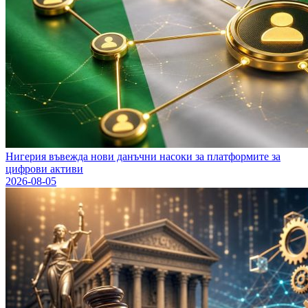
Нигерия въвежда нови данъчни насоки за платформите за
цифрови активи
2026-08-05