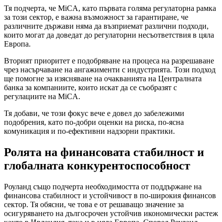
Тя подчерта, че MiCA, като първата голяма регулаторна рамка
за този сектор, е важна възможност за гарантиране, че
различните държави няма да възприемат различни подходи,
които могат да доведат до регулаторни несъответствия в цяла
Европа.
Вторият приоритет е подобряване на процеса на разрешаване
чрез насърчаване на ангажименти с индустрията. Този подход
ще помогне за изясняване на очакванията на Централната
банка за компаниите, които искат да се съобразят с
регулациите на MiCA.
Тя добави, че този фокус вече е довел до забележими
подобрения, като по-добри оценки на риска, по-ясна
комуникация и по-ефективни надзорни практики.
Ролята на финансовата стабилност и
глобалната конкурентоспособност
Роуланд също подчерта необходимостта от поддържане на
финансова стабилност и устойчивост в по-широкия финансов
сектор. Тя обясни, че това е от решаващо значение за
осигуряването на дългосрочен устойчив икономически растеж