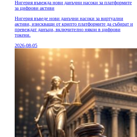
Нигерия въвежда нови данъчни насоки за платформите
за цифрови активи
Нигерия въведе нови данъчни насоки за виртуални
активи, изискващи от крипто платформите да събират и
превеждат данъци, включително някои в цифрови
токени.
2026-08-05