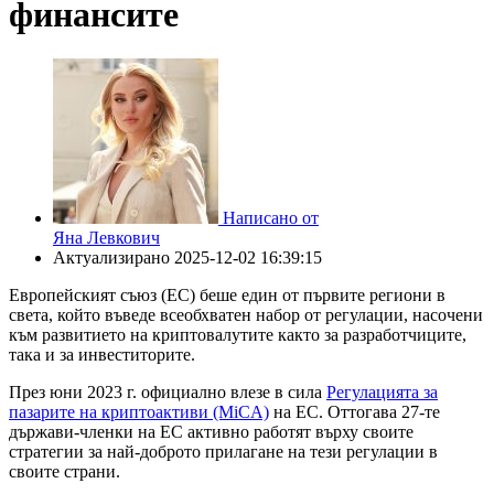
финансите
Написано от
Яна Левкович
Актуализирано
2025-12-02 16:39:15
Европейският съюз (ЕС) беше един от първите региони в
света, който въведе всеобхватен набор от регулации, насочени
към развитието на криптовалутите както за разработчиците,
така и за инвеститорите.
През юни 2023 г. официално влезе в сила
Регулацията за
пазарите на криптоактиви (MiCA)
на ЕС. Оттогава 27-те
държави-членки на ЕС активно работят върху своите
стратегии за най-доброто прилагане на тези регулации в
своите страни.