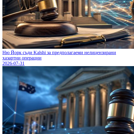
Ню Йорк съди Kalshi за предполагаеми нелицензирани
хазартни операции
2026-07-31