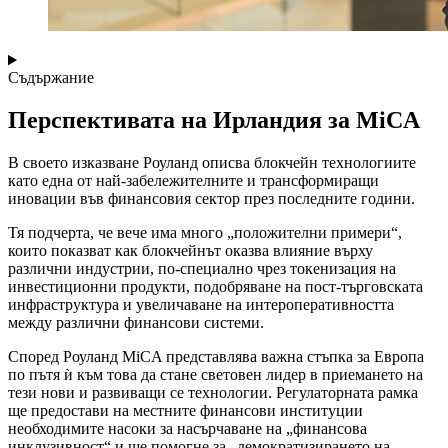
Съдържание
Перспективата на Ирландия за MiCA
В своето изказване Роуланд описва блокчейн технологиите
като една от най-забележителните и трансформиращи
иновации във финансовия сектор през последните години.
Тя подчерта, че вече има много „положителни примери“,
които показват как блокчейнът оказва влияние върху
различни индустрии, по-специално чрез токенизация на
инвестиционни продукти, подобряване на пост-търговската
инфраструктура и увеличаване на интероперативността
между различни финансови системи.
Според Роуланд MiCA представлява важна стъпка за Европа
по пътя ѝ към това да стане световен лидер в приемането на
тези нови и развиващи се технологии. Регулаторната рамка
ще предостави на местните финансови институции
необходимите насоки за насърчаване на „финансова
инклузивност“ и ще помогне за „демократизирането на