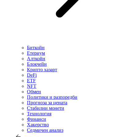
Биткойн
Етериум
Алткойн
Блокчейн
Крипто хазарт
DeFi
ETF
NFT
Обмен
Политики и разпоредби
Прогноза за цената
Стабилни монети
Технология
Финанси
Хакерство
Седмичен анализ