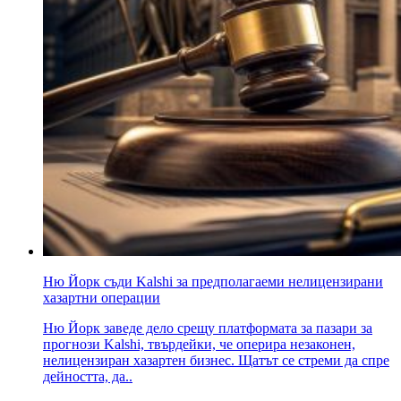
Ню Йорк съди Kalshi за предполагаеми нелицензирани
хазартни операции
Ню Йорк заведе дело срещу платформата за пазари за
прогнози Kalshi, твърдейки, че оперира незаконен,
нелицензиран хазартен бизнес. Щатът се стреми да спре
дейността, да..