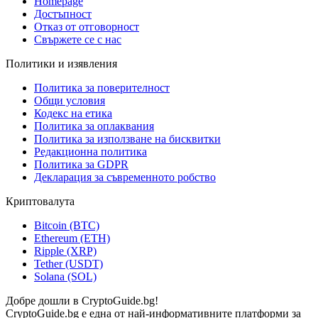
Homepage
Достъпност
Отказ от отговорност
Свържете се с нас
Политики и изявления
Политика за поверителност
Общи условия
Кодекс на етика
Политика за оплаквания
Политика за използване на бисквитки
Редакционна политика
Политика за GDPR
Декларация за съвременното робство
Криптовалута
Bitcoin (BTC)
Ethereum (ETH)
Ripple (XRP)
Tether (USDT)
Solana (SOL)
Добре дошли в CryptoGuide.bg!
CryptoGuide.bg е една от най-информативните платформи за