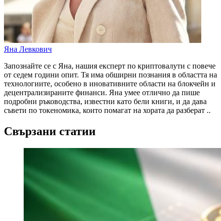
Яна Левкович
Запознайте се с Яна, нашия експерт по криптовалути с повече
от седем години опит. Тя има обширни познания в областта на
технологиите, особено в иновативните области на блокчейн и
децентрализираните финанси. Яна умее отлично да пише
подробни ръководства, известни като бели книги, и да дава
съвети по токеномика, които помагат на хората да разберат ..
Свързани статии