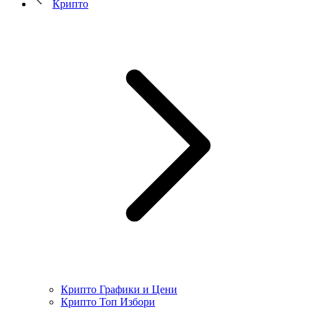
Крипто
Крипто Графики и Цени
Крипто Топ Избори