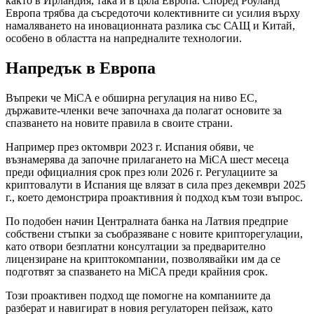
както в Ирландия, така и в цяла Европа. Според Роуланд
Европа трябва да съсредоточи колективните си усилия върху
намаляването на иновационната разлика със САЩ и Китай,
особено в областта на напредналите технологии.
Напредък в Европа
Въпреки че MiCA е обширна регулация на ниво ЕС,
държавите-членки вече започнаха да полагат основите за
спазването на новите правила в своите страни.
Например през октомври 2023 г. Испания обяви, че
възнамерява да започне прилагането на MiCA шест месеца
преди официалния срок през юли 2026 г. Регулациите за
криптовалути в Испания ще влязат в сила през декември 2025
г., което демонстрира проактивния ѝ подход към този въпрос.
По подобен начин Централната банка на Латвия предприе
собствени стъпки за съобразяване с новите крипторегулации,
като отвори безплатни консултации за предварително
лицензиране на криптокомпании, позволявайки им да се
подготвят за спазването на MiCA преди крайния срок.
Този проактивен подход ще помогне на компаниите да
разберат и навигират в новия регулаторен пейзаж, като