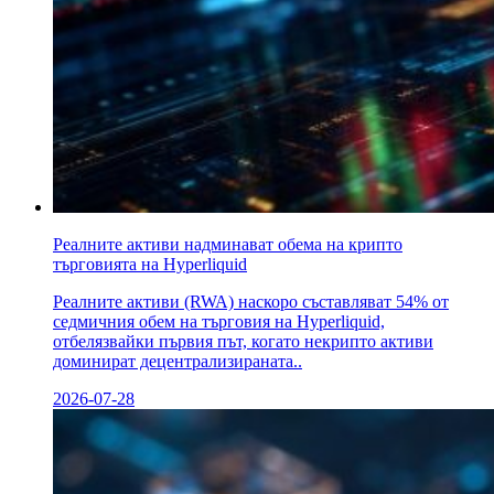
Реалните активи надминават обема на крипто
търговията на Hyperliquid
Реалните активи (RWA) наскоро съставляват 54% от
седмичния обем на търговия на Hyperliquid,
отбелязвайки първия път, когато некрипто активи
доминират децентрализираната..
2026-07-28