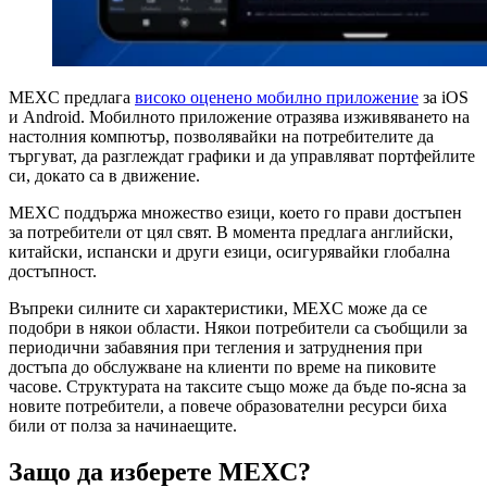
MEXC предлага
високо оценено мобилно приложение
за iOS
и Android. Мобилното приложение отразява изживяването на
настолния компютър, позволявайки на потребителите да
търгуват, да разглеждат графики и да управляват портфейлите
си, докато са в движение.
MEXC поддържа множество езици, което го прави достъпен
за потребители от цял свят. В момента предлага английски,
китайски, испански и други езици, осигурявайки глобална
достъпност.
Въпреки силните си характеристики, MEXC може да се
подобри в някои области. Някои потребители са съобщили за
периодични забавяния при тегления и затруднения при
достъпа до обслужване на клиенти по време на пиковите
часове. Структурата на таксите също може да бъде по-ясна за
новите потребители, а повече образователни ресурси биха
били от полза за начинаещите.
Защо да изберете MEXC?