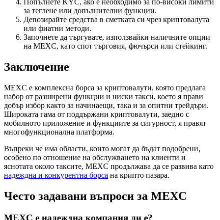
Попълнете KYC, ако е необходимо за по-високи лимити
за теглене или допълнителни функции.
Депозирайте средства в сметката си чрез криптовалута
или фиатни методи.
Започнете да търгувате, използвайки наличните опции
на MEXC, като спот търговия, фючърси или стейкинг.
Заключение
MEXC е комплексна борса за криптовалути, която предлага
набор от разширени функции и ниски такси, което я прави
добър избор както за начинаещи, така и за опитни трейдъри.
Широката гама от поддържани криптовалути, заедно с
мобилното приложение и функциите за сигурност, я правят
многофункционална платформа.
Въпреки че има области, които могат да бъдат подобрени,
особено по отношение на обслужването на клиенти и
яснотата около таксите, MEXC продължава да се развива като
надеждна и конкурентна борса
на крипто пазара.
Често задавани въпроси за MEXC
MEXC е надеждна компания ли е?