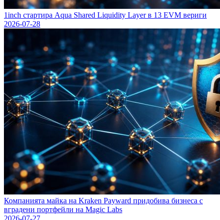
1inch стартира Aqua Shared Liquidity Layer в 13 EVM вериги
2026-07-28
Компанията майка на Kraken Payward придобива бизнеса с
вградени портфейли на Magic Labs
2026-07-27