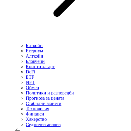
Биткойн
Етериум
Алткойн
Блокчейн
Крипто хазарт
DeFi
ETF
NFT
Обмен
Политики и разпоредби
Прогноза за цената
Стабилни монети
Технология
Финанси
Хакерство
Седмичен анализ