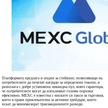
Платформата предлага и опции за стейкинг, позволяващи на
потребителите да печелят награди за определени токени, и
разполага с добре установена ликвидна пул, която гарантира,
че потребителите могат да изпълняват големи поръчки
ефективно. MEXC е известна с ниските си такси за търговия,
което я прави привлекателна за активни трейдъри, които
искат да минимизират транзакционните разходи.