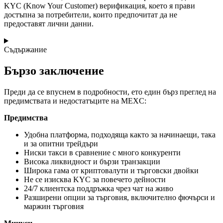
KYC (Know Your Customer) верификация, което я прави
достъпна за потребители, които предпочитат да не
предоставят лични данни.
Съдържание
Бързо заключение
Преди да се впуснем в подробности, ето един бърз преглед на
предимствата и недостатъците на MEXC:
Предимства
Удобна платформа, подходяща както за начинаещи, така
и за опитни трейдъри
Ниски такси в сравнение с много конкуренти
Висока ликвидност и бързи транзакции
Широка гама от криптовалути и търговски двойки
Не се изисква KYC за повечето дейности
24/7 клиентска поддръжка чрез чат на живо
Разширени опции за търговия, включително фючърси и
маржин търговия