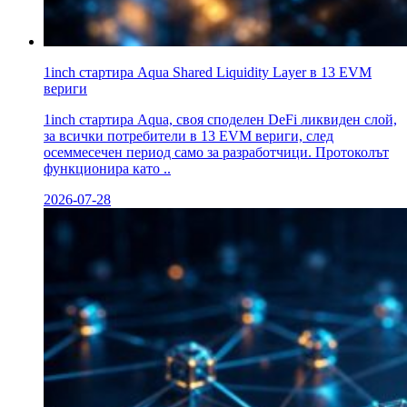
1inch стартира Aqua Shared Liquidity Layer в 13 EVM
вериги
1inch стартира Aqua, своя споделен DeFi ликвиден слой,
за всички потребители в 13 EVM вериги, след
осеммесечен период само за разработчици. Протоколът
функционира като ..
2026-07-28