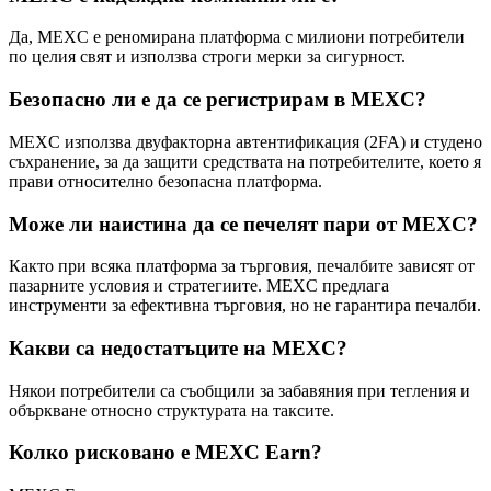
Да, MEXC е реномирана платформа с милиони потребители
по целия свят и използва строги мерки за сигурност.
Безопасно ли е да се регистрирам в MEXC?
MEXC използва двуфакторна автентификация (2FA) и студено
съхранение, за да защити средствата на потребителите, което я
прави относително безопасна платформа.
Може ли наистина да се печелят пари от MEXC?
Както при всяка платформа за търговия, печалбите зависят от
пазарните условия и стратегиите. MEXC предлага
инструменти за ефективна търговия, но не гарантира печалби.
Какви са недостатъците на MEXC?
Някои потребители са съобщили за забавяния при тегления и
объркване относно структурата на таксите.
Колко рисковано е MEXC Earn?