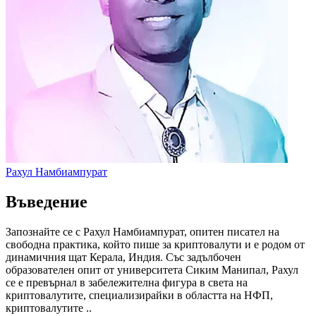
Рахул Намбиампурат
Въведение
Запознайте се с Рахул Намбиампурат, опитен писател на
свободна практика, който пише за криптовалути и е родом от
динамичния щат Керала, Индия. Със задълбочен
образователен опит от университета Сиким Манипал, Рахул
се е превърнал в забележителна фигура в света на
криптовалутите, специализирайки в областта на НФП,
криптовалутите ..