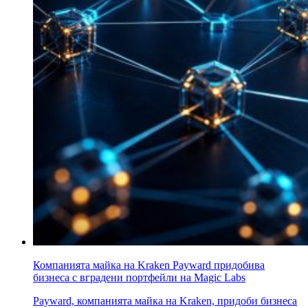
Компанията майка на Kraken Payward придобива
бизнеса с вградени портфейли на Magic Labs
Payward, компанията майка на Kraken, придоби бизнеса