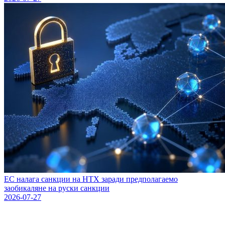
ЕС налага санкции на HTX заради предполагаемо
заобикаляне на руски санкции
2026-07-27