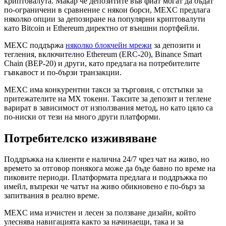
криптовалута. Макар че депозитите във фиат могат да бъдат
по-ограничени в сравнение с някои борси, MEXC предлага
няколко опции за депозиране на популярни криптовалути
като Bitcoin и Ethereum директно от външни портфейли.
MEXC поддържа
няколко блокчейн мрежи
за депозити и
тегления, включително Ethereum (ERC-20), Binance Smart
Chain (BEP-20) и други, като предлага на потребителите
гъвкавост и по-бързи транзакции.
MEXC има конкурентни такси за търговия, с отстъпки за
притежателите на MX токени. Таксите за депозит и теглене
варират в зависимост от използвания метод, но като цяло са
по-ниски от тези на много други платформи.
Потребителско изживяване
Поддръжка на клиенти е налична 24/7 чрез чат на живо, но
времето за отговор понякога може да бъде бавно по време на
пиковите периоди. Платформата предлага и поддръжка по
имейл, въпреки че чатът на живо обикновено е по-бърз за
запитвания в реално време.
MEXC има изчистен и лесен за ползване дизайн, който
улеснява навигацията както за начинаещи, така и за