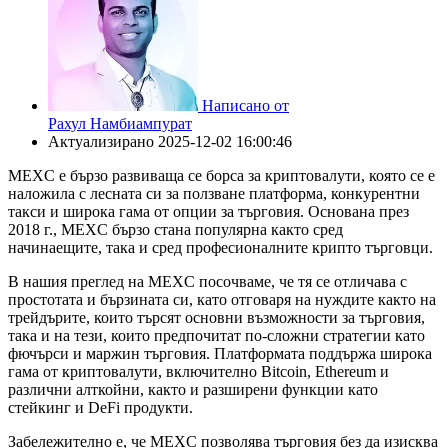
Написано от
Рахул Намбиампурат
Актуализирано
2025-12-02 16:00:46
MEXC е бързо развиваща се борса за криптовалути, която се е
наложила с лесната си за ползване платформа, конкурентни
такси и широка гама от опции за търговия. Основана през
2018 г., MEXC бързо стана популярна както сред
начинаещите, така и сред професионалните крипто търговци.
В нашия преглед на MEXC посочваме, че тя се отличава с
простотата и бързината си, като отговаря на нуждите както на
трейдърите, които търсят основни възможности за търговия,
така и на тези, които предпочитат по-сложни стратегии като
фючърси и маржин търговия. Платформата поддържа широка
гама от криптовалути, включително Bitcoin, Ethereum и
различни алткойни, както и разширени функции като
стейкинг и DeFi продукти.
Забележително е, че MEXC позволява търговия без да изисква