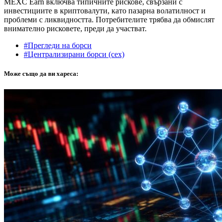
MEXC Earn включва типичните рискове, свързани с
инвестициите в криптовалути, като пазарна волатилност и
проблеми с ликвидността. Потребителите трябва да обмислят
внимателно рисковете, преди да участват.
#Прегледи на борси
#Централизирани борси (cex)
Може също да ви хареса: