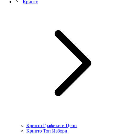
Крипто
Крипто Графики и Цени
Крипто Топ Избори