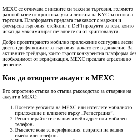
MEXC се отличава с ниските си такси за търговия, голямото
разнообразие от криптовалути и липсата на KYC за основна
търговия. Платформата предлага гъвкавост с маржин и
фючърсна търговия, стейкинг и DeFi продукти за тези, които
искат да максимизират печалбите си от криптовалути.
Добре проектираното мобилно приложение осигурява лесен
достъп до функциите за търговия, докато сте в движение. За
активните трейдъри, които търсят конкурентна платформа без
необходимост от верификация, MEXC предлага атрактивно
решение.
Как да отворите акаунт в MEXC
Ето опростено стъпка по стъпка ръководство за отваряне на
акаунт в MEXC:
Посетете уебсайта на MEXC или изтеглете мобилното
приложение и кликнете върху „Регистрация“.
Регистрирайте се с вашия имейл адрес или мобилен
телефон.
Въведете кода за верификация, изпратен на вашия
имейл или телефон.