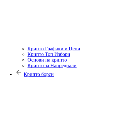
Крипто Графики и Цени
Крипто Топ Избори
Основи на крипто
Крипто за Напреднали
Крипто борси