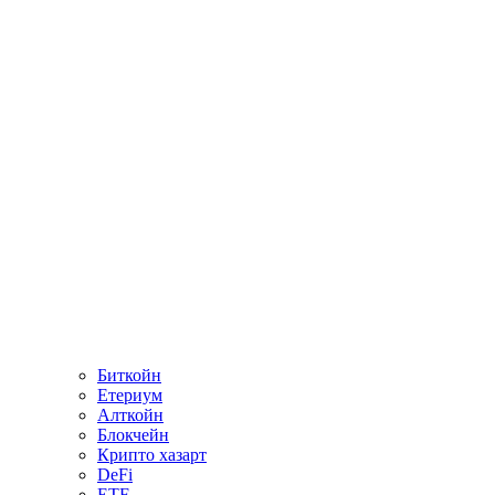
Биткойн
Етериум
Алткойн
Блокчейн
Крипто хазарт
DeFi
ETF