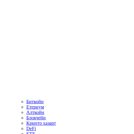
Биткойн
Етериум
Алткойн
Блокчейн
Крипто хазарт
DeFi
ETF