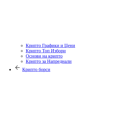
Крипто Графики и Цени
Крипто Топ Избори
Основи на крипто
Крипто за Напреднали
Крипто борси