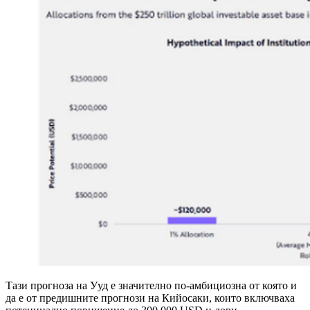
Тази прогноза на Ууд е значително по-амбициозна от която и
да е от предишните прогнози на Кийосаки, които включваха