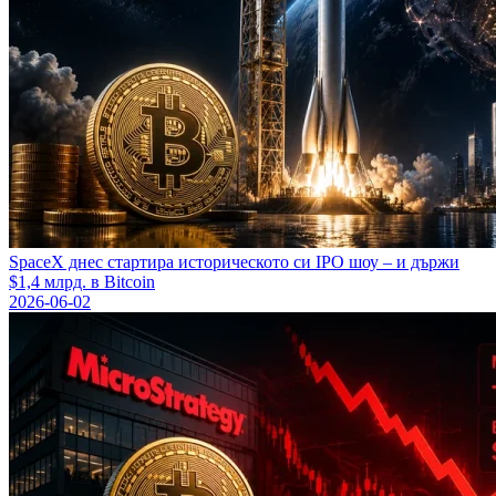
SpaceX днес стартира историческото си IPO шоу – и държи
$1,4 млрд. в Bitcoin
2026-06-02