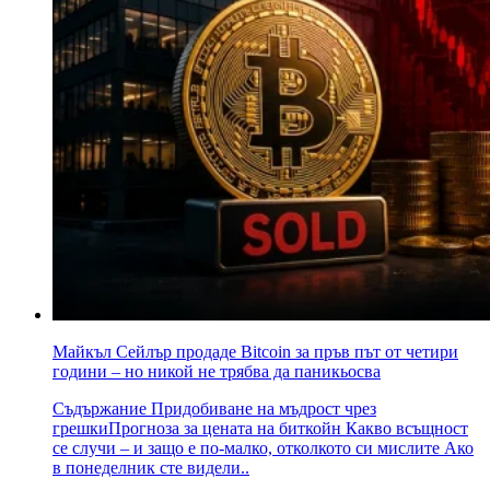
Майкъл Сейлър продаде Bitcoin за пръв път от четири
години – но никой не трябва да паникьосва
Съдържание Придобиване на мъдрост чрез
грешкиПрогноза за цената на биткойн Какво всъщност
се случи – и защо е по-малко, отколкото си мислите Ако
в понеделник сте видели..