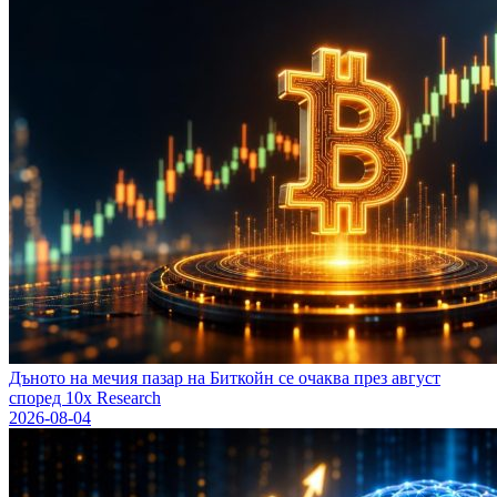
Дъното на мечия пазар на Биткойн се очаква през август
според 10x Research
2026-08-04