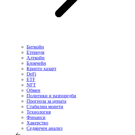
Биткойн
Етериум
Алткойн
Блокчейн
Крипто хазарт
DeFi
ETF
NFT
Обмен
Политики и разпоредби
Прогноза за цената
Стабилни монети
Технология
Финанси
Хакерство
Седмичен анализ