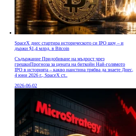
SpaceX днес стартира историческото си IPO шоу – и
държи $1,4 млрд. в Bitcoin
Съдържание Придобиване на мъдрост чрез
грешкиПрогноза за цената на биткойн Най-голямото
IPO в историята – какво наистина трябва да знаете Днес,
4 юни 2026 г., SpaceX ст..
2026-06-02