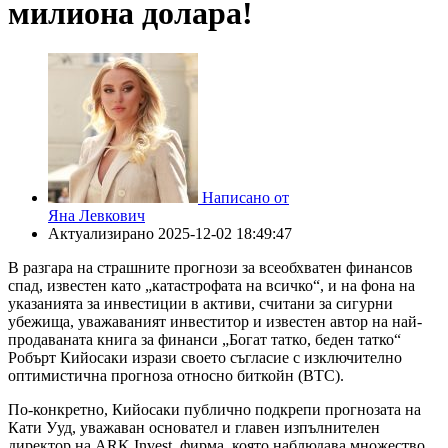
милиона долара!
Написано от
Яна Левкович
Актуализирано
2025-12-02 18:49:47
В разгара на страшните прогнози за всеобхватен финансов
спад, известен като „катастрофата на всичко“, и на фона на
указанията за инвестиции в активи, считани за сигурни
убежища, уважаваният инвеститор и известен автор на най-
продаваната книга за финанси „Богат татко, беден татко“
Робърт Кийосаки изрази своето съгласие с изключително
оптимистична прогноза относно биткойн (BTC).
По-конкретно, Кийосаки публично подкрепи прогнозата на
Кати Ууд, уважаван основател и главен изпълнителен
директор на ARK Invest, фирма, която наблюдава множество