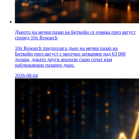
Дъното на мечия пазар на Биткойн се очаква през август
според 10x Research
10x Research предполага дъно на мечия пазар на
Биткойн през август с месечно затваряне над 63 000
долара, докато други анализи също сочат към
наближаващо пазарно дъно.
2026-08-04