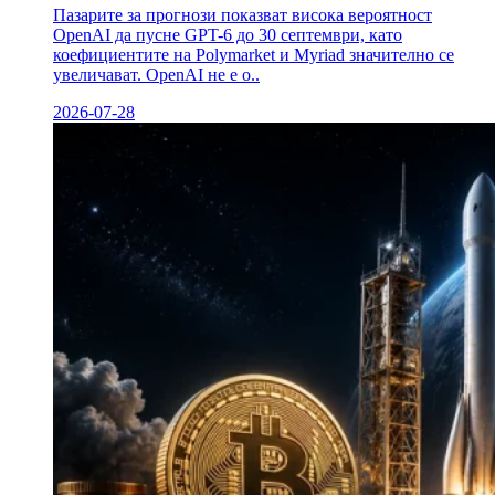
Пазарите за прогнози показват висока вероятност
OpenAI да пусне GPT-6 до 30 септември, като
коефициентите на Polymarket и Myriad значително се
увеличават. OpenAI не е о..
2026-07-28