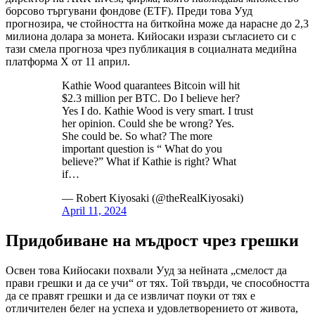
борсово търгувани фондове (ETF). Преди това Ууд
прогнозира, че стойността на биткойна може да нарасне до 2,3
милиона долара за монета. Кийосаки изрази съгласието си с
тази смела прогноза чрез публикация в социалната медийна
платформа X от 11 април.
Kathie Wood quarantees Bitcoin will hit
$2.3 million per BTC. Do I believe her?
Yes I do. Kathie Wood is very smart. I trust
her opinion. Could she be wrong? Yes.
She could be. So what? The more
important question is “ What do you
believe?” What if Kathie is right? What
if…
— Robert Kiyosaki (@theRealKiyosaki)
April 11, 2024
Придобиване на мъдрост чрез грешки
Освен това Кийосаки похвали Ууд за нейната „смелост да
прави грешки и да се учи“ от тях. Той твърди, че способността
да се правят грешки и да се извличат поуки от тях е
отличителен белег на успеха и удовлетворението от живота,