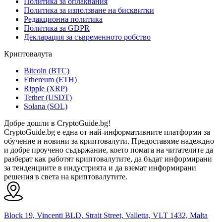
Политика за оплаквания
Политика за използване на бисквитки
Редакционна политика
Политика за GDPR
Декларация за съвременното робство
Криптовалута
Bitcoin (BTC)
Ethereum (ETH)
Ripple (XRP)
Tether (USDT)
Solana (SOL)
Добре дошли в CryptoGuide.bg!
CryptoGuide.bg е една от най-информативните платформи за
обучение и новини за криптовалути. Предоставяме надеждно
и добре проучено съдържание, което помага на читателите да
разберат как работят криптовалутите, да бъдат информирани
за тенденциите в индустрията и да вземат информирани
решения в света на криптовалутите.
Block 19, Vincenti BLD, Strait Street, Valletta, VLT 1432, Malta