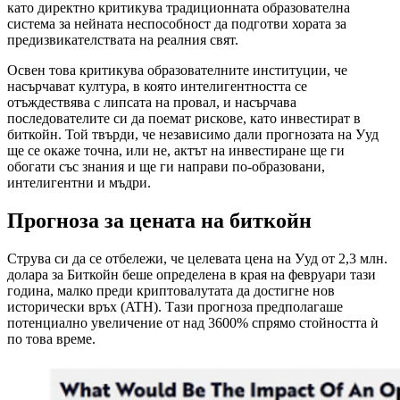
като директно критикува традиционната образователна
система за нейната неспособност да подготви хората за
предизвикателствата на реалния свят.
Освен това критикува образователните институции, че
насърчават култура, в която интелигентността се
отъждествява с липсата на провал, и насърчава
последователите си да поемат рискове, като инвестират в
биткойн. Той твърди, че независимо дали прогнозата на Ууд
ще се окаже точна, или не, актът на инвестиране ще ги
обогати със знания и ще ги направи по-образовани,
интелигентни и мъдри.
Прогноза за цената на биткойн
Струва си да се отбележи, че целевата цена на Ууд от 2,3 млн.
долара за Биткойн беше определена в края на февруари тази
година, малко преди криптовалутата да достигне нов
исторически връх (ATH). Тази прогноза предполагаше
потенциално увеличение от над 3600% спрямо стойността ѝ
по това време.