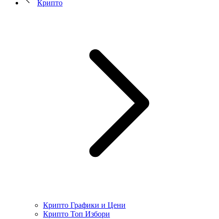
Крипто
Крипто Графики и Цени
Крипто Топ Избори