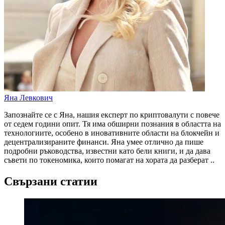
Яна Левкович
Запознайте се с Яна, нашия експерт по криптовалути с повече
от седем години опит. Тя има обширни познания в областта на
технологиите, особено в иновативните области на блокчейн и
децентрализираните финанси. Яна умее отлично да пише
подробни ръководства, известни като бели книги, и да дава
съвети по токеномика, които помагат на хората да разберат ..
Свързани статии