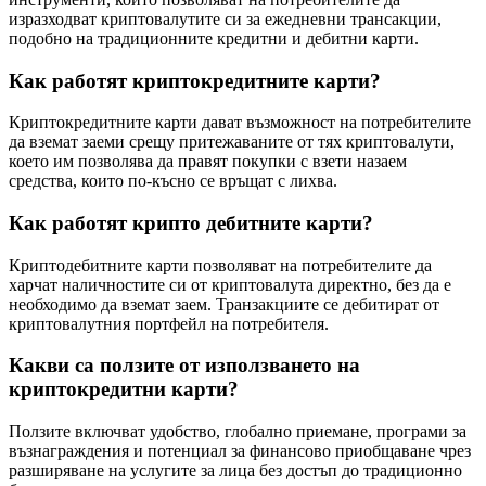
изразходват криптовалутите си за ежедневни трансакции,
подобно на традиционните кредитни и дебитни карти.
Как работят криптокредитните карти?
Криптокредитните карти дават възможност на потребителите
да вземат заеми срещу притежаваните от тях криптовалути,
което им позволява да правят покупки с взети назаем
средства, които по-късно се връщат с лихва.
Как работят крипто дебитните карти?
Криптодебитните карти позволяват на потребителите да
харчат наличностите си от криптовалута директно, без да е
необходимо да вземат заем. Транзакциите се дебитират от
криптовалутния портфейл на потребителя.
Какви са ползите от използването на
криптокредитни карти?
Ползите включват удобство, глобално приемане, програми за
възнаграждения и потенциал за финансово приобщаване чрез
разширяване на услугите за лица без достъп до традиционно