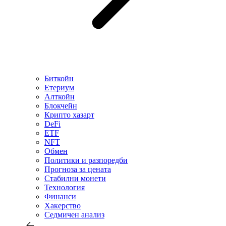
Биткойн
Етериум
Алткойн
Блокчейн
Крипто хазарт
DeFi
ETF
NFT
Обмен
Политики и разпоредби
Прогноза за цената
Стабилни монети
Технология
Финанси
Хакерство
Седмичен анализ