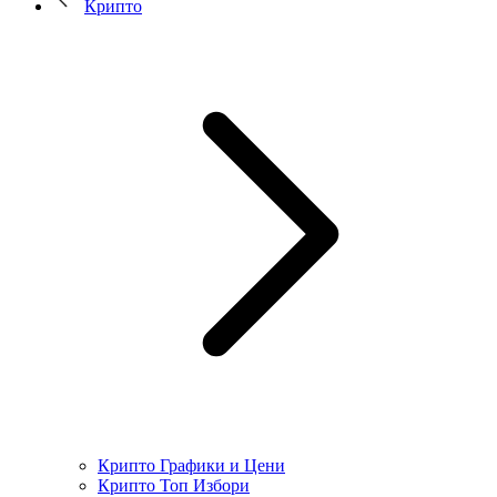
Крипто
Крипто Графики и Цени
Крипто Топ Избори