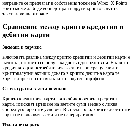
наградите се предлагат в собствения токен на Wirex, X-Points,
който може да бъде конвертиран в други криптовалути с
такси за конвертиране.
Сравнение между крипто кредитни и
дебитни карти
Заемане и харчене
Ключовата разлика между крипто кредитни и дебитни карти е
начинът, по който се получава достъп до средствата. В крипто
кредитна карта потребителите заемат пари срещу своите
криптовалутни активи; докато в крипто дебитна карта те
харчат директно от своя криптовалутен портфейл.
Структура на възстановяване
Крипто кредитните карти, като обикновените кредитни
карти, изискват връщане на заетите суми заедно с лихва
според уговорените условия. Въпреки това, крипто дебитните
карти не включват заеми и не генерират лихва.
Излагане на риск