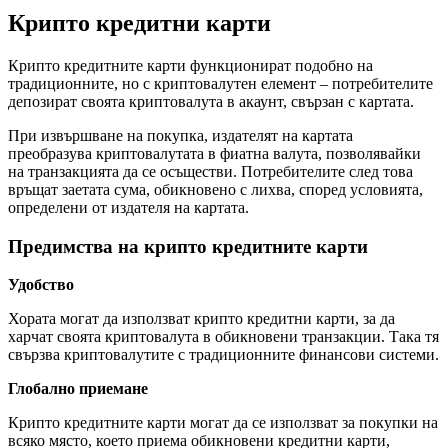
Крипто кредитни карти
Крипто кредитните карти функционират подобно на
традиционните, но с криптовалутен елемент – потребителите
депозират своята криптовалута в акаунт, свързан с картата.
При извършване на покупка, издателят на картата
преобразува криптовалутата в фиатна валута, позволявайки
на транзакцията да се осъществи. Потребителите след това
връщат заетата сума, обикновено с лихва, според условията,
определени от издателя на картата.
Предимства на крипто кредитните карти
Удобство
Хората могат да използват крипто кредитни карти, за да
харчат своята криптовалута в обикновени транзакции. Така тя
свързва криптовалутите с традиционните финансови системи.
Глобално приемане
Крипто кредитните карти могат да се използват за покупки на
всяко място, което приема обикновени кредитни карти,