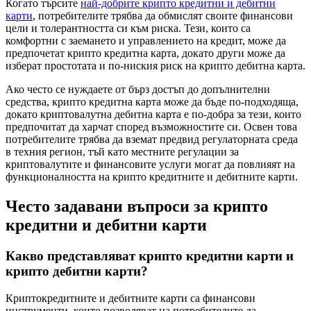
Когато търсите
най-добрите крипто кредитни и дебитни
карти
, потребителите трябва да обмислят своите финансови
цели и толерантността си към риска. Тези, които са
комфортни с заемането и управлението на кредит, може да
предпочетат крипто кредитна карта, докато други може да
изберат простотата и по-ниския риск на крипто дебитна карта.
Ако често се нуждаете от бърз достъп до допълнителни
средства, крипто кредитна карта може да бъде по-подходяща,
докато криптовалутна дебитна карта е по-добра за тези, които
предпочитат да харчат според възможностите си. Освен това
потребителите трябва да вземат предвид регулаторната среда
в техния регион, тъй като местните регулации за
криптовалутите и финансовите услуги могат да повлияят на
функционалността на крипто кредитните и дебитните карти.
Често задавани въпроси за крипто
кредитни и дебитни карти
Какво представляват крипто кредитни карти и
крипто дебитни карти?
Криптокредитните и дебитните карти са финансови
инструменти, които позволяват на потребителите да