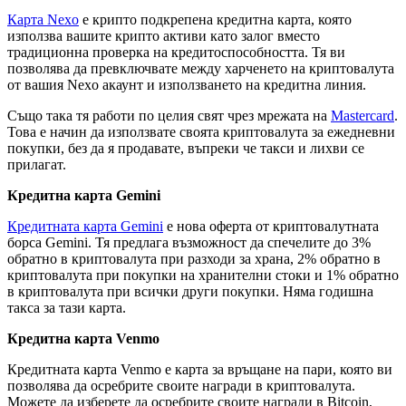
Карта Nexo
е крипто подкрепена кредитна карта, която
използва вашите крипто активи като залог вместо
традиционна проверка на кредитоспособността. Тя ви
позволява да превключвате между харченето на криптовалута
от вашия Nexo акаунт и използването на кредитна линия.
Също така тя работи по целия свят чрез мрежата на
Mastercard
.
Това е начин да използвате своята криптовалута за ежедневни
покупки, без да я продавате, въпреки че такси и лихви се
прилагат.
Кредитна карта Gemini
Кредитната карта Gemini
е нова оферта от криптовалутната
борса Gemini. Тя предлага възможност да спечелите до 3%
обратно в криптовалута при разходи за храна, 2% обратно в
криптовалута при покупки на хранителни стоки и 1% обратно
в криптовалута при всички други покупки. Няма годишна
такса за тази карта.
Кредитна карта Venmo
Кредитната карта Venmo е карта за връщане на пари, която ви
позволява да осребрите своите награди в криптовалута.
Можете да изберете да осребрите своите награди в Bitcoin,