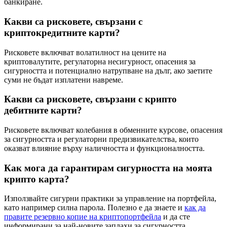
банкиране.
Какви са рисковете, свързани с
криптокредитните карти?
Рисковете включват волатилност на цените на
криптовалутите, регулаторна несигурност, опасения за
сигурността и потенциално натрупване на дълг, ако заетите
суми не бъдат изплатени навреме.
Какви са рисковете, свързани с крипто
дебитните карти?
Рисковете включват колебания в обменните курсове, опасения
за сигурността и регулаторни предизвикателства, които
оказват влияние върху наличността и функционалността.
Как мога да гарантирам сигурността на моята
крипто карта?
Използвайте сигурни практики за управление на портфейла,
като например силна парола. Полезно е да знаете и
как да
правите резервно копие на криптопортфейла
и да сте
информирани за най-новите заплахи за сигурността.