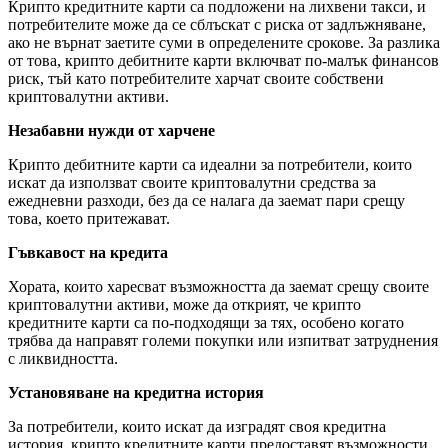
Крипто кредитните карти са подложени на лихвени такси, и
потребителите може да се сблъскат с риска от задлъжняване,
ако не върнат заетите суми в определените срокове. За разлика
от това, крипто дебитните карти включват по-малък финансов
риск, тъй като потребителите харчат своите собствени
криптовалутни активи.
Незабавни нужди от харчене
Крипто дебитните карти са идеални за потребители, които
искат да използват своите криптовалутни средства за
ежедневни разходи, без да се налага да заемат пари срещу
това, което притежават.
Гъвкавост на кредита
Хората, които харесват възможността да заемат срещу своите
криптовалутни активи, може да открият, че крипто
кредитните карти са по-подходящи за тях, особено когато
трябва да направят големи покупки или изпитват затруднения
с ликвидността.
Установяване на кредитна история
За потребители, които искат да изградят своя кредитна
история, крипто кредитните карти предоставят възможности