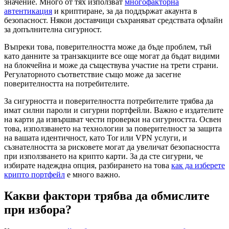
значение. Много от тях използват
многофакторна
автентикация
и криптиране, за да поддържат акаунта в
безопасност. Някои доставчици съхраняват средствата офлайн
за допълнителна сигурност.
Въпреки това, поверителността може да бъде проблем, тъй
като данните за транзакциите все още могат да бъдат видими
на блокчейна и може да съществува участие на трети страни.
Регулаторното съответствие също може да засегне
поверителността на потребителите.
За сигурността и поверителността потребителите трябва да
имат силни пароли и сигурни портфейли. Важно е издателите
на карти да извършват чести проверки на сигурността. Освен
това, използването на технологии за поверителност за защита
на вашата идентичност, като Tor или VPN услуги, и
съзнателността за рисковете могат да увеличат безопасността
при използването на крипто карти. За да сте сигурни, че
избирате надеждна опция, разбирането на това
как да изберете
крипто портфейл
е много важно.
Какви фактори трябва да обмислите
при избора?