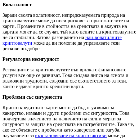
Волатилност
Заради своята волатилност, непредсказуемата природа на
криптовалутите може да носи рискове за притежателите на
карти. Промените в стойността на средствата в акаунта на
картата могат да се случат, тъй като цените на криптовалутите
не са стабилни. Затова разбирането на
най-волатилните
криптовалути
може да ви помогне да управлявате тези
рискове по-добре.
Регулаторна несигурност
Регулациите за криптовалутите във връзка с финансовите
услуги все още се развиват. Това създава липса на яснота и
възможни трудности, свързани със съответствието за тези,
които издават крипто кредитни карти.
Проблеми със сигурността
Крипто кредитните карти могат да бъдат уязвими за
хакерство, измами и други проблеми със сигурността. Това
подчертава значението на наличието на силни мерки за
сигурност за защита на средствата на потребителите. Така че,
ако се сблъскате с проблеми като хакерство или загуба,
научаването за
възстановяване на крипто активи
може да