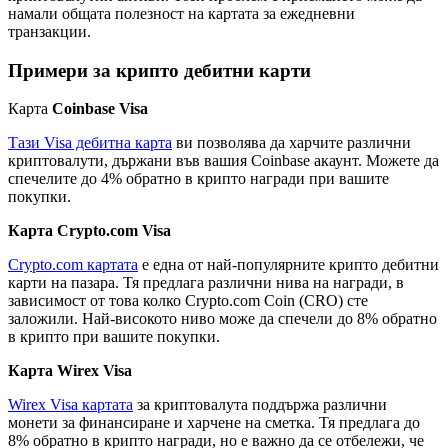
намали общата полезност на картата за ежедневни
транзакции.
Примери за крипто дебитни карти
Карта
Coinbase Visa
Тази Visa дебитна карта
ви позволява да харчите различни
криптовалути, държани във вашия Coinbase акаунт. Можете да
спечелите до 4% обратно в крипто награди при вашите
покупки.
Карта Crypto.com Visa
Crypto.com картата
е една от най-популярните крипто дебитни
карти на пазара. Тя предлага различни нива на награди, в
зависимост от това колко Crypto.com Coin (CRO) сте
заложили. Най-високото ниво може да спечели до 8% обратно
в крипто при вашите покупки.
Карта Wirex Visa
Wirex Visa картата
за криптовалута поддържа различни
монети за финансиране и харчене на сметка. Тя предлага до
8% обратно в крипто награди, но е важно да се отбележи, че