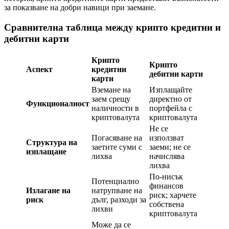
за показване на добри навици при заемане.
Сравнителна таблица между крипто кредитни и
дебитни карти
Крипто
Крипто
Аспект
кредитни
дебитни карти
карти
Вземане на
Изплащайте
заем срещу
директно от
Функционалност
наличности в
портфейла с
криптовалута
криптовалута
Не се
Погасяване на
използват
Структура на
заетите суми с
заеми; не се
изплащане
лихва
начислява
лихва
По-нисък
Потенциално
финансов
Излагане на
натрупване на
риск; харчете
риск
дълг, разходи за
собствена
лихви
криптовалута
Може да се