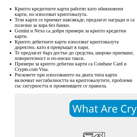
Крипто кредитните карти работят като обикновени
карти, но използват криптовалута.
Тези карти се приемат навсякъде, предлагат награди и са
полезни за хора без банки.
Gemini и Nexo са добри примери за крипто кредитни
карти.
Крипто дебитните карти използват криптовалута
директно, като я превръщат в пари.
Те предлагат бърз достъп до средства, широко приемане,
поверителност и по-ниски такси.
Примери за крипто дебитни карти са Coinbase Card и
Crypto.com Visa.
Рисковете при използването на двата типа карти
включват нестабилността на криптовалутите, проблеми
със сигурността и променящите се правила.