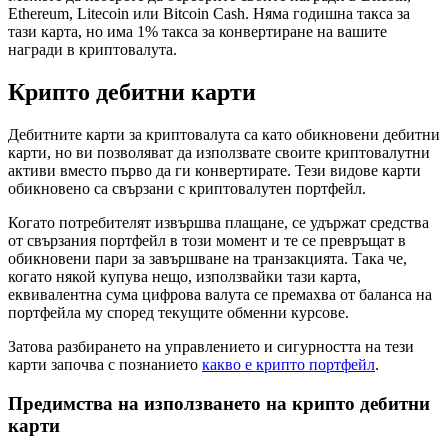
Ethereum, Litecoin или Bitcoin Cash. Няма годишна такса за
тази карта, но има 1% такса за конвертиране на вашите
награди в криптовалута.
Крипто дебитни карти
Дебитните карти за криптовалута са като обикновени дебитни
карти, но ви позволяват да използвате своите криптовалутни
активи вместо първо да ги конвертирате. Тези видове карти
обикновено са свързани с криптовалутен портфейл.
Когато потребителят извършва плащане, се удържат средства
от свързания портфейл в този момент и те се превръщат в
обикновени пари за завършване на транзакцията. Така че,
когато някой купува нещо, използвайки тази карта,
еквивалентна сума цифрова валута се премахва от баланса на
портфейла му според текущите обменни курсове.
Затова разбирането на управлението и сигурността на тези
карти започва с познанието
какво е крипто портфейл
.
Предимства на използването на крипто дебитни
карти