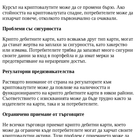
Курсът на криптовалутите може да се промени бързо. Ако
стойността на криптовалутата спадне, потребителите може да
изхарчат повече, отколкото първоначално са очаквали.
Проблеми със сигурността
Крипто дебитните карти, като всякакъв друг тип карти, могат
да станат жертва на заплахи за сигурността, като хакерство
или измама. Потребителите трябва да запазват много сигурни
своите данни за вход в портфейла и да имат мерки за
предотвратяване на неразрешен достъп.
Регулаторни предизвикателства
Растящото внимание от страна на регулаторите към
криптовалутите може да повлияе на наличността и
функционирането на крипто дебитните карти в някои райони.
Съответствието с изискванията може да бъде трудно както за
издателите на карти, така и за потребителите.
Ограничено приемане от търговците
Не всички търговци приемат крипто дебитни карти, което
може да ограничи къде потребителите могат да харчат своите
криптовалутни активи. Този проблем с приемането може да