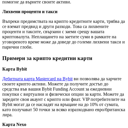
помогне да върнете своите активи.
Лихвени проценти и такси
Въпреки предимствата на крипто кредитните карти, трябва да
се вземат предвид и други разходи. Това са лихвените
проценти и таксите, свързани с заеми срещу вашата
криптовалута. Неплащането на заетите суми в рамките на
уговореното време може да доведе до големи лихвени такси и
парични глоби.
Примери за крипто кредитни карти
Карта
Bybit
Дебитната карта Mastercard на Bybit
ви позволява да харчите
своите крипто активи. Можете да получите достъп до
средства във вашия Bybit Funding Account за ежедневни
покупки с виртуални и физически опции за карти. Можете да
заредите своя акаунт с крипто или фиат. VIP потребителите на
Bybit могат да се насладят на връщане на до 10% от сумата,
като получават 50 точки за всяко изразходвано евро/британска
лира.
Карта Nexo