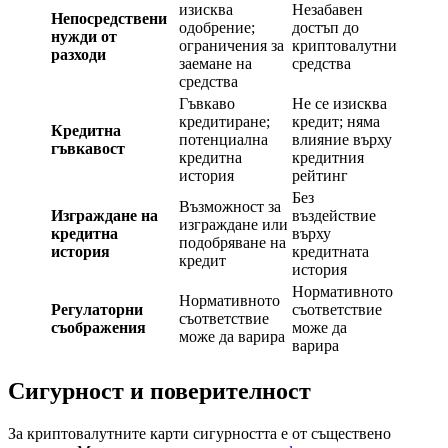
изисква
Незабавен
Непосредствени
одобрение;
достъп до
нужди от
ограничения за
криптовалутни
разходи
заемане на
средства
средства
Гъвкаво
Не се изисква
кредитиране;
кредит; няма
Кредитна
потенциална
влияние върху
гъвкавост
кредитна
кредитния
история
рейтинг
Без
Възможност за
Изграждане на
въздействие
изграждане или
кредитна
върху
подобряване на
история
кредитната
кредит
история
Нормативното
Нормативното
Регулаторни
съответствие
съответствие
съображения
може да
може да варира
варира
Сигурност и поверителност
За криптовалутните карти сигурността е от съществено