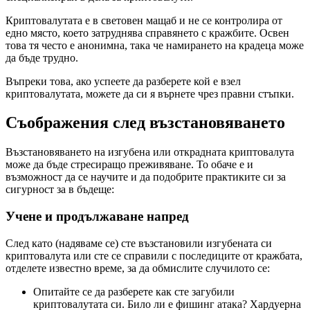
Криптовалутата е в световен мащаб и не се контролира от
едно място, което затруднява справянето с кражбите. Освен
това тя често е анонимна, така че намирането на крадеца може
да бъде трудно.
Въпреки това, ако успеете да разберете кой е взел
криптовалутата, можете да си я върнете чрез правни стъпки.
Съображения след възстановяването
Възстановяването на изгубена или открадната криптовалута
може да бъде стресиращо преживяване. То обаче е и
възможност да се научите и да подобрите практиките си за
сигурност за в бъдеще:
Учене и продължаване напред
След като (надяваме се) сте възстановили изгубената си
криптовалута или сте се справили с последиците от кражбата,
отделете известно време, за да обмислите случилото се:
Опитайте се да разберете как сте загубили
криптовалутата си. Било ли е фишинг атака? Хардуерна