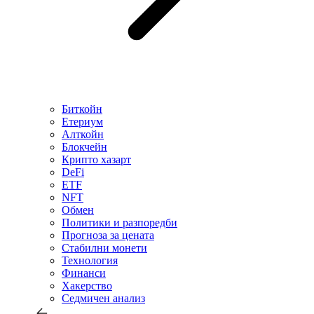
Биткойн
Етериум
Алткойн
Блокчейн
Крипто хазарт
DeFi
ETF
NFT
Обмен
Политики и разпоредби
Прогноза за цената
Стабилни монети
Технология
Финанси
Хакерство
Седмичен анализ