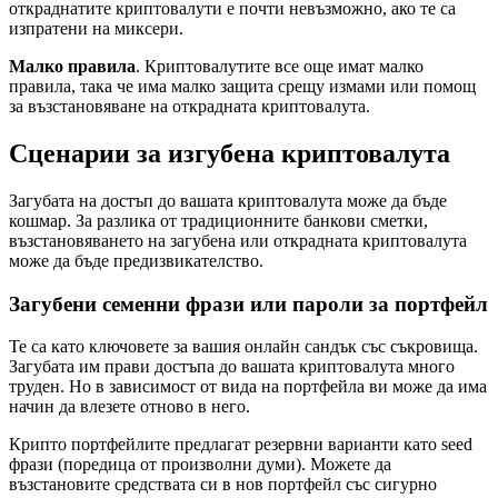
откраднатите криптовалути е почти невъзможно, ако те са
изпратени на миксери.
Малко правила
. Криптовалутите все още имат малко
правила, така че има малко защита срещу измами или помощ
за възстановяване на открадната криптовалута.
Сценарии за изгубена криптовалута
Загубата на достъп до вашата криптовалута може да бъде
кошмар. За разлика от традиционните банкови сметки,
възстановяването на загубена или открадната криптовалута
може да бъде предизвикателство.
Загубени семенни фрази или пароли за портфейл
Те са като ключовете за вашия онлайн сандък със съкровища.
Загубата им прави достъпа до вашата криптовалута много
труден. Но в зависимост от вида на портфейла ви може да има
начин да влезете отново в него.
Крипто портфейлите предлагат резервни варианти като seed
фрази (поредица от произволни думи). Можете да
възстановите средствата си в нов портфейл със сигурно