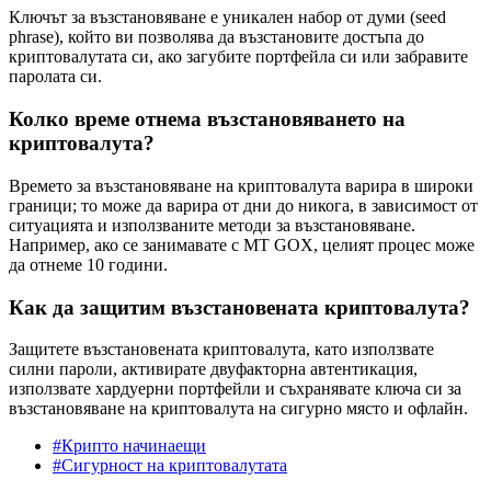
Ключът за възстановяване е уникален набор от думи (seed
phrase), който ви позволява да възстановите достъпа до
криптовалутата си, ако загубите портфейла си или забравите
паролата си.
Колко време отнема възстановяването на
криптовалута?
Времето за възстановяване на криптовалута варира в широки
граници; то може да варира от дни до никога, в зависимост от
ситуацията и използваните методи за възстановяване.
Например, ако се занимавате с MT GOX, целият процес може
да отнеме 10 години.
Как да защитим възстановената криптовалута?
Защитете възстановената криптовалута, като използвате
силни пароли, активирате двуфакторна автентикация,
използвате хардуерни портфейли и съхранявате ключа си за
възстановяване на криптовалута на сигурно място и офлайн.
#Крипто начинаещи
#Сигурност на криптовалутата