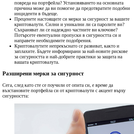
повреда на портфейла? Установяването на основната
причина може да ви помогне да предотвратите подобни
инциденти в бъдеще.
Преценете настоящите си мерки за сигурност за вашите
криптовалути. Силни и уникални ли са паролите ви?
Съхраняват ли се надеждно частните ви ключове?
Потърсете евентуални пропуски в сигурността си и
направете необходимите подобрения.
Криптовалутите непрекъснато се развиват, както и
заплахите. Бъдете информирани за най-новите рискове
за сигурността и най-добрите практики за защита на
вашата криптовалута.
Разширени мерки за сигурност
Сега, след като сте се поучили от опита си, е време да
възстановите портфейла си от криптовалути с акцент върху
сигурността: