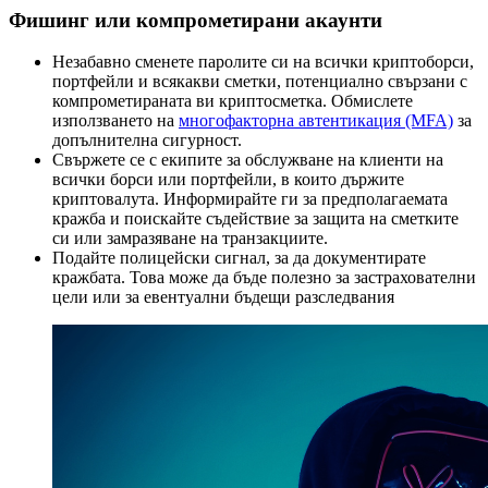
Фишинг или компрометирани акаунти
Незабавно сменете паролите си на всички криптоборси,
портфейли и всякакви сметки, потенциално свързани с
компрометираната ви криптосметка. Обмислете
използването на
многофакторна автентикация (MFA)
за
допълнителна сигурност.
Свържете се с екипите за обслужване на клиенти на
всички борси или портфейли, в които държите
криптовалута. Информирайте ги за предполагаемата
кражба и поискайте съдействие за защита на сметките
си или замразяване на транзакциите.
Подайте полицейски сигнал, за да документирате
кражбата. Това може да бъде полезно за застрахователни
цели или за евентуални бъдещи разследвания