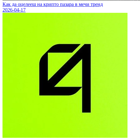
Как да оцелееш на крипто пазара в мечи тренд
2026-04-17