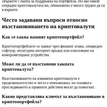
свържете с екипа за поддръжка на портфейла. Но ако някой
открадне криптовалутата ви, обикновено е много трудно да си
я върнете.
Често задавани въпроси относно
възстановяването на криптовалути
Как се хаква вашият криптопортфейл?
Криптопортфейлите се хакват чрез фишинг атаки, зловреден
софтуер, несигурни интернет връзки или използване на
компрометирани устройства.
Може ли да се възстанови хакната
криптовалута?
Възстановяването на измамени криптовалути е
предизвикателство и често е невъзможно, но понякога
проследяването и правните действия могат да помогнат.
Какво представлява ключът за възстановяване в
криптопортфейла?