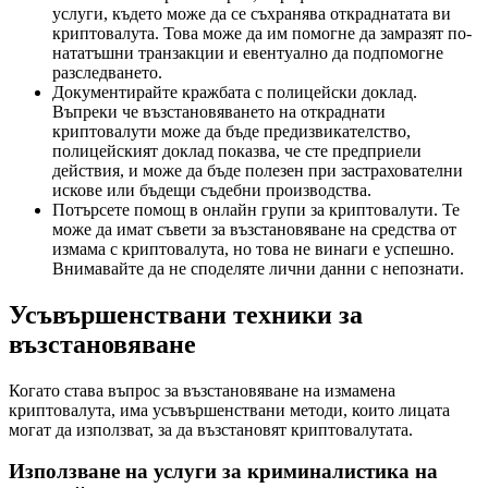
услуги, където може да се съхранява откраднатата ви
криптовалута. Това може да им помогне да замразят по-
нататъшни транзакции и евентуално да подпомогне
разследването.
Документирайте кражбата с полицейски доклад.
Въпреки че възстановяването на откраднати
криптовалути може да бъде предизвикателство,
полицейският доклад показва, че сте предприели
действия, и може да бъде полезен при застрахователни
искове или бъдещи съдебни производства.
Потърсете помощ в онлайн групи за криптовалути. Те
може да имат съвети за възстановяване на средства от
измама с криптовалута, но това не винаги е успешно.
Внимавайте да не споделяте лични данни с непознати.
Усъвършенствани техники за
възстановяване
Когато става въпрос за възстановяване на измамена
криптовалута, има усъвършенствани методи, които лицата
могат да използват, за да възстановят криптовалутата.
Използване на услуги за криминалистика на