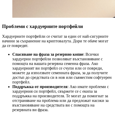
Проблеми с хардуерните портфейли
Хардуерните портфейли се считат за един от най-сигурните
начини за съхранение на криптовалута. Дори те обаче могат
да се повредят.
Спасяване на фраза за резервно копие
: Всички
хардуерни портфейли позволяват възстановяване с
помощта на вашата резервна семенна фраза. Ако
хардуерният ви портфейл се счупи или се повреди,
можете да използвате семенната фраза, за да получите
достъп до средствата си в нов или съвместим софтуерен
портфейл.
Поддръжка от производителя
: Ако имате проблеми с
хардуерния си портфейл, свържете се с екипа за
поддръжка на производителя. Те могат да помогнат за
отстраняване на проблема или да предложат насоки за
възстановяване на средствата ви с помощта на
резервната ви фраза.