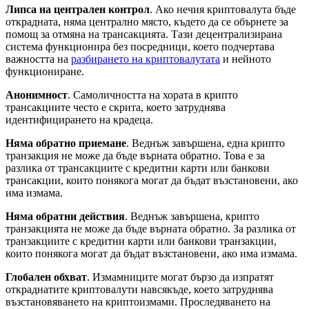
Липса на централен контрол
. Ако нечия криптовалута бъде
открадната, няма централно място, където да се обърнете за
помощ за отмяна на трансакцията. Тази децентрализирана
система функционира без посредници, което подчертава
важността на
разбирането на криптовалутата
и нейното
функциониране.
Анонимност
. Самоличността на хората в крипто
трансакциите често е скрита, което затруднява
идентифицирането на крадеца.
Няма обратно приемане
. Веднъж завършена, една крипто
транзакция не може да бъде върната обратно. Това е за
разлика от трансакциите с кредитни карти или банкови
трансакции, които понякога могат да бъдат възстановени, ако
има измама.
Няма обратни действия
. Веднъж завършена, крипто
транзакцията не може да бъде върната обратно. За разлика от
транзакциите с кредитни карти или банкови транзакции,
които понякога могат да бъдат възстановени, ако има измама.
Глобален обхват
. Измамниците могат бързо да изпратят
откраднатите криптовалути навсякъде, което затруднява
възстановяването на криптоизмами. Проследяването на