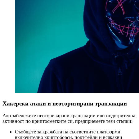
Хакерски атаки и неоторизирани транзакции
Ако забележите неоторизирани трансакции или подозрителна
активност по криптосметките си, предприемете тези стъпки:
Съобщете за кражбата на съответните платформи,
включително криптоборси, портфейли и всякакви