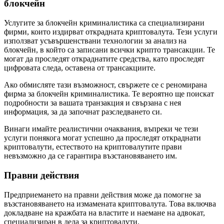
блокчейн
Услугите за блокчейн криминалистика са специализирани
фирми, които издирват открадната криптовалута. Тези услуги
използват усъвършенствани технологии за анализ на
блокчейн, в който са записани всички крипто трансакции. Те
могат да проследят откраднатите средства, като проследят
цифровата следа, оставена от трансакциите.
Ако обмисляте тази възможност, свържете се с реномирана
фирма за блокчейн криминалистика. Те вероятно ще поискат
подробности за вашата транзакция и свързана с нея
информация, за да започнат разследването си.
Винаги имайте реалистични очаквания, въпреки че тези
услуги понякога могат успешно да проследят откраднати
криптовалути, естеството на криптовалутите прави
невъзможно да се гарантира възстановяването им.
Правни действия
Предприемането на правни действия може да помогне за
възстановяването на измамената криптовалута. Това включва
докладване на кражбата на властите и наемане на адвокат,
специализиран в дела за криптовалути.