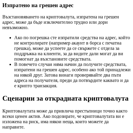
Изпратено на грешен адрес
Възстановяването на криптовалута, изпратена на грешен
адрес, може да бъде изключително трудно или дори
невъзможно.
Ако по погрешка сте изпратили средства на адрес, който
не контролирате (например акаунт в борса с печатна
грешка), може да успеете да се свържете с отдела за
поддръжка на клиенти, за да видите дали могат да ви
помогнат да възстановите средствата.
В повечето случаи няма начин да получите средствата,
изпратени на грешен адрес, особено ако той принадлежи
на някой друг. Затова винаги проверявайте два пъти
адреса на получателя, преди да потвърдите каквато и да
е крипто транзакция.
Сценарии за открадната криптовалута
Криптовалутата може да привлича престъпници точно както
всеки ценен актив. Ако подозирате, че криптовалутата ви е
изложена на риск, има някои неща, които можете да
направите.