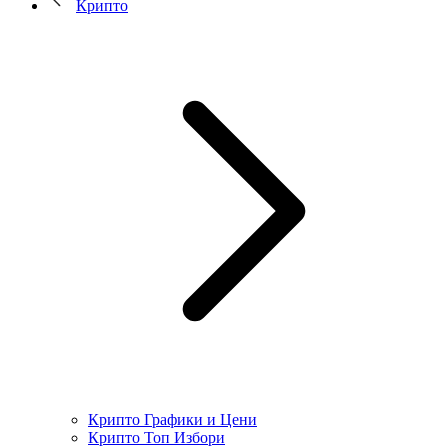
Крипто
Крипто Графики и Цени
Крипто Топ Избори