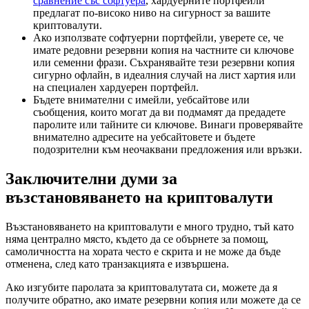
сравнение със софтуера
, хардуерните портфейли
предлагат по-високо ниво на сигурност за вашите
криптовалути.
Ако използвате софтуерни портфейли, уверете се, че
имате редовни резервни копия на частните си ключове
или семенни фрази. Съхранявайте тези резервни копия
сигурно офлайн, в идеалния случай на лист хартия или
на специален хардуерен портфейл.
Бъдете внимателни с имейли, уебсайтове или
съобщения, които могат да ви подмамят да предадете
паролите или тайните си ключове. Винаги проверявайте
внимателно адресите на уебсайтовете и бъдете
подозрителни към неочаквани предложения или връзки.
Заключителни думи за
възстановяването на криптовалути
Възстановяването на криптовалути е много трудно, тъй като
няма централно място, където да се обърнете за помощ,
самоличността на хората често е скрита и не може да бъде
отменена, след като транзакцията е извършена.
Ако изгубите паролата за криптовалутата си, можете да я
получите обратно, ако имате резервни копия или можете да се