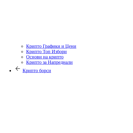
Крипто Графики и Цени
Крипто Топ Избори
Основи на крипто
Крипто за Напреднали
Крипто борси