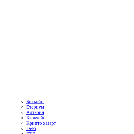
Биткойн
Етериум
Алткойн
Блокчейн
Крипто хазарт
DeFi
ETF