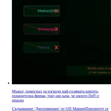
Мъжът, помогнал да изгради най-голямата крипто-
охранителна фирма, току-що каза, че цялото DeFi е
опасно
Съдържание ‘Дипломиране’ от ОП MainnetПриоритет се