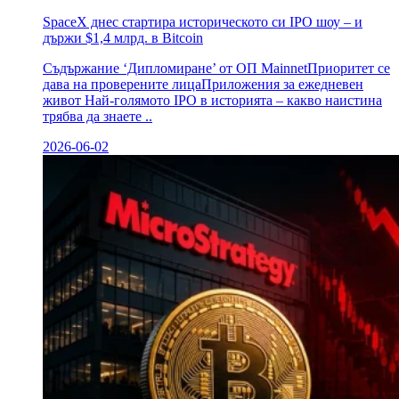
SpaceX днес стартира историческото си IPO шоу – и
държи $1,4 млрд. в Bitcoin
Съдържание ‘Дипломиране’ от ОП MainnetПриоритет се
дава на проверените лицаПриложения за ежедневен
живот Най-голямото IPO в историята – какво наистина
трябва да знаете ..
2026-06-02