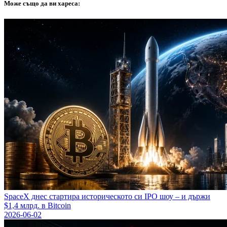
Може също да ви хареса:
SpaceX днес стартира историческото си IPO шоу – и държи
$1,4 млрд. в Bitcoin
2026-06-02