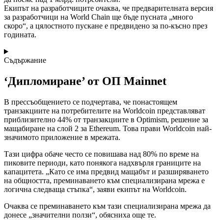
Екипът на разработчиците очаква, че предварителната версия
за разработчици на World Chain ще бъде пусната „много
скоро“, а цялостното пускане е предвидено за по-късно през
годината.
Съдържание
‘Дипломиране’ от ОП Mainnet
В прессъобщението се подчертава, че понастоящем
транзакциите на потребителите на Worldcoin представляват
приблизително 44% от транзакциите в Optimism, решение за
мащабиране на слой 2 за Ethereum. Това прави Worldcoin най-
значимото приложение в мрежата.
Тази цифра обаче често се повишава над 80% по време на
пиковите периоди, като понякога надхвърля границите на
капацитета. „Като се има предвид мащабът и разширяването
на общността, преминаването към специализирана мрежа е
логична следваща стъпка“, заяви екипът на Worldcoin.
Очаква се преминаването към тази специализирана мрежа да
донесе „значителни ползи“, обясниха още те.