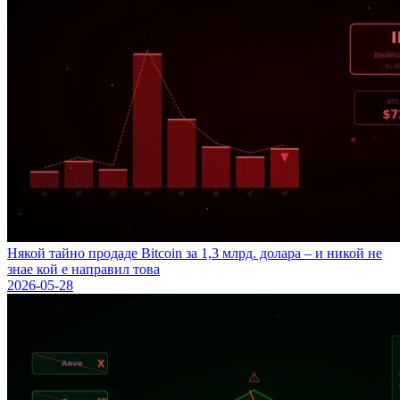
Някой тайно продаде Bitcoin за 1,3 млрд. долара – и никой не
знае кой е направил това
2026-05-28