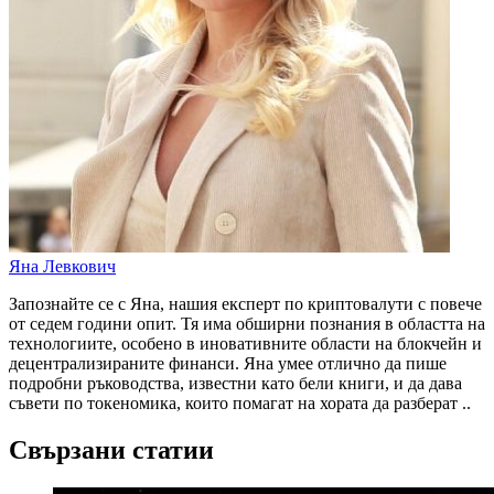
Яна Левкович
Запознайте се с Яна, нашия експерт по криптовалути с повече
от седем години опит. Тя има обширни познания в областта на
технологиите, особено в иновативните области на блокчейн и
децентрализираните финанси. Яна умее отлично да пише
подробни ръководства, известни като бели книги, и да дава
съвети по токеномика, които помагат на хората да разберат ..
Свързани статии