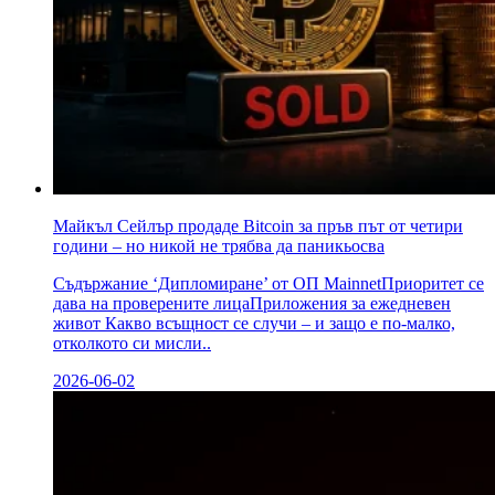
Майкъл Сейлър продаде Bitcoin за пръв път от четири
години – но никой не трябва да паникьосва
Съдържание ‘Дипломиране’ от ОП MainnetПриоритет се
дава на проверените лицаПриложения за ежедневен
живот Какво всъщност се случи – и защо е по-малко,
отколкото си мисли..
2026-06-02