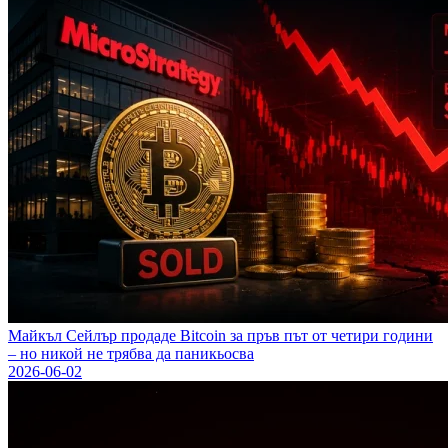
Майкъл Сейлър продаде Bitcoin за пръв път от четири години
– но никой не трябва да паникьосва
2026-06-02