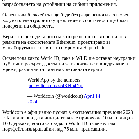
разработването на устойчиви на сибили приложения.
Освен това блокчейнът ще бъде без разрешения и с отворен
код, като евентуалното управление и собственост ще бъдат
поверени на общността.
Веригата ще бъде защитена като решение от второ ниво в
рамките на екосистемата Ethereum, проектирано за
мащабируемост във връзка с мрежата Superchain.
Освен това както World ID, така и WLD ще останат неутрални
публични ресурси, достъпни за използване и внедряване в
мрежи, различни от тази на Световната верига.
World App by the numbers
pic.twitter.com/zc4RNn4Ypt
— Worldcoin (@worldcoin)
April 14,
2024
Worldcoin е официално пуснат в експлоатация през юли 2023
г. Към днешна дата инициативата е привлякла 10 млн. лица в
160 държави, които са създали World ID и съвместим
портфейл, извършвайки над 75 млн. трансакции.