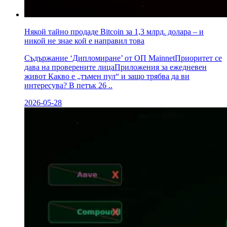
Някой тайно продаде Bitcoin за 1,3 млрд. долара – и
никой не знае кой е направил това
Съдържание ‘Дипломиране’ от ОП MainnetПриоритет се
дава на проверените лицаПриложения за ежедневен
живот Какво е „тъмен пул“ и защо трябва да ви
интересува? В петък 26 ..
2026-05-28