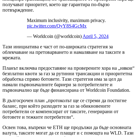
получават приоритет, което ще гарантира по-бързо
потвърждение.
Maximum inclusivity, maximum privacy.
pic.twitter.com/QyY8S4GcMx
— Worldcoin (@worldcoin)
April 5, 2024
Тази инициатива е част от по-широката стратегия за
облекчаване на претоварването и намаляване на таксите в
мрежата.
Планът включва предоставяне на проверените хора на „някои“
безплатни квоти за газ за рутинни трансакции и приоритетна
обработка спрямо ботовете. Тази стратегия има за цел да
намали първоначалните бариери за потребителите и
първоначално ще бъде финансирана от Worldcoin Foundation.
В дългосрочен план „протоколът ще се стреми да постигне
баланс, при който разходите за газ за обикновените
потребители се компенсират от таксите, генерирани от
ботовете и тежките потребители“.
Освен това, въпреки че ETH ще продължи да бъде основната
валута, таксите могат да се плащат и с помощта на WLD. Тази