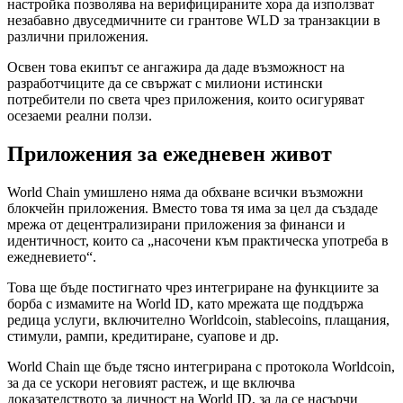
настройка позволява на верифицираните хора да използват
незабавно двуседмичните си грантове WLD за транзакции в
различни приложения.
Освен това екипът се ангажира да даде възможност на
разработчиците да се свържат с милиони истински
потребители по света чрез приложения, които осигуряват
осезаеми реални ползи.
Приложения за ежедневен живот
World Chain умишлено няма да обхване всички възможни
блокчейн приложения. Вместо това тя има за цел да създаде
мрежа от децентрализирани приложения за финанси и
идентичност, които са „насочени към практическа употреба в
ежедневието“.
Това ще бъде постигнато чрез интегриране на функциите за
борба с измамите на World ID, като мрежата ще поддържа
редица услуги, включително Worldcoin, stablecoins, плащания,
стимули, рампи, кредитиране, суапове и др.
World Chain ще бъде тясно интегрирана с протокола Worldcoin,
за да се ускори неговият растеж, и ще включва
доказателството за личност на World ID, за да се насърчи