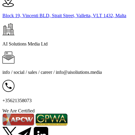
Block 19, Vincenti BLD, Strait Street, Valletta, VLT 1432, Malta
AI Solutions Media Ltd
info / social / sales / career /
info@aisoliutions.media
+35621358073
We Are Certified