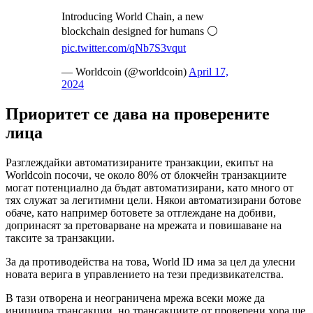
Introducing World Chain, a new
blockchain designed for humans ⚪️
pic.twitter.com/qNb7S3vqut
— Worldcoin (@worldcoin)
April 17,
2024
Приоритет се дава на проверените
лица
Разглеждайки автоматизираните транзакции, екипът на
Worldcoin посочи, че около 80% от блокчейн транзакциите
могат потенциално да бъдат автоматизирани, като много от
тях служат за легитимни цели. Някои автоматизирани ботове
обаче, като например ботовете за отглеждане на добиви,
допринасят за претоварване на мрежата и повишаване на
таксите за транзакции.
За да противодейства на това, World ID има за цел да улесни
новата верига в управлението на тези предизвикателства.
В тази отворена и неограничена мрежа всеки може да
инициира трансакции, но трансакциите от проверени хора ще