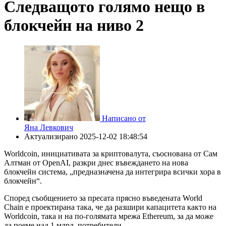
Следващото голямо нещо в
блокчейн на ниво 2
Написано от
Яна Левкович
Актуализирано
2025-12-02 18:48:54
Worldcoin, инициативата за криптовалута, съоснована от Сам
Алтман от OpenAI, разкри днес въвеждането на нова
блокчейн система, „предназначена да интегрира всички хора в
блокчейн“.
Според съобщението за пресата прясно въведената World
Chain е проектирана така, че да разшири капацитета както на
Worldcoin, така и на по-голямата мрежа Ethereum, за да може
да поеме над 1 млрд. потребители.