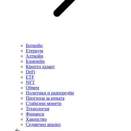
Биткойн
Етериум
Алткойн
Блокчейн
Крипто хазарт
DeFi
ETF
NFT
Обмен
Политики и разпоредби
Прогноза за цената
Стабилни монети
Технология
Финанси
Хакерство
Седмичен анализ