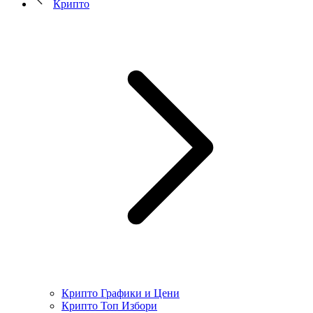
Крипто
Крипто Графики и Цени
Крипто Топ Избори