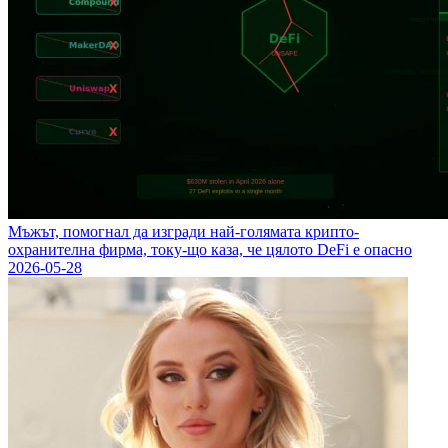
Мъжът, помогнал да изгради най-голямата крипто-
охранителна фирма, току-що каза, че цялото DeFi е опасно
2026-05-28