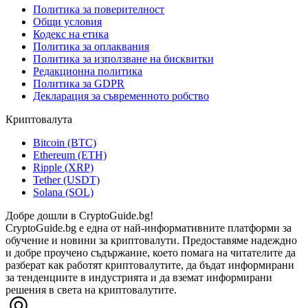
Политика за поверителност
Общи условия
Кодекс на етика
Политика за оплаквания
Политика за използване на бисквитки
Редакционна политика
Политика за GDPR
Декларация за съвременното робство
Криптовалута
Bitcoin (BTC)
Ethereum (ETH)
Ripple (XRP)
Tether (USDT)
Solana (SOL)
Добре дошли в CryptoGuide.bg!
CryptoGuide.bg е една от най-информативните платформи за
обучение и новини за криптовалути. Предоставяме надеждно
и добре проучено съдържание, което помага на читателите да
разберат как работят криптовалутите, да бъдат информирани
за тенденциите в индустрията и да вземат информирани
решения в света на криптовалутите.