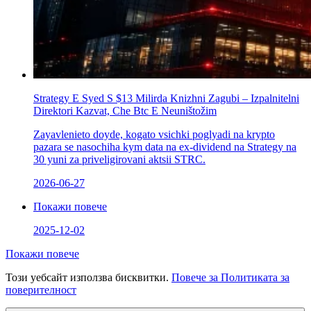
Strategy Е Syed S $13 Milirda Knizhni Zagubi – Izpalnitelni
Direktori Kazvat, Che Btc E Neuništožim
Zayavlenieto doyde, kogato vsichki poglyadi na krypto
pazara se nasochіha kym data na ex-dividend na Strategy na
30 yuni za priveligirovani aktsii STRC.
2026-06-27
Покажи повече
2025-12-02
Покажи повече
Този уебсайт използва бисквитки.
Повече за Политиката за
поверителност