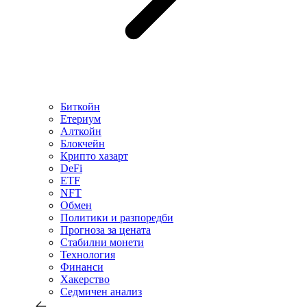
Биткойн
Етериум
Алткойн
Блокчейн
Крипто хазарт
DeFi
ETF
NFT
Обмен
Политики и разпоредби
Прогноза за цената
Стабилни монети
Технология
Финанси
Хакерство
Седмичен анализ