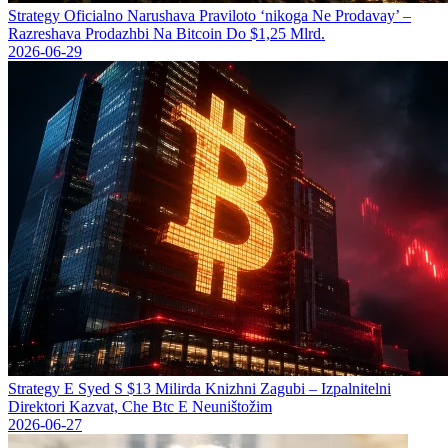
Strategy Oficіalno Narushava Praviloto ‘nikoga Ne Prodavay’ –
Razreshava Prodazhbi Na Bitcoin Do $1,25 Mlrd.
2026-06-29
Strategy Е Syed S $13 Milirda Knizhni Zagubi – Izpalnitelni
Direktori Kazvat, Che Btc E Neuništožim
2026-06-27