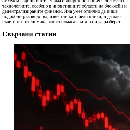
от седем години опит. Тя има обширни познания в областта на
технологиите, особено в иновативните области на блокчейн и
децентрализираните финанси. Яна умее отлично да пише
подробни ръководства, известни като бели книги, и да дава
съвети по токеномика, които помагат на хората да разберат ..
Свързани статии