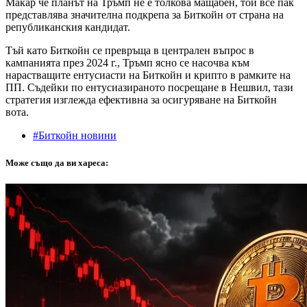
Макар че планът на Тръмп не е толкова мащабен, той все пак
представлява значителна подкрепа за Биткойн от страна на
републиканския кандидат.
Тъй като Биткойн се превръща в централен въпрос в
кампанията през 2024 г., Тръмп ясно се насочва към
нарастващите ентусиасти на Биткойн и крипто в рамките на
ПП. Съдейки по ентусиазираното посрещане в Нешвил, тази
стратегия изглежда ефективна за осигуряване на Биткойн
вота.
#Биткойн новини
Може също да ви хареса: