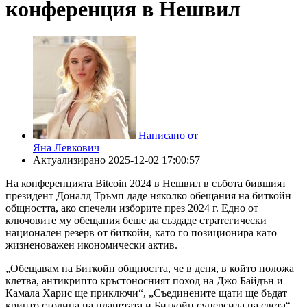
конференция в Нешвил
Написано от
Яна Левкович
Актуализирано
2025-12-02 17:00:57
На конференцията Bitcoin 2024 в Нешвил в събота бившият
президент Доналд Тръмп даде няколко обещания на биткойн
общността, ако спечели изборите през 2024 г. Едно от
ключовите му обещания беше да създаде стратегически
национален резерв от биткойн, като го позиционира като
жизненоважен икономически актив.
„Обещавам на Биткойн общността, че в деня, в който положа
клетва, антикрипто кръстоносният поход на Джо Байдън и
Камала Харис ще приключи“, „Съединените щати ще бъдат
крипто столица на планетата и Биткойн суперсила на света“.