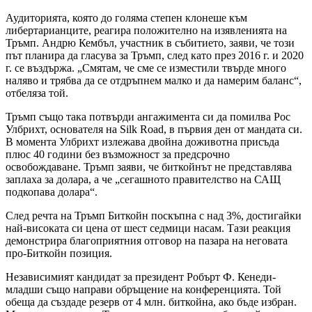
Аудиторията, която до голяма степен клонеше към
либертарианците, реагира положително на изявленията на
Тръмп. Андрю Кембъл, участник в събитието, заяви, че този
път планира да гласува за Тръмп, след като през 2016 г. и 2020
г. се въздържа. „Смятам, че сме се изместили твърде много
наляво и трябва да се отдръпнем малко и да намерим баланс“,
отбеляза той.
Тръмп също така потвърди ангажимента си да помилва Рос
Улбрихт, основателя на Silk Road, в първия ден от мандата си.
В момента Улбрихт излежава двойна доживотна присъда
плюс 40 години без възможност за предсрочно
освобождаване. Тръмп заяви, че биткойнът не представлява
заплаха за долара, а че „сегашното правителство на САЩ
подкопава долара“.
След речта на Тръмп Биткойн поскъпна с над 3%, достигайки
най-високата си цена от шест седмици насам. Тази реакция
демонстрира благоприятния отговор на пазара на неговата
про-Биткойн позиция.
Независимият кандидат за президент Робърт Ф. Кенеди-
младши също направи обръщение на конференцията. Той
обеща да създаде резерв от 4 млн. биткойна, ако бъде избран.