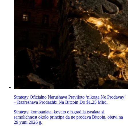
Strategy Oficіalno Narushava Praviloto ‘nikoga Ne Prodavay’
– Razreshava Prodazhbi Na Bitcoin Do $1,25 Mlrd.
Strategy, kompaniata, koуato е izgradila tsyalata si
samolichnost okolo principa da ne prodava Bitcoin, obяvi na
29 yuni 2026 g.