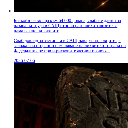
Биткойн се връща към 64 000 долара, слабите данни за
пазара на труда в САЩ отново разпалиха залозите за
намаляване на лихвите
Слаб доклад за заетостта в САЩ накара търговците да
заложат на по-ранно намаляване на лихвите от страна на
Федералния резерв и рисковите активи оживяха.
2026-07-06