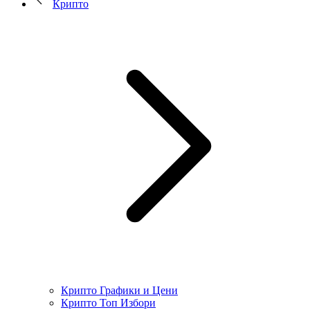
Крипто
Крипто Графики и Цени
Крипто Топ Избори