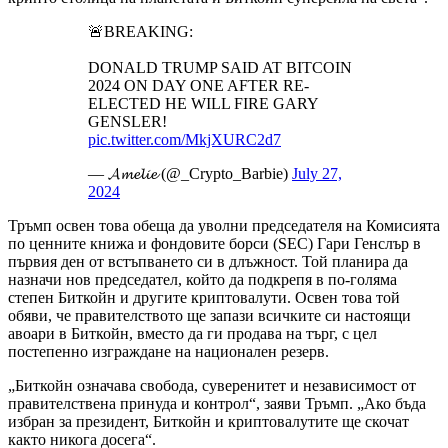
🚨BREAKING:
DONALD TRUMP SAID AT BITCOIN
2024 ON DAY ONE AFTER RE-
ELECTED HE WILL FIRE GARY
GENSLER!
pic.twitter.com/MkjXURC2d7
— 𝓐𝓶𝓮𝓵𝓲𝓮 (@_Crypto_Barbie)
July 27,
2024
Тръмп освен това обеща да уволни председателя на Комисията
по ценните книжа и фондовите борси (SEC) Гари Генслър в
първия ден от встъпването си в длъжност. Той планира да
назначи нов председател, който да подкрепя в по-голяма
степен Биткойн и другите криптовалути. Освен това той
обяви, че правителството ще запази всичките си настоящи
авоари в Биткойн, вместо да ги продава на търг, с цел
постепенно изграждане на национален резерв.
„Биткойн означава свобода, суверенитет и независимост от
правителствена принуда и контрол“, заяви Тръмп. „Ако бъда
избран за президент, Биткойн и криптовалутите ще скочат
както никога досега“.