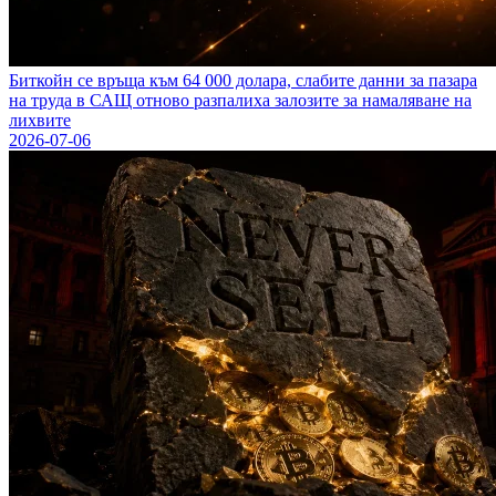
Биткойн се връща към 64 000 долара, слабите данни за пазара
на труда в САЩ отново разпалиха залозите за намаляване на
лихвите
2026-07-06