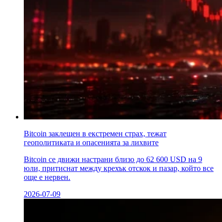
Bitcoin заклещен в екстремен страх, тежат
геополитиката и опасенията за лихвите
Bitcoin се движи настрани близо до 62 600 USD на 9
юли, притиснат между крехък отскок и пазар, който все
още е нервен.
2026-07-09