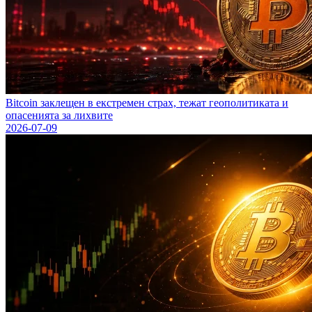
Bitcoin заклещен в екстремен страх, тежат геополитиката и
опасенията за лихвите
2026-07-09