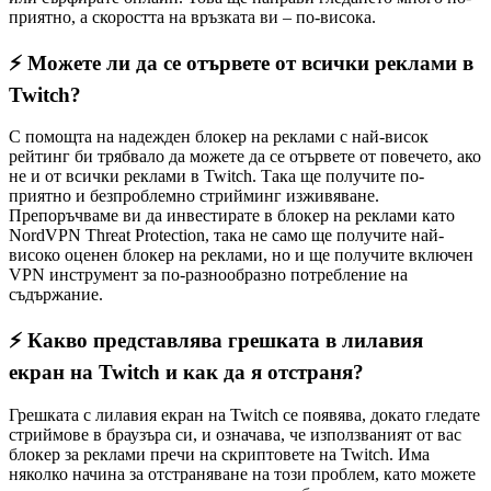
приятно, а скоростта на връзката ви – по-висока.
⚡ Можете ли да се отървете от всички реклами в
Twitch?
С помощта на надежден блокер на реклами с най-висок
рейтинг би трябвало да можете да се отървете от повечето, ако
не и от всички реклами в Twitch. Така ще получите по-
приятно и безпроблемно стрийминг изживяване.
Препоръчваме ви да инвестирате в блокер на реклами като
NordVPN Threat Protection, така не само ще получите най-
високо оценен блокер на реклами, но и ще получите включен
VPN инструмент за по-разнообразно потребление на
съдържание.
⚡ Какво представлява грешката в лилавия
екран на Twitch и как да я отстраня?
Грешката с лилавия екран на Twitch се появява, докато гледате
стриймове в браузъра си, и означава, че използваният от вас
блокер за реклами пречи на скриптовете на Twitch. Има
няколко начина за отстраняване на този проблем, като можете