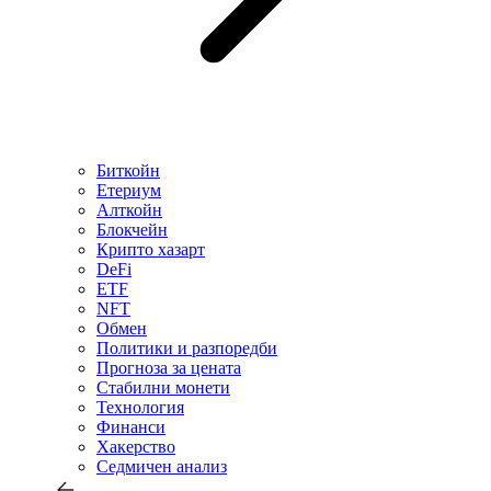
Биткойн
Етериум
Алткойн
Блокчейн
Крипто хазарт
DeFi
ETF
NFT
Обмен
Политики и разпоредби
Прогноза за цената
Стабилни монети
Технология
Финанси
Хакерство
Седмичен анализ