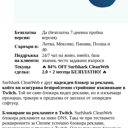
Безплатна
Да (безплатна 7-дневна пробна
версия:
версия)
Литва, Мексико, Панама, Полша и
Сървъри в:
др.
Поддръжка
24/7 чат на живо, имейл, база
на клиенти:
знания, често задавани въпроси
Текуща
🔥
84% OFF Surfshark CleanWeb
сделка:
2.0 + 2 месеца БЕЗПЛАТНО!
🔥
Surfshark CleanWeb е друг
надежден блокер за реклами,
който ви осигурява безпроблемно стрийминг изживяване в
Twitch.
Той не само блокира видео реклами, но и изскачащи
прозорци, тракери и предпазва от заплахи от зловреден
софтуер.
Блокиране на рекламите в Twitch
. Surfshark CleanWeb
блокира рекламите на ниво DNS. Така че при тестването
разширението за Chrome успешно блокира реклами,