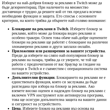
Изборът на най-добрия блокер за реклами в Twitch може да
бъде дезориентиращ. При наличието на множество
доставчици е трудно да решите кой от тях предлага всички
необходими функции и защита. Ето списък с основните
критерии, на които трябва да обърнете най-голямо внимание:
Блокиране на реклами в Twitch
. Изберете блокер за
реклами, който може да блокира видео реклами и
особено тракери. Освен това обаче най-добре оценените
блокери на реклами ще работят с блокиране на различни
злонамерени реклами и други заплахи онлайн.
Приложения или разширения за вашите устройства
.
Преди да изберете на сляпо най-популярния блокер за
реклами на пазара, трябва да се уверите, че той ще
работи с предпочитания от вас браузър за гледане на
потоци в Twitch и е съвместим с операционната система
на вашето устройство.
Допълнителни функции
. Блокирането на реклами не е
единствената функция, която си заслужава да бъде
разгледана при избора на блокер за реклами. Ако
вземете високо оценен и надежден блокер на реклами с
включен VPN инструмент или антивирусна програма,
това ще осигури допълнителна защита на вашите данни
и сигурност на устройството.
Цена
. Изберете блокер на реклами въз основа на