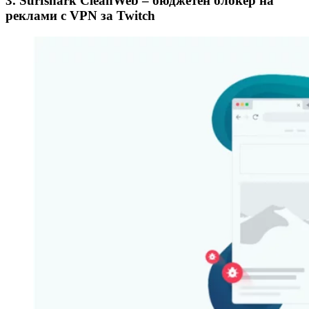
3. Surfshark CleanWeb – бюджетен блокер на
реклами с VPN за Twitch