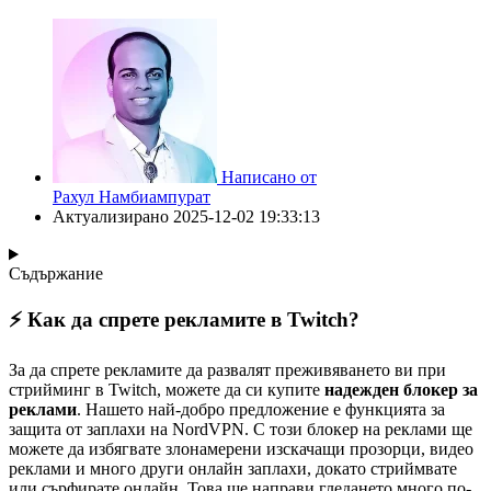
Написано от
Рахул Намбиампурат
Актуализирано
2025-12-02 19:33:13
Съдържание
⚡ Как да спрете рекламите в Twitch?
За да спрете рекламите да развалят преживяването ви при
стрийминг в Twitch, можете да си купите
надежден блокер за
реклами
. Нашето най-добро предложение е функцията за
защита от заплахи на NordVPN. С този блокер на реклами ще
можете да избягвате злонамерени изскачащи прозорци, видео
реклами и много други онлайн заплахи, докато стриймвате
или сърфирате онлайн. Това ще направи гледането много по-