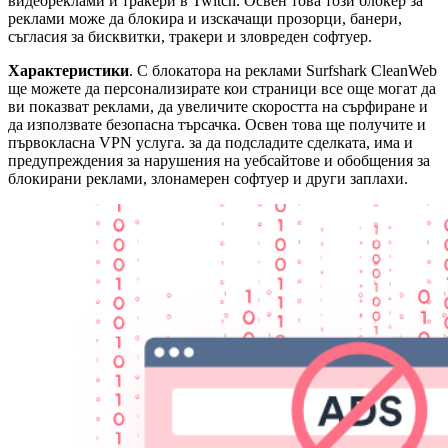
видеореклами и тракери в Twitch. Освен това този блокер за
реклами може да блокира и изскачащи прозорци, банери,
съгласия за бисквитки, тракери и зловреден софтуер.
Характеристики
. С блокатора на реклами Surfshark CleanWeb
ще можете да персонализирате кои страници все още могат да
ви показват реклами, да увеличите скоростта на сърфиране и
да използвате безопасна търсачка. Освен това ще получите и
първокласна VPN услуга. за да подсладите сделката, има и
предупреждения за нарушения на уебсайтове и обобщения за
блокирани реклами, злонамерен софтуер и други заплахи.