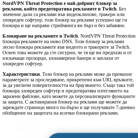
NordVPN Threat Protection е най-добрият блокер за
реклами, който предотвратява рекламите в Twitch
. Без
значение дали са реклами във видеоклипове, тракери или
зловреден софтуер, този блокер на реклами успешно ще ги
блокира и ще направи стрийминга ви бърз и без забавяне.
Блокиране на рекламите в Twitch
. NordVPN Threat Protection
блокира рекламите на ниво DNS. Този блокер за реклами
лесно блокира рекламите във видеото и тракерите за Twitch.
Освен това можете да сте сигурни, че тя ще ви предпази и от
изскачащи прозорци, злонамерени банери и заплахи от
зловреден софтуер.
Характеристики
. Този блокер на реклами може да премахне
параметрите за проследяване, прикрепени към URL връзките,
за да увеличи поверителността на браузването. Също така той
блокира зловреден софтуер и предотвратява изтеглянето на
заразени файлове, като можете да персонализирате функциите
за защита. С активирания блокер на реклами ще можете да
зареждате страници много по-бързо и ще получавате 7-дневно
обобщение на защитата на всички блокирани реклами.