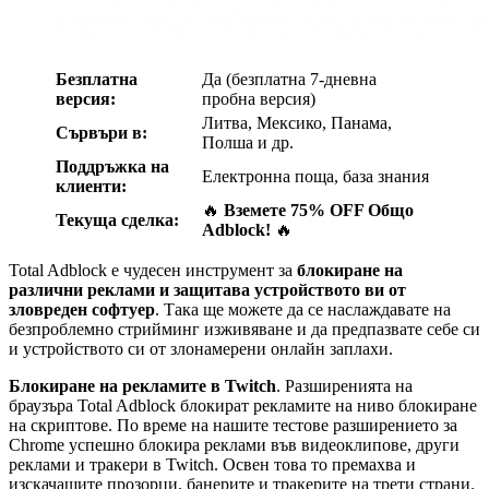
Безплатна
Да (безплатна 7-дневна
версия:
пробна версия)
Литва, Мексико, Панама,
Сървъри в:
Полша и др.
Поддръжка на
Електронна поща, база знания
клиенти:
🔥
Вземете 75% OFF Общо
Текуща сделка:
Adblock!
🔥
Total Adblock е чудесен инструмент за
блокиране на
различни реклами и защитава устройството ви от
зловреден софтуер
. Така ще можете да се наслаждавате на
безпроблемно стрийминг изживяване и да предпазвате себе си
и устройството си от злонамерени онлайн заплахи.
Блокиране на рекламите в Twitch
. Разширенията на
браузъра Total Adblock блокират рекламите на ниво блокиране
на скриптове. По време на нашите тестове разширението за
Chrome успешно блокира реклами във видеоклипове, други
реклами и тракери в Twitch. Освен това то премахва и
изскачащите прозорци, банерите и тракерите на трети страни.