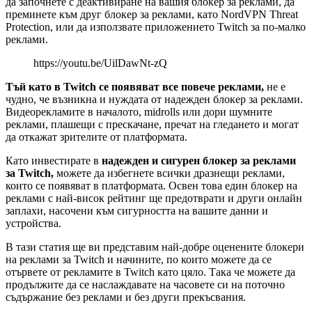
да започнете с деактивиране на вашия блокер за реклами, да
преминете към друг блокер за реклами, като NordVPN Threat
Protection, или да използвате приложението Twitch за по-малко
реклами.
https://youtu.be/UilDawNt-zQ
Тъй като в Twitch се появяват все повече реклами,
не е
чудно, че възникна и нуждата от надежден блокер за реклами.
Видеорекламите в началото, midrolls или дори шумните
реклами, плашещи с прескачане, пречат на гледането и могат
да откажат зрителите от платформата.
Като инвестирате в
надежден и сигурен блокер за реклами
за Twitch,
можете да избегнете всички дразнещи реклами,
които се появяват в платформата. Освен това един блокер на
реклами с най-висок рейтинг ще предотврати и други онлайн
заплахи, насочени към сигурността на вашите данни и
устройства.
В тази статия ще ви представим най-добре оценените блокери
на реклами за Twitch и начините, по които можете да се
отървете от рекламите в Twitch като цяло. Така че можете да
продължите да се наслаждавате на часовете си на поточно
съдържание без реклами и без други прекъсвания.