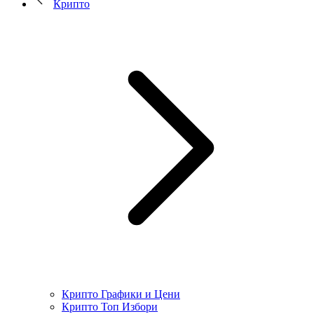
Крипто
Крипто Графики и Цени
Крипто Топ Избори