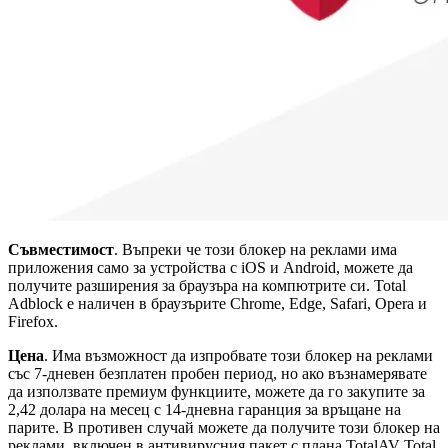
Съвместимост
. Въпреки че този блокер на реклами има
приложения само за устройства с iOS и Android, можете да
получите разширения за браузъра на компютрите си. Total
Adblock е наличен в браузърите Chrome, Edge, Safari, Opera и
Firefox.
Цена
. Има възможност да изпробвате този блокер на реклами
със 7-дневен безплатен пробен период, но ако възнамерявате
да използвате премиум функциите, можете да го закупите за
2,42 долара на месец с 14-дневна гаранция за връщане на
парите. В противен случай можете да получите този блокер на
реклами, включен в антивирусния пакет с плана TotalAV Total