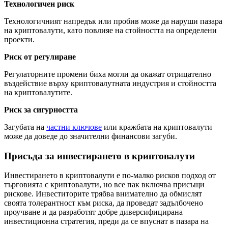
Технологичен риск
Технологичният напредък или пробив може да наруши пазара
на криптовалути, като повлияе на стойността на определени
проекти.
Риск от регулиране
Регулаторните промени биха могли да окажат отрицателно
въздействие върху криптовалутната индустрия и стойността
на криптовалутите.
Риск за сигурността
Загубата на
частни ключове
или кражбата на криптовалути
може да доведе до значителни финансови загуби.
Присъда за инвестирането в криптовалути
Инвестирането в криптовалути е по-малко рисков подход от
търговията с криптовалути, но все пак включва присъщи
рискове. Инвеститорите трябва внимателно да обмислят
своята толерантност към риска, да проведат задълбочено
проучване и да разработят добре диверсифицирана
инвестиционна стратегия, преди да се впуснат в пазара на