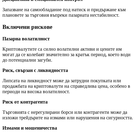
Запазване на самообладание под натиск и придържане към
плановете за търговия въпреки пазарната нестабилност.
Включени рискове
Пазарна волатилност
Криптовалутите са силно волатилни активи и цените им
могат да се колебаят значително за кратък период, което води
до потенциални загуби.
Риск, свързан с ликвидността
Липсата на ликвидност може да затрудни покупката или
продажбата на криптовалути на справедлива цена, особено в
периоди на висока волатилност.
Риск от контрагента
Търговията с нерегулирани борси или контрагенти може да
изложи трейдърите на измами или нарушения на сигурността.
Измами и мошеничества