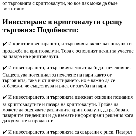
от търговията с криптовалути, но все пак може да бъде
волатилно.
Инвестиране в криптовалути срещу
търговия: Подобности:
✔️ И криптоинвестирането, и търговията включват покупка и
продажба на криптовалути. Това е основният начин за участие
на пазара на криптовалути.
✔️ И инвестирането, и търговията могат да бъдат печеливши.
Съществува потенциал за печелене на пари както от
търговията, така и от инвестирането, но е важно да се
отбележи, че съществува и риск от загуба на пари.
✔️ И инвестирането, и търговията изискват основни познания
за криптовалутите и пазара на криптовалути. Трябва да
можете да оценявате
различните криптовалути, да разбирате
пазарните тенденции и да вземате информирани решения кога
да купувате и продавате.
✔️ И инвестирането, и търговията са свързани с риск. Пазарът