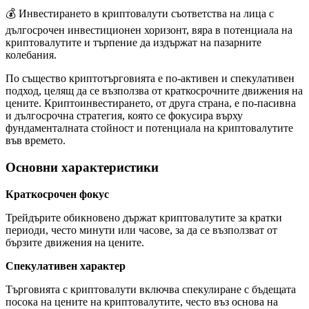
💰 Инвестирането в криптовалути съответства на лица с
дългосрочен инвестиционен хоризонт, вяра в потенциала на
криптовалутите и търпение да издържат на пазарните
колебания.
По същество криптотърговията е по-активен и спекулативен
подход, целящ да се възползва от краткосрочните движения на
цените. Криптоинвестирането, от друга страна, е по-пасивна
и дългосрочна стратегия, която се фокусира върху
фундаменталната стойност и потенциала на криптовалутите
във времето.
Основни характеристики
Краткосрочен фокус
Трейдърите обикновено държат криптовалутите за кратки
периоди, често минути или часове, за да се възползват от
бързите движения на цените.
Спекулативен характер
Търговията с криптовалути включва спекулиране с бъдещата
посока на цените на криптовалутите, често въз основа на