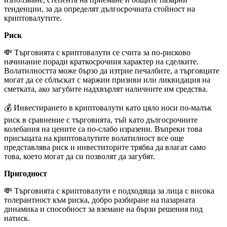
тенденции, за да определят дългосрочната стойност на
криптовалутите.
Риск
💸 Търговията с криптовалути се счита за по-рисково
начинание поради краткосрочния характер на сделките.
Волатилността може бързо да изтрие печалбите, а търговците
могат да се сблъскат с маржин призиви или ликвидация на
сметката, ако загубите надхвърлят наличните им средства.
💰 Инвестирането в криптовалути като цяло носи по-малък
риск в сравнение с търговията, тъй като дългосрочните
колебания на цените са по-слабо изразени. Въпреки това
присъщата на криптовалутите волатилност все още
представлява риск и инвеститорите трябва да влагат само
това, което могат да си позволят да загубят.
Пригодност
💸 Търговията с криптовалути е подходяща за лица с висока
толерантност към риска, добро разбиране на пазарната
динамика и способност за вземане на бързи решения под
натиск.