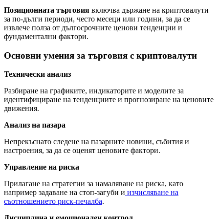
Позиционната търговия
включва държане на криптовалути
за по-дълги периоди, често месеци или години, за да се
извлече полза от дългосрочните ценови тенденции и
фундаментални фактори.
Основни умения за търговия с криптовалути
Технически анализ
Разбиране на графиките, индикаторите и моделите за
идентифициране на тенденциите и прогнозиране на ценовите
движения.
Анализ на пазара
Непрекъснато следене на пазарните новини, събития и
настроения, за да се оценят ценовите фактори.
Управление на риска
Прилагане на стратегии за намаляване на риска, като
например задаване на стоп-загуби и
изчисляване на
съотношението риск-печалба
.
Дисциплина и емоционален контрол