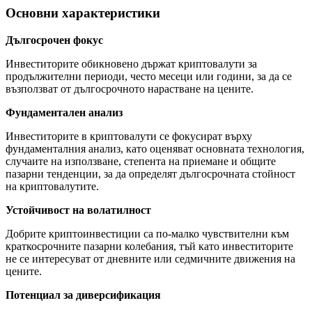
Основни характеристики
Дългосрочен фокус
Инвеститорите обикновено държат криптовалути за
продължителни периоди, често месеци или години, за да се
възползват от дългосрочното нарастване на цените.
Фундаментален анализ
Инвеститорите в криптовалути се фокусират върху
фундаменталния анализ, като оценяват основната технология,
случаите на използване, степента на приемане и общите
пазарни тенденции, за да определят дългосрочната стойност
на криптовалутите.
Устойчивост на волатилност
Добрите криптоинвестиции са по-малко чувствителни към
краткосрочните пазарни колебания, тъй като инвеститорите
не се интересуват от дневните или седмичните движения на
цените.
Потенциал за диверсификация