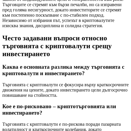
Търговците се стремят към бързи печалби, но са изправени
пред голяма несигурност, докато инвеститорите се стремят
към постепенно поскъпване с по-стабилен подход.
Независимо от избрания път, успехът в криптовалутите
изисква знания, дисциплина и солидна стратегия.
Често задавани въпроси относно
търговията с криптовалути срещу
инвестирането
Каква е основната разлика между търговията с
криптовалути и инвестирането?
Търговията с криптовалути се фокусира върху краткосрочните
движения на цените, докато инвестирането цели дългосрочно
повишаване на стойността.
Кое е по-рисковано – криптотърговията или
инвестирането?
Търговията с криптовалути е по-рискова поради пазарната
волатилност и краткосрочните колебания, докато