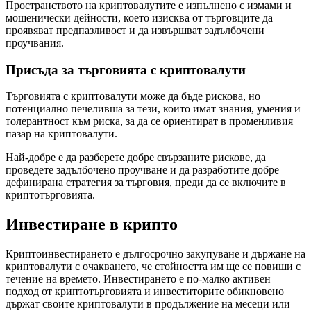
Пространството на криптовалутите е изпълнено с
измами и
мошенически дейности, което изисква от търговците да
проявяват предпазливост и да извършват задълбочени
проучвания.
Присъда за търговията с криптовалути
Търговията с криптовалути може да бъде рискова, но
потенциално печеливша за тези, които имат знания, умения и
толерантност към риска, за да се ориентират в променливия
пазар на криптовалути.
Най-добре е да разберете добре свързаните рискове, да
проведете задълбочено проучване и да разработите добре
дефинирана стратегия за търговия, преди да се включите в
криптотърговията.
Инвестиране в крипто
Криптоинвестирането е дългосрочно закупуване и държане на
криптовалути с очакването, че стойността им ще се повиши с
течение на времето. Инвестирането е по-малко активен
подход от криптотърговията и инвеститорите обикновено
държат своите криптовалути в продължение на месеци или