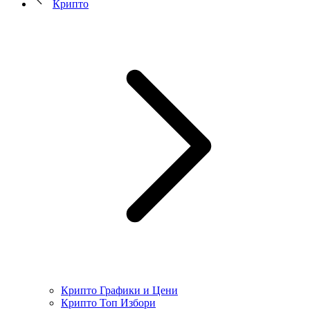
Крипто
Крипто Графики и Цени
Крипто Топ Избори