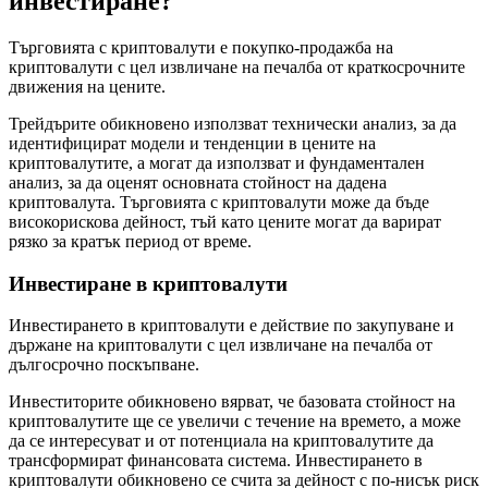
инвестиране?
Търговията с криптовалути е покупко-продажба на
криптовалути с цел извличане на печалба от краткосрочните
движения на цените.
Трейдърите обикновено използват технически анализ, за да
идентифицират модели и тенденции в цените на
криптовалутите, а могат да използват и фундаментален
анализ, за да оценят основната стойност на дадена
криптовалута. Търговията с криптовалути може да бъде
високорискова дейност, тъй като цените могат да варират
рязко за кратък период от време.
Инвестиране в криптовалути
Инвестирането в криптовалути е действие по закупуване и
държане на криптовалути с цел извличане на печалба от
дългосрочно поскъпване.
Инвеститорите обикновено вярват, че базовата стойност на
криптовалутите ще се увеличи с течение на времето, а може
да се интересуват и от потенциала на криптовалутите да
трансформират финансовата система. Инвестирането в
криптовалути обикновено се счита за дейност с по-нисък риск