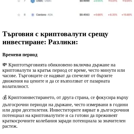
Търговия с криптовалути срещу
инвестиране: Разлики:
Времеви период
💸 Криптотърговията обикновено включва държане на
криптовалути за кратък период от време, често минути или
часове. Търговците се надяват да спечелят от бързите
движения на цените и да се възползват от пазарната
волатилност.
💰 Криптоинвестирането, от друга страна, се фокусира върху
дългосрочни периоди на държане, често измервани в години
или дори десетилетия. Инвеститорите вярват в дългосрочния
потенциал на криптовалутите и са готови да преживеят
краткосрочните колебания заради потенциала за значителен
растеж.