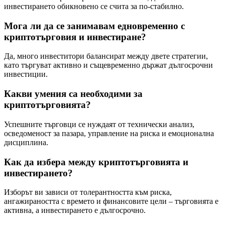
инвестирането обикновено се счита за по-стабилно.
Мога ли да се занимавам едновременно с
криптотърговия и инвестиране?
Да, много инвеститори балансират между двете стратегии,
като търгуват активно и същевременно държат дългосрочни
инвестиции.
Какви умения са необходими за
криптотърговията?
Успешните търговци се нуждаят от технически анализ,
осведоменост за пазара, управление на риска и емоционална
дисциплина.
Как да избера между криптотърговията и
инвестирането?
Изборът ви зависи от толерантността към риска,
ангажираността с времето и финансовите цели – търговията е
активна, а инвестирането е дългосрочно.