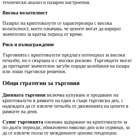
технически анализ и пазарни настроения.
Висока волатилност
Пазарът на криптовалути се характеризира с висока
волатилност, което означава, че цените могат да варират
значително за кратък период от време.
Риск и възнаграждение
Търговията с криптовалути предлага потенциал за високи
печалби, но е свързана и с високи рискове. Търговците могат
да претърпят значителни загуби поради колебания на пазара
или лоши търговски решения.
Общи стратегии за търговия
Дневната търговия
включва купуване и продаване на
криптовалути в рамките на един и същи търговски ден, с
надеждата да се извлече печалба от движенията на цените в
рамките на деня.
Суинг търговията
означава задържане на криптовалути за
по-дълги периоди, обикновено няколко дни или седмици, за
да се извлече полза от междинните ценови тенденции.