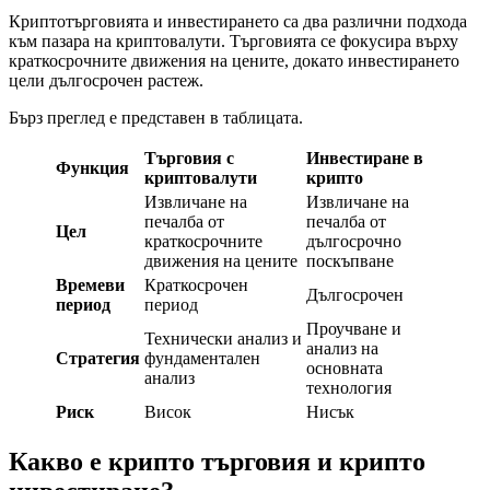
Криптотърговията и инвестирането са два различни подхода
към пазара на криптовалути. Търговията се фокусира върху
краткосрочните движения на цените, докато инвестирането
цели дългосрочен растеж.
Бърз преглед е представен в таблицата.
Търговия с
Инвестиране в
Функция
криптовалути
крипто
Извличане на
Извличане на
печалба от
печалба от
Цел
краткосрочните
дългосрочно
движения на цените
поскъпване
Времеви
Краткосрочен
Дългосрочен
период
период
Проучване и
Технически анализ и
анализ на
Стратегия
фундаментален
основната
анализ
технология
Риск
Висок
Нисък
Какво е крипто търговия и крипто