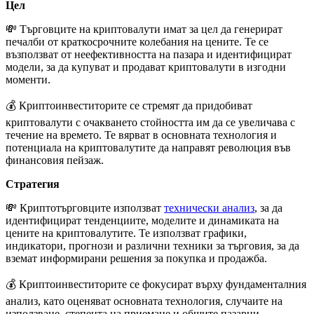
Цел
💸 Търговците на криптовалути имат за цел да генерират
печалби от краткосрочните колебания на цените. Те се
възползват от неефективността на пазара и идентифицират
модели, за да купуват и продават криптовалути в изгодни
моменти.
💰 Криптоинвеститорите се стремят да придобиват
криптовалути с очакването стойността им да се увеличава с
течение на времето. Те вярват в основната технология и
потенциала на криптовалутите да направят революция във
финансовия пейзаж.
Стратегия
💸 Криптотърговците използват
технически анализ
, за да
идентифицират тенденциите, моделите и динамиката на
цените на криптовалутите. Те използват графики,
индикатори, прогнози и различни техники за търговия, за да
вземат информирани решения за покупка и продажба.
💰 Криптоинвеститорите се фокусират върху фундаменталния
анализ, като оценяват основната технология, случаите на
използване, степента на приемане и общите пазарни