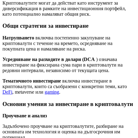
Криптовалутите могат да действат като инструмент за
диверсификация в рамките на инвестиционния портфейл,
като потенциално намаляват общия риск.
Общи стратегии за инвестиране
Натрупването
включва постепенно закупуване на
криптовалути с течение на времето, осредняване на
покупната цена и намаляване на риска.
Усредняване на разходите в долари (DCA
) означава
инвестиране на фиксирана сума пари в криптовалути на
редовни интервали, независимо от текущата цена.
Тематичното инвестиране
включва инвестиране в
криптовалути, които са съобразени с конкретни теми, като
DeFi
, metaverse или
gaming
.
Основни умения за инвестиране в криптовалути
Проучване и анализ
Задълбочено проучване на криптовалутите, разбиране на
основната им технология и оценка на дългосрочния им
потенциал.