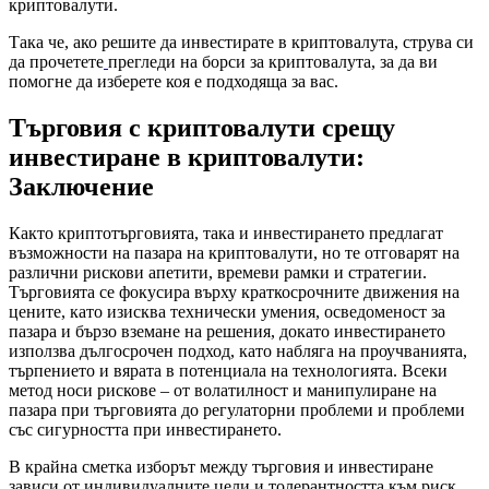
криптовалути.
Така че, ако решите да инвестирате в криптовалута, струва си
да прочетете
прегледи на борси за криптовалута, за да ви
помогне да изберете коя е подходяща за вас.
Търговия с криптовалути срещу
инвестиране в криптовалути:
Заключение
Както криптотърговията, така и инвестирането предлагат
възможности на пазара на криптовалути, но те отговарят на
различни рискови апетити, времеви рамки и стратегии.
Търговията се фокусира върху краткосрочните движения на
цените, като изисква технически умения, осведоменост за
пазара и бързо вземане на решения, докато инвестирането
използва дългосрочен подход, като набляга на проучванията,
търпението и вярата в потенциала на технологията. Всеки
метод носи рискове – от волатилност и манипулиране на
пазара при търговията до регулаторни проблеми и проблеми
със сигурността при инвестирането.
В крайна сметка изборът между търговия и инвестиране
зависи от индивидуалните цели и толерантността към риск.