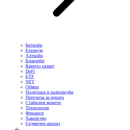
Биткойн
Етериум
Алткойн
Блокчейн
Крипто хазарт
DeFi
ETF
NFT
Обмен
Политики и разпоредби
Прогноза за цената
Стабилни монети
Технология
Финанси
Хакерство
Седмичен анализ