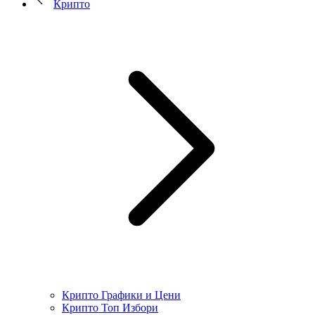
Крипто
Крипто Графики и Цени
Крипто Топ Избори