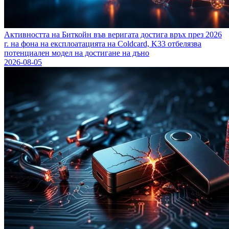
Активността на Биткойн във веригата достига връх през 2026
г. на фона на експлоатацията на Coldcard, K33 отбелязва
потенциален модел на достигане на дъно
2026-08-05