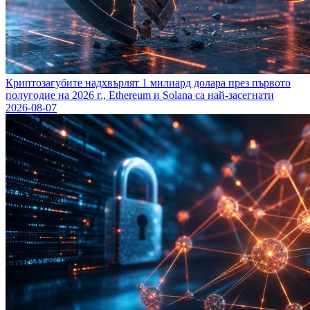
Криптозагубите надхвърлят 1 милиард долара през първото
полугодие на 2026 г., Ethereum и Solana са най-засегнати
2026-08-07