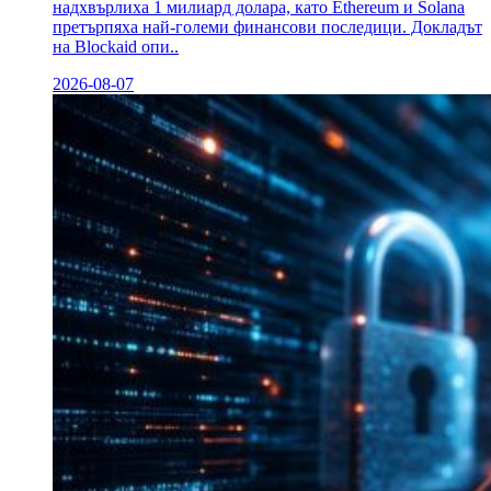
надхвърлиха 1 милиард долара, като Ethereum и Solana
претърпяха най-големи финансови последици. Докладът
на Blockaid опи..
2026-08-07