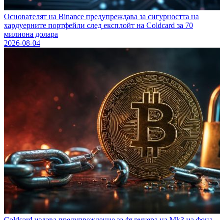
Основателят на Binance предупреждава за сигурността на
хардуерните портфейли след експлойт на Coldcard за 70
милиона долара
2026-08-04
Coldcard издава предупреждение за фърмуера на Mk3 на фона