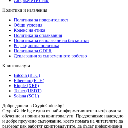
Свържете се с нас
Политики и изявления
Политика за поверителност
Общи условия
Кодекс на етика
Политика за оплаквания
Политика за използване на бисквитки
Редакционна политика
Политика за GDPR
Декларация за съвременното робство
Криптовалута
Bitcoin (BTC)
Ethereum (ETH)
Ripple (XRP)
Tether (USDT)
Solana (SOL)
Добре дошли в CryptoGuide.bg!
CryptoGuide.bg е една от най-информативните платформи за
обучение и новини за криптовалути. Предоставяме надеждно
и добре проучено съдържание, което помага на читателите да
разберат как работят криптовалутите, да бъдат информирани