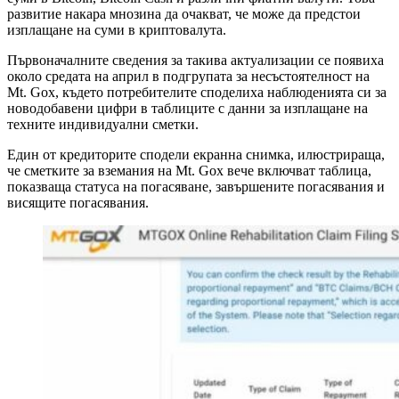
развитие накара мнозина да очакват, че може да предстои
изплащане на суми в криптовалута.
Първоначалните сведения за такива актуализации се появиха
около средата на април в подгрупата за несъстоятелност на
Mt. Gox, където потребителите споделиха наблюденията си за
новодобавени цифри в таблиците с данни за изплащане на
техните индивидуални сметки.
Един от кредиторите сподели екранна снимка, илюстрираща,
че сметките за вземания на Mt. Gox вече включват таблица,
показваща статуса на погасяване, завършените погасявания и
висящите погасявания.