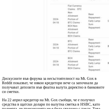
Дискусиите във форума за несъстоятелност на Mt. Gox в
Reddit показват, че някои кредитори вече са започнали да
получават депозити във фиатна валута директно в банковите
си сметки.
На 22 април кредитор на Mt. Gox съобщи, че е получил
средства в щатски долари по валутна сметка в HSBC, като
подчерта, че транзакцията не е била свързана с такси. Това