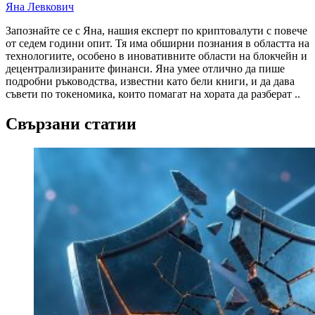
Яна Левкович
Запознайте се с Яна, нашия експерт по криптовалути с повече
от седем години опит. Тя има обширни познания в областта на
технологиите, особено в иновативните области на блокчейн и
децентрализираните финанси. Яна умее отлично да пише
подробни ръководства, известни като бели книги, и да дава
съвети по токеномика, които помагат на хората да разберат ..
Свързани статии