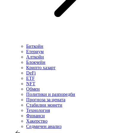
Биткойн
Етериум
Алткойн
Блокчейн
Крипто хазарт
DeFi
ETF
NFT
Обмен
Политики и разпоредби
Прогноза за цената
Стабилни монети
Технология
Финанси
Хакерство
Седмичен анализ