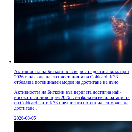
Активността на Биткойн във веригата достига връх през
2026 г. на фона на експлоатацията на Coldcard, K33
отбелязва потенциален модел на достигане на дъно
Активността на Биткойн във веригата достигна най-
високото си ниво през 2026 г. на фона на експлоатацията
на Coldcard, като K33 предполага потенциален модел на
достигане..
2026-08-05