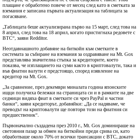
плащане е обработено повече от месец след като в сметката за
вземания е записана първата актуализация на таблицата за
погасяване.
„Таблицата беше актуализирана първо на 15 март, след това на
8 април, след това на 18 април, когато пристигнаха редовете с
BTC“, заяви Redditor.
Неотдавнашното добавяне на биткойн към сметките в
системата за събиране на вземания за оздравяване на Mt. Gox
представлява значителна стъпка за кредиторите, което
показва, че изплащането на суми както в криптовалути, така и
във фиатни валути е предстоящо, според изявление на
кредитор на Mt. Gox.
„За сравнение, през декември миналата година японските
ищци получиха бележки на страницата си и в рамките на две
седмици видяха фиат в сметките си чрез PayPal и частни
банки“, заяви кредиторът, добавяйки: „Да се надяваме, че
преводът на криптовалути ще повтори този на фиатния си
предшественик“.
Първоначално създадена през 2010 г., Mt. Gox доминираше на
световния пазар за обмен на биткойни преди срива си, като
обработваше около 70% от всички трансакции с BTC, докато