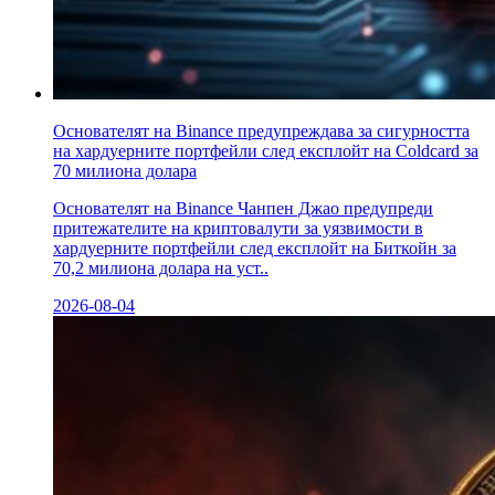
Основателят на Binance предупреждава за сигурността
на хардуерните портфейли след експлойт на Coldcard за
70 милиона долара
Основателят на Binance Чанпен Джао предупреди
притежателите на криптовалути за уязвимости в
хардуерните портфейли след експлойт на Биткойн за
70,2 милиона долара на уст..
2026-08-04