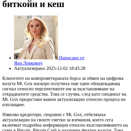
биткойн и кеш
Написано от
Яна Левкович
Актуализирано
2025-12-02 18:45:28
Клиентите на компрометираната борса за обмен на цифрова
валута Mt. Gox наскоро получиха още един обнадеждаващ
сигнал относно перспективите им за възстановяване на
откраднатите средства. Това се случва, след като синдикът на
Mt. Gox предостави важни актуализации относно процеса на
изплащане.
Няколко кредитори, свързани с Mt. Gox, отбелязаха
актуализации на своите сметки за вземания, които сега
включват подробна информация относно възстановяването на
суми в Bitcoin, Bitcoin Cash и различни фиатни валути. Това