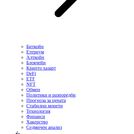
Биткойн
Етериум
Алткойн
Блокчейн
Крипто хазарт
DeFi
ETF
NFT
Обмен
Политики и разпоредби
Прогноза за цената
Стабилни монети
Технология
Финанси
Хакерство
Седмичен анализ