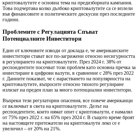
криптовалутите е основна тема на предизборната кампания.
Това подчертава колко дълбоко криптовалутите са се вплели
във финансовите и политическите дискусии през последните
години.
Проблемите с Регулацията Спъват
Потенциалните Инвеститори
Един от ключовите изводи от доклада е, че американските
инвеститори стават все по-загрижени относно несигурността
в регулирането на криптовалутите. През 2024 г. 38% от
респондентите посочват този проблем като основна пречка за
инвестиране в цифрови валути, в сравнение с 28% през 2022
г. Данните показват, че с нарастването на популярността на
криптовалутите, въпросите относно тяхното регулиране
излизат на преден план за много потенциални инвеститори.
Въпреки тези регулаторни опасения, все повече американци
се включват в света на криптовалутите. Делът на
респондентите, които нямат опит с криптовалути, е намалял
от 75% през 2022 г. на 65% през 2024 г. В същото време броят
на настоящите притежатели на криптовалути леко се е
увеличил – от 20% на 21%.