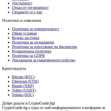
Достъпност
Отказ от отговорност
Свържете се с нас
Политики и изявления
Политика за поверителност
Общи условия
Кодекс на етика
Политика за оплаквания
Политика за използване на бисквитки
Редакционна политика
Политика за GDPR
Декларация за съвременното робство
Криптовалута
Bitcoin (BTC)
Ethereum (ETH)
Ripple (XRP)
Tether (USDT)
Solana (SOL)
Добре дошли в CryptoGuide.bg!
CryptoGuide.bg е една от най-информативните платформи за