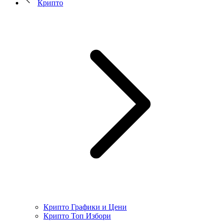
Крипто
Крипто Графики и Цени
Крипто Топ Избори