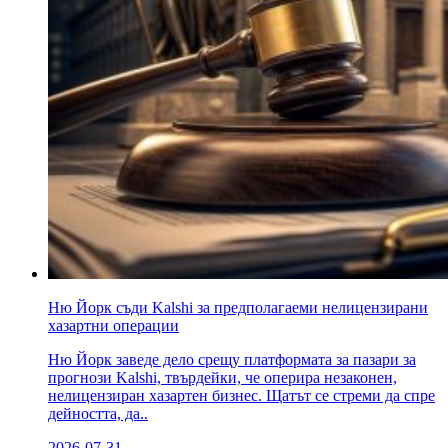
Ню Йорк съди Kalshi за предполагаеми нелицензирани
хазартни операции
Ню Йорк заведе дело срещу платформата за пазари за
прогнози Kalshi, твърдейки, че оперира незаконен,
нелицензиран хазартен бизнес. Щатът се стреми да спре
дейността, да..
2026-07-31