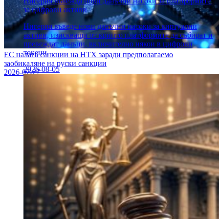
Нигерия въвежда нови данъчни насоки за платформите
за цифрови активи
Нигерия въведе нови данъчни насоки за виртуални
активи, изискващи от крипто платформите да събират и
превеждат данъци, включително някои в цифрови
токени.
ЕС налага санкции на HTX заради предполагаемо
заобикаляне на руски санкции
2026-08-05
2026-07-27