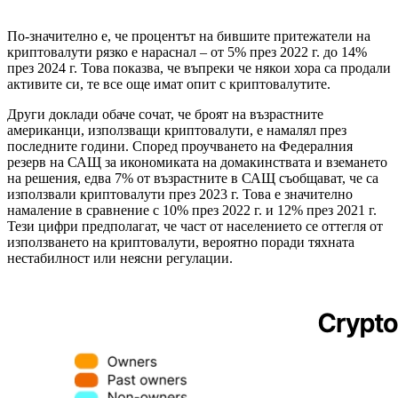
По-значително е, че процентът на бившите притежатели на
криптовалути рязко е нараснал – от 5% през 2022 г. до 14%
през 2024 г. Това показва, че въпреки че някои хора са продали
активите си, те все още имат опит с криптовалутите.
Други доклади обаче сочат, че броят на възрастните
американци, използващи криптовалути, е намалял през
последните години. Според проучването на Федералния
резерв на САЩ за икономиката на домакинствата и вземането
на решения, едва 7% от възрастните в САЩ съобщават, че са
използвали криптовалути през 2023 г. Това е значително
намаление в сравнение с 10% през 2022 г. и 12% през 2021 г.
Тези цифри предполагат, че част от населението се оттегля от
използването на криптовалути, вероятно поради тяхната
нестабилност или неясни регулации.