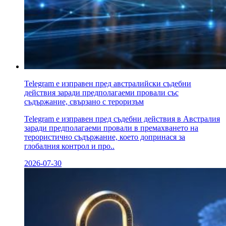
Telegram е изправен пред австралийски съдебни
действия заради предполагаеми провали със
съдържание, свързано с тероризъм
Telegram е изправен пред съдебни действия в Австралия
заради предполагаеми провали в премахването на
терористично съдържание, което допринася за
глобалния контрол и про..
2026-07-30