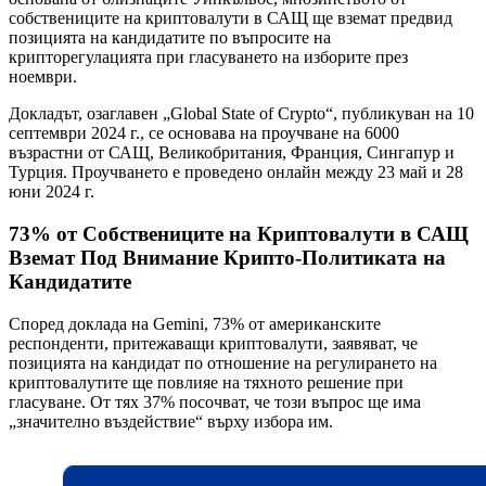
собствениците на криптовалути в САЩ ще вземат предвид
позицията на кандидатите по въпросите на
крипторегулацията при гласуването на изборите през
ноември.
Докладът, озаглавен „Global State of Crypto“, публикуван на 10
септември 2024 г., се основава на проучване на 6000
възрастни от САЩ, Великобритания, Франция, Сингапур и
Турция. Проучването е проведено онлайн между 23 май и 28
юни 2024 г.
73% от Собствениците на Криптовалути в САЩ
Вземат Под Внимание Крипто-Политиката на
Кандидатите
Според доклада на Gemini, 73% от американските
респонденти, притежаващи криптовалути, заявяват, че
позицията на кандидат по отношение на регулирането на
криптовалутите ще повлияе на тяхното решение при
гласуване. От тях 37% посочват, че този въпрос ще има
„значително въздействие“ върху избора им.