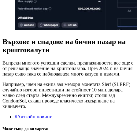
Върхове и спадове на бичия пазар на
криптовалути
Въпреки многото успешни сделки, предпазливостта все още е
от решаващо значение на криптопазара. През 2024 г. на бичия
пазар също така се наблюдаваха много казуси и измами.
Например, член на екипа зад мемори монетата Slerf (SLERF)
случайно изгори инвестиции на стойност 10 млн. долара
малко след старта. Междувременно екипът, стоящ зад
CondomSol, сякаш проведе класическо издърпване на
килимчето.
#Алткойн новини
Може също да ви хареса: