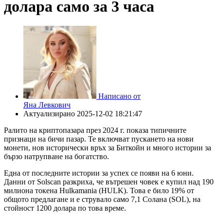
долара само за 3 часа
Написано от
Яна Левкович
Актуализирано
2025-12-02 18:21:47
Ралито на криптопазара през 2024 г. показа типичните
признаци на бичи пазар. Те включват пускането на нови
монети, нов исторически връх за Биткойн и много истории за
бързо натрупване на богатство.
Една от последните истории за успех се появи на 6 юни.
Данни от Solscan разкриха, че вътрешен човек е купил над 190
милиона токена Hulkamania (HULK). Това е било 19% от
общото предлагане и е струвало само 7,1 Солана (SOL), на
стойност 1200 долара по това време.