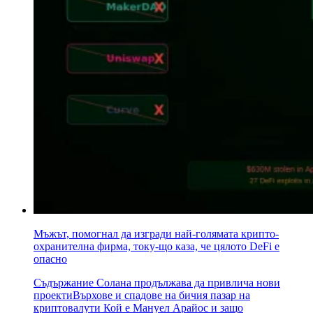
Мъжът, помогнал да изгради най-голямата крипто-
охранителна фирма, току-що каза, че цялото DeFi е
опасно
Съдържание Солана продължава да привлича нови
проектиВърхове и спадове на бичия пазар на
криптовалути Кой е Мануел Арайос и защо