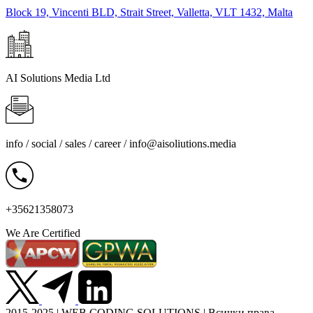
Block 19, Vincenti BLD, Strait Street, Valletta, VLT 1432, Malta
AI Solutions Media Ltd
info / social / sales / career /
info@aisoliutions.media
+35621358073
We Are Certified
2015-2025 | WEB CODING SOLUTIONS | Всички права