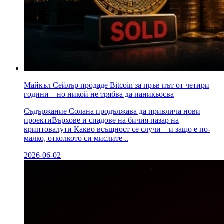
Майкъл Сейлър продаде Bitcoin за пръв път от четири
години – но никой не трябва да паникьосва
Съдържание Солана продължава да привлича нови
проектиВърхове и спадове на бичия пазар на
криптовалути Какво всъщност се случи – и защо е по-
малко, отколкото си мислите ..
2026-06-02