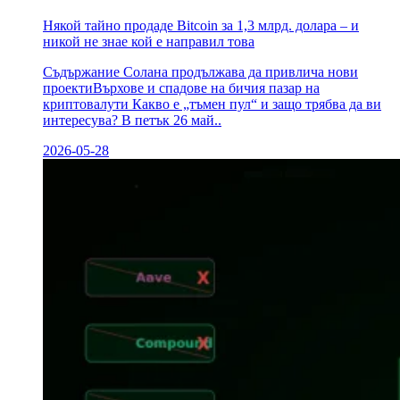
Някой тайно продаде Bitcoin за 1,3 млрд. долара – и
никой не знае кой е направил това
Съдържание Солана продължава да привлича нови
проектиВърхове и спадове на бичия пазар на
криптовалути Какво е „тъмен пул“ и защо трябва да ви
интересува? В петък 26 май..
2026-05-28