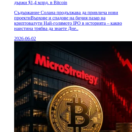
държи $1,4 млрд. в Bitcoin
Съдържание Солана продължава да привлича нови
проектиВърхове и спадове на бичия пазар на
криптовалути Най-голямото IPO в историята – какво
наистина трябва да знаете Дне..
2026-06-02