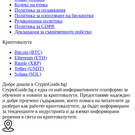
Кодекс на етика
Политика за оплаквания
Политика за използване на бисквитки
Редакционна политика
Политика за GDPR
Декларация за съвременното робство
Криптовалута
Bitcoin (BTC)
Ethereum (ETH)
Ripple (XRP)
Tether (USDT)
Solana (SOL)
Добре дошли в CryptoGuide.bg!
CryptoGuide.bg е една от най-информативните платформи за
обучение и новини за криптовалути. Предоставяме надеждно
и добре проучено съдържание, което помага на читателите да
разберат как работят криптовалутите, да бъдат информирани
за тенденциите в индустрията и да вземат информирани
решения в света на криптовалутите.