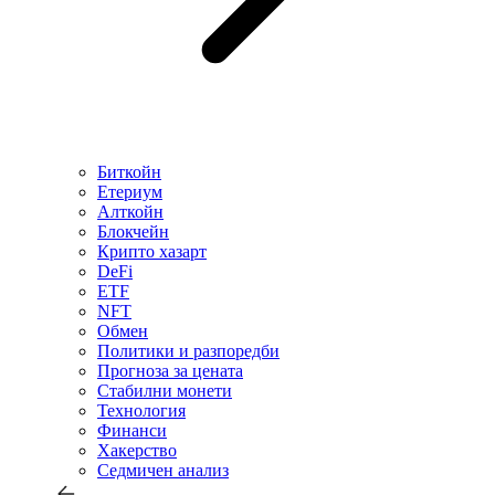
Биткойн
Етериум
Алткойн
Блокчейн
Крипто хазарт
DeFi
ETF
NFT
Обмен
Политики и разпоредби
Прогноза за цената
Стабилни монети
Технология
Финанси
Хакерство
Седмичен анализ