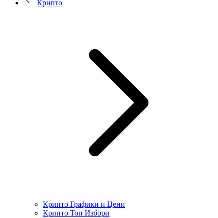
Крипто
Крипто Графики и Цени
Крипто Топ Избори