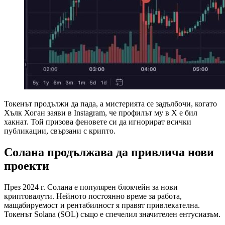
Токенът продължи да пада, а мистерията се задълбочи, когато
Хълк Хоган заяви в Instagram, че профилът му в X е бил
хакнат. Той призова феновете си да игнорират всички
публикации, свързани с крипто.
Солана продължава да привлича нови
проекти
През 2024 г. Солана е популярен блокчейн за нови
криптовалути. Нейното постоянно време за работа,
мащабируемост и рентабилност я правят привлекателна.
Токенът Solana (SOL) също е спечелил значителен ентусиазъм.