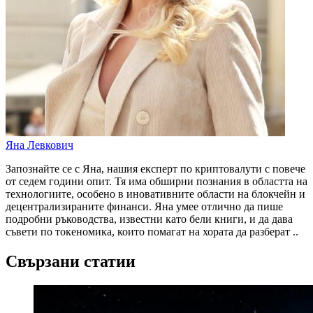
Яна Левкович
Запознайте се с Яна, нашия експерт по криптовалути с повече
от седем години опит. Тя има обширни познания в областта на
технологиите, особено в иновативните области на блокчейн и
децентрализираните финанси. Яна умее отлично да пише
подробни ръководства, известни като бели книги, и да дава
съвети по токеномика, които помагат на хората да разберат ..
Свързани статии