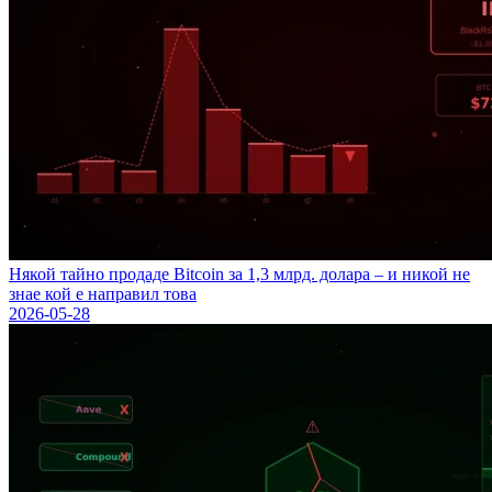
Някой тайно продаде Bitcoin за 1,3 млрд. долара – и никой не
знае кой е направил това
2026-05-28