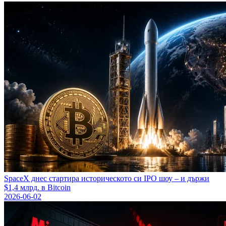
SpaceX днес стартира историческото си IPO шоу – и държи
$1,4 млрд. в Bitcoin
2026-06-02