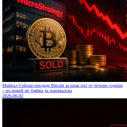
Майкъл Сейлър продаде Bitcoin за пръв път от четири години
– но никой не трябва да паникьосва
2026-06-02