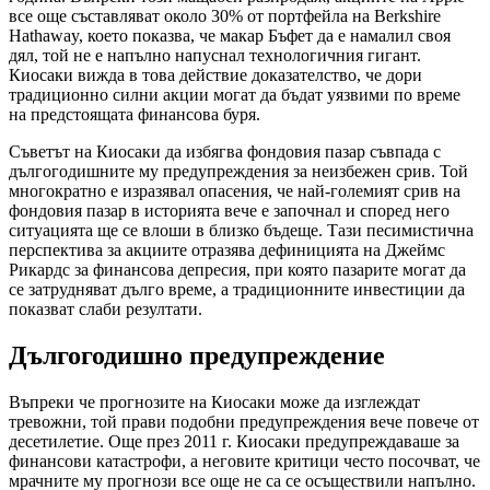
все още съставляват около 30% от портфейла на Berkshire
Hathaway, което показва, че макар Бъфет да е намалил своя
дял, той не е напълно напуснал технологичния гигант.
Киосаки вижда в това действие доказателство, че дори
традиционно силни акции могат да бъдат уязвими по време
на предстоящата финансова буря.
Съветът на Киосаки да избягва фондовия пазар съвпада с
дългогодишните му предупреждения за неизбежен срив. Той
многократно е изразявал опасения, че най-големият срив на
фондовия пазар в историята вече е започнал и според него
ситуацията ще се влоши в близко бъдеще. Тази песимистична
перспектива за акциите отразява дефиницията на Джеймс
Рикардс за финансова депресия, при която пазарите могат да
се затрудняват дълго време, а традиционните инвестиции да
показват слаби резултати.
Дългогодишно предупреждение
Въпреки че прогнозите на Киосаки може да изглеждат
тревожни, той прави подобни предупреждения вече повече от
десетилетие. Още през 2011 г. Киосаки предупреждаваше за
финансови катастрофи, а неговите критици често посочват, че
мрачните му прогнози все още не са се осъществили напълно.