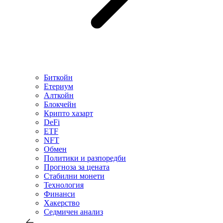
Биткойн
Етериум
Алткойн
Блокчейн
Крипто хазарт
DeFi
ETF
NFT
Обмен
Политики и разпоредби
Прогноза за цената
Стабилни монети
Технология
Финанси
Хакерство
Седмичен анализ