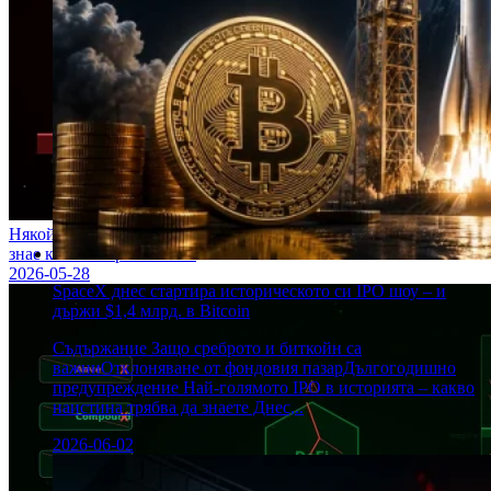
Някой тайно продаде Bitcoin за 1,3 млрд. долара – и никой не
знае кой е направил това
2026-05-28
SpaceX днес стартира историческото си IPO шоу – и
държи $1,4 млрд. в Bitcoin
Съдържание Защо среброто и биткойн са
важниОтклоняване от фондовия пазарДългогодишно
предупреждение Най-голямото IPO в историята – какво
наистина трябва да знаете Днес,..
2026-06-02