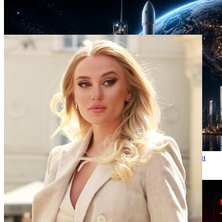
SpaceX днес стартира историческото си IPO шоу – и държи
$1,4 млрд. в Bitcoin
2026-06-02