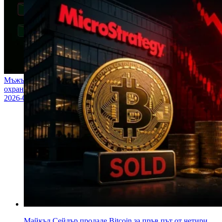
Мъжът, помогнал да изгради най-голямата крипто-
охранителна фирма, току-що каза, че цялото DeFi е опасно
2026-05-28
Майкъл Сейлър продаде Bitcoin за пръв път от четири