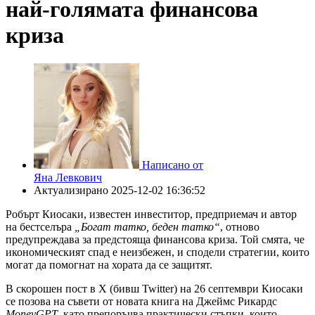
най-голямата финансова
криза
Написано от
Яна Левкович
Актуализирано
2025-12-02 16:36:52
Робърт Киосаки, известен инвеститор, предприемач и автор
на бестселъра
„Богат татко, беден татко“
, отново
предупреждава за предстояща финансова криза. Той смята, че
икономическият спад е неизбежен, и сподели стратегии, които
могат да помогнат на хората да се защитят.
В скорошен пост в X (бивш Twitter) на 26 септември Киосаки
се позова на съвети от новата книга на Джеймс Рикардс
MoneyGPT
, като препоръчва практически стъпки, които