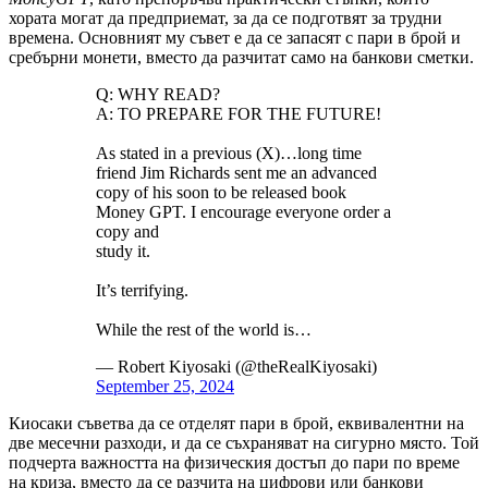
хората могат да предприемат, за да се подготвят за трудни
времена. Основният му съвет е да се запасят с пари в брой и
сребърни монети, вместо да разчитат само на банкови сметки.
Q: WHY READ?
A: TO PREPARE FOR THE FUTURE!
As stated in a previous (X)…long time
friend Jim Richards sent me an advanced
copy of his soon to be released book
Money GPT. I encourage everyone order a
copy and
study it.
It’s terrifying.
While the rest of the world is…
— Robert Kiyosaki (@theRealKiyosaki)
September 25, 2024
Киосаки съветва да се отделят пари в брой, еквивалентни на
две месечни разходи, и да се съхраняват на сигурно място. Той
подчерта важността на физическия достъп до пари по време
на криза, вместо да се разчита на цифрови или банкови