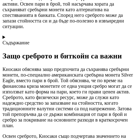
активи. Освен пари в брой, той насърчава хората да
съхраняват сребърни монети като алтернатива на
спестяванията в банката. Според него среброто може да
запази стойността си и да бъде по-полезно в извънредни
ситуации.
Съдържание
Защо среброто и биткойн са важни
Киосаки обяснява защо предпочита да съхранява сребърни
монети, по-специално американската сребърна монета Silver
Eagle, вместо пари в брой. Той обяснява, че по време на
финансова криза монетите от една унция сребро могат да се
използват като форма на пари, което ги прави ценен актив.
Среброто, като физически ресурс, може да служи като
надеждно средство за запазване на стойността, когато
традиционните валутни системи са под напрежение. Затова
той препоръчва да се държи комбинация от пари в брой и
сребро за покриване на основните разходи в краткосрочен
план.
Освен среброто, Киосаки също подчертава значението на