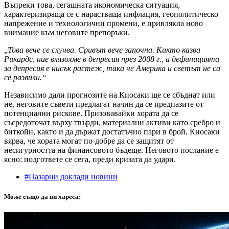
Въпреки това, сегашната икономическа ситуация,
характеризираща се с нарастваща инфлация, геополитическо
напрежение и технологични промени, е привлякла ново
внимание към неговите препоръки.
„Това вече се случва. Сривът вече започна. Както казва
Рикардс, ние влязохме в депресия през 2008 г., а дефиницията
за депресия е нисък растеж, така че Америка и светът не са
се развили.“
Независимо дали прогнозите на Киосаки ще се сбъднат или
не, неговите съвети предлагат начин да се предпазите от
потенциални рискове. Призовавайки хората да се
съсредоточат върху твърди, материални активи като сребро и
биткойн, както и да държат достатъчно пари в брой, Киосаки
вярва, че хората могат по-добре да се защитят от
несигурността на финансовото бъдеще. Неговото послание е
ясно: подгответе се сега, преди кризата да удари.
#Пазарни доклади новини
Може също да ви хареса: