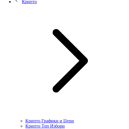
Крипто
Крипто Графики и Цени
Крипто Топ Избори