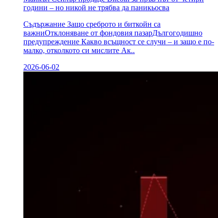
години – но никой не трябва да паникьосва
Съдържание Защо среброто и биткойн са
важниОтклоняване от фондовия пазарДългогодишно
предупреждение Какво всъщност се случи – и защо е по-
малко, отколкото си мислите Ак..
2026-06-02