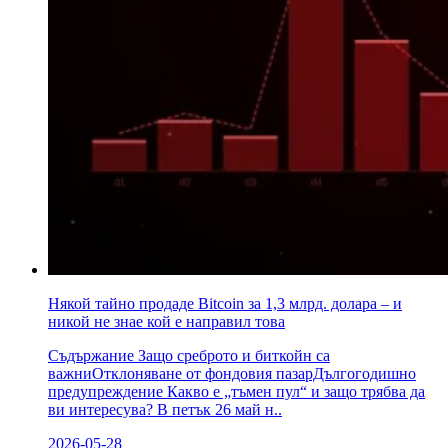
Някой тайно продаде Bitcoin за 1,3 млрд. долара – и
никой не знае кой е направил това
Съдържание Защо среброто и биткойн са
важниОтклоняване от фондовия пазарДългогодишно
предупреждение Какво е „тъмен пул“ и защо трябва да
ви интересува? В петък 26 май н..
2026-05-28