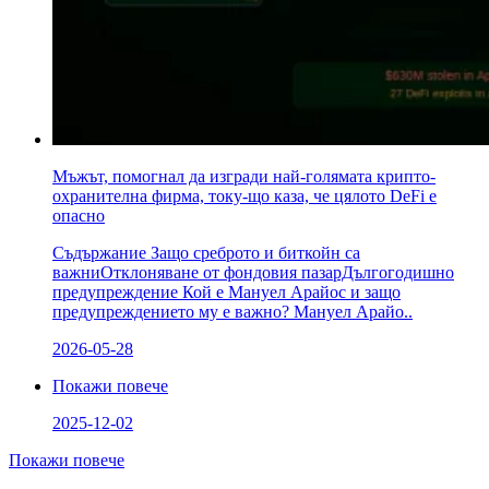
Мъжът, помогнал да изгради най-голямата крипто-
охранителна фирма, току-що каза, че цялото DeFi е
опасно
Съдържание Защо среброто и биткойн са
важниОтклоняване от фондовия пазарДългогодишно
предупреждение Кой е Мануел Арайос и защо
предупреждението му е важно? Мануел Арайо..
2026-05-28
Покажи повече
2025-12-02
Покажи повече