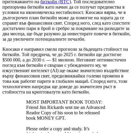
притежаването на
биткойн (BTC)
. Той последователно
препоръчва биткойн като начин да се получат предимства в
условия на икономическа нестабилност. Киосаки вярва, че в
дългосрочен план биткойн може да помогне на хората да се
справят във финансовия свят. Според него, след като спестите
достатъчно пари в брой и сребро за покриване на разходите за
два месеца, ще бъде разумно да инвестирате повече в биткойн,
за да увеличите потенциалните печалби.
Киосаки е направил смели прогнози за бъдещата стойност на
биткойн. Той предрича, че до 2025 г. биткойн ще достигне
$500 000, а до 2030 г. — $1 милион. Неговият оптимистичен
поглед към биткойн е свързан с убеждението му, че
изкуственият интелект (AI) ще окаже значително въздействие
върху финансовия свят, предизвиквайки големи промени в
това как работят парите в глобален мащаб. Според него, този
технологичен напредък ще доведе до значителен ръст в
стойността на криптовалути като биткойн.
MOST IMPORTANT BOOK TODAY:
Friend Jim Rickards sent me an Advanced
Reador Copy of his soon to be released
book MONEY GPT.
Plesse order a copy and study. It’s