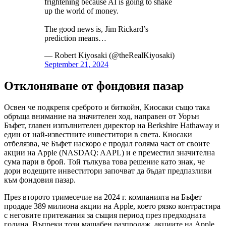
frightening because AI is going to shake
up the world of money.
The good news is, Jim Rickard’s
prediction means…
— Robert Kiyosaki (@theRealKiyosaki)
September 21, 2024
Отклоняване от фондовия пазар
Освен че подкрепя среброто и биткойн, Киосаки също така
обръща внимание на значителен ход, направен от Уорън
Бъфет, главен изпълнителен директор на Berkshire Hathaway и
един от най-известните инвеститори в света. Киосаки
отбелязва, че Бъфет наскоро е продал голяма част от своите
акции на Apple (NASDAQ: AAPL) и е преместил значителна
сума пари в брой. Той тълкува това решение като знак, че
дори водещите инвеститори започват да бъдат предпазливи
към фондовия пазар.
През второто тримесечие на 2024 г. компанията на Бъфет
продаде 389 милиона акции на Apple, което рязко контрастира
с неговите притежания за същия период през предходната
година. Въпреки този мащабен разпродаж, акциите на Apple