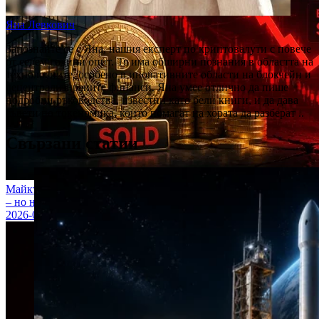
Яна Левкович
Запознайте се с Яна, нашия експерт по криптовалути с повече
от седем години опит. Тя има обширни познания в областта на
технологиите, особено в иновативните области на блокчейн и
децентрализираните финанси. Яна умее отлично да пише
подробни ръководства, известни като бели книги, и да дава
съвети по токеномика, които помагат на хората да разберат ..
Свързани статии
Майкъл Сейлър продаде Bitcoin за пръв път от четири години
– но никой не трябва да паникьосва
2026-06-02