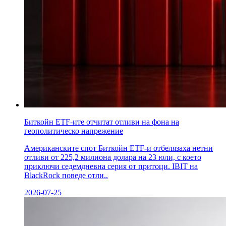
Биткойн ETF-ите отчитат отливи на фона на
геополитическо напрежение
Американските спот Биткойн ETF-и отбелязаха нетни
отливи от 225,2 милиона долара на 23 юли, с което
приключи седемдневна серия от притоци. IBIT на
BlackRock поведе отли..
2026-07-25