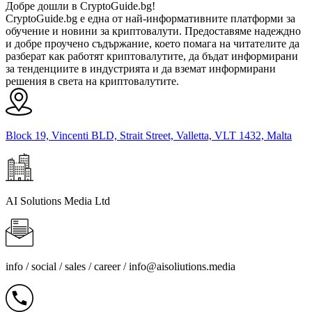
Добре дошли в CryptoGuide.bg!
CryptoGuide.bg е една от най-информативните платформи за
обучение и новини за криптовалути. Предоставяме надеждно
и добре проучено съдържание, което помага на читателите да
разберат как работят криптовалутите, да бъдат информирани
за тенденциите в индустрията и да вземат информирани
решения в света на криптовалутите.
Block 19, Vincenti BLD, Strait Street, Valletta, VLT 1432, Malta
AI Solutions Media Ltd
info / social / sales / career /
info@aisoliutions.media