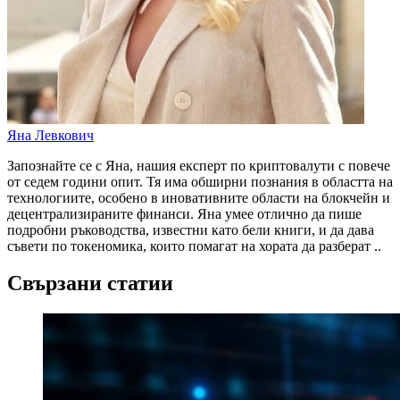
Яна Левкович
Запознайте се с Яна, нашия експерт по криптовалути с повече
от седем години опит. Тя има обширни познания в областта на
технологиите, особено в иновативните области на блокчейн и
децентрализираните финанси. Яна умее отлично да пише
подробни ръководства, известни като бели книги, и да дава
съвети по токеномика, които помагат на хората да разберат ..
Свързани статии