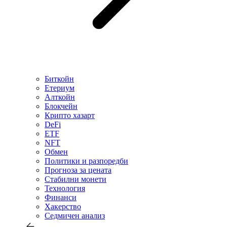
Биткойн
Етериум
Алткойн
Блокчейн
Крипто хазарт
DeFi
ETF
NFT
Обмен
Политики и разпоредби
Прогноза за цената
Стабилни монети
Технология
Финанси
Хакерство
Седмичен анализ