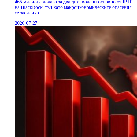
465 милиона долара за два дни, водени основно от IBIT
на BlackRock, тъй като макроикономическите опасения
се засилиха...
2026-07-27