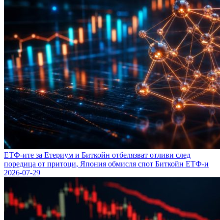
ЕТФ-ите за Етериум и Биткойн отбелязват отливи след
поредица от притоци, Япония обмисля спот Биткойн ЕТФ-и
2026-07-29