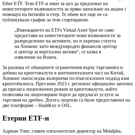
Ether ETF. Тези ETF-и имат за цел да предложат на
инвеститорите възможността за пряко записване на акции с
помощта на биткойн и етер. Те обаче все още не са
публикували график за тези стартирания.
„Въвеждането на ETFs Virtual Asset Spot не само
предоставя на инвеститорите нови възможности за
разпределение на активите, но и укрепва статута
на Хонконг като международен финансов център
и център за виртуални активи“, се казва в
изявление на Bosera.
За разлика от обширните ограничения върху търговията и
добива на криптовалути в континенталната част на Китай,
Хонконг напоследък възприема по-благосклонен подход към
криптобизнеса. През юни 2023 г. регионът официално започна
да прилага лицензионен режим за криптовалути, който
позволява на лицензирани борси да предлагат услуги за
търговия на дребно. Досега лицензи са били предоставени на
две платформи – HashKey и OSL.
Етерни ETF-и
Адриан Уанг, главен изпълнителен директор на Metalpha,