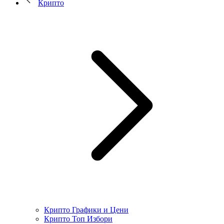
Крипто
Крипто Графики и Цени
Крипто Топ Избори