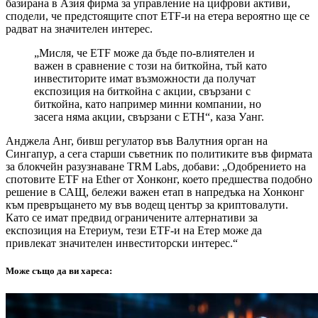
базирана в Азия фирма за управление на цифрови активи,
сподели, че предстоящите спот ETF-и на етера вероятно ще се
радват на значителен интерес.
„Мисля, че ETF може да бъде по-влиятелен и
важен в сравнение с този на биткойна, тъй като
инвеститорите имат възможности да получат
експозиция на биткойна с акции, свързани с
биткойна, като например минни компании, но
засега няма акции, свързани с ETH“, каза Уанг.
Анджела Анг, бивш регулатор във Валутния орган на
Сингапур, а сега старши съветник по политиките във фирмата
за блокчейн разузнаване TRM Labs, добави: „Одобрението на
спотовите ETF на Ether от Хонконг, което предшества подобно
решение в САЩ, бележи важен етап в напредъка на Хонконг
към превръщането му във водещ център за криптовалути.
Като се имат предвид ограничените алтернативи за
експозиция на Етериум, тези ETF-и на Етер може да
привлекат значителен инвеститорски интерес.“
Може също да ви хареса: