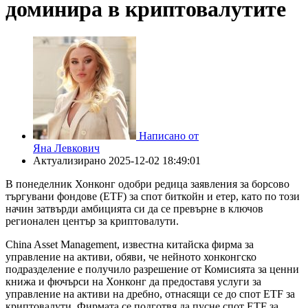
доминира в криптовалутите
Написано от
Яна Левкович
Актуализирано
2025-12-02 18:49:01
В понеделник Хонконг одобри редица заявления за борсово
търгувани фондове (ETF) за спот биткойн и етер, като по този
начин затвърди амбицията си да се превърне в ключов
регионален център за криптовалути.
China Asset Management, известна китайска фирма за
управление на активи, обяви, че нейното хонконгско
подразделение е получило разрешение от Комисията за ценни
книжа и фючърси на Хонконг да предоставя услуги за
управление на активи на дребно, отнасящи се до спот ETF за
криптовалути. Фирмата се подготвя да пусне спот ETF за