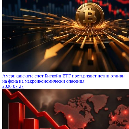
Американските спот Биткойн ETF претърпяват нетни отливи
на фона на макроикономически опасения
2026-07-27