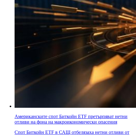
Американските спот Биткойн ETF претърпяват нетни
отливи на фона на макроикономически опасения
Спот Биткойн ETF в САЩ отбелязаха нетни отливи от