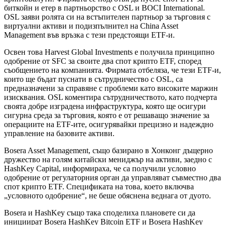
биткойн и етер в партньорство с OSL и BOCI International.
OSL заяви ролята си на встъпителен партньор за търговия с
виртуални активи и подизпълнител на China Asset
Management във връзка с тези предстоящи ETF-и.
Освен това Harvest Global Investments е получила принципно
одобрение от SFC за своите два спот крипто ETF, според
съобщението на компанията. Фирмата отбеляза, че тези ETF-и,
които ще бъдат пуснати в сътрудничество с OSL, са
предназначени за справяне с проблеми като високите маржин
изисквания. OSL коментира сътрудничеството, като подчерта
своята добре изградена инфраструктура, която ще осигури
сигурна среда за търговия, която е от решаващо значение за
операциите на ETF-ите, осигурявайки прецизно и надеждно
управление на базовите активи.
Bosera Asset Management, също базирано в Хонконг дъщерно
дружество на голям китайски мениджър на активи, заедно с
HashKey Capital, информираха, че са получили условно
одобрение от регулаторния орган да управляват съвместно два
спот крипто ETF. Спецификата на това, което включва
„условното одобрение“, не беше обяснена веднага от дуото.
Bosera и HashKey също така споделиха плановете си да
инициират Bosera HashKey Bitcoin ETF и Bosera HashKey