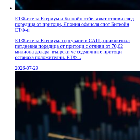
ЕТФ-ите за Етериум и Биткойн отбелязват отливи след
поредица от притоци, Япония обмисля спот Биткойн
ЕТФ-и
ЕТФ-ите за Етериум, търгувани в САЩ, приключиха
петдневна поредица от притоци с отливи от 70,62
милиона долара, въпреки че седмичните притоци
останаха положителни. ЕТФ-..
2026-07-29