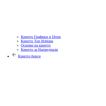
Крипто Графики и Цени
Крипто Топ Избори
Основи на крипто
Крипто за Напреднали
Крипто борси