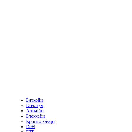
Биткойн
Етериум
Алткойн
Блокчейн
Крипто хазарт
DeFi
ETF