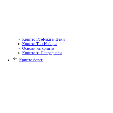
Крипто Графики и Цени
Крипто Топ Избори
Основи на крипто
Крипто за Напреднали
Крипто борси