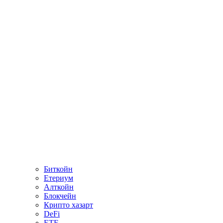
Биткойн
Етериум
Алткойн
Блокчейн
Крипто хазарт
DeFi
ETF