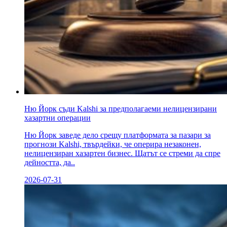
Ню Йорк съди Kalshi за предполагаеми нелицензирани
хазартни операции
Ню Йорк заведе дело срещу платформата за пазари за
прогнози Kalshi, твърдейки, че оперира незаконен,
нелицензиран хазартен бизнес. Щатът се стреми да спре
дейността, да..
2026-07-31