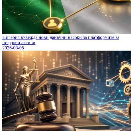
Нигерия въвежда нови данъчни насоки за платформите за
цифрови активи
2026-08-05