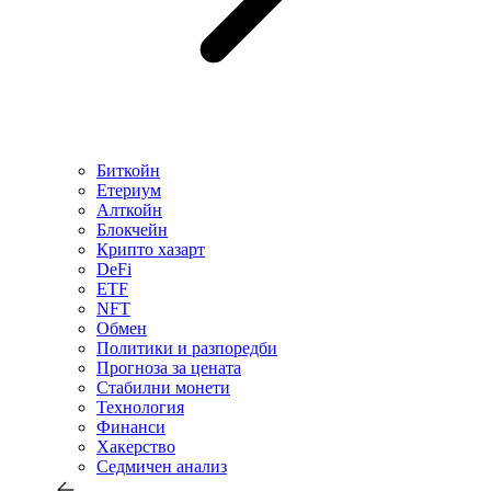
Биткойн
Етериум
Алткойн
Блокчейн
Крипто хазарт
DeFi
ETF
NFT
Обмен
Политики и разпоредби
Прогноза за цената
Стабилни монети
Технология
Финанси
Хакерство
Седмичен анализ