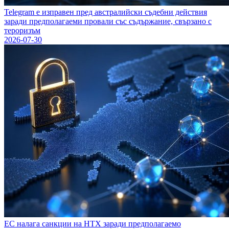
Telegram е изправен пред австралийски съдебни действия
заради предполагаеми провали със съдържание, свързано с
тероризъм
2026-07-30
ЕС налага санкции на HTX заради предполагаемо