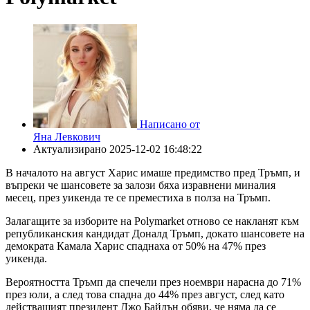
Написано от
Яна Левкович
Актуализирано
2025-12-02 16:48:22
В началото на август Харис имаше предимство пред Тръмп, и
въпреки че шансовете за залози бяха изравнени миналия
месец, през уикенда те се преместиха в полза на Тръмп.
Залагащите за изборите на Polymarket отново се накланят към
републиканския кандидат Доналд Тръмп, докато шансовете на
демократа Камала Харис спаднаха от 50% на 47% през
уикенда.
Вероятността Тръмп да спечели през ноември нарасна до 71%
през юли, а след това спадна до 44% през август, след като
действащият президент Джо Байдън обяви, че няма да се