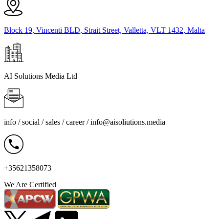
Block 19, Vincenti BLD, Strait Street, Valletta, VLT 1432, Malta
AI Solutions Media Ltd
info / social / sales / career /
info@aisoliutions.media
+35621358073
We Are Certified