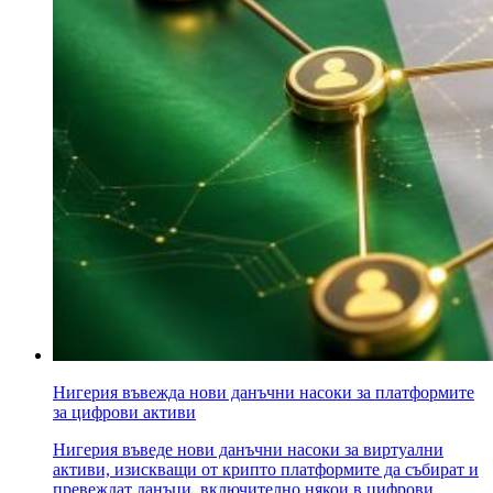
Нигерия въвежда нови данъчни насоки за платформите
за цифрови активи
Нигерия въведе нови данъчни насоки за виртуални
активи, изискващи от крипто платформите да събират и
превеждат данъци, включително някои в цифрови