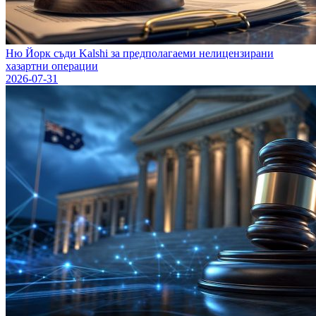
Ню Йорк съди Kalshi за предполагаеми нелицензирани
хазартни операции
2026-07-31