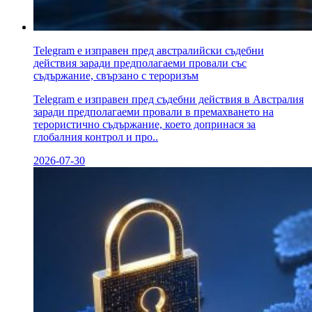
Telegram е изправен пред австралийски съдебни
действия заради предполагаеми провали със
съдържание, свързано с тероризъм
Telegram е изправен пред съдебни действия в Австралия
заради предполагаеми провали в премахването на
терористично съдържание, което допринася за
глобалния контрол и про..
2026-07-30