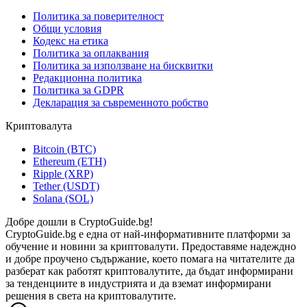
Политика за поверителност
Общи условия
Кодекс на етика
Политика за оплаквания
Политика за използване на бисквитки
Редакционна политика
Политика за GDPR
Декларация за съвременното робство
Криптовалута
Bitcoin (BTC)
Ethereum (ETH)
Ripple (XRP)
Tether (USDT)
Solana (SOL)
Добре дошли в CryptoGuide.bg!
CryptoGuide.bg е една от най-информативните платформи за
обучение и новини за криптовалути. Предоставяме надеждно
и добре проучено съдържание, което помага на читателите да
разберат как работят криптовалутите, да бъдат информирани
за тенденциите в индустрията и да вземат информирани
решения в света на криптовалутите.