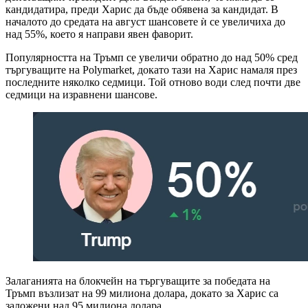
кандидатира, преди Харис да бъде обявена за кандидат. В
началото до средата на август шансовете ѝ се увеличиха до
над 55%, което я направи явен фаворит.
Популярността на Тръмп се увеличи обратно до над 50% сред
търгуващите на Polymarket, докато тази на Харис намаля през
последните няколко седмици. Той отново води след почти две
седмици на изравнени шансове.
Залаганията на блокчейн на търгуващите за победата на
Тръмп възлизат на 99 милиона долара, докато за Харис са
заложени над 95 милиона долара.