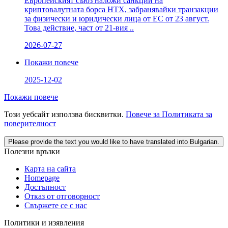
Европейският съюз наложи санкции на
криптовалутната борса HTX, забранявайки транзакции
за физически и юридически лица от ЕС от 23 август.
Това действие, част от 21-вия ..
2026-07-27
Покажи повече
2025-12-02
Покажи повече
Този уебсайт използва бисквитки.
Повече за Политиката за
поверителност
Please provide the text you would like to have translated into Bulgarian.
Полезни връзки
Карта на сайта
Homepage
Достъпност
Отказ от отговорност
Свържете се с нас
Политики и изявления