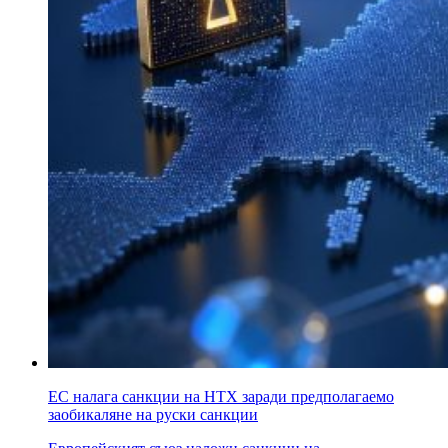
ЕС налага санкции на HTX заради предполагаемо
заобикаляне на руски санкции