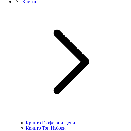
Крипто
Крипто Графики и Цени
Крипто Топ Избори