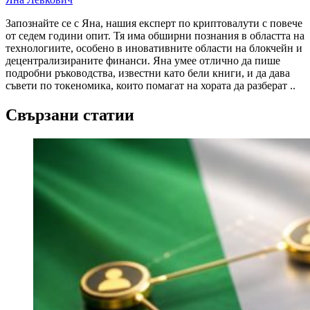
Запознайте се с Яна, нашия експерт по криптовалути с повече
от седем години опит. Тя има обширни познания в областта на
технологиите, особено в иновативните области на блокчейн и
децентрализираните финанси. Яна умее отлично да пише
подробни ръководства, известни като бели книги, и да дава
съвети по токеномика, които помагат на хората да разберат ..
Свързани статии