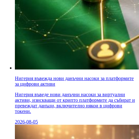
Нигерия въвежда нови данъчни насоки за платформите
за цифрови активи
Нигерия въведе нови данъчни насоки за виртуални
активи, изискващи от крипто платформите да събират и
превеждат данъци, включително някои в цифрови
токени.
2026-08-05