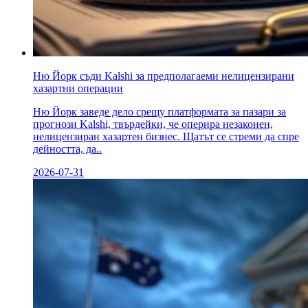
Ню Йорк съди Kalshi за предполагаеми нелицензирани
хазартни операции
Ню Йорк заведе дело срещу платформата за пазари за
прогнози Kalshi, твърдейки, че оперира незаконен,
нелицензиран хазартен бизнес. Щатът се стреми да спре
дейността, да..
2026-07-31