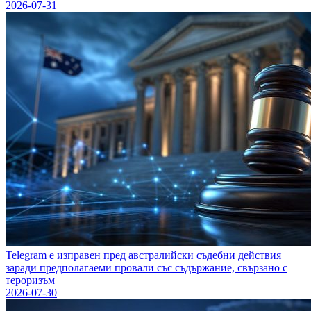
2026-07-31
Telegram е изправен пред австралийски съдебни действия
заради предполагаеми провали със съдържание, свързано с
тероризъм
2026-07-30