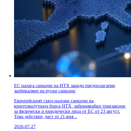
ЕС налага санкции на HTX заради предполагаемо
заобикаляне на руски санкции
Европейският съюз наложи санкции на
криптовалутната борса HTX, забранявайки транзакции
за физически и юридически лица от ЕС от 23 август.
Това действие, част от 21-вия ..
2026-07-27