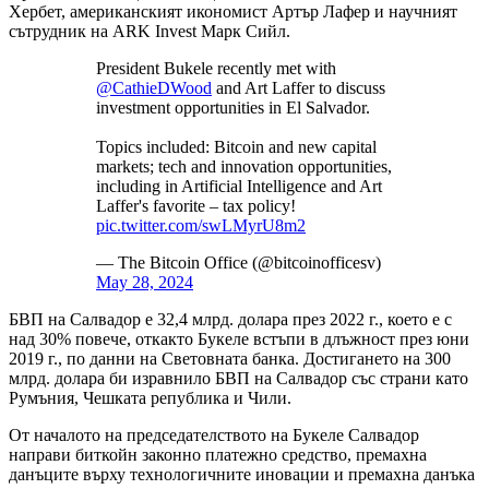
Хербет, американският икономист Артър Лафер и научният
сътрудник на ARK Invest Марк Сийл.
President Bukele recently met with
@CathieDWood
and Art Laffer to discuss
investment opportunities in El Salvador.
Topics included: Bitcoin and new capital
markets; tech and innovation opportunities,
including in Artificial Intelligence and Art
Laffer's favorite – tax policy!
pic.twitter.com/swLMyrU8m2
— The Bitcoin Office (@bitcoinofficesv)
May 28, 2024
БВП на Салвадор е 32,4 млрд. долара през 2022 г., което е с
над 30% повече, откакто Букеле встъпи в длъжност през юни
2019 г., по данни на Световната банка. Достигането на 300
млрд. долара би изравнило БВП на Салвадор със страни като
Румъния, Чешката република и Чили.
От началото на председателството на Букеле Салвадор
направи биткойн законно платежно средство, премахна
данъците върху технологичните иновации и премахна данъка