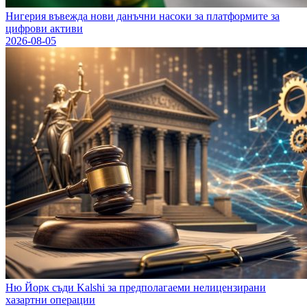
Нигерия въвежда нови данъчни насоки за платформите за
цифрови активи
2026-08-05
Ню Йорк съди Kalshi за предполагаеми нелицензирани
хазартни операции