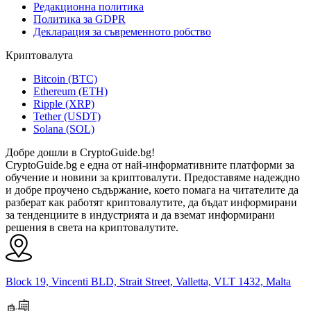
Редакционна политика
Политика за GDPR
Декларация за съвременното робство
Криптовалута
Bitcoin (BTC)
Ethereum (ETH)
Ripple (XRP)
Tether (USDT)
Solana (SOL)
Добре дошли в CryptoGuide.bg!
CryptoGuide.bg е една от най-информативните платформи за
обучение и новини за криптовалути. Предоставяме надеждно
и добре проучено съдържание, което помага на читателите да
разберат как работят криптовалутите, да бъдат информирани
за тенденциите в индустрията и да вземат информирани
решения в света на криптовалутите.
Block 19, Vincenti BLD, Strait Street, Valletta, VLT 1432, Malta