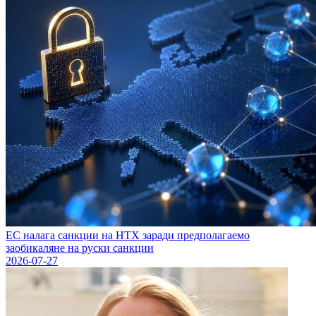
ЕС налага санкции на HTX заради предполагаемо
заобикаляне на руски санкции
2026-07-27