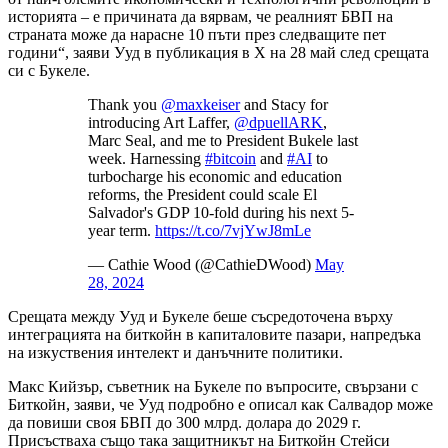
историята – е причината да вярвам, че реалният БВП на
страната може да нарасне 10 пъти през следващите пет
години“, заяви Ууд в публикация в X на 28 май след срещата
си с Букеле.
Thank you
@maxkeiser
and Stacy for
introducing Art Laffer,
@dpuellARK
,
Marc Seal, and me to President Bukele last
week. Harnessing
#bitcoin
and
#AI
to
turbocharge his economic and education
reforms, the President could scale El
Salvador's GDP 10-fold during his next 5-
year term.
https://t.co/7vjYwJ8mLe
— Cathie Wood (@CathieDWood)
May
28, 2024
Срещата между Ууд и Букеле беше съсредоточена върху
интеграцията на биткойн в капиталовите пазари, напредъка
на изкуствения интелект и данъчните политики.
Макс Кийзър, съветник на Букеле по въпросите, свързани с
Биткойн, заяви, че Ууд подробно е описал как Салвадор може
да повиши своя БВП до 300 млрд. долара до 2029 г.
Присъстваха също така защитникът на Биткойн Стейси