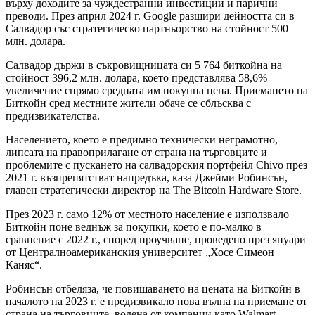
върху доходите за чуждестранни инвестиции и парични
преводи. През април 2024 г. Google разшири дейността си в
Салвадор със стратегическо партньорство на стойност 500
млн. долара.
Салвадор държи в съкровищницата си 5 764 биткойна на
стойност 396,2 млн. долара, което представлява 58,6%
увеличение спрямо средната им покупна цена. Приемането на
Биткойн сред местните жители обаче се сблъсква с
предизвикателства.
Населението, което е предимно технически неграмотно,
липсата на правоприлагане от страна на търговците и
проблемите с пускането на салвадорския портфейл Chivo през
2021 г. възпрепятстват напредъка, каза Джейми Робинсън,
главен стратегически директор на The Bitcoin Hardware Store.
През 2023 г. само 12% от местното население е използвало
Биткойн поне веднъж за покупки, което е по-малко в
сравнение с 2022 г., според проучване, проведено през януари
от Централноамериканския университет „Хосе Симеон
Каняс“.
Робинсън отбеляза, че повишаването на цената на Биткойн в
началото на 2023 г. е предизвикало нова вълна на приемане от
страна на търговците, водена от компании като Walmart,