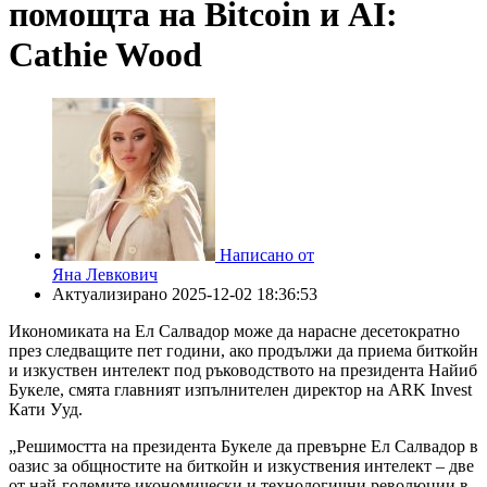
помощта на Bitcoin и AI:
Cathie Wood
Написано от
Яна Левкович
Актуализирано
2025-12-02 18:36:53
Икономиката на Ел Салвадор може да нарасне десетократно
през следващите пет години, ако продължи да приема биткойн
и изкуствен интелект под ръководството на президента Найиб
Букеле, смята главният изпълнителен директор на ARK Invest
Кати Ууд.
„Решимостта на президента Букеле да превърне Ел Салвадор в
оазис за общностите на биткойн и изкуствения интелект – две
от най-големите икономически и технологични революции в