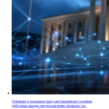
Telegram е изправен пред австралийски съдебни
действия заради предполагаеми провали със