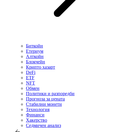
Биткойн
Етериум
Алткойн
Блокчейн
Крипто хазарт
DeFi
ETF
NFT
Обмен
Политики и разпоредби
Прогноза за цената
Стабилни монети
Технология
Финанси
Хакерство
Седмичен анализ