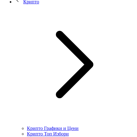
Крипто
Крипто Графики и Цени
Крипто Топ Избори