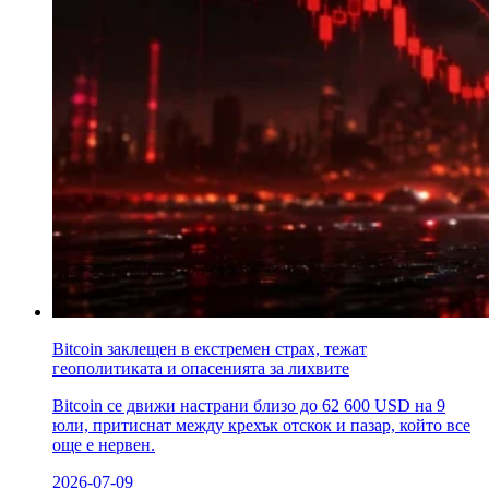
Bitcoin заклещен в екстремен страх, тежат
геополитиката и опасенията за лихвите
Bitcoin се движи настрани близо до 62 600 USD на 9
юли, притиснат между крехък отскок и пазар, който все
още е нервен.
2026-07-09