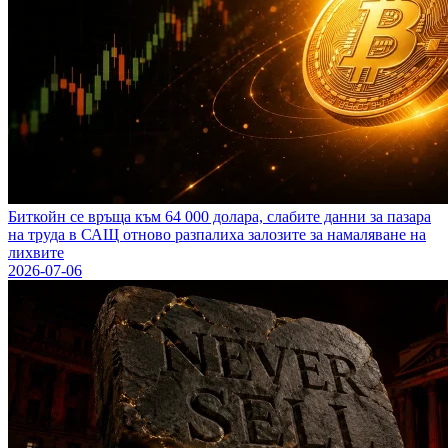
Биткойн се връща към 64 000 долара, слабите данни за пазара
на труда в САЩ отново разпалиха залозите за намаляване на
лихвите
2026-07-06