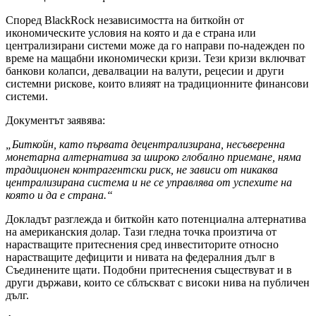
Според BlackRock независимостта на биткойн от
икономическите условия на която и да е страна или
централизирани системи може да го направи по-надежден по
време на мащабни икономически кризи. Тези кризи включват
банкови колапси, девалвации на валути, рецесии и други
системни рискове, които влияят на традиционните финансови
системи.
Документът заявява:
„Биткойн, като първата децентрализирана, несъверенна
монетарна алтернатива за широко глобално приемане, няма
традиционен контрагентски риск, не зависи от никаква
централизирана система и не се управлява от успехите на
която и да е страна.“
Докладът разглежда и биткойн като потенциална алтернатива
на американския долар. Тази гледна точка произтича от
нарастващите притеснения сред инвеститорите относно
нарастващите дефицити и нивата на федералния дълг в
Съединените щати. Подобни притеснения съществуват и в
други държави, които се сблъскват с високи нива на публичен
дълг.