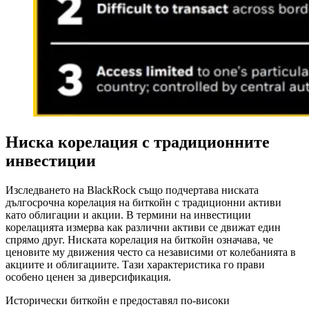
Ниска корелация с традиционните
инвестиции
Изследването на BlackRock също подчертава ниската
дългосрочна корелация на биткойн с традиционни активи
като облигации и акции. В термини на инвестиции
корелацията измерва как различни активи се движат един
спрямо друг. Ниската корелация на биткойн означава, че
ценовите му движения често са независими от колебанията в
акциите и облигациите. Тази характеристика го прави
особено ценен за диверсификация.
Исторически биткойн е предоставял по-високи