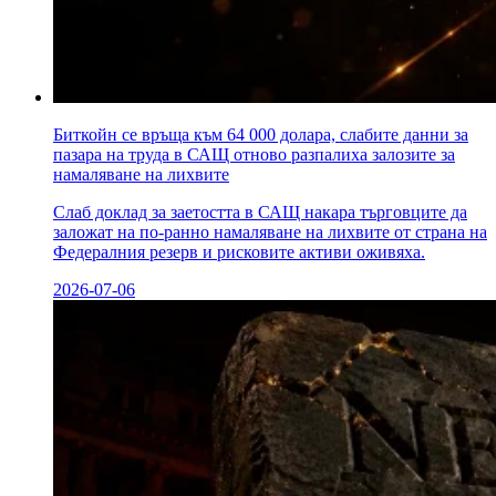
Биткойн се връща към 64 000 долара, слабите данни за
пазара на труда в САЩ отново разпалиха залозите за
намаляване на лихвите
Слаб доклад за заетостта в САЩ накара търговците да
заложат на по-ранно намаляване на лихвите от страна на
Федералния резерв и рисковите активи оживяха.
2026-07-06