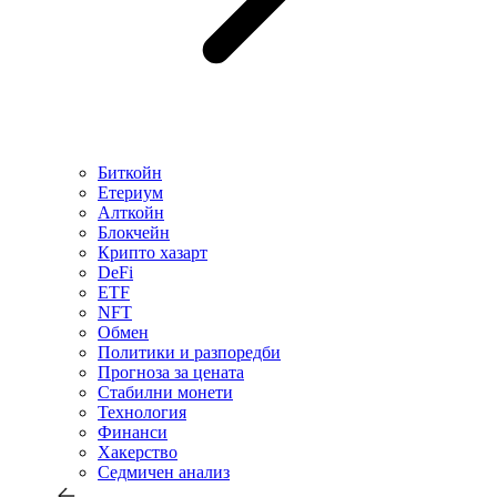
Биткойн
Етериум
Алткойн
Блокчейн
Крипто хазарт
DeFi
ETF
NFT
Обмен
Политики и разпоредби
Прогноза за цената
Стабилни монети
Технология
Финанси
Хакерство
Седмичен анализ