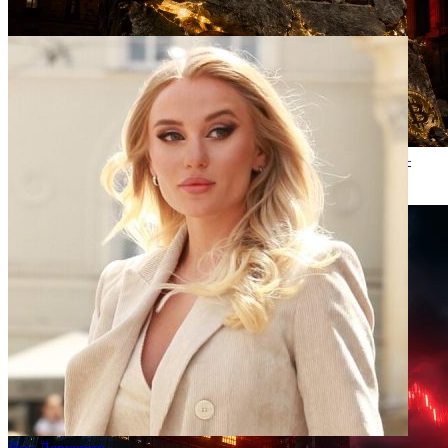
Strategy Oficіalno Narushava Praviloto ‘nikoga Ne Prodavay’ –
Razreshava Prodazhbi Na Bitcoin Do $1,25 Mlrd.
2026-06-29