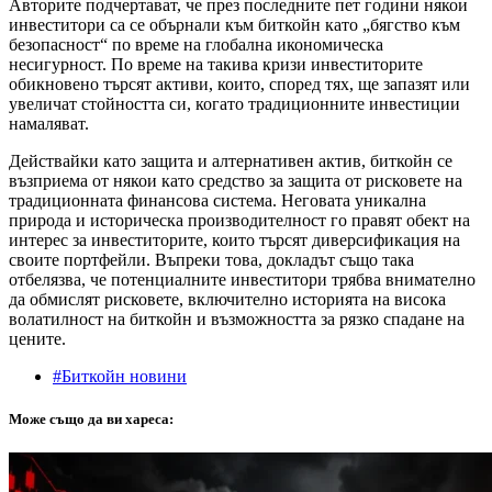
Авторите подчертават, че през последните пет години някои
инвеститори са се обърнали към биткойн като „бягство към
безопасност“ по време на глобална икономическа
несигурност. По време на такива кризи инвеститорите
обикновено търсят активи, които, според тях, ще запазят или
увеличат стойността си, когато традиционните инвестиции
намаляват.
Действайки като защита и алтернативен актив, биткойн се
възприема от някои като средство за защита от рисковете на
традиционната финансова система. Неговата уникална
природа и историческа производителност го правят обект на
интерес за инвеститорите, които търсят диверсификация на
своите портфейли. Въпреки това, докладът също така
отбелязва, че потенциалните инвеститори трябва внимателно
да обмислят рисковете, включително историята на висока
волатилност на биткойн и възможността за рязко спадане на
цените.
#Биткойн новини
Може също да ви хареса: