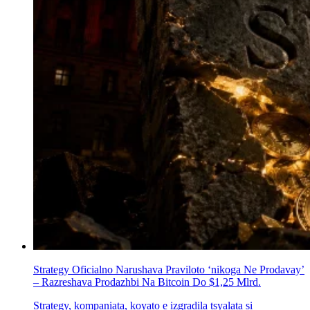
Strategy Oficіalno Narushava Praviloto ‘nikoga Ne Prodavay’
– Razreshava Prodazhbi Na Bitcoin Do $1,25 Mlrd.
Strategy, kompaniata, koуato е izgradila tsyalata si