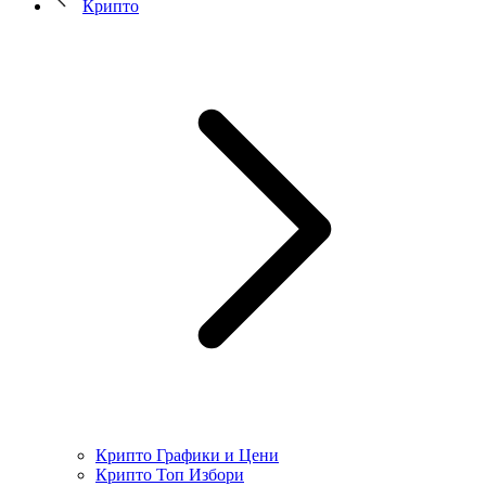
Крипто
Крипто Графики и Цени
Крипто Топ Избори