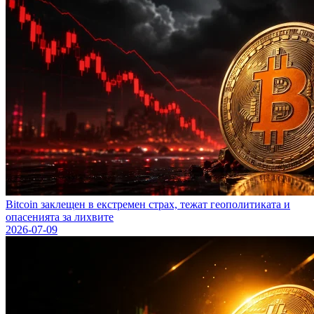
Bitcoin заклещен в екстремен страх, тежат геополитиката и
опасенията за лихвите
2026-07-09