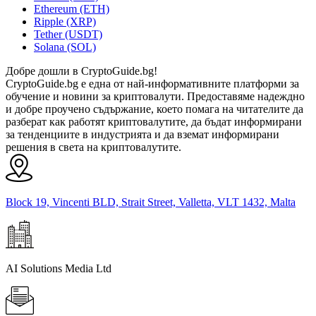
Ethereum (ETH)
Ripple (XRP)
Tether (USDT)
Solana (SOL)
Добре дошли в CryptoGuide.bg!
CryptoGuide.bg е една от най-информативните платформи за
обучение и новини за криптовалути. Предоставяме надеждно
и добре проучено съдържание, което помага на читателите да
разберат как работят криптовалутите, да бъдат информирани
за тенденциите в индустрията и да вземат информирани
решения в света на криптовалутите.
Block 19, Vincenti BLD, Strait Street, Valletta, VLT 1432, Malta
AI Solutions Media Ltd