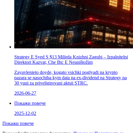
Strategy Е Syed S $13 Milirda Knizhni Zagubi – Izpalnitelni
Direktori Kazvat, Che Btc E Neuništožim
Zayavlenieto doyde, kogato vsichki poglyadi na krypto
pazara se nasochіha kym data na ex-dividend na Strategy na
30 yuni za priveligirovani aktsii STRC.
2026-06-27
Покажи повече
2025-12-02
Покажи повече