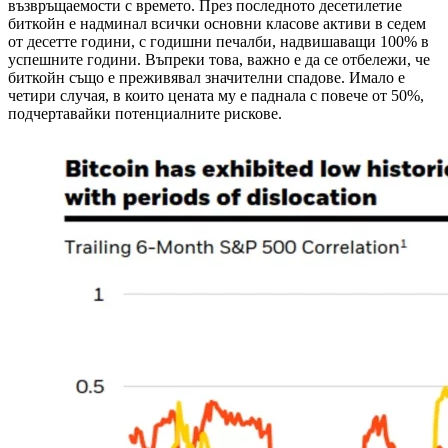
възвръщаемости с времето. През последното десетилетие
биткойн е надминал всички основни класове активи в седем
от десетте години, с годишни печалби, надвишаващи 100% в
успешните години. Въпреки това, важно е да се отбележи, че
биткойн също е преживявал значителни спадове. Имало е
четири случая, в които цената му е паднала с повече от 50%,
подчертавайки потенциалните рискове.