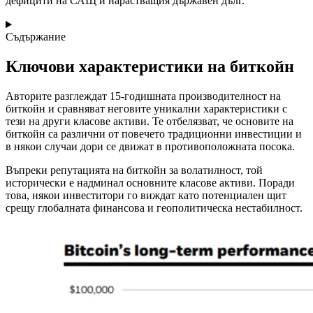
дефицити на САЩ и нарастващия държавен дълг.
Съдържание
Ключови характеристики на биткойн
Авторите разглеждат 15-годишната производителност на
биткойн и сравняват неговите уникални характеристики с
тези на други класове активи. Те отбелязват, че основите на
биткойн са различни от повечето традиционни инвестиции и
в някои случаи дори се движат в противоположната посока.
Въпреки репутацията на биткойн за волатилност, той
исторически е надминал основните класове активи. Поради
това, някои инвеститори го виждат като потенциален щит
срещу глобалната финансова и геополитическа нестабилност.