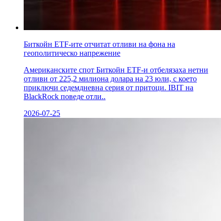
Биткойн ETF-ите отчитат отливи на фона на
геополитическо напрежение
Американските спот Биткойн ETF-и отбелязаха нетни
отливи от 225,2 милиона долара на 23 юли, с което
приключи седемдневна серия от притоци. IBIT на
BlackRock поведе отли..
2026-07-25