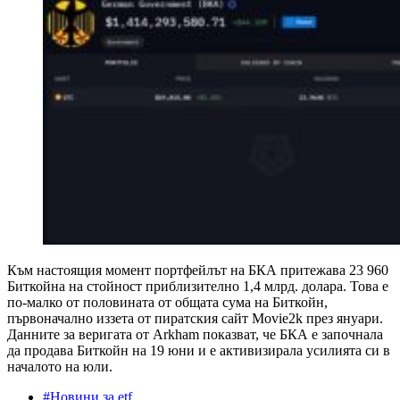
Към настоящия момент портфейлът на БКА притежава 23 960
Биткойна на стойност приблизително 1,4 млрд. долара. Това е
по-малко от половината от общата сума на Биткойн,
първоначално иззета от пиратския сайт Movie2k през януари.
Данните за веригата от Arkham показват, че БКА е започнала
да продава Биткойн на 19 юни и е активизирала усилията си в
началото на юли.
#Новини за etf