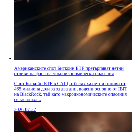
Американските спот Биткойн ETF претърпяват нетни
отливи на фона на макроикономически опасения
Спот Биткойн ETF в САЩ отбелязаха нетни отливи от
465 милиона долара за два дни, водени основно от IBIT
на BlackRock, тъй като макроикономическите опасения
се засилиха...
2026-07-27