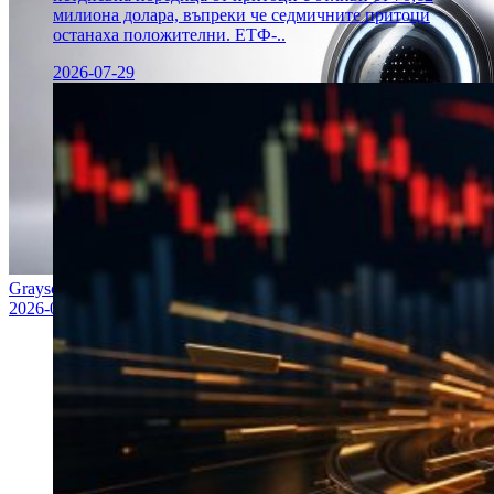
милиона долара, въпреки че седмичните притоци
останаха положителни. ЕТФ-..
2026-07-29
Grayscale подава S-1 за Worldcoin ETF в САЩ
2026-07-22