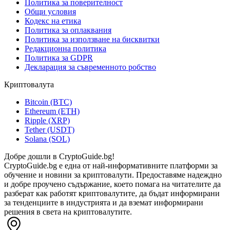
Политика за поверителност
Общи условия
Кодекс на етика
Политика за оплаквания
Политика за използване на бисквитки
Редакционна политика
Политика за GDPR
Декларация за съвременното робство
Криптовалута
Bitcoin (BTC)
Ethereum (ETH)
Ripple (XRP)
Tether (USDT)
Solana (SOL)
Добре дошли в CryptoGuide.bg!
CryptoGuide.bg е една от най-информативните платформи за
обучение и новини за криптовалути. Предоставяме надеждно
и добре проучено съдържание, което помага на читателите да
разберат как работят криптовалутите, да бъдат информирани
за тенденциите в индустрията и да вземат информирани
решения в света на криптовалутите.