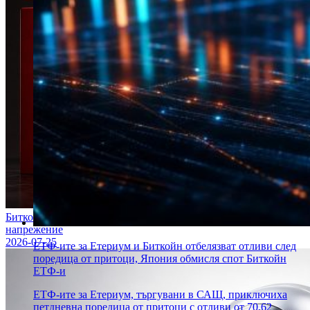
Биткойн ETF-ите отчитат отливи на фона на геополитическо
напрежение
2026-07-25
ЕТФ-ите за Етериум и Биткойн отбелязват отливи след
поредица от притоци, Япония обмисля спот Биткойн
ЕТФ-и
ЕТФ-ите за Етериум, търгувани в САЩ, приключиха
петдневна поредица от притоци с отливи от 70,62