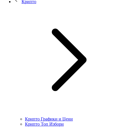
Крипто
Крипто Графики и Цени
Крипто Топ Избори