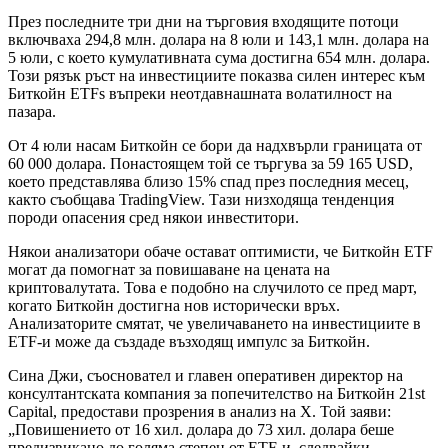
През последните три дни на търговия входящите потоци
включваха 294,8 млн. долара на 8 юли и 143,1 млн. долара на
5 юли, с което кумулативната сума достигна 654 млн. долара.
Този рязък ръст на инвестициите показва силен интерес към
Биткойн ETFs въпреки неотдавнашната волатилност на
пазара.
От 4 юли насам Биткойн се бори да надхвърли границата от
60 000 долара. Понастоящем той се търгува за 59 165 USD,
което представлява близо 15% спад през последния месец,
както съобщава TradingView. Тази низходяща тенденция
породи опасения сред някои инвеститори.
Някои анализатори обаче остават оптимисти, че Биткойн ETF
могат да помогнат за повишаване на цената на
криптовалутата. Това е подобно на случилото се пред март,
когато Биткойн достигна нов исторически връх.
Анализаторите смятат, че увеличаването на инвестициите в
ETF-и може да създаде възходящ импулс за Биткойн.
Сина Джи, съосновател и главен оперативен директор на
консултантската компания за попечителство на Биткойн 21st
Capital, предостави прозрения в анализ на X. Той заяви:
„Повишението от 16 хил. долара до 73 хил. долара беше
предизвикано до голяма степен от ETF-и, следвайки