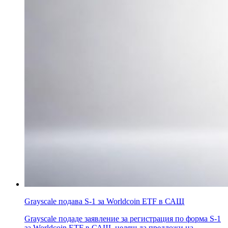
Grayscale подава S-1 за Worldcoin ETF в САЩ
Grayscale подаде заявление за регистрация по форма S-1
за Worldcoin ETF в САЩ, целящ да предложи на