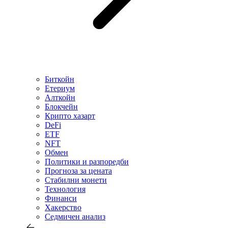
Биткойн
Етериум
Алткойн
Блокчейн
Крипто хазарт
DeFi
ETF
NFT
Обмен
Политики и разпоредби
Прогноза за цената
Стабилни монети
Технология
Финанси
Хакерство
Седмичен анализ