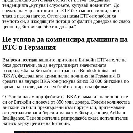
тенденцията „купувай слуховете, купувай новините“. До
средата на март потоците от ETF бяха много силни, което
тласна пазара нагоре. Оттогава насам ETF-ите забавиха
темпото си, а изходящите потоци от фалити доведоха до слабо
ценово действие до 56 хил. долара.“
Не успява да компенсира дъмпинга на
BTC в Германия
Въпреки неотдавнашните притоци в Биткойн ETF-ите, те не
бяха достатъчни, за да неутрализират значителната
разпродажба на Биткойн от страна на Bundeskriminalamt
(BKA), федералната криминална полиция на Германия. В
средата на януари BKA конфискува близо 50 000 биткойна по
време на разследване на уебсайт за пиратски филми.
От 5 юли насам портфейлът на BKA е намалил наличностите
си от Биткойн с повече от 850 млн. долара. Големи количества
Биткойн са били прехвърлени към портфейли, притежавани
от централизирани борси и маркет мейкъри, според Arkham
Intelligence. Тази значителна разпродажба оказа допълнителен
натиск върху цените на Биткойн.