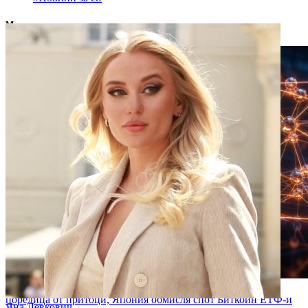
Може също да ви хареса:
ЕТФ-ите за Етериум и Биткойн отбелязват отливи след
поредица от притоци, Япония обмисля спот Биткойн ЕТФ-и
Яна Левкович