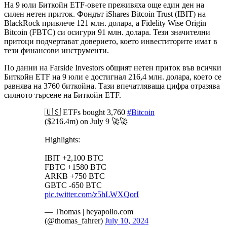
На 9 юли Биткойн ETF-овете преживяха още един ден на
силен нетен приток. Фондът iShares Bitcoin Trust (IBIT) на
BlackRock привлече 121 млн. долара, а Fidelity Wise Origin
Bitcoin (FBTC) си осигури 91 млн. долара. Тези значителни
притоци подчертават доверието, което инвеститорите имат в
тези финансови инструменти.
По данни на Farside Investors общият нетен приток във всички
Биткойн ETF на 9 юли е достигнал 216,4 млн. долара, което се
равнява на 3760 биткойна. Тази впечатляваща цифра отразява
силното търсене на Биткойн ETF.
🇺🇸 ETFs bought 3,760
#Bitcoin
($216.4m) on July 9 🚀🚀
Highlights:
IBIT +2,100 BTC
FBTC +1580 BTC
ARKB +750 BTC
GBTC -650 BTC
pic.twitter.com/z5hLWXQorI
— Thomas | heyapollo.com
(@thomas_fahrer)
July 10, 2024