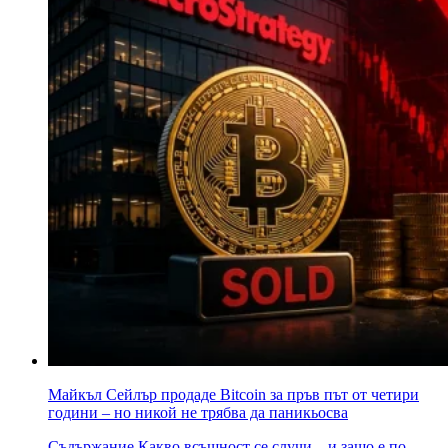
Майкъл Сейлър продаде Bitcoin за пръв път от четири
години – но никой не трябва да паникьосва
Съдържание Какво всъщност се случи – и защо е по-