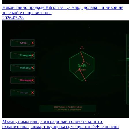
Някой тайно продаде Bitcoin за 1,3 млрд. долара – и никой не
знае кой е направил това
2026-05-28
Мъжът, помогнал да изгради най-голямата крипто-
охранителна фирма, току-що каза, че цялото DeFi е опасно