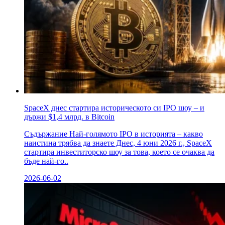
SpaceX днес стартира историческото си IPO шоу – и
държи $1,4 млрд. в Bitcoin
Съдържание Най-голямото IPO в историята – какво
наистина трябва да знаете Днес, 4 юни 2026 г., SpaceX
стартира инвеститорско шоу за това, което се очаква да
бъде най-го..
2026-06-02