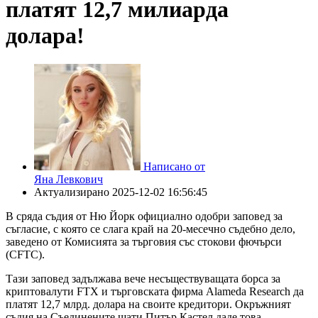
платят 12,7 милиарда
долара!
Написано от
Яна Левкович
Актуализирано
2025-12-02 16:56:45
В сряда съдия от Ню Йорк официално одобри заповед за
съгласие, с която се слага край на 20-месечно съдебно дело,
заведено от Комисията за търговия със стокови фючърси
(CFTC).
Тази заповед задължава вече несъществуващата борса за
криптовалути FTX и търговската фирма Alameda Research да
платят 12,7 млрд. долара на своите кредитори. Окръжният
съдия на Съединените щати Питър Кастел даде това