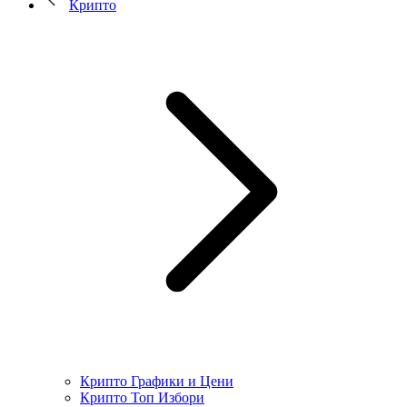
Крипто
Крипто Графики и Цени
Крипто Топ Избори