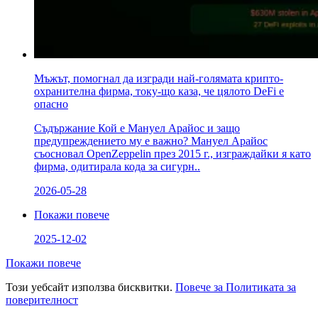
Мъжът, помогнал да изгради най-голямата крипто-
охранителна фирма, току-що каза, че цялото DeFi е
опасно
Съдържание Кой е Мануел Арайос и защо
предупреждението му е важно? Мануел Арайос
съосновал OpenZeppelin през 2015 г., изграждайки я като
фирма, одитирала кода за сигурн..
2026-05-28
Покажи повече
2025-12-02
Покажи повече
Този уебсайт използва бисквитки.
Повече за Политиката за
поверителност