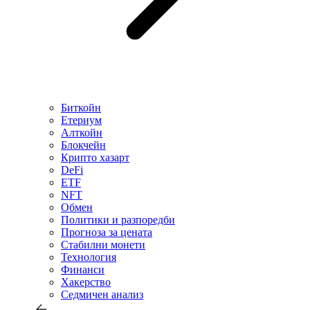
Биткойн
Етериум
Алткойн
Блокчейн
Крипто хазарт
DeFi
ETF
NFT
Обмен
Политики и разпоредби
Прогноза за цената
Стабилни монети
Технология
Финанси
Хакерство
Седмичен анализ