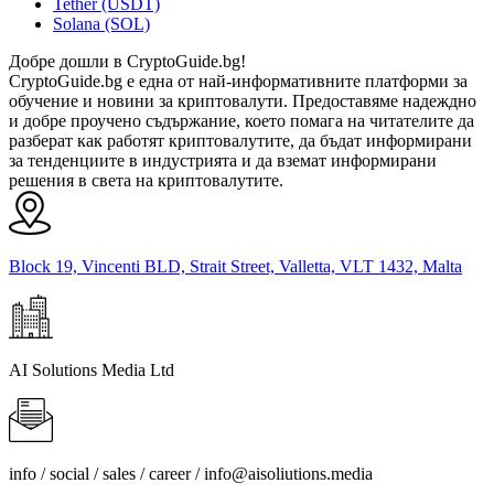
Tether (USDT)
Solana (SOL)
Добре дошли в CryptoGuide.bg!
CryptoGuide.bg е една от най-информативните платформи за
обучение и новини за криптовалути. Предоставяме надеждно
и добре проучено съдържание, което помага на читателите да
разберат как работят криптовалутите, да бъдат информирани
за тенденциите в индустрията и да вземат информирани
решения в света на криптовалутите.
Block 19, Vincenti BLD, Strait Street, Valletta, VLT 1432, Malta
AI Solutions Media Ltd
info / social / sales / career /
info@aisoliutions.media