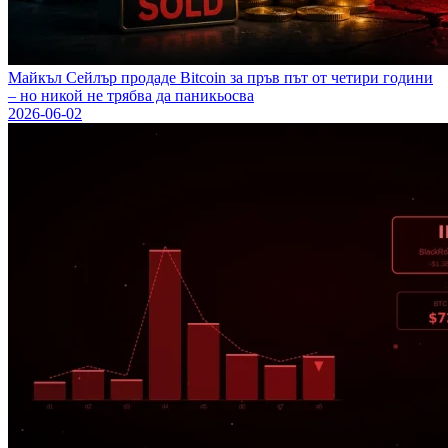
Майкъл Сейлър продаде Bitcoin за пръв път от четири години
– но никой не трябва да паникьосва
2026-06-02