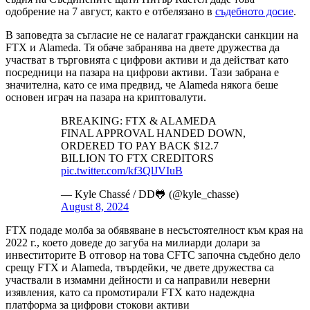
одобрение на 7 август, както е отбелязано в
съдебното досие
.
В заповедта за съгласие не се налагат граждански санкции на
FTX и Alameda. Тя обаче забранява на двете дружества да
участват в търговията с цифрови активи и да действат като
посредници на пазара на цифрови активи. Тази забрана е
значителна, като се има предвид, че Alameda някога беше
основен играч на пазара на криптовалути.
BREAKING: FTX & ALAMEDA
FINAL APPROVAL HANDED DOWN,
ORDERED TO PAY BACK $12.7
BILLION TO FTX CREDITORS
pic.twitter.com/kf3QlJVIuB
— Kyle Chassé / DD🐸 (@kyle_chasse)
August 8, 2024
FTX подаде молба за обявяване в несъстоятелност към края на
2022 г., което доведе до загуба на милиарди долари за
инвеститорите В отговор на това CFTC започна съдебно дело
срещу FTX и Alameda, твърдейки, че двете дружества са
участвали в измамни дейности и са направили неверни
изявления, като са промотирали FTX като надеждна
платформа за цифрови стокови активи