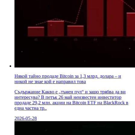
Някой тайно продаде Bitcoin за 1,3 млрд. долара – и
никой не знае кой е направил това
Съдържание Какво е „тъмен пул“ и защо трябва да ви
интересува? В петък 26 май неизвестен инвеститор
продаде 29,2 млн. акции на Bitcoin ETF на BlackRock в
една частна тр..
2026-05-28