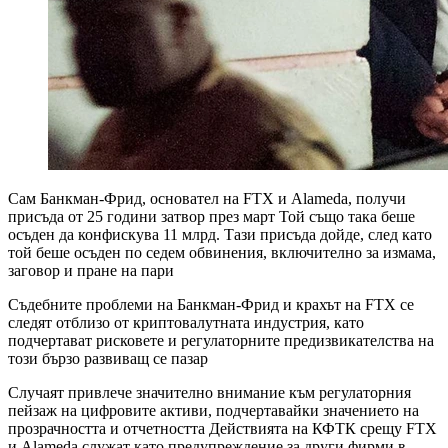
Сам Банкман-Фрид, основател на FTX и Alameda, получи
присъда от 25 години затвор през март Той също така беше
осъден да конфискува 11 млрд. Тази присъда дойде, след като
той беше осъден по седем обвинения, включително за измама,
заговор и пране на пари
Съдебните проблеми на Банкман-Фрид и крахът на FTX се
следят отблизо от криптовалутната индустрия, като
подчертават рисковете и регулаторните предизвикателства на
този бързо развиващ се пазар
Случаят привлече значително внимание към регулаторния
пейзаж на цифровите активи, подчертавайки значението на
прозрачността и отчетността Действията на КФТК срещу FTX
и Alameda служат като предупреждение за други фирми в