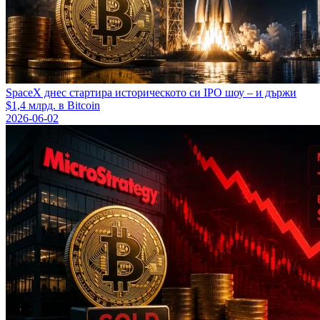
SpaceX днес стартира историческото си IPO шоу – и държи
$1,4 млрд. в Bitcoin
2026-06-02