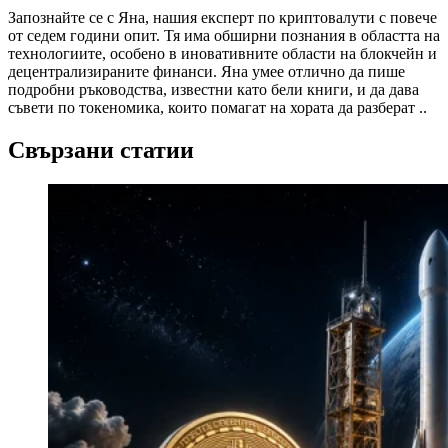
Запознайте се с Яна, нашия експерт по криптовалути с повече
от седем години опит. Тя има обширни познания в областта на
технологиите, особено в иновативните области на блокчейн и
децентрализираните финанси. Яна умее отлично да пише
подробни ръководства, известни като бели книги, и да дава
съвети по токеномика, които помагат на хората да разберат ..
Свързани статии